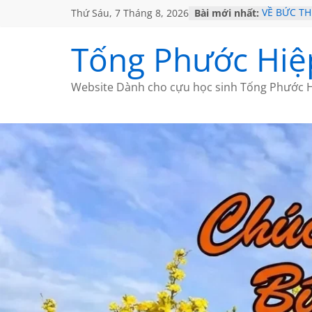
Thứ Sáu, 7 Tháng 8, 2026
Bài mới nhất:
VỀ BỨC T
GẶP Ở MỸ
HỌC SỬ H
Tống Phước Hiệ
MỘT ĐỜI 
SÁCH
BẤT CHỢT
Website Dành cho cựu học sinh Tống Phước H
CÀ PHÊ N