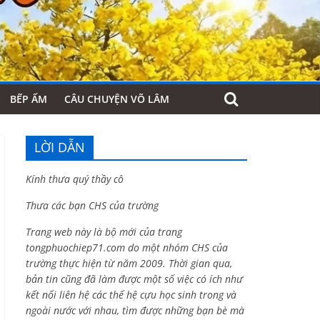
BẾP ẤM
CÂU CHUYỆN VÕ LÂM
LỜI DẪN
Kính thưa quý thầy cô
Thưa các bạn CHS của trường
Trang web này là bộ mới của trang
tongphuochiep71.com do một nhóm CHS của
trường thực hiện từ năm 2009. Thời gian qua,
bản tin cũng đã làm được một số việc có ích như
kết nối liên hệ các thế hệ cựu học sinh trong và
ngoài nước với nhau, tìm được những bạn bè mà