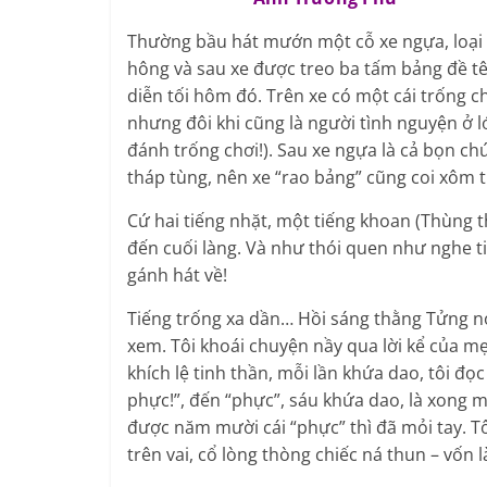
Thường bầu hát mướn một cỗ xe ngựa, loại p
hông và sau xe được treo ba tấm bảng đề t
diễn tối hôm đó. Trên xe có một cái trống 
nhưng đôi khi cũng là người tình nguyện ở l
đánh trống chơi!). Sau xe ngựa là cả bọn c
tháp tùng, nên xe “rao bảng” cũng coi xôm t
Cứ hai tiếng nhặt, một tiếng khoan (Thùng 
đến cuối làng. Và như thói quen như nghe ti
gánh hát về!
Tiếng trống xa dần… Hồi sáng thằng Tửng nó
xem. Tôi khoái chuyện nầy qua lời kể của mẹ 
khích lệ tinh thần, mỗi lần khứa dao, tôi đ
phực!”, đến “phực”, sáu khứa dao, là xong mộ
được năm mười cái “phực” thì đã mỏi tay. Tô
trên vai, cổ lòng thòng chiếc ná thun – vốn l