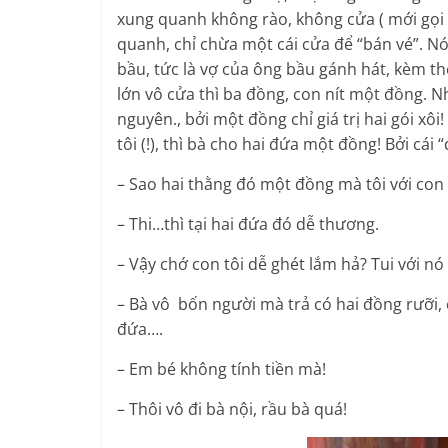
xung quanh không rào, không cửa ( mới gọi l
quanh, chỉ chừa một cái cửa để “bán vé”. Nói
bầu, tức là vợ của ông bầu gánh hát, kèm t
lớn vô cửa thì ba đồng, con nít một đồng. N
nguyên., bởi một đồng chỉ giá trị hai gói xô
tôi (!), thì bà cho hai đứa một đồng! Bởi cá
– Sao hai thằng đó một đồng mà tôi với con 
– Thi…thì tại hai đứa đó dễ thương.
– Vậy chớ con tôi dễ ghét lắm hả? Tui với nó
– Bà vô bốn người mà trả có hai đồng rưỡi,
đứa….
– Em bé không tính tiền mà!
– Thôi vô đi bà nội, rầu bà quá!