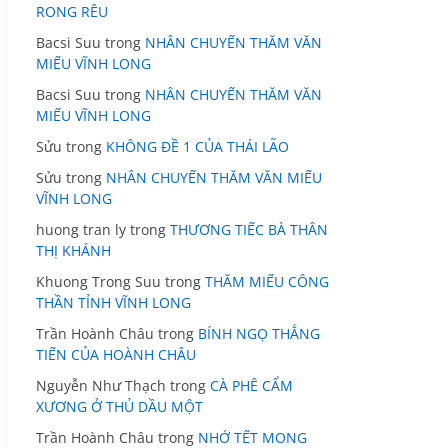
RONG RÊU
Bacsi Suu
trong
NHÂN CHUYẾN THĂM VĂN
MIẾU VĨNH LONG
Bacsi Suu
trong
NHÂN CHUYẾN THĂM VĂN
MIẾU VĨNH LONG
Sửu
trong
KHÔNG ĐỀ 1 CỦA THÁI LÃO
Sửu
trong
NHÂN CHUYẾN THĂM VĂN MIẾU
VĨNH LONG
huong tran ly
trong
THƯƠNG TIẾC BÀ THÂN
THỊ KHÁNH
Khuong Trong Suu
trong
THĂM MIẾU CÔNG
THẦN TỈNH VĨNH LONG
Trần Hoành Châu
trong
BÍNH NGỌ THẲNG
TIẾN CỦA HOÀNH CHÂU
Nguyễn Như Thạch
trong
CÀ PHÊ CẨM
XƯƠNG Ở THỦ DẦU MỘT
Trần Hoành Châu
trong
NHỚ TẾT MONG