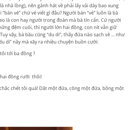
à nhà lồng), nên gánh hát về phải lấy vải dày bao xung
 “bán vé” chứ vé viết gì đâu? Người bán “vé” luôn là bà
heo là con hay người trong đoàn mà bà tín cẩn. Cứ người
hững đêm cuối, thì người lớn hai đồng, con nít vẫn giữ
i! Tuy vậy, bà bầu cũng “du di”, thấy đứa nào sạch sẽ … như
i “du di” nầy mà xãy ra nhiều chuyện buồn cười:
tôi tới ba đồng ?
 hai đồng rưỡi thôi!
 chắc chết tôi quá! Dắt một đứa, cõng một đứa, bồng một