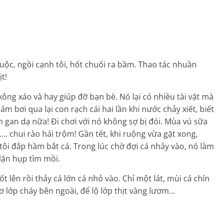
uộc, ngồi cạnh tôi, hốt chuối ra bầm. Thao tác nhuần
t!
xông xáo và hay giúp đỡ bạn bè. Nó lại có nhiều tài vặt mà
 bơi qua lại con rạch cái hai lần khi nước chảy xiết, biết
còn gan dạ nữa! Đi chơi với nó không sợ bị đói. Mùa vú sữa
…. chui rào hái trộm! Gần tết, khi ruộng vừa gặt xong,
tôi đắp hầm bắt cá. Trong lúc chờ đợi cá nhảy vào, nó làm
lặn hụp tìm mồi.
t lên rồi thảy cá lớn cá nhỏ vào. Chỉ một lát, mùi cá chín
sơ lớp cháy bên ngoài, để lộ lớp thịt vàng lươm…