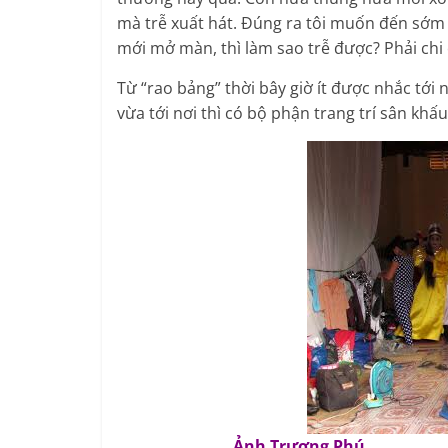
mà trễ xuất hát.
Đúng ra tôi muốn đến sớm đ
mới mở màn, thì làm sao trễ được? Phải chi 
Từ “rao bảng” thời bây giờ ít được nhắc tớ
vừa tới nơi thì có bộ phận trang trí sân kh
Ảnh Trương Phú