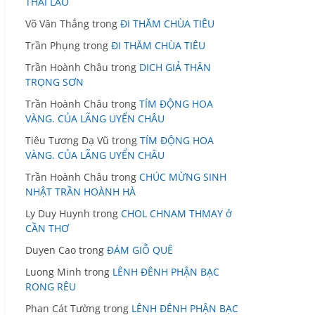
THÁI LÃO
Võ Văn Thắng
trong
ĐI THĂM CHÙA TIÊU
Trần Phụng
trong
ĐI THĂM CHÙA TIÊU
Trần Hoành Châu
trong
DICH GIẢ THÂN
TRỌNG SƠN
Trần Hoành Châu
trong
TÍM ĐỘNG HOA
VÀNG. CỦA LÃNG UYỂN CHÂU
Tiêu Tương Dạ Vũ
trong
TÍM ĐỘNG HOA
VÀNG. CỦA LÃNG UYỂN CHÂU
Trần Hoành Châu
trong
CHÚC MỪNG SINH
NHẬT TRẦN HOÀNH HÀ
Ly Duy Huynh
trong
CHOL CHNAM THMAY ở
CẦN THƠ
Duyen Cao
trong
ĐÁM GIỖ QUÊ
Luong Minh
trong
LÊNH ĐÊNH PHẬN BẠC
RONG RÊU
Phan Cát Tường
trong
LÊNH ĐÊNH PHẬN BẠC