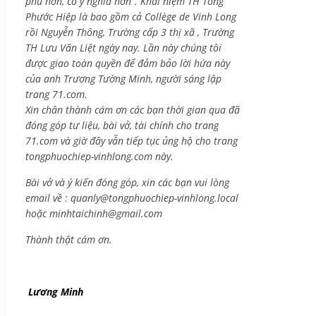
phú hơn, có ý nghĩa hơn”. Khái niệm TH Tống
Phước Hiệp là bao gồm cả
Collège de Vinh Long
rồi Nguyễn Thông,
Trường cấp 3 thị xã , Trường
TH Lưu Văn Liệt ngày nay. Lần này chúng tôi
được giao toàn quyền để đảm bảo lời hứa này
của anh Trương Tường Minh, người sáng lập
trang 71.com.
Xin chân thành cám ơn các bạn thời gian qua đã
đóng góp tư liệu, bài vở, tài chính cho trang
71.com và giờ đây vẫn tiếp tục ủng hộ cho trang
tongphuochiep-vinhlong.com này.
Bài vở và ý kiến đóng góp, xin các bạn vui lòng
email về :
quanly@tongphuochiep-vinhlong.local
hoặc
minhtaichinh@gmail.com
Thành thật cám ơn.
Lương Minh