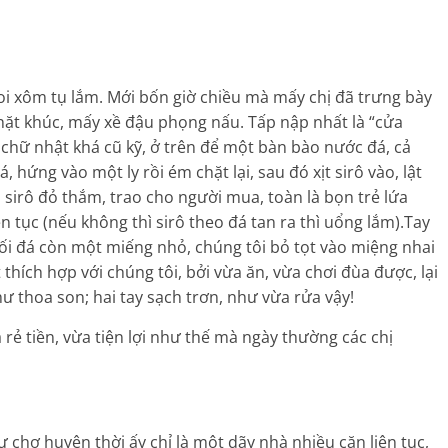
coi xôm tụ lắm. Mới bốn giờ chiều mà mấy chị đã trưng bày
hặt khúc, mấy xề đậu phọng nấu. Tấp nập nhất là “cửa
 chữ nhật khá cũ kỹ, ở trên để một bàn bào nước đá, cả
đá, hứng vào một ly rồi ém chặt lại, sau đó xịt sirô vào, lật
àu sirô đỏ thắm, trao cho người mua, toàn là bọn trẻ lứa
ên tục (nếu không thì sirô theo đá tan ra thì uổng lắm).Tay
hối đá còn một miếng nhỏ, chúng tôi bỏ tọt vào miệng nhai
thích hợp với chúng tôi, bởi vừa ăn, vừa chơi đùa được, lại
như thoa son; hai tay sạch trơn, như vừa rửa vậy!
rẻ tiền, vừa tiện lợi như thế mà ngày thường các chị
ư chợ huyện thời ấy chỉ là một dãy nhà nhiều căn liên tục,