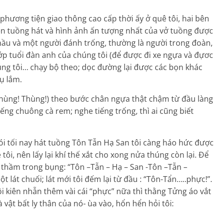
hương tiện giao thông cao cấp thời ấy ở quê tôi, hai bên
ên tuồng hát và hình ảnh ấn tượng nhất của vở tuồng được
chầu và một người đánh trống, thường là người trong đoàn,
ớp tuổi đàn anh của chúng tôi (để được đi xe ngựa và đựơc
húng tôi… chạy bộ theo; dọc đường lại được các bọn khác
ụ lắm.
thùng! Thùng!) theo bước chân ngựa thật chậm từ đầu làng
ếng chuông cà rem; nghe tiếng trống, thì ai cũng biết
i tối nay hát tuồng Tôn Tẫn Hạ San tôi càng háo hức được
tôi, nên lấy lại khí thế xắt cho xong nửa thúng còn lại. Để
ọc thầm trong bụng: “Tôn –Tẫn – Hạ – San -Tôn –Tẫn –
t lát chuối; lát mới tôi đếm lại từ đầu : “Tôn-Tẩn…..phực!”.
i kiên nhẫn thêm vài cái “phực” nữa thì thằng Tửng áo vắt
à vật bất ly thân của nó- ùa vào, hổn hển hỏi tôi: