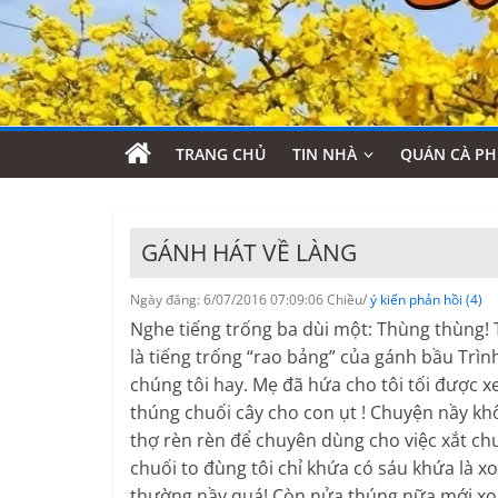
TRANG CHỦ
TIN NHÀ
QUÁN CÀ PH
GÁNH HÁT VỀ LÀNG
Ngày đăng: 6/07/2016 07:09:06 Chiều/
ý kiến phản hồi (4)
Nghe tiếng trống ba dùi một: Thùng thùng! 
là tiếng trống “rao bảng” của gánh bầu Trì
chúng tôi hay. Mẹ đã hứa cho tôi tối được x
thúng chuối cây cho con ụt ! Chuyện nầy k
thợ rèn rèn để chuyên dùng cho việc xắt chu
chuối to đùng tôi chỉ khứa có sáu khứa là xo
thường nầy quá! Còn nửa thúng nữa mới xon