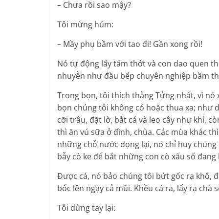
– Chưa rồi sao mậy?
Tôi mừng húm:
– Mầy phụ bầm với tao đi! Gần xong rồi!
Nó tự động lấy tấm thớt và con dao quen th
nhuyễn như đầu bếp chuyên nghiệp bầm thị
Trong bọn, tôi thích thằng Tửng nhất, vì nó 
bọn chúng tôi không có hoặc thua xa; như dám
cỡi trâu, đặt lờ, bắt cá và leo cây như khỉ, 
thì ăn vú sữa ở đình, chùa. Các mùa khác thì
những chỗ nước đọng lại, nó chỉ huy chúng 
bẫy cò ke để bắt những con cò xấu số đang 
Được cá, nó bảo chúng tôi bứt gốc rạ khô, đố
bốc lên ngậy cả mũi. Khều cá ra, lấy rạ chà 
Tôi dừng tay lại: