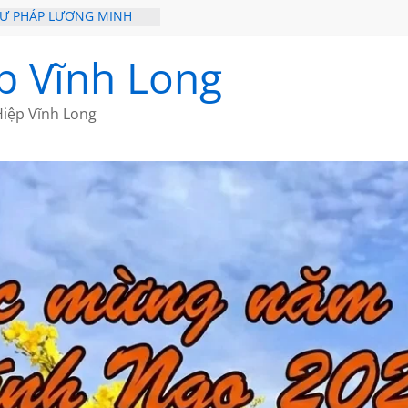
HƯ PHÁP LƯƠNG MINH
ỒI XƯA
p Vĩnh Long
ĐI QUA NHỮNG TRANG
 CỦA CHÂU LỆ DUNG
iệp Vĩnh Long
GẮM NÚI