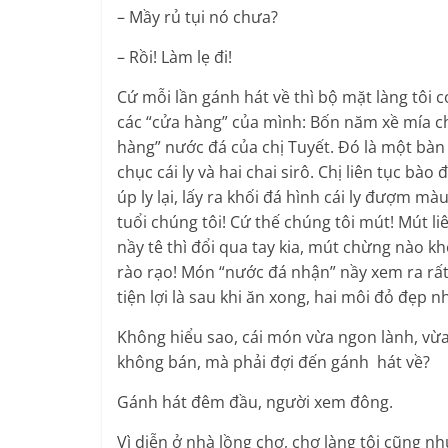
– Mầy rủ tụi nó chưa?
– Rồi! Làm lẹ đi!
Cứ mỗi lần gánh hát về thì bộ mặt làng tôi 
các “cửa hàng” của mình: Bốn năm xề mía c
hàng” nước đá của chị Tuyết. Đó là một bàn
chục cái ly và hai chai sirô. Chị liên tục bào 
úp ly lại, lấy ra khối đá hình cái ly đượm m
tuổi chúng tôi! Cứ thế chúng tôi mút! Mút li
nầy tê thì đổi qua tay kia, mút chừng nào k
rào rạo! Món “nước đá nhận” nầy xem ra rất 
tiện lợi là sau khi ăn xong, hai môi đỏ đẹp 
Không hiểu sao, cái món vừa ngon lành, vừa 
không bán, mà phải đợi đến gánh hát về?
Gánh hát đêm đầu, người xem đông.
Vì diễn ở nhà lồng chợ, chợ làng tôi cũng nh