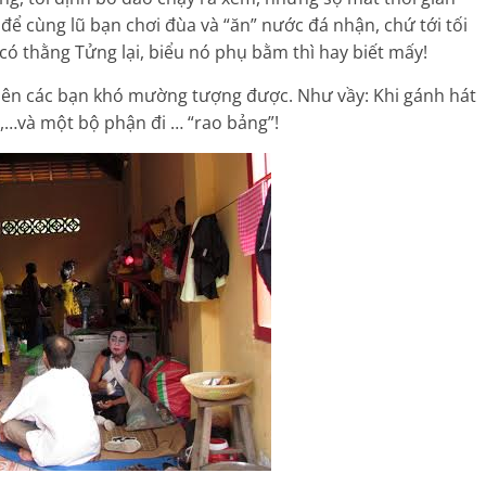
ể cùng lũ bạn chơi đùa và “ăn” nước đá nhận, chứ tới tối
có thằng Tửng lại, biểu nó phụ bằm thì hay biết mấy!
i nên các bạn khó mường tượng được. Như vầy: Khi gánh hát
ấu,…và một bộ phận đi … “rao bảng”!