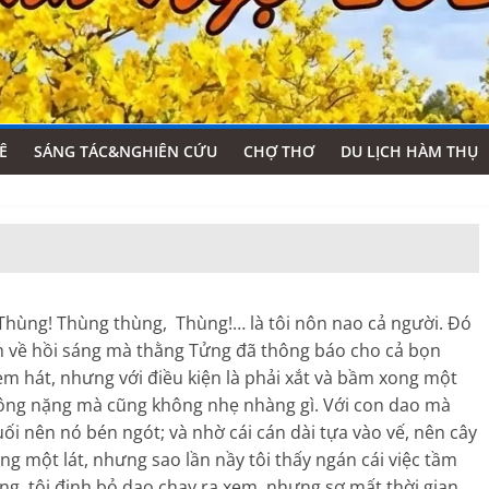
Ê
SÁNG TÁC&NGHIÊN CỨU
CHỢ THƠ
DU LỊCH HÀM THỤ
Thùng! Thùng thùng, Thùng!… là tôi nôn nao cả người. Đó
nh về hồi sáng mà thằng Tửng đã thông báo cho cả bọn
em hát, nhưng với điều kiện là phải xắt và bầm xong một
hông nặng mà cũng không nhẹ nhàng gì. Với con dao mà
ối nên nó bén ngót; và nhờ cái cán dài tựa vào vế, nên cây
ng một lát, nhưng sao lần nầy tôi thấy ngán cái việc tầm
g, tôi định bỏ dao chạy ra xem, nhưng sợ mất thời gian