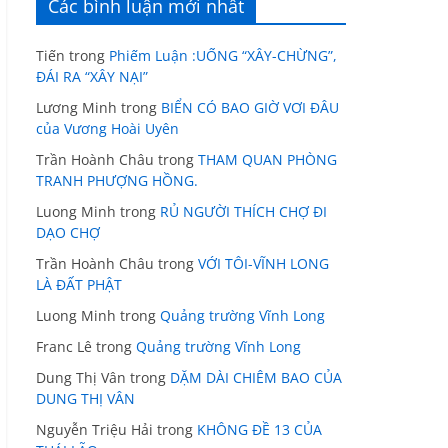
Các bình luận mới nhất
Tiến
trong
Phiếm Luận :UỐNG “XÂY-CHỪNG”,
ĐÁI RA “XÂY NẠI”
Lương Minh
trong
BIỂN CÓ BAO GIỜ VƠI ĐÂU
của Vương Hoài Uyên
Trần Hoành Châu
trong
THAM QUAN PHÒNG
TRANH PHƯỢNG HỒNG.
Luong Minh
trong
RỦ NGƯỜI THÍCH CHỢ ĐI
DẠO CHỢ
Trần Hoành Châu
trong
VỚI TÔI-VĨNH LONG
LÀ ĐẤT PHẬT
Luong Minh
trong
Quảng trường Vĩnh Long
Franc Lê
trong
Quảng trường Vĩnh Long
Dung Thị Vân
trong
DẶM DÀI CHIÊM BAO CỦA
DUNG THỊ VÂN
Nguyễn Triệu Hải
trong
KHÔNG ĐỀ 13 CỦA