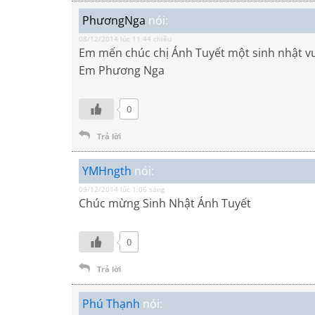
PhươngNga
nói:
08/12/2014 lúc 11:44 chiều
Em mến chúc chị Ánh Tuyết một sinh nhật v
Em Phương Nga
0
Trả lời
YMHngth
nói:
09/12/2014 lúc 1:06 sáng
Chúc mừng Sinh Nhật Ánh Tuyết
0
Trả lời
Phú Thạnh
nói: