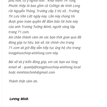
phú hơn, có ý nghĩa hơn”. Khái niệm TH Tống
Phước Hiệp là bao gồm cả
Collège de Vinh Long
rồi Nguyễn Thông,
Trường cấp 3 thị xã , Trường
TH Lưu Văn Liệt ngày nay. Lần này chúng tôi
được giao toàn quyền để đảm bảo lời hứa này
của anh Trương Tường Minh, người sáng lập
trang 71.com.
Xin chân thành cám ơn các bạn thời gian qua đã
đóng góp tư liệu, bài vở, tài chính cho trang
71.com và giờ đây vẫn tiếp tục ủng hộ cho trang
tongphuochiep-vinhlong.com này.
Bài vở và ý kiến đóng góp, xin các bạn vui lòng
email về :
quanly@tongphuochiep-vinhlong.local
hoặc
minhtaichinh@gmail.com
Thành thật cám ơn.
Lương Minh