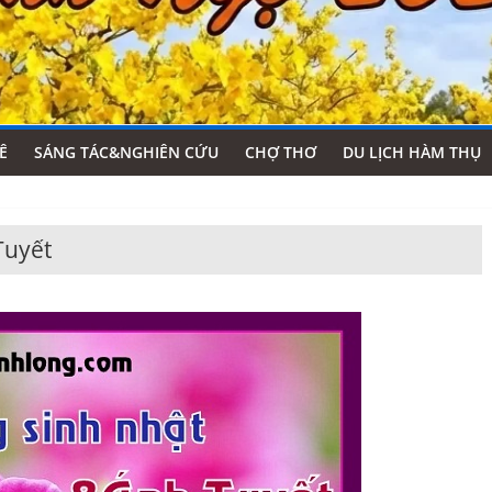
Ê
SÁNG TÁC&NGHIÊN CỨU
CHỢ THƠ
DU LỊCH HÀM THỤ
Tuyết