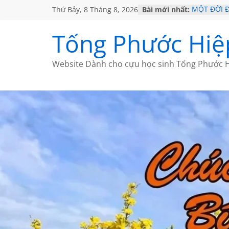
Thứ Bảy, 8 Tháng 8, 2026
Bài mới nhất:
MỘT ĐỜI 
SÁCH
KHÔNG ĐỀ 
Tống Phước Hiệ
CHÙM THƠ
GIÃ TỪ ĐÀ
HỌC SỬ H
Website Dành cho cựu học sinh Tống Phước H