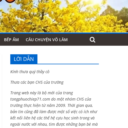
BẾP ẤM
CÂU CHUYỆN VÕ LÂM
LỜI DẪN
Kính thưa quý thầy cô
Thưa các bạn CHS của trường
Trang web này là bộ mới của trang
tongphuochiep71.com do một nhóm CHS của
trường thực hiện từ năm 2009. Thời gian qua,
bản tin cũng đã làm được một số việc có ích như
kết nối liên hệ các thế hệ cựu học sinh trong và
ngoài nước với nhau, tìm được những bạn bè mà