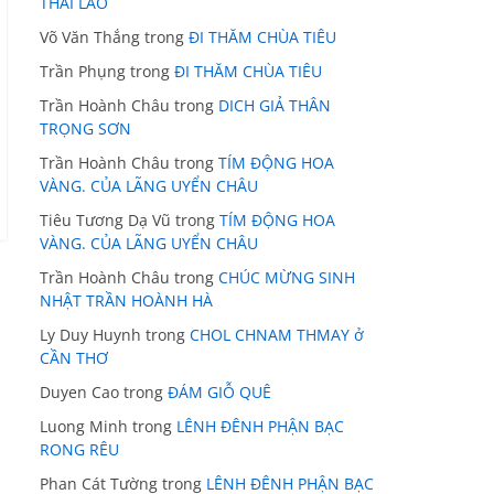
THÁI LÃO
Võ Văn Thắng
trong
ĐI THĂM CHÙA TIÊU
Trần Phụng
trong
ĐI THĂM CHÙA TIÊU
Trần Hoành Châu
trong
DICH GIẢ THÂN
TRỌNG SƠN
Trần Hoành Châu
trong
TÍM ĐỘNG HOA
VÀNG. CỦA LÃNG UYỂN CHÂU
Tiêu Tương Dạ Vũ
trong
TÍM ĐỘNG HOA
VÀNG. CỦA LÃNG UYỂN CHÂU
Trần Hoành Châu
trong
CHÚC MỪNG SINH
NHẬT TRẦN HOÀNH HÀ
Ly Duy Huynh
trong
CHOL CHNAM THMAY ở
CẦN THƠ
Duyen Cao
trong
ĐÁM GIỖ QUÊ
Luong Minh
trong
LÊNH ĐÊNH PHẬN BẠC
RONG RÊU
Phan Cát Tường
trong
LÊNH ĐÊNH PHẬN BẠC