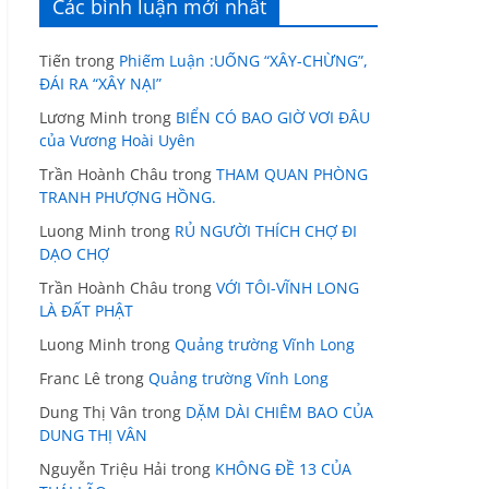
Các bình luận mới nhất
Tiến
trong
Phiếm Luận :UỐNG “XÂY-CHỪNG”,
ĐÁI RA “XÂY NẠI”
Lương Minh
trong
BIỂN CÓ BAO GIỜ VƠI ĐÂU
của Vương Hoài Uyên
Trần Hoành Châu
trong
THAM QUAN PHÒNG
TRANH PHƯỢNG HỒNG.
Luong Minh
trong
RỦ NGƯỜI THÍCH CHỢ ĐI
DẠO CHỢ
Trần Hoành Châu
trong
VỚI TÔI-VĨNH LONG
LÀ ĐẤT PHẬT
Luong Minh
trong
Quảng trường Vĩnh Long
Franc Lê
trong
Quảng trường Vĩnh Long
Dung Thị Vân
trong
DẶM DÀI CHIÊM BAO CỦA
DUNG THỊ VÂN
Nguyễn Triệu Hải
trong
KHÔNG ĐỀ 13 CỦA