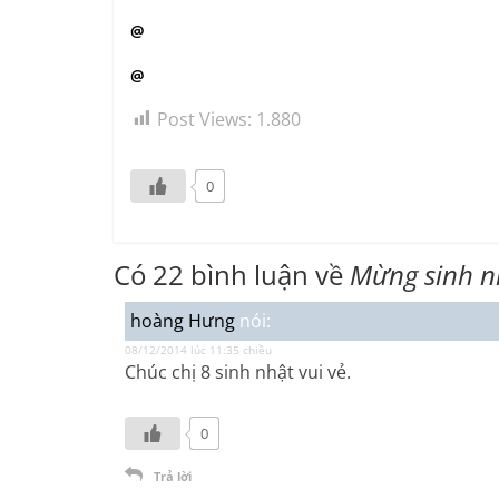
@
@
Post Views:
1.880
0
Có 22 bình luận về
Mừng sinh n
hoàng Hưng
nói:
08/12/2014 lúc 11:35 chiều
Chúc chị 8 sinh nhật vui vẻ.
0
Trả lời