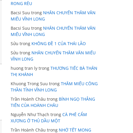
RONG RÊU
Bacsi Suu
trong
NHÂN CHUYẾN THĂM VĂN
MIẾU VĨNH LONG
Bacsi Suu
trong
NHÂN CHUYẾN THĂM VĂN
MIẾU VĨNH LONG
Sửu
trong
KHÔNG ĐỀ 1 CỦA THÁI LÃO
Sửu
trong
NHÂN CHUYẾN THĂM VĂN MIẾU
VĨNH LONG
huong tran ly
trong
THƯƠNG TIẾC BÀ THÂN
THỊ KHÁNH
Khuong Trong Suu
trong
THĂM MIẾU CÔNG
THẦN TỈNH VĨNH LONG
Trần Hoành Châu
trong
BÍNH NGỌ THẲNG
TIẾN CỦA HOÀNH CHÂU
Nguyễn Như Thạch
trong
CÀ PHÊ CẨM
XƯƠNG Ở THỦ DẦU MỘT
Trần Hoành Châu
trong
NHỚ TẾT MONG