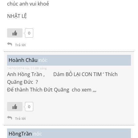
chúc anh vui khoẻ
NHẬT LỆ
0
Trả lời
Hoành Châu
nói:
14/10/2014 lúc 11:08 sáng
Anh Hồng Trần , Dám BỎ LẠI CON TIM ‘ Thích
Quãng Đức ?
Để thành Thích Đứt Quãng cho xem ,,,
0
Trả lời
HồngTrần
nói: