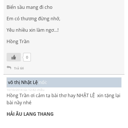
Biển sầu mang đi cho
Em có thương đừng nhớ,
Yêu nhiều xin làm ngơ…!
Hồng Trần
0
Trả lời
võ thị Nhật Lệ
nói:
10/10/2014 lúc 12:42 chiều
Hồng Trần ơi cảm tạ bài thơ hay NHẬT LỆ xin tặng lại
bài nầy nhé
HẢI ÂU LANG THANG