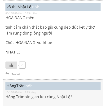
võ thị Nhật Lệ
nói:
09/10/2014 lúc 10:13 chiều
HOA ĐĂNG mến
tình cảm chân thật bao giờ cũng đẹp đúc kết ý thơ
làm rung động lòng người
Chúc HOA ĐĂNG vui khoẻ
NHẬT LỆ
0
Trả lời
HồngTrần
nói:
10/10/2014 lúc 11:29 sáng
Hồng Trần xin giao lưu cùng Nhật Lệ !