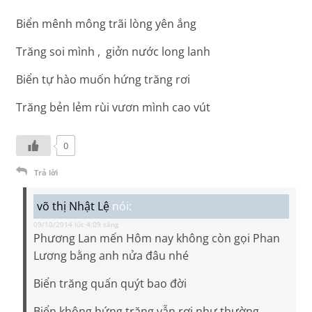
Biển mênh mông trãi lòng yên ắng
Trăng soi mình , giởn nước long lanh
Biển tự hào muốn hứng trăng rơi
Trăng bẻn lẻm rùi vươn mình cao vút
0
Trả lời
võ thị Nhật Lệ
nói:
09/10/2014 lúc 4:09 sáng
Phương Lan mến Hôm nay không còn gọi Phan
Lương bằng anh nửa đâu nhé
Biển trăng quấn quýt bao đời
Biển không hứng trăng vẫn rơi như thường