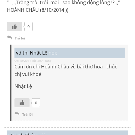
” ,,,Trăng trôi trôi mãi sao không động lòng !?,,,”
HOÀNH CHÂU (8/10/2014 ))
0
Trả lời
võ thị Nhật Lệ
nói:
09/10/2014 lúc 3:54 sáng
Cám ơn chị Hoành Châu về bài thơ hoạ chúc
chị vui khoẻ
Nhật Lệ
0
Trả lời