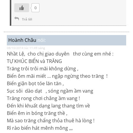
0
Trả lời
Hoành Châu
nói:
08/10/2014 lúc 11:49 sáng
Nhầt Lệ, cho chị giao duyên thơ cùng em nhé :
TỰ KHÚC BIỂN và TRĂNG
Trăng trôi trôi mãi không dừng ,
Biển ôm mãi miết … ngập ngừng theo trăng !
Biển giận bọt tóe lăn tăn ,
Sục sôi dào dạt , sóng ngầm ầm vang
Trăng rong chơi chẳng ầm vang !
Đến khi khuất dạng lang thang tìm về
Biển êm in bóng trăng thề ,
Mà sao trăng chẩng thỏa thuê hà lòng !
Rì rào biển hát mênh mông ,,,