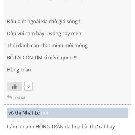
Đâu biết ngoài kia chờ gió sóng !
Dập vùi cạm bẫy… Đắng cay men
Thôi đành cắn chặt mềm môi mỏng
BỎ LẠI CON TIM kỉ niệm quen !!!
Hồng Trần
0
Trả lời
võ thị Nhật Lệ
nói:
11/10/2014 lúc 4:06 chiều
Cám ơn anh HỒNG TRẦN đã hoạ bài thơ rất hay