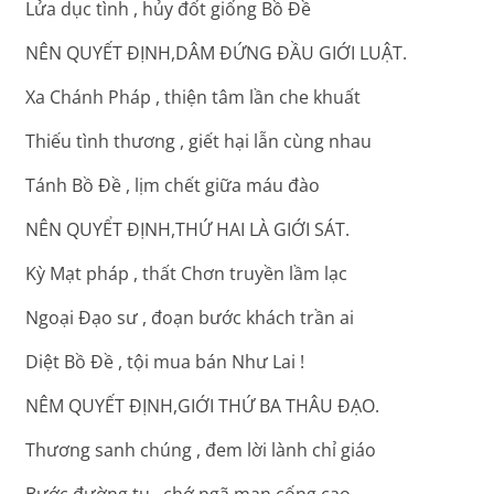
Lửa dục tình , hủy đốt giống Bồ Đề
NÊN QUYẾT ĐỊNH,DÂM ĐỨNG ĐẦU GIỚI LUẬT.
Xa Chánh Pháp , thiện tâm lần che khuất
Thiếu tình thương , giết hại lẫn cùng nhau
Tánh Bồ Đề , lịm chết giữa máu đào
NÊN QUYỂT ĐỊNH,THỨ HAI LÀ GIỚI SÁT.
Kỳ Mạt pháp , thất Chơn truyền lầm lạc
Ngoại Đạo sư , đoạn bước khách trần ai
Diệt Bồ Đề , tội mua bán Như Lai !
NÊM QUYẾT ĐỊNH,GIỚI THỨ BA THÂU ĐẠO.
Thương sanh chúng , đem lời lành chỉ giáo
Bước đường tu , chớ ngã mạn cống cao