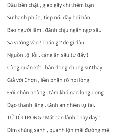
Đâu bền chặt , gieo gây chi thêm bận
Sự hạnh phúc , tiếp nối đầy hối hận
Bao người lầm , đành chịu ngẩn ngơ sầu
Sa vướng vào ! Tháo gỡ dễ gì đâu
Nguồn tội lỗi , càng ăn sâu từ đấy !
Cùng quán xét , hẳn đồng chung sự thấy
Giả với Chơn , liền phân rõ nơi lòng
Đời nhộn nhàng , tâm khổ não long đong
Đạo thanh lặng , tánh an nhiên tự tại.
TỨ TỘI TRỌNG ! Mất căn lành Thầy dạy :
Dìm chúng sanh , quanh lộn mãi đường mê