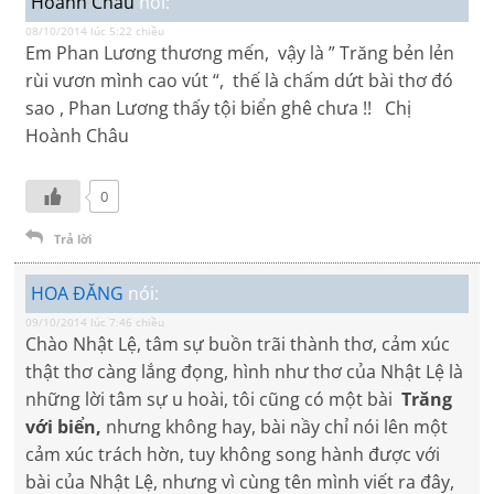
Hoành Châu
nói:
08/10/2014 lúc 5:22 chiều
Em Phan Lương thương mến, vậy là ” Trăng bẻn lẻn
rùi vươn mình cao vút “, thế là chấm dứt bài thơ đó
sao , Phan Lương thấy tội biển ghê chưa !! Chị
Hoành Châu
0
Trả lời
HOA ĐĂNG
nói:
09/10/2014 lúc 7:46 chiều
Chào Nhật Lệ, tâm sự buồn trãi thành thơ, cảm xúc
thật thơ càng lắng đọng, hình như thơ của Nhật Lệ là
những lời tâm sự u hoài, tôi cũng có một bài
Trăng
với biển,
nhưng không hay, bài nầy chỉ nói lên một
cảm xúc trách hờn, tuy không song hành được với
bài của Nhật Lệ, nhưng vì cùng tên mình viết ra đây,