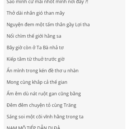
Sao mình cứ mãi nhốt mình nơi đây ?!
Thở dài nhắn gió than mây
Nguyện đem một tấm thân gầy Lợi tha
Nổi chìm thế giới hằng sa
Bây giờ còn ở Ta Bà nhả tơ
Kiếp tằm từ thuở trước giờ
Ẩn mình trong kén đề thơ u nhàn
Mong cùng khắp cả thế gian
Ấm êm dù nát ruột gan cũng bằng
Đêm đêm chuyện tỏ cùng Trăng
Sáng soi một cõi vĩnh hằng trong ta
NAM MÔ TIỂP DẪN DI ĐÀ