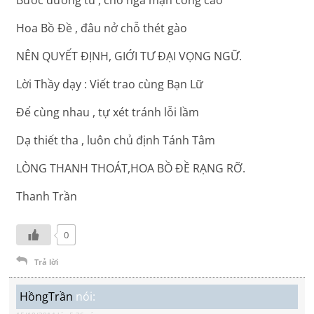
Hoa Bồ Đề , đâu nở chỗ thét gào
NÊN QUYẾT ĐỊNH, GIỚI TƯ ĐẠI VỌNG NGỮ.
Lời Thầy dạy : Viết trao cùng Bạn Lữ
Để cùng nhau , tự xét tránh lỗi lầm
Dạ thiết tha , luôn chủ định Tánh Tâm
LÒNG THANH THOÁT,HOA BỒ ĐỀ RẠNG RỠ.
Thanh Trần
0
Trả lời
HồngTrần
nói: