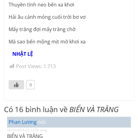
Thuyền tình neo bến xa khơi
Hải âu cánh mỏng cuối trời bơ vơ
Mấy trăng đợi mấy trăng chờ
Mà sao bến mộng mịt mờ khơi xa
NHẬT LỆ
Post Views:
1.713
0
Có 16 bình luận về
BIỂN VÀ TRĂNG
Phan Lương
nói:
08/10/2014 lúc 12:26 sáng
BIỂN VÀ TRĂNG