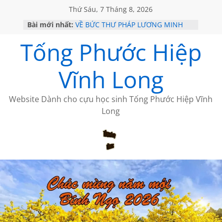
Thứ Sáu, 7 Tháng 8, 2026
Bài mới nhất:
VỀ BỨC THƯ PHÁP LƯƠNG MINH
GẶP Ở MỸ
Tống Phước Hiệp
HỌC SỬ HỒI XƯA
MỘT ĐỜI ĐI QUA NHỮNG TRANG
SÁCH
Vĩnh Long
BẤT CHỢT CỦA CHÂU LỆ DUNG
CÀ PHÊ NGẮM NÚI
Website Dành cho cựu học sinh Tống Phước Hiệp Vĩnh
Long