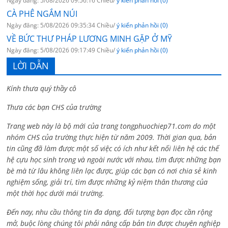
Ngày đăng: 5/08/2026 09:56:16 Chiều/
ý kiến phản hồi (0)
CÀ PHÊ NGẮM NÚI
Ngày đăng: 5/08/2026 09:35:34 Chiều/
ý kiến phản hồi (0)
VỀ BỨC THƯ PHÁP LƯƠNG MINH GẶP Ở MỸ
Ngày đăng: 5/08/2026 09:17:49 Chiều/
ý kiến phản hồi (0)
LỜI DẪN
Kính thưa quý thầy cô
Thưa các bạn CHS của trường
Trang web này là bộ mới của trang tongphuochiep71.com do một
nhóm CHS của trường thực hiện từ năm 2009. Thời gian qua, bản
tin cũng đã làm được một số việc có ích như kết nối liên hệ các thế
hệ cựu học sinh trong và ngoài nước với nhau, tìm được những bạn
bè mà từ lâu không liên lạc được, giúp các bạn có nơi chia sẻ kinh
nghiệm sống, giải trí, tìm được những kỷ niệm thân thương của
một thời học dưới mái trường.
Đến nay, nhu cầu thông tin đa dạng, đối tượng bạn đọc cần rộng
mở, buộc lòng chúng tôi phải nâng cấp bản tin được chuyên nghiệp