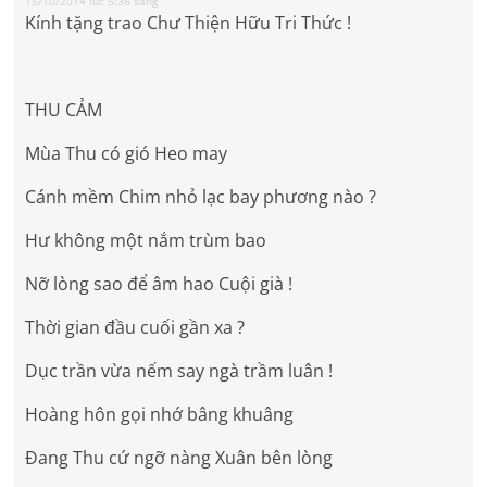
15/10/2014 lúc 5:36 sáng
Kính tặng trao Chư Thiện Hữu Tri Thức !
THU CẢM
Mùa Thu có gió Heo may
Cánh mềm Chim nhỏ lạc bay phương nào ?
Hư không một nắm trùm bao
Nỡ lòng sao để âm hao Cuội già !
Thời gian đầu cuối gần xa ?
Dục trần vừa nếm say ngà trầm luân !
Hoàng hôn gọi nhớ bâng khuâng
Đang Thu cứ ngỡ nàng Xuân bên lòng