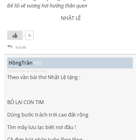
Để lối về vương hơi hướng thân quen
NHẬT LỆ
0
Trả lời
HồngTrần
nói:
10/10/2014 lúc 8:09 chiều
Theo vần bài thơ Nhật Lệ tặng :
BỎ LẠI CON TIM
Dừng bước trách trời cao đất rộng
Tìm mây lưu lạc biết nơi đâu !
Cô đơn bút pháp tuôn lồng lộng