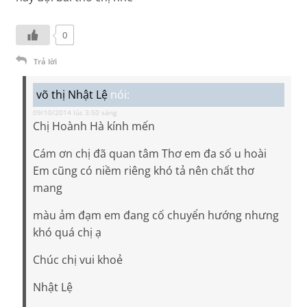
0
Trả lời
võ thị Nhật Lệ
nói:
09/10/2014 lúc 3:50 sáng
Chị Hoành Hà kính mến
Cám ơn chị đã quan tâm Thơ em đa số u hoài
Em cũng có niềm riêng khó tả nên chất thơ
mang
màu ảm đạm em đang cố chuyển hướng nhưng
khó quá chị ạ
Chúc chị vui khoẻ
Nhật Lệ