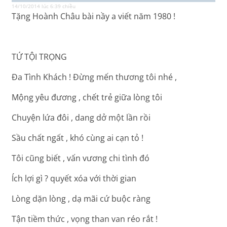
14/10/2014 lúc 6:39 chiều
Tặng Hoành Châu bài nầy a viết năm 1980 !
TỨ TỘI TRỌNG
Đa Tình Khách ! Đừng mến thương tôi nhé ,
Mộng yêu đương , chết trẻ giữa lòng tôi
Chuyện lứa đôi , dang dở một lần rồi
Sầu chất ngất , khó cùng ai cạn tỏ !
Tôi cũng biết , vấn vương chi tình đó
Ích lợi gì ? quyết xóa với thời gian
Lòng dặn lòng , dạ mãi cứ buộc ràng
Tận tiềm thức , vọng than van réo rắt !