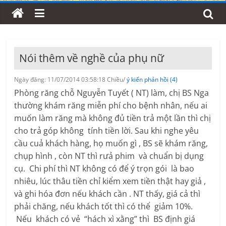
Nói thêm về nghề của phụ nữ
Ngày đăng: 11/07/2014 03:58:18 Chiều/
ý kiến phản hồi (4)
Phòng răng chỗ Nguyễn Tuyết ( NT) làm, chị BS Nga
thường khám răng miễn phí cho bệnh nhân, nếu ai
muốn làm răng mà không đủ tiền trả một lần thì chị
cho trả góp không tính tiền lời. Sau khi nghe yêu
cầu cuả khách hàng, họ muốn gì , BS sẽ khám răng,
chụp hình , còn NT thì rưả phim và chuẩn bị dụng
cụ. Chi phí thì NT không có để ý trọn gói là bao
nhiêu, lúc thâu tiền chỉ kiểm xem tiền thật hay giả ,
và ghi hóa đơn nếu khách cần . NT thấy, giá cả thì
phải chăng, nếu khách tốt thì có thể giảm 10%.
Nếu khách có vẻ “hách xì xằng” thì BS định giá