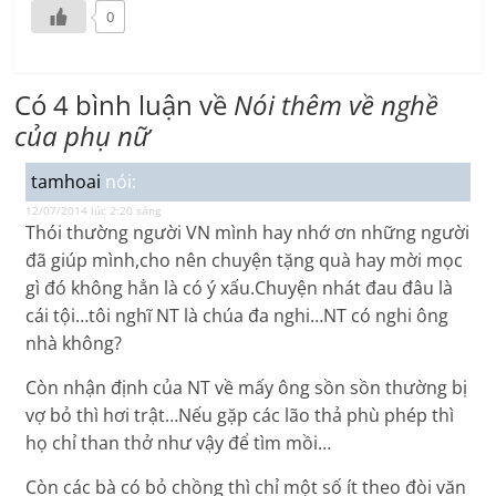
0
Có 4 bình luận về
Nói thêm về nghề
của phụ nữ
tamhoai
nói:
12/07/2014 lúc 2:20 sáng
Thói thường người VN mình hay nhớ ơn những người
đã giúp mình,cho nên chuyện tặng quà hay mời mọc
gì đó không hẳn là có ý xấu.Chuyện nhát đau đâu là
cái tội…tôi nghĩ NT là chúa đa nghi…NT có nghi ông
nhà không?
Còn nhận định của NT về mấy ông sồn sồn thường bị
vợ bỏ thì hơi trật…Nếu gặp các lão thả phù phép thì
họ chỉ than thở như vậy để tìm mồi…
Còn các bà có bỏ chồng thì chỉ một số ít theo đòi văn