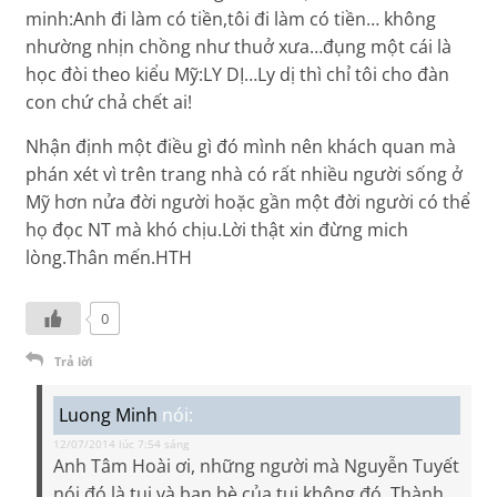
minh:Anh đi làm có tiền,tôi đi làm có tiền… không
nhường nhịn chồng như thuở xưa…đụng một cái là
học đòi theo kiểu Mỹ:LY DỊ…Ly dị thì chỉ tôi cho đàn
con chứ chả chết ai!
Nhận định một điều gì đó mình nên khách quan mà
phán xét vì trên trang nhà có rất nhiều người sống ở
Mỹ hơn nửa đời người hoặc gần một đời người có thể
họ đọc NT mà khó chịu.Lời thật xin đừng mich
lòng.Thân mến.HTH
0
Trả lời
Luong Minh
nói:
12/07/2014 lúc 7:54 sáng
Anh Tâm Hoài ơi, những người mà Nguyễn Tuyết
nói đó là tui và bạn bè của tui không đó. Thành