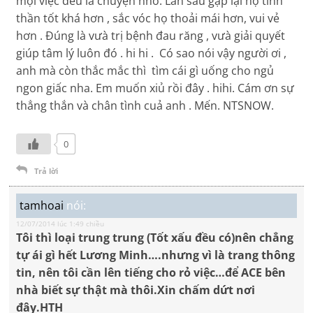
mọi việc đều là chuyện nhỏ. Lần sau gặp lại họ tinh
thần tốt khá hơn , sắc vóc họ thoải mái hơn, vui vẻ
hơn . Đúng là vưà trị bệnh đau răng , vưà giải quyết
giúp tâm lý luôn đó . hi hi . Có sao nói vậy người ơi ,
anh mà còn thắc mắc thì tìm cái gì uống cho ngủ
ngon giấc nha. Em muốn xiủ rồi đây . hihi. Cám ơn sự
thẳng thắn và chân tình cuả anh . Mến. NTSNOW.
0
Trả lời
tamhoai
nói:
12/07/2014 lúc 1:49 chiều
Tôi thì loại trung trung (Tốt xấu đều có)nên chẳng
tự ái gì hết Lương Minh….nhưng vì là trang thông
tin, nên tôi cần lên tiếng cho rỏ việc…để ACE bên
nhà biết sự thật mà thôi.Xin chấm dứt nơi
đây.HTH