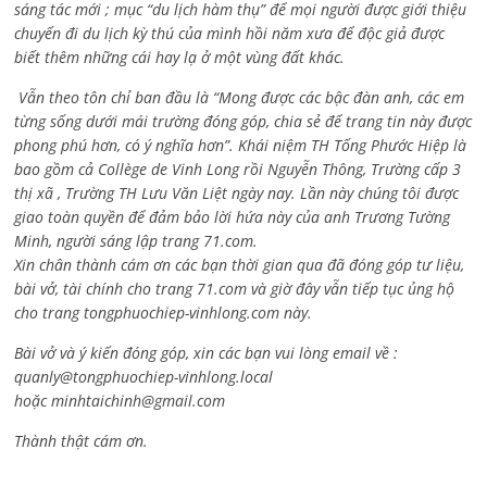
sáng tác mới ; mục “du lịch hàm thụ” để mọi người được giới thiệu
chuyến đi du lịch kỳ thú của mình hồi năm xưa để độc giả được
biết thêm những cái hay lạ ở một vùng đất khác.
Vẫn theo tôn chỉ ban đầu là “Mong được các bậc đàn anh, các em
từng sống dưới mái trường đóng góp, chia sẻ để trang tin này được
phong phú hơn, có ý nghĩa hơn”. Khái niệm TH Tống Phước Hiệp là
bao gồm cả
Collège de Vinh Long rồi Nguyễn Thông,
Trường cấp 3
thị xã , Trường TH Lưu Văn Liệt ngày nay. Lần này chúng tôi được
giao toàn quyền để đảm bảo lời hứa này của anh Trương Tường
Minh, người sáng lập trang 71.com.
Xin chân thành cám ơn các bạn thời gian qua đã đóng góp tư liệu,
bài vở, tài chính cho trang 71.com và giờ đây vẫn tiếp tục ủng hộ
cho trang tongphuochiep-vinhlong.com này.
Bài vở và ý kiến đóng góp, xin các bạn vui lòng email về :
quanly@tongphuochiep-vinhlong.local
hoặc
minhtaichinh@gmail.com
Thành thật cám ơn.