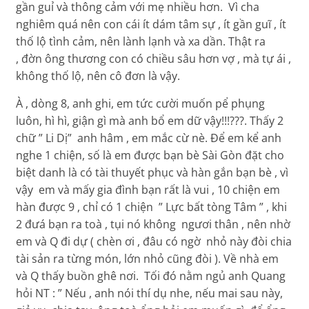
gần guỉ và thông cảm với mẹ nhiều hơn. Vì cha
nghiêm quá nên con cái ít dám tâm sự , ít gần guĩ , ít
thố lộ tình cảm, nên lành lạnh và xa dần. Thật ra
, đờn ông thương con có chiều sâu hơn vợ , mà tự ái ,
không thố lộ, nên cô đơn là vậy.
À , dòng 8, anh ghi, em tức cười muốn pể phụng
luôn, hì hì, giận gì mà anh bổ em dữ vậy!!!???. Thấy 2
chữ ” Li Dị” anh hâm , em mắc cừ nè. Để em kể anh
nghe 1 chiện, số là em được bạn bè Sài Gòn đặt cho
biệt danh là có tài thuyết phục và hàn gắn bạn bè , vì
vậy em và mấy gia đình bạn rất là vui , 10 chiện em
hàn được 9 , chỉ có 1 chiện ” Lực bất tòng Tâm ” , khi
2 đưá bạn ra toà , tụi nó không ngươi thân , nên nhờ
em và Q đi dự ( chèn ơi , đâu có ngờ nhỏ này đòi chia
tài sản ra từng món, lớn nhỏ cũng đòi ). Về nhà em
và Q thấy buồn ghê nơi. Tối đó nằm ngủ anh Quang
hỏi NT : ” Nếu , anh nói thí dụ nhe, nếu mai sau này,