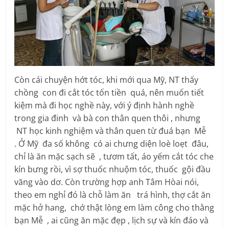
Còn cái chuyện hớt tóc, khi mới qua Mỹ, NT thấy
chồng con đi cắt tóc tốn tiền quá, nên muốn tiết
kiệm mà đi học nghề này, với ý định hành nghề
trong gia đinh và bà con thân quen thôi , nhưng
NT học kinh nghiệm và thân quen từ đuá bạn Mễ
. Ở Mỹ đa số không có ai chưng diện loè loẹt đâu,
chỉ là ăn mặc sạch sẽ , tươm tất, áo yếm cắt tóc che
kín bưng rồi, vì sợ thuốc nhuộm tóc, thuốc gội đầu
văng vào dơ. Còn trường hợp anh Tâm Hòai nói,
theo em nghỉ đó là chỗ làm ăn trá hình, thợ cắt ăn
mặc hở hang, chớ thật lòng em làm công cho thằng
bạn Mễ , ai cũng ăn mặc đẹp , lịch sự và kín đáo và