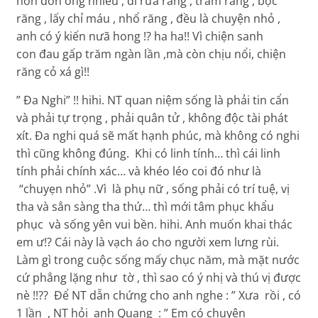
hơn đờn ông nhiều , đi rưả răng , trám răng , bọc
răng , lấy chỉ máu , nhổ răng , đều là chuyện nhỏ ,
anh có ý kiến nưã hong !? ha ha!! Vì chiện sanh
con đau gấp trăm ngàn lần ,mà còn chịu nổi, chiện
răng cỏ xá gì!!
” Đa Nghi” !! hihi. NT quan niệm sống là phải tin cẩn
và phải tự trọng , phải quân tử , không độc tài phát
xít. Đa nghi quá sẽ mất hạnh phúc, mà không có nghi
thì cũng không đúng. Khi có linh tính… thì cái linh
tính phải chính xác… và khéo léo coi đó như là
“chuyẹn nhỏ” .Vì là phụ nữ , sống phải có trí tuệ, vị
tha và sẳn sàng tha thứ… thì mới tâm phục khẩu
phục và sống yên vui bền. hihi. Anh muốn khai thác
em ư!? Cái này là vạch áo cho người xem lưng rùi.
Làm gì trong cuộc sống mấy chục năm, mà mặt nước
cứ phẳng lặng như tờ , thì sao có ý nhị và thú vị được
nè !!?? Để NT dẫn chứng cho anh nghe : ” Xưa rồi , có
1 lần , NT hỏi anh Quang : ” Em có chuyên