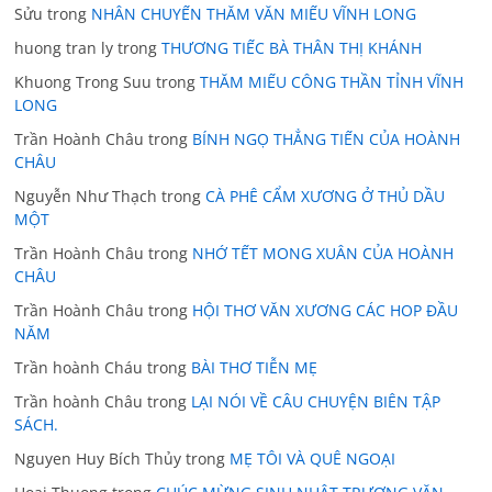
Sửu
trong
NHÂN CHUYẾN THĂM VĂN MIẾU VĨNH LONG
huong tran ly
trong
THƯƠNG TIẾC BÀ THÂN THỊ KHÁNH
Khuong Trong Suu
trong
THĂM MIẾU CÔNG THẦN TỈNH VĨNH
LONG
Trần Hoành Châu
trong
BÍNH NGỌ THẲNG TIẾN CỦA HOÀNH
CHÂU
Nguyễn Như Thạch
trong
CÀ PHÊ CẨM XƯƠNG Ở THỦ DẦU
MỘT
Trần Hoành Châu
trong
NHỚ TẾT MONG XUÂN CỦA HOÀNH
CHÂU
Trần Hoành Châu
trong
HỘI THƠ VĂN XƯƠNG CÁC HOP ĐẦU
NĂM
Trần hoành Cháu
trong
BÀI THƠ TIỄN MẸ
Trần hoành Châu
trong
LẠI NÓI VỀ CÂU CHUYỆN BIÊN TẬP
SÁCH.
Nguyen Huy Bích Thủy
trong
MẸ TÔI VÀ QUÊ NGOẠI