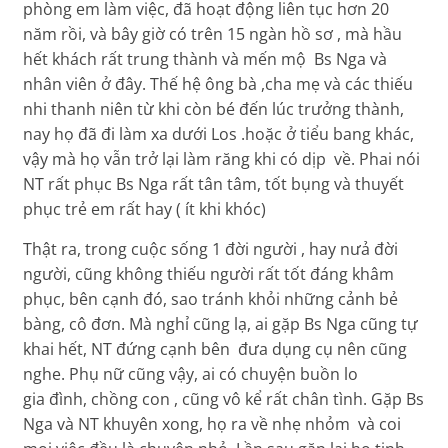
phòng em làm việc, đã hoạt động liên tục hơn 20
năm rồi, và bây giờ có trên 15 ngàn hồ sơ , mà hầu
hết khách rất trung thành và mến mộ Bs Nga và
nhân viên ở đây. Thế hệ ông bà ,cha mẹ và các thiếu
nhi thanh niên từ khi còn bé đến lúc trưởng thành,
nay họ đã đi làm xa dưới Los .hoặc ở tiểu bang khác,
vậy mà họ vẫn trở lại làm răng khi có dịp về. Phai nói
NT rất phục Bs Nga rất tân tâm, tốt bụng và thuyết
phục trẻ em rất hay ( ít khi khóc)
Thật ra, trong cuộc sống 1 đời người , hay nưả đời
người, cũng không thiếu người rất tốt đáng khâm
phục, bên cạnh đó, sao tránh khỏi những cảnh bẻ
bàng, cô đơn. Mà nghỉ cũng lạ, ai gặp Bs Nga cũng tự
khai hết, NT đứng cạnh bên đưa dụng cụ nên cũng
nghe. Phụ nữ cũng vậy, ai có chuyện buồn lo
gia đình, chồng con , cũng vô kể rất chân tình. Gặp Bs
Nga và NT khuyên xong, họ ra về nhẹ nhỏm và coi