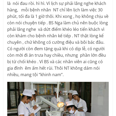
là nói đau rồi. hì hì. Vì lịch sự phải lắng nghe khách
hàng, mỗi bệnh nhân NT chỉ lên lịch làm việc 30
phút, tối đa là 1 giờ thôi. Khi xong , họ không chịu về
còn nói chuyện tiếp . BS Nga làm chủ nên buộc lòng
phải lắng nghe và dứt điểm khéo léo tiển khách vì
còn khám cho bệnh nhân kế tiếp . NT thật lòng kể
chuyên , chứ không có cường điệu và bôi bác đâu.
Có người còn đem tặng quà khi có dịp lễ, có người
còn mời đi ăn trưa hay chiều, nhưng phần lớn đều
bị từ chối khéo . Vì BS và các nhân viên ai cũng có
gia đình êm ấm hết rùi. Thôi NT không dám nói
nhiều, mang tội “khinh nam”.