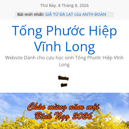
Thứ Bảy, 8 Tháng 8, 2026
Bài mới nhất:
GIÃ TỪ ĐÀ LẠT của ANTH ĐOÀN
SÀI GÒN – HÒN NGỌC VIỄN ĐÔNG
Tống Phước Hiệp
KHÔNG ĐỀ 20 CỦA THÁI LÃO
KHÔNG ĐỀ 19 CỦA THÁI LÃO
CHÙM THƠ CỦA BÍCH HÀ
Vĩnh Long
Website Dành cho cựu học sinh Tống Phước Hiệp Vĩnh
Long