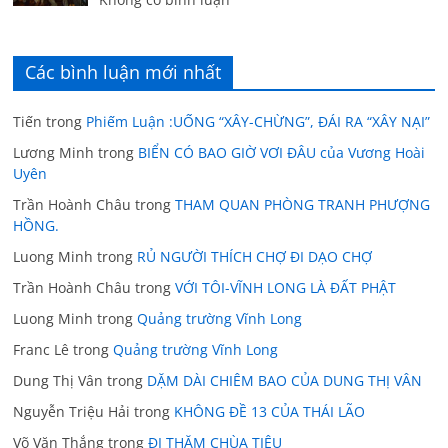
Các bình luận mới nhất
Tiến
trong
Phiếm Luận :UỐNG “XÂY-CHỪNG”, ĐÁI RA “XÂY NẠI”
Lương Minh
trong
BIỂN CÓ BAO GIỜ VƠI ĐÂU của Vương Hoài
Uyên
Trần Hoành Châu
trong
THAM QUAN PHÒNG TRANH PHƯỢNG
HỒNG.
Luong Minh
trong
RỦ NGƯỜI THÍCH CHỢ ĐI DẠO CHỢ
Trần Hoành Châu
trong
VỚI TÔI-VĨNH LONG LÀ ĐẤT PHẬT
Luong Minh
trong
Quảng trường Vĩnh Long
Franc Lê
trong
Quảng trường Vĩnh Long
Dung Thị Vân
trong
DẶM DÀI CHIÊM BAO CỦA DUNG THỊ VÂN
Nguyễn Triệu Hải
trong
KHÔNG ĐỀ 13 CỦA THÁI LÃO
Võ Văn Thắng
trong
ĐI THĂM CHÙA TIÊU