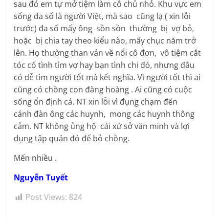
sau đó em tự mở tiệm làm cô chủ nhỏ. Khu vực em
sống đa số là người Việt, mà sao cũng lạ ( xin lỗi
trước) đa số mấy ông sồn sồn thường bị vợ bỏ,
hoặc bị chia tay theo kiểu nào, mấy chục năm trở
lên. Họ thường than vản về nổi cô đơn, vô tiệm cắt
tóc cố tình tìm vợ hay bạn tình chi đó, nhưng đâu
có dễ tìm người tốt mà kết nghĩa. Vì người tốt thì ai
cũng có chồng con đàng hoàng . Ai cũng có cuộc
sống ổn định cả. NT xin lỗi vì đụng chạm đến
cánh đàn ông các huynh, mong các huynh thông
cảm. NT không ủng hộ cái xứ sở văn minh và lợi
dụng tập quán đó để bỏ chồng.
Mến nhiều .
Nguyễn Tuyết
Post Views:
824