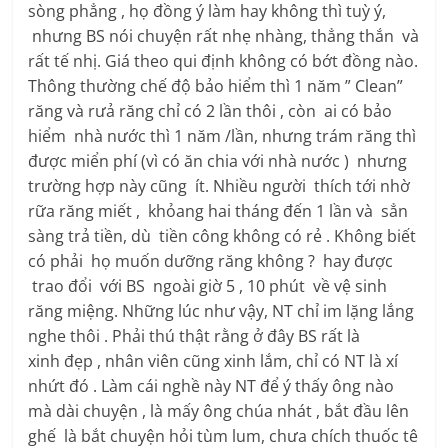
sòng phẳng , họ đồng ý làm hay không thì tuỳ ý,
nhưng BS nói chuyện rất nhẹ nhàng, thẳng thắn và
rất tế nhị. Giá theo qui định không có bớt đồng nào.
Thông thường chế độ bảo hiểm thì 1 năm ” Clean”
răng và rưả răng chỉ có 2 lần thôi , còn ai có bảo
hiểm nhà nước thì 1 năm /lần, nhưng trám răng thì
được miển phí (vì có ăn chia với nhà nước ) nhưng
trường hợp này cũng ít. Nhiều người thích tới nhờ
rữa răng miết , khỏang hai tháng đến 1 lần và sẳn
sàng trả tiền, dù tiền công không có rẻ . Không biết
có phải họ muốn dưỡng răng không ? hay được
trao đổi với BS ngoài giờ 5 , 10 phút về vệ sinh
răng miệng. Những lúc như vậy, NT chỉ im lặng lắng
nghe thôi . Phải thú thật rằng ở đây BS rất là
xinh đẹp , nhân viên cũng xinh lắm, chỉ có NT là xí
nhứt đó . Làm cái nghề này NT để ý thấy ông nào
mà dài chuyện , là mấy ông chúa nhát , bắt đầu lên
ghế là bắt chuyện hỏi tùm lum, chưa chích thuốc tê