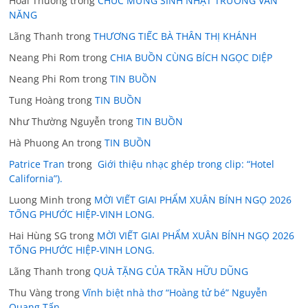
Hoai Thuong
trong
CHÚC MỪNG SINH NHẬT TRƯƠNG VĂN
NĂNG
Lãng Thanh
trong
THƯƠNG TIẾC BÀ THÂN THỊ KHÁNH
Neang Phi Rom
trong
CHIA BUỒN CÙNG BÍCH NGỌC DIỆP
Neang Phi Rom
trong
TIN BUỒN
Tung Hoàng
trong
TIN BUỒN
Như Thường Nguyễn
trong
TIN BUỒN
Hà Phuong An
trong
TIN BUỒN
Patrice Tran
trong
Giới thiệu nhạc ghép trong clip: “Hotel
California”).
Luong Minh
trong
MỜI VIẾT GIAI PHẨM XUÂN BÍNH NGỌ 2026
TỐNG PHƯỚC HIỆP-VINH LONG.
Hai Hùng SG
trong
MỜI VIẾT GIAI PHẨM XUÂN BÍNH NGỌ 2026
TỐNG PHƯỚC HIỆP-VINH LONG.
Lãng Thanh
trong
QUÀ TẶNG CỦA TRẦN HỮU DŨNG
Thu Vàng
trong
Vĩnh biệt nhà thơ “Hoàng tử bé” Nguyễn
Quang Tấn