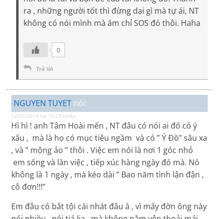
ra , những người tốt thì đừng dại gì mà tự ái, NT
không có nói mình mà ám chỉ SOS đó thôi. Haha
0
Trả lời
NGUYEN TUYET
nói:
12/07/2014 lúc 12:27 chiều
Hì hì ! anh Tâm Hoài mến , NT đâu có nói ai đó có ý
xấu , mà là họ có mục tiêu ngầm và có ” Ý Đồ” sâu xa
, và ” mộng ảo ” thôi . Việc em nói là nơi 1 góc nhỏ
em sống và làn việc , tiếp xúc hàng ngày đó mà. Nó
không là 1 ngày , mà kéo dài ” Bao năm tình lận đận ,
cô đơn!!!”
Em đâu có bắt tội cái nhát đâu à , vì mấy đờn ông này
nói nhiều , nói tiá lia , mà không nằm yên thoải mái ,