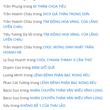
Trần Phụng
trong
ĐI THĂM CHÙA TIÊU
Trần Hoành Châu
trong
DICH GIẢ THÂN TRỌNG SƠN
Trần Hoành Châu
trong
TÍM ĐỘNG HOA VÀNG. CỦA LÃNG
UYỂN CHÂU
Tiêu Tương Dạ Vũ
trong
TÍM ĐỘNG HOA VÀNG. CỦA LÃNG
UYỂN CHÂU
Trần Hoành Châu
trong
CHÚC MỪNG SINH NHẬT TRẦN
HOÀNH HÀ
Ly Duy Huynh
trong
CHOL CHNAM THMAY ở CẦN THƠ
Duyen Cao
trong
ĐÁM GIỖ QUÊ
Luong Minh
trong
LÊNH ĐÊNH PHẬN BẠC RONG RÊU
Phan Cát Tường
trong
LÊNH ĐÊNH PHẬN BẠC RONG RÊU
Bacsi Suu
trong
NHÂN CHUYẾN THĂM VĂN MIẾU VĨNH LONG
Bacsi Suu
trong
NHÂN CHUYẾN THĂM VĂN MIẾU VĨNH LONG
Sửu
trong
KHÔNG ĐỀ 1 CỦA THÁI LÃO