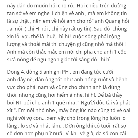
này đắn đo muốn hỏi cho rỏ.. Hồi chiều trên đường
tan sở về em nghe 1 chiện về anh , mà em không tin
là sự thật , nên em về hỏi anh cho rỏ” anh Quang hỏi
: ai nói ( chị H nói , chị này rất uy tín). Sau đó chồng
xin lỗi vợ , thế là huề, hì hì ! cuộc sống phải rộng
lượng và thoải mái thì chuyện gì cũng nhỏ mà thôi !
Anh mà còn thắc mắc em nói chị pha cho anh 1 cốc
sưả nóng để ngủ ngon giấc tới sáng đó . hì hì.
Dong 4, dòng 5 anh ghi PH , em đang tức cười
anh đây nè, đàn ông tốt như anh nóng ruột và bênh
vực cho phái nam và cũng cho chính anh là đúng
thôi, nhưng cũng hơi hiếm à nhe. hì hì. Để bà thầy
bói NT bói cho anh 1 quẻ nha ;” Người độc tài và phát
xít “. Em nói nhỏ nhe , mấy ông lúc nào cũng tỏ vẻ oai
nghi với vợ con… xem vậy chớ trong lòng họ luôn lo
lắng , lo sợ và nhát lắm… Đờn ông khi có tuổi rất sợ
cô đơn hơn phụ nữ nưã , vì khi về già, đa số con cái