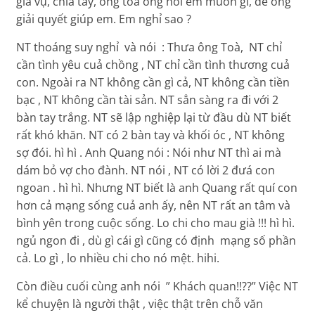
giả vụ, chia tay, ông toà ổng hỏi em muốn gì, để ổng
giải quyết giúp em. Em nghỉ sao ?
NT thoáng suy nghỉ và nói : Thưa ông Toà, NT chỉ
cần tình yêu cuả chồng , NT chỉ cần tình thương cuả
con. Ngoài ra NT không cần gì cả, NT không cần tiền
bạc , NT không cần tài sản. NT sẳn sàng ra đi với 2
bàn tay trắng. NT sẽ lập nghiệp lại từ đầu dù NT biết
rất khó khăn. NT có 2 bàn tay và khối óc , NT không
sợ đói. hì hì . Anh Quang nói : Nói như NT thì ai mà
dám bỏ vợ cho đành. NT nói , NT có lời 2 đưá con
ngoan . hì hì. Nhưng NT biết là anh Quang rất quí con
hơn cả mạng sống cuả anh ấy, nên NT rất an tâm và
bình yên trong cuộc sống. Lo chi cho mau già !!! hì hì.
ngủ ngon đi , dù gì cái gì cũng có định mạng số phần
cả. Lo gì , lo nhiều chi cho nó mệt. hihi.
Còn điều cuối cùng anh nói ” Khách quan!!??” Việc NT
kể chuyện là người thật , việc thật trên chỗ văn