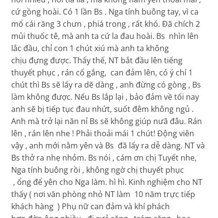
cứ gồng hoài. Có 1 lần Bs . Nga tính buông tay, vì ca
mổ cái răng 3 chưn , phiá trong , rất khó. Đã chích 2
mủi thuốc tê, mà anh ta cứ la đau hoài. Bs nhìn lên
lắc đầu, chỉ con 1 chút xiú mà anh ta không
chịu đựng được. Thấy thế, NT bắt đầu lên tiếng
thuyết phục , rán cố gắng, can đảm lên, có ý chí 1
chút thì Bs sẽ lấy ra dẽ dàng , anh đừng có gòng , Bs
làm không được. Nếu Bs lắp lại , bảo đảm về tối nay
anh sẽ bị tiếp tục đau nhứt, suốt đêm không ngủ .
Anh mà trở lại năn nỉ Bs sẽ không giúp nưã đâu. Rán
lên , rán lên nhe ! Phải thoải mái 1 chút! Động viên
vậy , anh mới nằm yên và Bs đã lấy ra dễ dàng. NT và
Bs thở ra nhẹ nhỏm. Bs nói , cám ơn chị Tuyết nhe,
Nga tính buông rồi , không ngờ chị thuyết phục
, ổng để yên cho Nga làm. hì hì. Kinh nghiệm cho NT
thấy ( nơi văn phòng nhỏ NT làm 10 năm trực tiếp
khách hàng ) Phụ nữ can đảm và khí phách