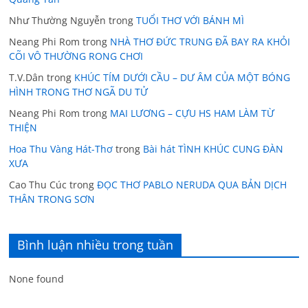
Như Thường Nguyễn
trong
TUỔI THƠ VỚI BÁNH MÌ
Neang Phi Rom
trong
NHÀ THƠ ĐỨC TRUNG ĐÃ BAY RA KHỎI
CÕI VÔ THƯỜNG RONG CHƠI
T.V.Dân
trong
KHÚC TÍM DƯỚI CẦU – DƯ ÂM CỦA MỘT BÓNG
HÌNH TRONG THƠ NGÃ DU TỬ
Neang Phi Rom
trong
MAI LƯƠNG – CỰU HS HAM LÀM TỪ
THIỆN
Hoa Thu Vàng Hát-Thơ
trong
Bài hát TÌNH KHÚC CUNG ĐÀN
XƯA
Cao Thu Cúc
trong
ĐỌC THƠ PABLO NERUDA QUA BẢN DỊCH
THÂN TRONG SƠN
Bình luận nhiều trong tuần
None found