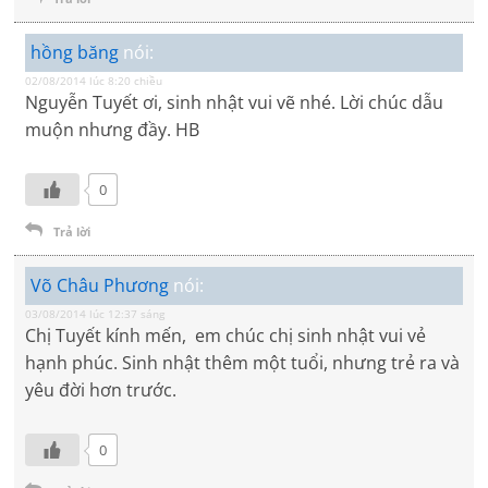
hồng băng
nói:
02/08/2014 lúc 8:20 chiều
Nguyễn Tuyết ơi, sinh nhật vui vẽ nhé. Lời chúc dẫu
muộn nhưng đầy. HB
0
Trả lời
Võ Châu Phương
nói:
03/08/2014 lúc 12:37 sáng
Chị Tuyết kính mến, em chúc chị sinh nhật vui vẻ
hạnh phúc. Sinh nhật thêm một tuổi, nhưng trẻ ra và
yêu đời hơn trước.
0