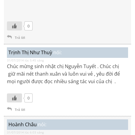
0
Trả lời
Trịnh Thị Như Thuỳ
nói:
31/07/2014 lúc 5:45 sáng
Chúc mừng sinh nhật chị Nguyễn Tuyết . Chúc chị
giữ mãi nét thanh xuân và luôn vui vẻ , yêu đời để
mọi người được đọc nhiều sáng tác vui của chị .
0
Trả lời
Hoành Châu
nói:
31/07/2014 lúc 6:03 sáng