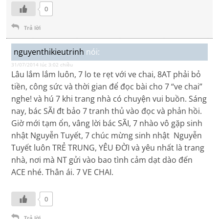
0
Trả lời
nguyenthikieutrinh
nói:
31/07/2014 lúc 3:02 chiều
Lâu lắm lắm luôn, 7 lo te rẹt với ve chai, 8AT phải bỏ
tiền, công sức và thời gian để đọc bài cho 7 “ve chai”
nghe! và hú 7 khi trang nhà có chuyện vui buồn. Sáng
nay, bác SÃI đt bảo 7 tranh thủ vào đọc và phản hồi.
Giờ mới tạm ổn, vâng lời bác SÃI, 7 nhào vô gặp sinh
nhật Nguyễn Tuyết, 7 chúc mừng sinh nhật Nguyễn
Tuyết luôn TRẺ TRUNG, YÊU ĐỜI và yêu nhất là trang
nhà, nơi mà NT gửi vào bao tình cảm dạt dào đến
ACE nhé. Thân ái. 7 VE CHAI.
0
Trả lời