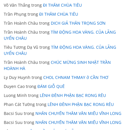
Võ Văn Thắng
trong
ĐI THĂM CHÙA TIÊU
Trần Phụng
trong
ĐI THĂM CHÙA TIÊU
Trần Hoành Châu
trong
DICH GIẢ THÂN TRỌNG SƠN
Trần Hoành Châu
trong
TÍM ĐỘNG HOA VÀNG. CỦA LÃNG
UYỂN CHÂU
Tiêu Tương Dạ Vũ
trong
TÍM ĐỘNG HOA VÀNG. CỦA LÃNG
UYỂN CHÂU
Trần Hoành Châu
trong
CHÚC MỪNG SINH NHẬT TRẦN
HOÀNH HÀ
Ly Duy Huynh
trong
CHOL CHNAM THMAY ở CẦN THƠ
Duyen Cao
trong
ĐÁM GIỖ QUÊ
Luong Minh
trong
LÊNH ĐÊNH PHẬN BẠC RONG RÊU
Phan Cát Tường
trong
LÊNH ĐÊNH PHẬN BẠC RONG RÊU
Bacsi Suu
trong
NHÂN CHUYẾN THĂM VĂN MIẾU VĨNH LONG
Bacsi Suu
trong
NHÂN CHUYẾN THĂM VĂN MIẾU VĨNH LONG