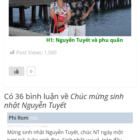
H1: Nguyễn Tuyết và phu quân
Post Views:
1.500
0
Có 36 bình luận về
Chúc mừng sinh
nhật Nguyễn Tuyết
Phi Rom
nói:
30/07/2014 lúc 11:15 chiều
Mừng sinh nhật Nguyễn Tuyết, chúc NT ngày một
tươi trẻ, luôn xinh đẹp. Sinh nhật vui vẻ, tràn đầy