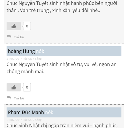
Chúc Nguyễn Tuyêt sinh nhật hạnh phúc bên người
thân . Vẫn trẻ trung , xinh xắn yêu đời nhé,.
0
Trả lời
hoàng Hưng
nói:
31/07/2014 lúc 6:37 sáng
Chúc Nguyễn Tuyết sinh nhật vô tư, vui vẻ, ngon ăn
chóng mảnh mai.
0
Trả lời
Phạm Đức Mạnh
nói:
31/07/2014 lúc 6:39 sáng
Chúc Sinh Nhật chị ngập tràn niềm vui – hạnh phúc,