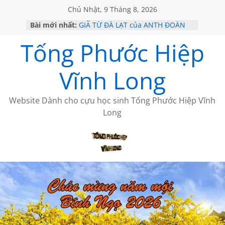
Chủ Nhật, 9 Tháng 8, 2026
Bài mới nhất:
GIÃ TỪ ĐÀ LẠT của ANTH ĐOÀN
SÀI GÒN – HÒN NGỌC VIỄN ĐÔNG
Tống Phước Hiệp
KHÔNG ĐỀ 20 CỦA THÁI LÃO
KHÔNG ĐỀ 19 CỦA THÁI LÃO
CHÙM THƠ CỦA BÍCH HÀ
Vĩnh Long
Website Dành cho cựu học sinh Tống Phước Hiệp Vĩnh
Long