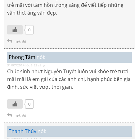
trẻ mãi với tâm hồn trong sáng để viết tiếp những
vần thơ, áng văn đẹp.
0
Trả lời
Phong Tâm
nói:
31/07/2014 lúc 6:52 sáng
Chúc sinh nhựt Nguyễn Tuyết luôn vui khỏe trẻ tươi
mãi mãi là em gái của các anh chị, hạnh phúc bên gia
đình, sức viết vượt thời gian.
0
Trả lời
Thanh Thủy
nói: