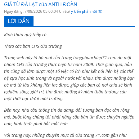
GIÃ TỪ ĐÀ LẠT của ANTH ĐOÀN
Ngày đăng: 7/08/2026 05:00:04 Chiều/
ý kiến phản hồi (0)
LỜI DẪN
Kính thưa quý thầy cô
Thưa các bạn CHS của trường
Trang web này là bộ mới của trang tongphuochiep71.com do một
nhóm CHS của trường thực hiện từ năm 2009. Thời gian qua, bản
tin cũng đã làm được một số việc có ích như kết nối liên hệ các thế
hệ cựu học sinh trong và ngoài nước với nhau, tìm được những bạn
bè mà từ lâu không liên lạc được, giúp các bạn có nơi chia sẻ kinh
nghiệm sống, giải trí, tìm được những kỷ niệm thân thương của
một thời học dưới mái trường.
Đến nay, nhu cầu thông tin đa dạng, đối tượng bạn đọc cần rộng
mở, buộc lòng chúng tôi phải nâng cấp bản tin được chuyên nghiệp
hơn, hình thức phải bắt mắt hơn.
Với trang này, những chuyên mục cũ của trang 71.com gần như