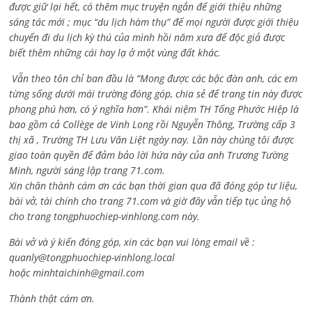
được giữ lại hết, có thêm mục truyện ngắn để giới thiệu những
sáng tác mới ; mục “du lịch hàm thụ” để mọi người được giới thiệu
chuyến đi du lịch kỳ thú của mình hồi năm xưa để độc giả được
biết thêm những cái hay lạ ở một vùng đất khác.
Vẫn theo tôn chỉ ban đầu là “Mong được các bậc đàn anh, các em
từng sống dưới mái trường đóng góp, chia sẻ để trang tin này được
phong phú hơn, có ý nghĩa hơn”. Khái niệm TH Tống Phước Hiệp là
bao gồm cả
Collège de Vinh Long rồi Nguyễn Thông,
Trường cấp 3
thị xã , Trường TH Lưu Văn Liệt ngày nay. Lần này chúng tôi được
giao toàn quyền để đảm bảo lời hứa này của anh Trương Tường
Minh, người sáng lập trang 71.com.
Xin chân thành cám ơn các bạn thời gian qua đã đóng góp tư liệu,
bài vở, tài chính cho trang 71.com và giờ đây vẫn tiếp tục ủng hộ
cho trang tongphuochiep-vinhlong.com này.
Bài vở và ý kiến đóng góp, xin các bạn vui lòng email về :
quanly@tongphuochiep-vinhlong.local
hoặc
minhtaichinh@gmail.com
Thành thật cám ơn.