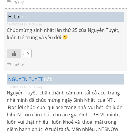
Trả lời
H. Lợi
nói:
01/08/2014 lúc 9:00 sáng
Chúc mừng sinh nhật lần thứ 25 của Nguyễn Tuyết,
luôn trẻ trung và yêu đời
0
Trả lời
NGUYEN TUYET
nói:
02/08/2014 lúc 5:53 sáng
Nguyễn Tuyết chân thành cám ơn tất cả ace trang
nhà mình đã chúc mừng ngày Sinh Nhật cuả NT .
Đọc lời chúc cuả quí ace trang nhà vui hết lớn luôn.
hihi. NT xin cầu chúc cho ace gia đình TPH-VL mình ,
luôn vui thật nhiều , luôn khoẻ và thoải mái trong
niềm hạnh phúc ở tuổi tà tà. Mến nhiều . NTSNOW.