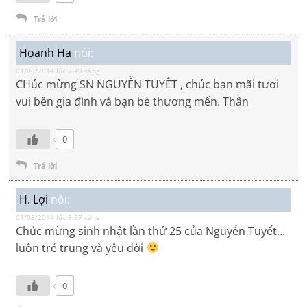
Trả lời
Hoanh Ha
nói:
01/08/2014 lúc 7:49 sáng
CHúc mừng SN NGUYỄN TUYÊT , chúc bạn mãi tươi
vui bên gia đình và bạn bè thương mến. Thân
0
Trả lời
H. Lợi
nói:
01/08/2014 lúc 8:57 sáng
Chúc mừng sinh nhật lần thứ 25 của Nguyễn Tuyết…
luôn trẻ trung và yêu đời
0