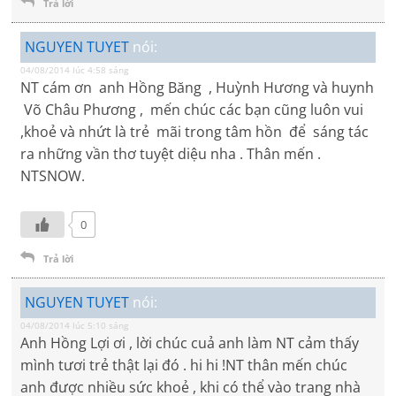
Trả lời
NGUYEN TUYET
nói:
04/08/2014 lúc 4:58 sáng
NT cám ơn anh Hồng Băng , Huỳnh Hương và huynh
Võ Châu Phương , mến chúc các bạn cũng luôn vui
,khoẻ và nhứt là trẻ mãi trong tâm hồn để sáng tác
ra những vần thơ tuyệt diệu nha . Thân mến .
NTSNOW.
0
Trả lời
NGUYEN TUYET
nói:
04/08/2014 lúc 5:10 sáng
Anh Hồng Lợi ơi , lời chúc cuả anh làm NT cảm thấy
mình tươi trẻ thật lại đó . hi hi !NT thân mến chúc
anh được nhiều sức khoẻ , khi có thể vào trang nhà