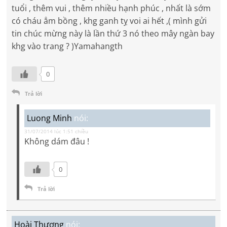
tuổi , thêm vui , thêm nhiều hạnh phúc , nhất là sớm
có cháu ẳm bồng , khg ganh tỵ voi ai hết ,( mình gửi
tin chúc mừng này là lần thứ 3 nó theo mây ngàn bay
khg vào trang ? )Yamahangth
0
Trả lời
Luong Minh
nói:
31/07/2014 lúc 1:51 chiều
Không dám đâu !
0
Trả lời
Hoài Thương
nói: