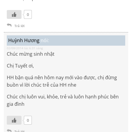
0
Trả lời
Huỳnh Hương
nói:
02/08/2014 lúc 6:31 sáng
Chúc mừng sinh nhật
Chị Tuyết ơi,
HH bận quá nên hôm nay mới vào được, chị đừng
buồn vì lời chúc trễ của HH nhe
Chúc chị luôn vui, khỏe, trẻ và luôn hạnh phúc bên
gia đình
0
Trả lời