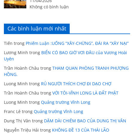
11/04/2026
Không có bình luận
Các bình luận mới nhất
Tiến
trong
Phiếm Luận :UỐNG “XÂY-CHỪNG”, ĐÁI RA “XÂY NẠI”
Lương Minh
trong
BIỂN CÓ BAO GIỜ VƠI ĐÂU của Vương Hoài
Uyên
Trần Hoành Châu
trong
THAM QUAN PHÒNG TRANH PHƯỢNG
HỒNG.
Luong Minh
trong
RỦ NGƯỜI THÍCH CHỢ ĐI DẠO CHỢ
Trần Hoành Châu
trong
VỚI TÔI-VĨNH LONG LÀ ĐẤT PHẬT
Luong Minh
trong
Quảng trường Vĩnh Long
Franc Lê
trong
Quảng trường Vĩnh Long
Dung Thị Vân
trong
DẶM DÀI CHIÊM BAO CỦA DUNG THỊ VÂN
Nguyễn Triệu Hải
trong
KHÔNG ĐỀ 13 CỦA THÁI LÃO