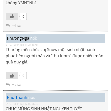
không YMHTNh?
0
Trả lời
PhươngNga
nói:
31/07/2014 lúc 11:24 sáng
Thương mến chúc chị Snow một sinh nhật hạnh
phúc bên người thân và “thu lượm” được nhiều món
quà quý giá.
0
Trả lời
Phú Thạnh
nói:
31/07/2014 lúc 12:03 chiều
CHÚC MỪNG SINH NHẬT NGUYỄN TUYẾT