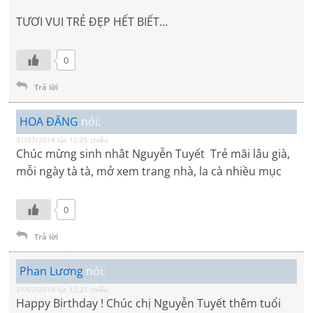
TƯƠI VUI TRẺ ĐẸP HẾT BIẾT…
0
Trả lời
HOA ĐĂNG
nói:
31/07/2014 lúc 12:05 chiều
Chúc mừng sinh nhât Nguyễn Tuyết Trẻ mãi lâu già,
mỗi ngày tà tà, mở xem trang nhà, la cà nhiều mục
0
Trả lời
Phan Lương
nói:
31/07/2014 lúc 12:21 chiều
Happy Birthday ! Chúc chị Nguyễn Tuyết thêm tuổi