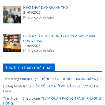
NHỚ THẦY ĐÀO KHÁNH THỌ
21/04/2026
Không có bình luận
BUỔI KÝ TÊN THÂN TÌNH CỦA NHÀ VĂN PHẠM
CÔNG LUẬN
11/04/2026
Không có bình luận
Các bình luận mới nhất
Tiến
trong
Phiếm Luận :UỐNG “XÂY-CHỪNG”, ĐÁI RA “XÂY NẠI”
Lương Minh
trong
BIỂN CÓ BAO GIỜ VƠI ĐÂU của Vương Hoài
Uyên
Trần Hoành Châu
trong
THAM QUAN PHÒNG TRANH PHƯỢNG
HỒNG.