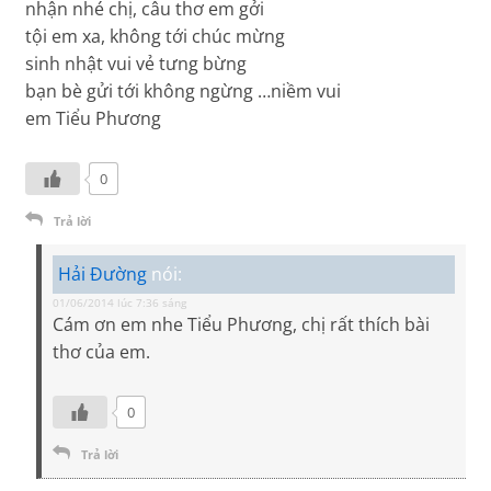
nhận nhé chị, câu thơ em gởi
tội em xa, không tới chúc mừng
sinh nhật vui vẻ tưng bừng
bạn bè gửi tới không ngừng …niềm vui
em Tiểu Phương
0
Trả lời
Hải Đường
nói:
01/06/2014 lúc 7:36 sáng
Cám ơn em nhe Tiểu Phương, chị rất thích bài
thơ của em.
0
Trả lời