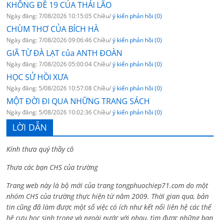
KHÔNG ĐỀ 19 CỦA THÁI LÃO
Ngày đăng: 7/08/2026 10:15:05 Chiều/
ý kiến phản hồi (0)
CHÙM THƠ CỦA BÍCH HÀ
Ngày đăng: 7/08/2026 09:06:46 Chiều/
ý kiến phản hồi (0)
GIÃ TỪ ĐÀ LẠT của ANTH ĐOÀN
Ngày đăng: 7/08/2026 05:00:04 Chiều/
ý kiến phản hồi (0)
HỌC SỬ HỒI XƯA
Ngày đăng: 5/08/2026 10:57:08 Chiều/
ý kiến phản hồi (0)
MỘT ĐỜI ĐI QUA NHỮNG TRANG SÁCH
Ngày đăng: 5/08/2026 10:02:36 Chiều/
ý kiến phản hồi (0)
LỜI DẪN
Kính thưa quý thầy cô
Thưa các bạn CHS của trường
Trang web này là bộ mới của trang tongphuochiep71.com do một
nhóm CHS của trường thực hiện từ năm 2009. Thời gian qua, bản
tin cũng đã làm được một số việc có ích như kết nối liên hệ các thế
hệ cựu học sinh trong và ngoài nước với nhau, tìm được những bạn