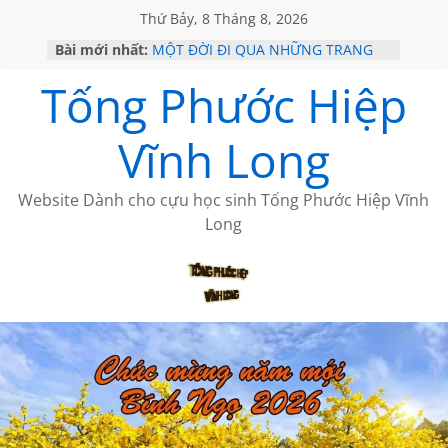
Thứ Bảy, 8 Tháng 8, 2026
Bài mới nhất:
MỘT ĐỜI ĐI QUA NHỮNG TRANG
SÁCH
Tống Phước Hiệp
KHÔNG ĐỀ 19 CỦA THÁI LÃO
CHÙM THƠ CỦA BÍCH HÀ
GIÃ TỪ ĐÀ LẠT của ANTH ĐOÀN
Vĩnh Long
HỌC SỬ HỒI XƯA
Website Dành cho cựu học sinh Tống Phước Hiệp Vĩnh
Long