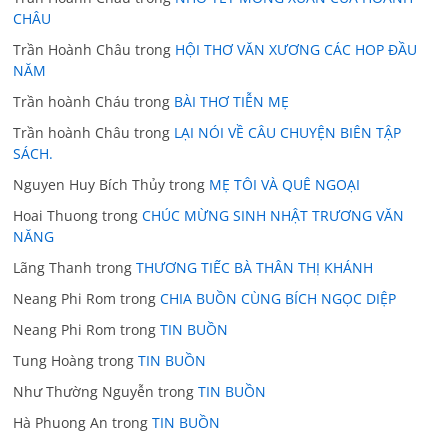
CHÂU
Trần Hoành Châu
trong
HỘI THƠ VĂN XƯƠNG CÁC HOP ĐẦU
NĂM
Trần hoành Cháu
trong
BÀI THƠ TIỄN MẸ
Trần hoành Châu
trong
LẠI NÓI VỀ CÂU CHUYỆN BIÊN TẬP
SÁCH.
Nguyen Huy Bích Thủy
trong
MẸ TÔI VÀ QUÊ NGOẠI
Hoai Thuong
trong
CHÚC MỪNG SINH NHẬT TRƯƠNG VĂN
NĂNG
Lãng Thanh
trong
THƯƠNG TIẾC BÀ THÂN THỊ KHÁNH
Neang Phi Rom
trong
CHIA BUỒN CÙNG BÍCH NGỌC DIỆP
Neang Phi Rom
trong
TIN BUỒN
Tung Hoàng
trong
TIN BUỒN
Như Thường Nguyễn
trong
TIN BUỒN
Hà Phuong An
trong
TIN BUỒN