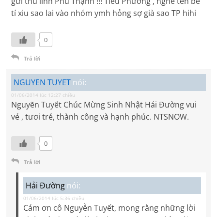
gửi thủ lĩnh Phú Thạnh !!! Tiểu Phương , nghe tên bé
tí xiu sao lai vào nhóm ymh hỏng sợ già sao TP hihi
0
Trả lời
NGUYEN TUYET
nói:
01/06/2014 lúc 12:27 chiều
Nguyẽn Tuyết Chúc Mừng Sinh Nhật Hải Đường vui
vẻ , tươi trẻ, thành công và hạnh phúc. NTSNOW.
0
Trả lời
Hải Đường
nói:
01/06/2014 lúc 5:36 chiều
Cám ơn cô Nguyễn Tuyết, mong rằng những lời