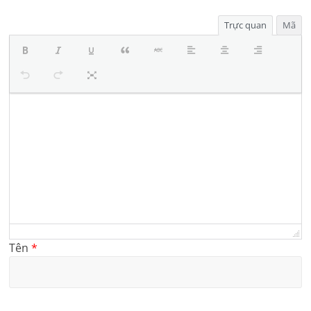
Trực quan
Mã
Tên
*