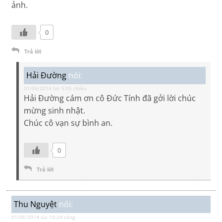
ảnh.
0
Trả lời
Hải Đường
nói:
01/06/2014 lúc 5:05 chiều
Hải Đường cám ơn cô Đức Tính đã gởi lời chúc
mừng sinh nhật.
Chúc cô vạn sự bình an.
0
Trả lời
Thu Nguyệt
nói:
01/06/2014 lúc 10:24 sáng