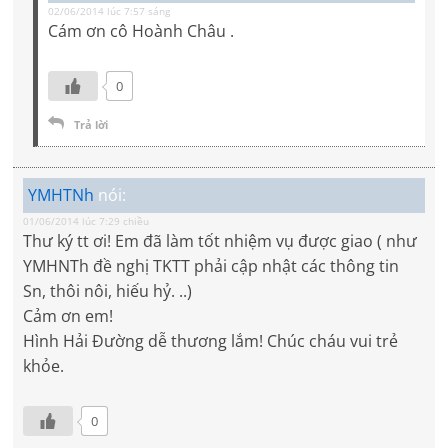
02/06/2014 lúc 7:57 sáng
Cám ơn cô Hoành Châu .
0
Trả lời
YMHTNh
nói:
01/06/2014 lúc 7:29 chiều
Thư ký tt ơi! Em đã làm tốt nhiệm vụ được giao ( như
YMHNTh đề nghị TKTT phải cập nhật các thông tin
Sn, thôi nôi, hiếu hỷ. ..)
Cảm ơn em!
Hình Hải Đường dễ thương lắm! Chúc cháu vui trẻ
khỏe.
0