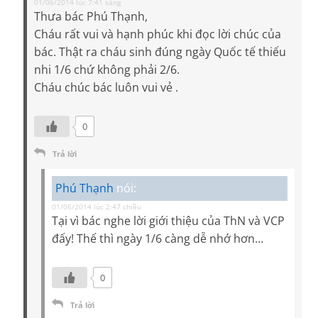
01/06/2014 lúc 7:41 sáng
Thưa bác Phú Thạnh,
Cháu rất vui và hạnh phúc khi đọc lời chúc của
bác. Thật ra cháu sinh đúng ngày Quốc tế thiếu
nhi 1/6 chứ không phải 2/6.
Cháu chúc bác luôn vui vẻ .
0
Trả lời
Phú Thạnh
nói:
01/06/2014 lúc 2:47 chiều
Tại vì bác nghe lời giới thiệu của ThN và VCP
đấy! Thế thì ngày 1/6 càng dễ nhớ hơn…
0
Trả lời