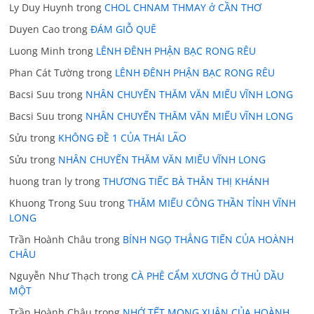
Ly Duy Huynh
trong
CHOL CHNAM THMAY ở CẦN THƠ
Duyen Cao
trong
ĐÁM GIỖ QUÊ
Luong Minh
trong
LÊNH ĐÊNH PHẬN BẠC RONG RÊU
Phan Cát Tường
trong
LÊNH ĐÊNH PHẬN BẠC RONG RÊU
Bacsi Suu
trong
NHÂN CHUYẾN THĂM VĂN MIẾU VĨNH LONG
Bacsi Suu
trong
NHÂN CHUYẾN THĂM VĂN MIẾU VĨNH LONG
Sửu
trong
KHÔNG ĐỀ 1 CỦA THÁI LÃO
Sửu
trong
NHÂN CHUYẾN THĂM VĂN MIẾU VĨNH LONG
huong tran ly
trong
THƯƠNG TIẾC BÀ THÂN THỊ KHÁNH
Khuong Trong Suu
trong
THĂM MIẾU CÔNG THẦN TỈNH VĨNH
LONG
Trần Hoành Châu
trong
BÍNH NGỌ THẲNG TIẾN CỦA HOÀNH
CHÂU
Nguyễn Như Thạch
trong
CÀ PHÊ CẨM XƯƠNG Ở THỦ DẦU
MỘT
Trần Hoành Châu
trong
NHỚ TẾT MONG XUÂN CỦA HOÀNH