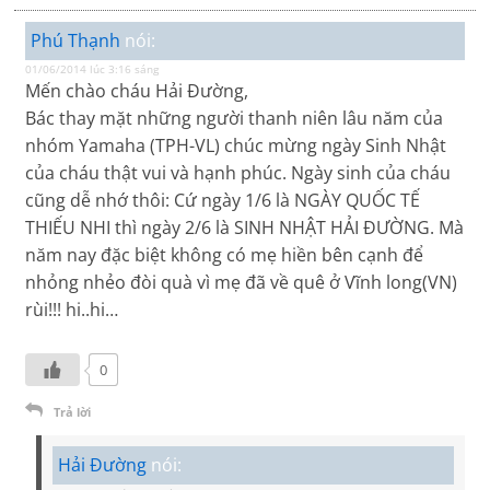
Phú Thạnh
nói:
01/06/2014 lúc 3:16 sáng
Mến chào cháu Hải Đường,
Bác thay mặt những người thanh niên lâu năm của
nhóm Yamaha (TPH-VL) chúc mừng ngày Sinh Nhật
của cháu thật vui và hạnh phúc. Ngày sinh của cháu
cũng dễ nhớ thôi: Cứ ngày 1/6 là NGÀY QUỐC TẾ
THIẾU NHI thì ngày 2/6 là SINH NHẬT HẢI ĐƯỜNG. Mà
năm nay đặc biệt không có mẹ hiền bên cạnh để
nhỏng nhẻo đòi quà vì mẹ đã về quê ở Vĩnh long(VN)
rùi!!! hi..hi…
0
Trả lời
Hải Đường
nói: