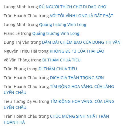
Luong Minh
trong
RỦ NGƯỜI THÍCH CHỢ ĐI DẠO CHỢ
Trần Hoành Châu
trong
VỚI TÔI-VĨNH LONG LÀ ĐẤT PHẬT
Luong Minh
trong
Quảng trường Vĩnh Long
Franc Lê
trong
Quảng trường Vĩnh Long
Dung Thị Vân
trong
DẶM DÀI CHIÊM BAO CỦA DUNG THỊ VÂN
Nguyễn Triệu Hải
trong
KHÔNG ĐỀ 13 CỦA THÁI LÃO
Võ Văn Thắng
trong
ĐI THĂM CHÙA TIÊU
Trần Phụng
trong
ĐI THĂM CHÙA TIÊU
Trần Hoành Châu
trong
DICH GIẢ THÂN TRỌNG SƠN
Trần Hoành Châu
trong
TÍM ĐỘNG HOA VÀNG. CỦA LÃNG
UYỂN CHÂU
Tiêu Tương Dạ Vũ
trong
TÍM ĐỘNG HOA VÀNG. CỦA LÃNG
UYỂN CHÂU
Trần Hoành Châu
trong
CHÚC MỪNG SINH NHẬT TRẦN
HOÀNH HÀ