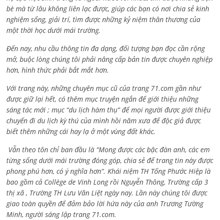
bè mà từ lâu không liên lạc được, giúp các bạn có nơi chia sẻ kinh
nghiệm sống, giải trí, tìm được những kỷ niệm thân thương của
một thời học dưới mái trường.
Đến nay, nhu cầu thông tin đa dạng, đối tượng bạn đọc cần rộng
mở, buộc lòng chúng tôi phải nâng cấp bản tin được chuyên nghiệp
hơn, hình thức phải bắt mắt hơn.
Với trang này, những chuyên mục cũ của trang 71.com gần như
được giữ lại hết, có thêm mục truyện ngắn để giới thiệu những
sáng tác mới ; mục “du lịch hàm thụ” để mọi người được giới thiệu
chuyến đi du lịch kỳ thú của mình hồi năm xưa để độc giả được
biết thêm những cái hay lạ ở một vùng đất khác.
Vẫn theo tôn chỉ ban đầu là “Mong được các bậc đàn anh, các em
từng sống dưới mái trường đóng góp, chia sẻ để trang tin này được
phong phú hơn, có ý nghĩa hơn”. Khái niệm TH Tống Phước Hiệp là
bao gồm cả
Collège de Vinh Long rồi Nguyễn Thông,
Trường cấp 3
thị xã , Trường TH Lưu Văn Liệt ngày nay. Lần này chúng tôi được
giao toàn quyền để đảm bảo lời hứa này của anh Trương Tường
Minh, người sáng lập trang 71.com.