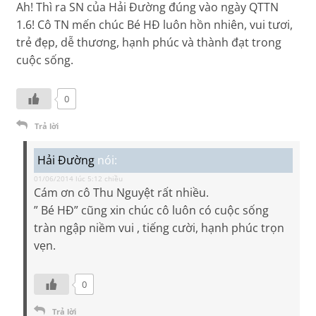
Ah! Thì ra SN của Hải Đường đúng vào ngày QTTN
1.6! Cô TN mến chúc Bé HĐ luôn hồn nhiên, vui tươi,
trẻ đẹp, dễ thương, hạnh phúc và thành đạt trong
cuộc sống.
0
Trả lời
Hải Đường
nói:
01/06/2014 lúc 5:12 chiều
Cám ơn cô Thu Nguyệt rất nhiều.
” Bé HĐ” cũng xin chúc cô luôn có cuộc sống
tràn ngập niềm vui , tiếng cười, hạnh phúc trọn
vẹn.
0
Trả lời