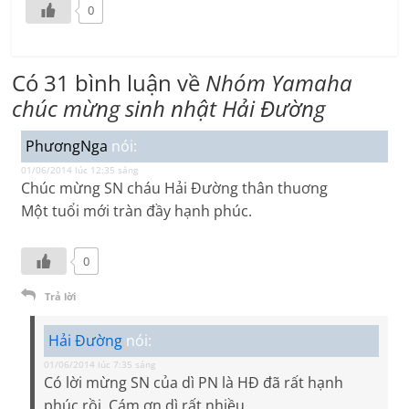
0
Có 31 bình luận về
Nhóm Yamaha
chúc mừng sinh nhật Hải Đường
PhươngNga
nói:
01/06/2014 lúc 12:35 sáng
Chúc mừng SN cháu Hải Đường thân thuơng
Một tuổi mới tràn đầy hạnh phúc.
0
Trả lời
Hải Đường
nói:
01/06/2014 lúc 7:35 sáng
Có lời mừng SN của dì PN là HĐ đã rất hạnh
phúc rồi. Cám ơn dì rất nhiều.