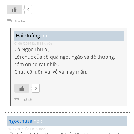
0
Trả lời
Hải Đường
nói:
01/06/2014 lúc 5:33 chiều
Cô Ngọc Thu ơi,
Lời chúc của cô quá ngọt ngào và dễ thương,
cám ơn cô rất nhiều.
Chúc cô luôn vui vẻ và may mắn.
0
Trả lời
ngocthusa
nói:
01/06/2014 lúc 11:18 sáng