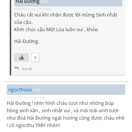
Hải Đường
nói:
01/06/2014 lúc 5:27 chiều
Cháu rất vui khi nhận được lời mừng Sinh nhật
của cậu.
Kính chúc cậu Một Lúa luôn vui , khỏe.
Hải Đường.
0
Trả lời
ngocthusa
nói:
01/06/2014 lúc 11:12 sáng
Hải Đường ! nhìn hình cháu tươi như những búp
hồng xinh xắn , sinh nhật vui , và mãi mãi xinh tươi
như đoá Hải Đường ngát hương cũng được cháu nhé
! cô ngocthu YMH nhóm