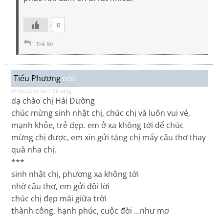
0
Trả lời
Tiểu Phương
nói:
01/06/2014 lúc 1:58 sáng
dạ chào chị Hải Đường
chúc mừng sinh nhật chị, chúc chị và luôn vui vẻ,
mạnh khỏe, trẻ đẹp. em ở xa không tới để chúc
mừng chị được, em xin gửi tặng chị mấy câu thơ thay
quà nha chị.
***
sinh nhật chị, phương xa không tới
nhờ câu thơ, em gửi đôi lời
chúc chị đẹp mãi giữa trời
thành công, hạnh phúc, cuộc đời …như mơ