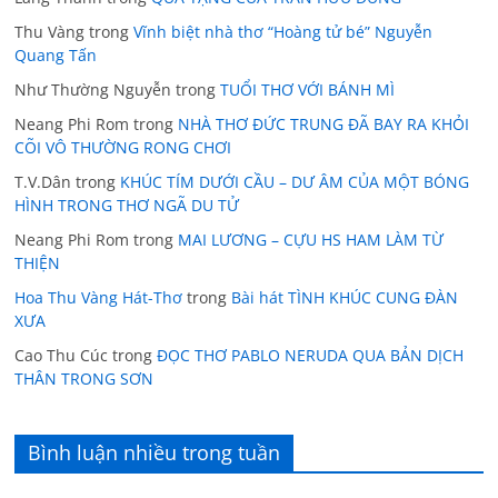
Thu Vàng
trong
Vĩnh biệt nhà thơ “Hoàng tử bé” Nguyễn
Quang Tấn
Như Thường Nguyễn
trong
TUỔI THƠ VỚI BÁNH MÌ
Neang Phi Rom
trong
NHÀ THƠ ĐỨC TRUNG ĐÃ BAY RA KHỎI
CÕI VÔ THƯỜNG RONG CHƠI
T.V.Dân
trong
KHÚC TÍM DƯỚI CẦU – DƯ ÂM CỦA MỘT BÓNG
HÌNH TRONG THƠ NGÃ DU TỬ
Neang Phi Rom
trong
MAI LƯƠNG – CỰU HS HAM LÀM TỪ
THIỆN
Hoa Thu Vàng Hát-Thơ
trong
Bài hát TÌNH KHÚC CUNG ĐÀN
XƯA
Cao Thu Cúc
trong
ĐỌC THƠ PABLO NERUDA QUA BẢN DỊCH
THÂN TRONG SƠN
Bình luận nhiều trong tuần