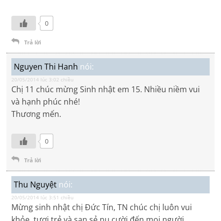
0
Trả lời
Nguyen Thi Hanh
nói:
20/05/2014 lúc 3:02 chiều
Chị 11 chúc mừng Sinh nhật em 15. Nhiều niềm vui
và hạnh phúc nhé!
Thương mến.
0
Trả lời
Thu Nguyệt
nói:
20/05/2014 lúc 3:51 chiều
Mừng sinh nhật chị Đức Tín, TN chúc chị luôn vui
khỏe, tươi trẻ và san sẻ nụ cười đến mọi người.