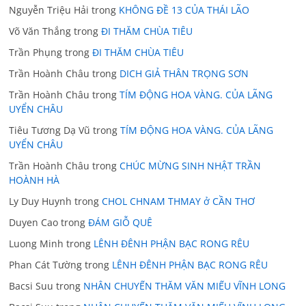
Nguyễn Triệu Hải
trong
KHÔNG ĐỀ 13 CỦA THÁI LÃO
Võ Văn Thắng
trong
ĐI THĂM CHÙA TIÊU
Trần Phụng
trong
ĐI THĂM CHÙA TIÊU
Trần Hoành Châu
trong
DICH GIẢ THÂN TRỌNG SƠN
Trần Hoành Châu
trong
TÍM ĐỘNG HOA VÀNG. CỦA LÃNG
UYỂN CHÂU
Tiêu Tương Dạ Vũ
trong
TÍM ĐỘNG HOA VÀNG. CỦA LÃNG
UYỂN CHÂU
Trần Hoành Châu
trong
CHÚC MỪNG SINH NHẬT TRẦN
HOÀNH HÀ
Ly Duy Huynh
trong
CHOL CHNAM THMAY ở CẦN THƠ
Duyen Cao
trong
ĐÁM GIỖ QUÊ
Luong Minh
trong
LÊNH ĐÊNH PHẬN BẠC RONG RÊU
Phan Cát Tường
trong
LÊNH ĐÊNH PHẬN BẠC RONG RÊU
Bacsi Suu
trong
NHÂN CHUYẾN THĂM VĂN MIẾU VĨNH LONG