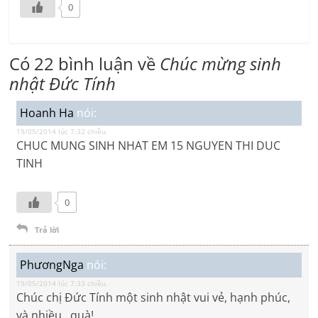
0
Có 22 bình luận về
Chúc mừng sinh
nhật Đức Tính
Hoanh Ha
nói:
19/05/2014 lúc 7:32 chiều
CHUC MUNG SINH NHAT EM 15 NGUYEN THI DUC
TINH
0
Trả lời
PhươngNga
nói:
19/05/2014 lúc 7:33 chiều
Chúc chị Đức Tính một sinh nhật vui vẻ, hạnh phúc,
và nhiều…quà!