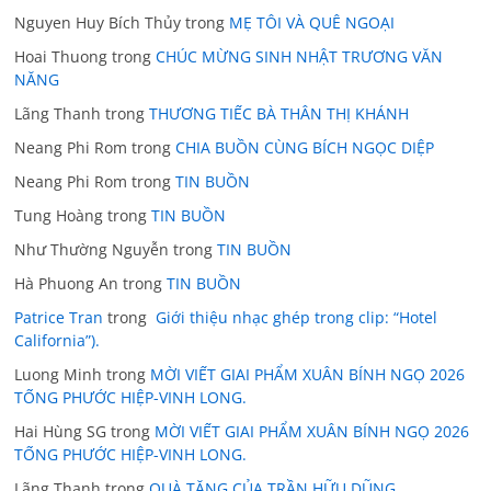
Nguyen Huy Bích Thủy
trong
MẸ TÔI VÀ QUÊ NGOẠI
Hoai Thuong
trong
CHÚC MỪNG SINH NHẬT TRƯƠNG VĂN
NĂNG
Lãng Thanh
trong
THƯƠNG TIẾC BÀ THÂN THỊ KHÁNH
Neang Phi Rom
trong
CHIA BUỒN CÙNG BÍCH NGỌC DIỆP
Neang Phi Rom
trong
TIN BUỒN
Tung Hoàng
trong
TIN BUỒN
Như Thường Nguyễn
trong
TIN BUỒN
Hà Phuong An
trong
TIN BUỒN
Patrice Tran
trong
Giới thiệu nhạc ghép trong clip: “Hotel
California”).
Luong Minh
trong
MỜI VIẾT GIAI PHẨM XUÂN BÍNH NGỌ 2026
TỐNG PHƯỚC HIỆP-VINH LONG.
Hai Hùng SG
trong
MỜI VIẾT GIAI PHẨM XUÂN BÍNH NGỌ 2026
TỐNG PHƯỚC HIỆP-VINH LONG.
Lãng Thanh
trong
QUÀ TẶNG CỦA TRẦN HỮU DŨNG