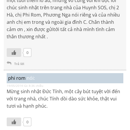
một tuổi thêm lo âu, nhưng vô cùng vui khi đọc lời
chúc sinh nhật trên trang nhà của Huynh SOS, chị 2
Hà, chị Phi Rom, Phương Nga nói riêng và của nhiều
anh chị em trong và ngoài gia đình C. Chân thành
cảm ơn , xin được gửitới tất cả nhà mình tình cảm
thân thương nhất .
0
Trả lời
phi rom
nói:
19/05/2014 lúc 8:36 chiều
Mừng sinh nhật Đức Tính, một cây bút tuyệt vời đến
với trang nhà, chúc Tính dồi dào sức khỏe, thật vui
tươi và hạnh phúc.
0