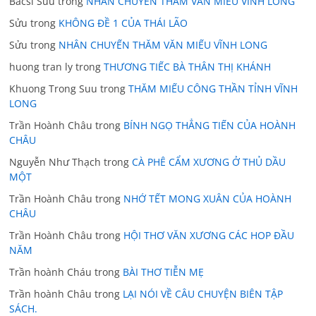
Bacsi Suu
trong
NHÂN CHUYẾN THĂM VĂN MIẾU VĨNH LONG
Sửu
trong
KHÔNG ĐỀ 1 CỦA THÁI LÃO
Sửu
trong
NHÂN CHUYẾN THĂM VĂN MIẾU VĨNH LONG
huong tran ly
trong
THƯƠNG TIẾC BÀ THÂN THỊ KHÁNH
Khuong Trong Suu
trong
THĂM MIẾU CÔNG THẦN TỈNH VĨNH
LONG
Trần Hoành Châu
trong
BÍNH NGỌ THẲNG TIẾN CỦA HOÀNH
CHÂU
Nguyễn Như Thạch
trong
CÀ PHÊ CẨM XƯƠNG Ở THỦ DẦU
MỘT
Trần Hoành Châu
trong
NHỚ TẾT MONG XUÂN CỦA HOÀNH
CHÂU
Trần Hoành Châu
trong
HỘI THƠ VĂN XƯƠNG CÁC HOP ĐẦU
NĂM
Trần hoành Cháu
trong
BÀI THƠ TIỄN MẸ
Trần hoành Châu
trong
LẠI NÓI VỀ CÂU CHUYỆN BIÊN TẬP
SÁCH.