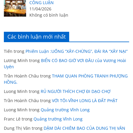
CÔNG LUẬN
11/04/2026
Không có bình luận
Các bình luận mới nhất
Tiến
trong
Phiếm Luận :UỐNG “XÂY-CHỪNG”, ĐÁI RA “XÂY NẠI”
Lương Minh
trong
BIỂN CÓ BAO GIỜ VƠI ĐÂU của Vương Hoài
Uyên
Trần Hoành Châu
trong
THAM QUAN PHÒNG TRANH PHƯỢNG
HỒNG.
Luong Minh
trong
RỦ NGƯỜI THÍCH CHỢ ĐI DẠO CHỢ
Trần Hoành Châu
trong
VỚI TÔI-VĨNH LONG LÀ ĐẤT PHẬT
Luong Minh
trong
Quảng trường Vĩnh Long
Franc Lê
trong
Quảng trường Vĩnh Long
Dung Thị Vân
trong
DẶM DÀI CHIÊM BAO CỦA DUNG THỊ VÂN