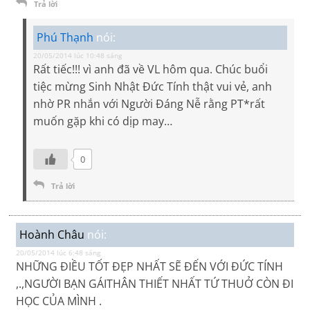
Trả lời
Phú Thạnh
nói:
20/05/2014 lúc 10:48 sáng
Rất tiếc!!! vì anh đã về VL hôm qua. Chúc buổi
tiệc mừng Sinh Nhật Đức Tính thật vui vẻ, anh
nhờ PR nhắn với Người Đáng Nễ rằng PT*rất
muốn gặp khi có dịp may…
0
Trả lời
Hoành Châu
nói:
20/05/2014 lúc 6:48 sáng
NHỮNG ĐIỀU TỐT ĐẸP NHẤT SẼ ĐẾN VỚI ĐỨC TÍNH
,.,NGƯỜI BẠN GÁITHÂN THIẾT NHẤT TỨ THUỞ CÒN ĐI
HỌC CỦA MÌNH .