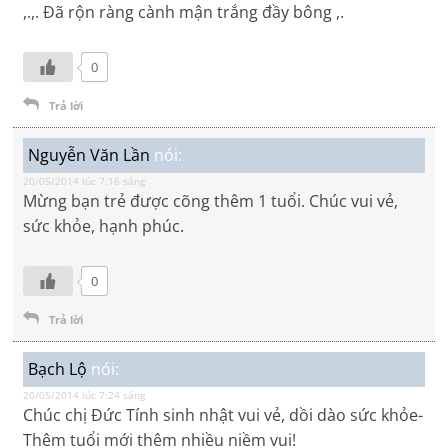
,.,. Đã rộn ràng cành mận trắng đầy bông ,.
0
Trả lời
Nguyễn Văn Lần
nói:
20/05/2014 lúc 7:16 sáng
Mừng bạn trẻ được cõng thêm 1 tuổi. Chúc vui vẻ,
sức khỏe, hạnh phúc.
0
Trả lời
Bạch Lộ
nói:
20/05/2014 lúc 7:24 sáng
Chúc chị Đức Tính sinh nhật vui vẻ, dồi dào sức khỏe-
Thêm tuổi mới thêm nhiều niềm vui!