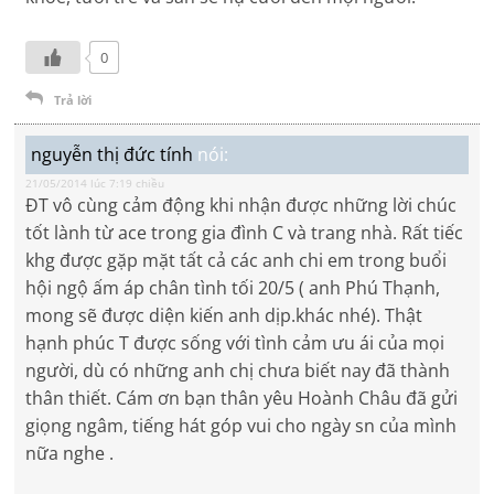
0
Trả lời
nguyễn thị đức tính
nói:
21/05/2014 lúc 7:19 chiều
ĐT vô cùng cảm động khi nhận được những lời chúc
tốt lành từ ace trong gia đình C và trang nhà. Rất tiếc
khg được gặp mặt tất cả các anh chi em trong buổi
hội ngộ ấm áp chân tình tối 20/5 ( anh Phú Thạnh,
mong sẽ được diện kiến anh dịp.khác nhé). Thật
hạnh phúc T được sống với tình cảm ưu ái của mọi
người, dù có những anh chị chưa biết nay đã thành
thân thiết. Cám ơn bạn thân yêu Hoành Châu đã gửi
giọng ngâm, tiếng hát góp vui cho ngày sn của mình
nữa nghe .