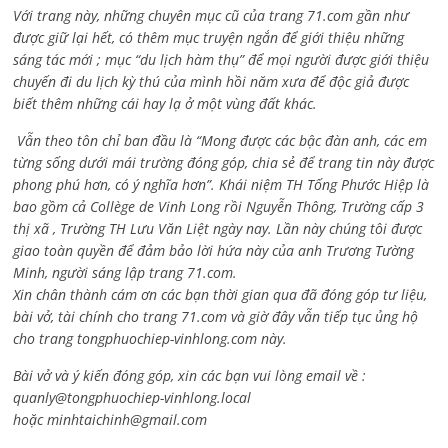
Với trang này, những chuyên mục cũ của trang 71.com gần như
được giữ lại hết, có thêm mục truyện ngắn để giới thiệu những
sáng tác mới ; mục “du lịch hàm thụ” để mọi người được giới thiệu
chuyến đi du lịch kỳ thú của mình hồi năm xưa để độc giả được
biết thêm những cái hay lạ ở một vùng đất khác.
Vẫn theo tôn chỉ ban đầu là “Mong được các bậc đàn anh, các em
từng sống dưới mái trường đóng góp, chia sẻ để trang tin này được
phong phú hơn, có ý nghĩa hơn”. Khái niệm TH Tống Phước Hiệp là
bao gồm cả
Collège de Vinh Long rồi Nguyễn Thông,
Trường cấp 3
thị xã , Trường TH Lưu Văn Liệt ngày nay. Lần này chúng tôi được
giao toàn quyền để đảm bảo lời hứa này của anh Trương Tường
Minh, người sáng lập trang 71.com.
Xin chân thành cám ơn các bạn thời gian qua đã đóng góp tư liệu,
bài vở, tài chính cho trang 71.com và giờ đây vẫn tiếp tục ủng hộ
cho trang tongphuochiep-vinhlong.com này.
Bài vở và ý kiến đóng góp, xin các bạn vui lòng email về :
quanly@tongphuochiep-vinhlong.local
hoặc
minhtaichinh@gmail.com