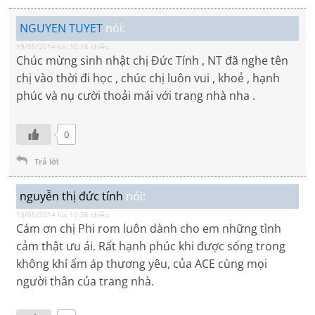
NGUYEN TUYET
nói:
19/05/2014 lúc 10:16 chiều
Chúc mừng sinh nhật chị Đức Tính , NT đã nghe tên
chị vào thời đi học , chúc chị luôn vui , khoẻ , hạnh
phúc và nụ cười thoải mái với trang nhà nha .
0
Trả lời
nguyễn thị đức tính
nói:
19/05/2014 lúc 10:26 chiều
Cám ơn chị Phi rom luôn dành cho em những tình
cảm thật ưu ái. Rất hạnh phúc khi được sống trong
không khí ấm áp thương yêu, của ACE cùng mọi
người thân của trang nhà.