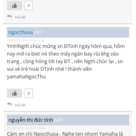
0
Trả lời
ngocthusa
nói:
22/05/2014 lúc 4:36 sáng
YmHNgth chúc mửng sn ĐTinh ngày hôm qua, hôm
nay mở ra biet nó theo mây ngàn bay rùi khg vào
trang , cũng hỏng tới tay ĐT , nên Ngth chúc lại , sn
vui vẻ trẻ hoài DTinh nhé ! thành viên
yamahaNgocThu
0
Trả lời
nguyễn thị đức tính
nói:
23/05/2014 lúc 2:55 chiều
Cám ơn chị Ngocthusa . Nghe ten nhom Yamaha là