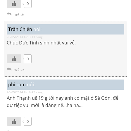
0
Trả lời
Trần Chiến
nói:
20/05/2014 lúc 3:13 sáng
Chúc Đức Tính sinh nhật vui vẻ.
0
Trả lời
phi rom
nói:
20/05/2014 lúc 6:42 sáng
Anh Thạnh ui! 19 g tối nay anh có mặt ở Sè Gòn, để
dự tiệc vui mới là đáng nể…ha ha…
0