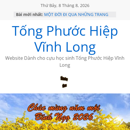
Thứ Bảy, 8 Tháng 8, 2026
Bài mới nhất:
MỘT ĐỜI ĐI QUA NHỮNG TRANG
SÁCH
Tống Phước Hiệp
KHÔNG ĐỀ 19 CỦA THÁI LÃO
CHÙM THƠ CỦA BÍCH HÀ
GIÃ TỪ ĐÀ LẠT của ANTH ĐOÀN
Vĩnh Long
HỌC SỬ HỒI XƯA
Website Dành cho cựu học sinh Tống Phước Hiệp Vĩnh
Long