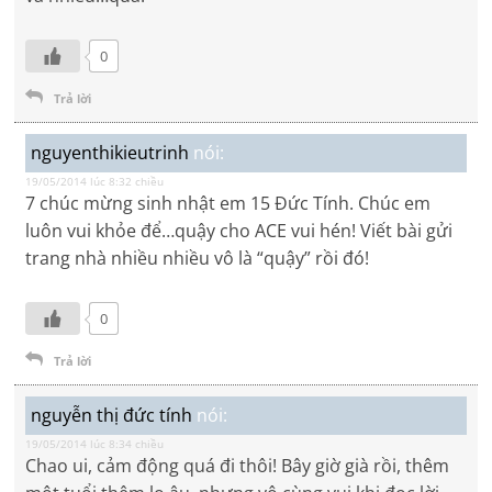
0
Trả lời
nguyenthikieutrinh
nói:
19/05/2014 lúc 8:32 chiều
7 chúc mừng sinh nhật em 15 Đức Tính. Chúc em
luôn vui khỏe để…quậy cho ACE vui hén! Viết bài gửi
trang nhà nhiều nhiều vô là “quậy” rồi đó!
0
Trả lời
nguyễn thị đức tính
nói:
19/05/2014 lúc 8:34 chiều
Chao ui, cảm động quá đi thôi! Bây giờ già rồi, thêm