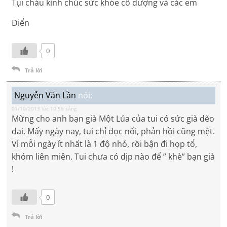
Tụi cháu kính chúc sức khỏe cô dượng và các em
Điển
0
Trả lời
Nguyễn Văn Lần
nói:
01/10/2013 lúc 10:56 sáng
Mừng cho anh bạn già Một Lúa của tui có sức già dẽo
dai. Mấy ngày nay, tui chỉ đọc nổi, phản hồi cũng mệt.
Vì mỗi ngày ít nhất là 1 độ nhỏ, rồi bận đi họp tổ,
khóm liên miên. Tui chưa có dịp nào để ” khè” bạn già
!
0
Trả lời