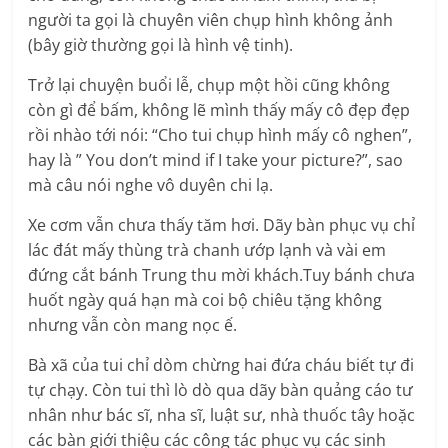
người ta gọi là chuyên viên chụp hình không ảnh
(bây giờ thường gọi là hình vệ tinh).
Trở lại chuyện buổi lễ, chụp một hồi cũng không
còn gì để bấm, không lẽ mình thấy mấy cô đẹp đẹp
rồi nhào tới nói: “Cho tui chụp hình mấy cô nghen”,
hay là ” You don’t mind if I take your picture?”, sao
mà câu nói nghe vô duyên chi lạ.
Xe cơm vẫn chưa thấy tăm hơi. Dãy bàn phục vụ chỉ
lác đát mấy thùng trà chanh ướp lạnh và vài em
đứng cắt bánh Trung thu mời khách.Tuy bánh chưa
huốt ngày quá hạn mà coi bộ chiêu tặng không
nhưng vẫn còn mang nọc ế.
Bà xã của tui chỉ dòm chừng hai đứa cháu biết tự đi
tự chạy. Còn tui thì lò dò qua dãy bàn quảng cáo tư
nhân như bác sĩ, nha sĩ, luật sư, nhà thuốc tây hoặc
các bàn giới thiệu các công tác phục vụ các sinh