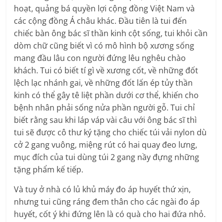
hoạt, quảng bá quyền lợi cộng đồng Việt Nam và
các cộng đồng Á châu khác. Đầu tiên là tui đến
chiếc bàn ông bác sĩ thần kinh cột sống, tui khỏi cần
dòm chữ cũng biết vì có mô hình bộ xương sống
mang đầu lâu con người đứng lêu nghêu chào
khách. Tui có biết tí gì về xương cốt, về những đốt
lệch lạc nhánh gai, về những đốt lấn ép tủy thần
kinh có thể gây tê liệt phần dưới cơ thể, khiến cho
bệnh nhân phải sống nửa phần người gỗ. Tui chỉ
biết rằng sau khi láp váp vài câu với ông bác sĩ thì
tui sẽ được cô thư ký tặng cho chiếc túi vải nylon dù
cở 2 gang vuông, miệng rút có hai quay đeo lưng,
mục đích của tui dùng túi 2 gang nầy đựng những
tặng phẩm kế tiếp.
Và tuy ở nhà có lủ khủ máy đo áp huyết thứ xịn,
nhưng tui cũng ráng đem thân cho các ngài đo áp
huyết, cốt ý khi đứng lên là có quà cho hai đứa nhỏ.