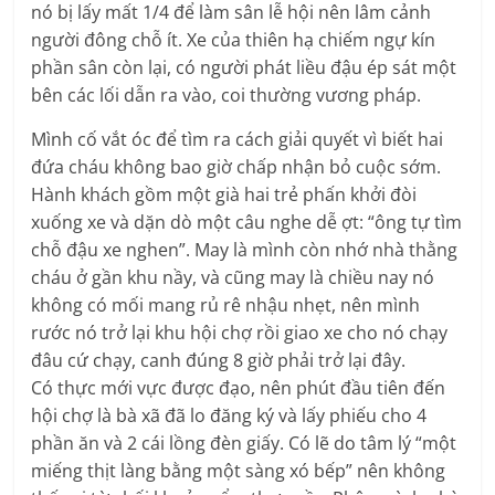
nó bị lấy mất 1/4 để làm sân lễ hội nên lâm cảnh
người đông chỗ ít. Xe của thiên hạ chiếm ngự kín
phần sân còn lại, có người phát liều đậu ép sát một
bên các lối dẫn ra vào, coi thường vương pháp.
Mình cố vắt óc để tìm ra cách giải quyết vì biết hai
đứa cháu không bao giờ chấp nhận bỏ cuộc sớm.
Hành khách gồm một già hai trẻ phấn khởi đòi
xuống xe và dặn dò một câu nghe dễ ợt: “ông tự tìm
chỗ đậu xe nghen”. May là mình còn nhớ nhà thằng
cháu ở gần khu nầy, và cũng may là chiều nay nó
không có mối mang rủ rê nhậu nhẹt, nên mình
rước nó trở lại khu hội chợ rồi giao xe cho nó chạy
đâu cứ chạy, canh đúng 8 giờ phải trở lại đây.
Có thực mới vực được đạo, nên phút đầu tiên đến
hội chợ là bà xã đã lo đăng ký và lấy phiếu cho 4
phần ăn và 2 cái lồng đèn giấy. Có lẽ do tâm lý “một
miếng thịt làng bằng một sàng xó bếp” nên không