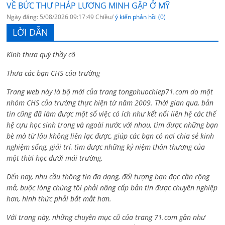
VỀ BỨC THƯ PHÁP LƯƠNG MINH GẶP Ở MỸ
Ngày đăng: 5/08/2026 09:17:49 Chiều/
ý kiến phản hồi (0)
LỜI DẪN
Kính thưa quý thầy cô
Thưa các bạn CHS của trường
Trang web này là bộ mới của trang tongphuochiep71.com do một
nhóm CHS của trường thực hiện từ năm 2009. Thời gian qua, bản
tin cũng đã làm được một số việc có ích như kết nối liên hệ các thế
hệ cựu học sinh trong và ngoài nước với nhau, tìm được những bạn
bè mà từ lâu không liên lạc được, giúp các bạn có nơi chia sẻ kinh
nghiệm sống, giải trí, tìm được những kỷ niệm thân thương của
một thời học dưới mái trường.
Đến nay, nhu cầu thông tin đa dạng, đối tượng bạn đọc cần rộng
mở, buộc lòng chúng tôi phải nâng cấp bản tin được chuyên nghiệp
hơn, hình thức phải bắt mắt hơn.
Với trang này, những chuyên mục cũ của trang 71.com gần như