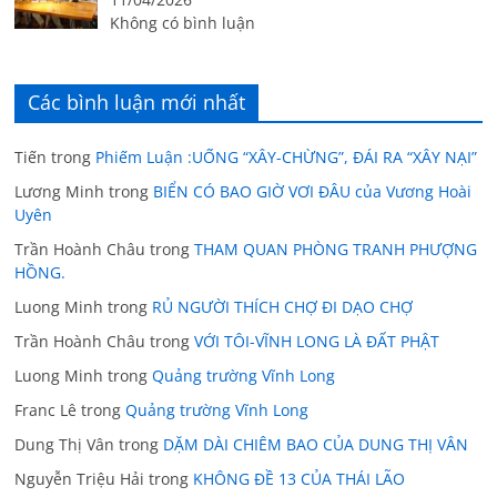
Không có bình luận
Các bình luận mới nhất
Tiến
trong
Phiếm Luận :UỐNG “XÂY-CHỪNG”, ĐÁI RA “XÂY NẠI”
Lương Minh
trong
BIỂN CÓ BAO GIỜ VƠI ĐÂU của Vương Hoài
Uyên
Trần Hoành Châu
trong
THAM QUAN PHÒNG TRANH PHƯỢNG
HỒNG.
Luong Minh
trong
RỦ NGƯỜI THÍCH CHỢ ĐI DẠO CHỢ
Trần Hoành Châu
trong
VỚI TÔI-VĨNH LONG LÀ ĐẤT PHẬT
Luong Minh
trong
Quảng trường Vĩnh Long
Franc Lê
trong
Quảng trường Vĩnh Long
Dung Thị Vân
trong
DẶM DÀI CHIÊM BAO CỦA DUNG THỊ VÂN
Nguyễn Triệu Hải
trong
KHÔNG ĐỀ 13 CỦA THÁI LÃO