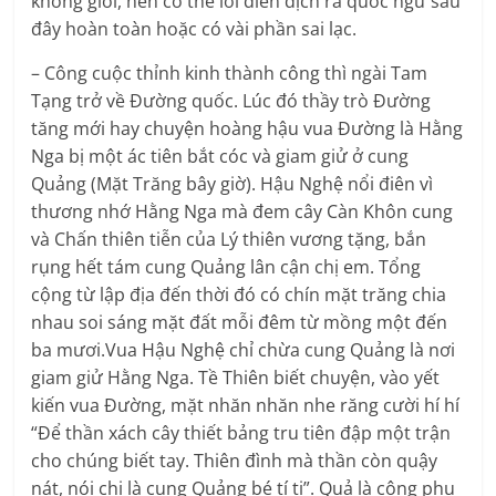
không giỏi, nên có thể lời diễn dịch ra quốc ngữ sau
đây hoàn toàn hoặc có vài phần sai lạc.
– Công cuộc thỉnh kinh thành công thì ngài Tam
Tạng trở về Đường quốc. Lúc đó thầy trò Đường
tăng mới hay chuyện hoàng hậu vua Đường là Hằng
Nga bị một ác tiên bắt cóc và giam giử ở cung
Quảng (Mặt Trăng bây giờ). Hậu Nghệ nổi điên vì
thương nhớ Hằng Nga mà đem cây Càn Khôn cung
và Chấn thiên tiễn của Lý thiên vương tặng, bắn
rụng hết tám cung Quảng lân cận chị em. Tổng
cộng từ lập địa đến thời đó có chín mặt trăng chia
nhau soi sáng mặt đất mỗi đêm từ mồng một đến
ba mươi.Vua Hậu Nghệ chỉ chừa cung Quảng là nơi
giam giử Hằng Nga. Tề Thiên biết chuyện, vào yết
kiến vua Đường, mặt nhăn nhăn nhe răng cười hí hí
“Để thần xách cây thiết bảng tru tiên đập một trận
cho chúng biết tay. Thiên đình mà thần còn quậy
nát, nói chi là cung Quảng bé tí ti”. Quả là công phu