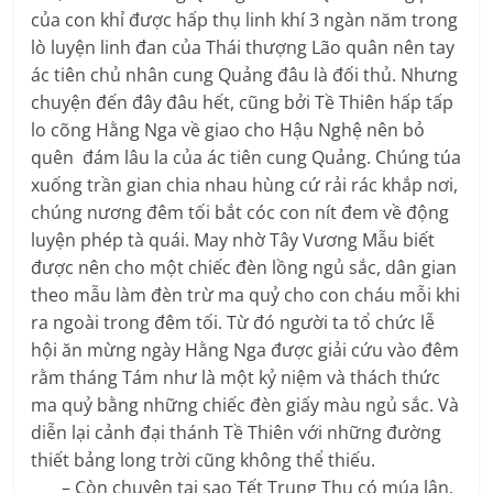
của con khỉ được hấp thụ linh khí 3 ngàn năm trong
lò luyện linh đan của Thái thượng Lão quân nên tay
ác tiên chủ nhân cung Quảng đâu là đối thủ. Nhưng
chuyện đến đây đâu hết, cũng bởi Tề Thiên hấp tấp
lo cõng Hằng Nga về giao cho Hậu Nghệ nên bỏ
quên đám lâu la của ác tiên cung Quảng. Chúng túa
xuống trần gian chia nhau hùng cứ rải rác khắp nơi,
chúng nương đêm tối bắt cóc con nít đem về động
luyện phép tà quái. May nhờ Tây Vương Mẫu biết
được nên cho một chiếc đèn lồng ngủ sắc, dân gian
theo mẫu làm đèn trừ ma quỷ cho con cháu mỗi khi
ra ngoài trong đêm tối. Từ đó người ta tổ chức lễ
hội ăn mừng ngày Hằng Nga được giải cứu vào đêm
rằm tháng Tám như là một kỷ niệm và thách thức
ma quỷ bằng những chiếc đèn giấy màu ngủ sắc. Và
diễn lại cảnh đại thánh Tề Thiên với những đường
thiết bảng long trời cũng không thể thiếu.
– Còn chuyện tại sao Tết Trung Thu có múa lân,