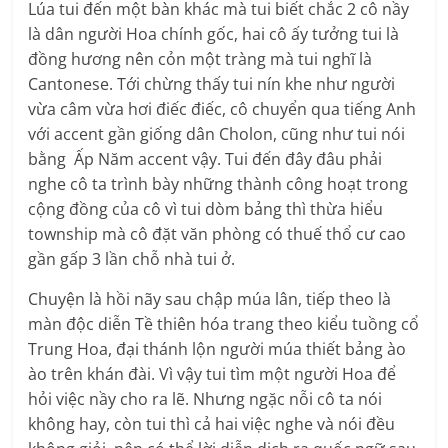
Lúa tui đến một bàn khác mà tui biết chắc 2 cô nầy
là dân người Hoa chính gốc, hai cô ấy tưởng tui là
đồng hương nên cỏn một tràng mà tui nghĩ là
Cantonese. Tới chừng thấy tui nín khe như người
vừa câm vừa hơi điếc điếc, cô chuyển qua tiếng Anh
với accent gần giống dân Cholon, cũng như tui nói
bằng Ấp Năm accent vậy. Tui đến đây đâu phải
nghe cô ta trình bày những thành công hoạt trong
cộng đồng của cô vì tui dòm bảng thì thừa hiểu
township mà cô đặt văn phòng có thuế thổ cư cao
gần gấp 3 lần chỗ nhà tui ở.
Chuyện là hồi nãy sau chập múa lân, tiếp theo là
màn độc diễn Tề thiên hóa trang theo kiểu tuồng cổ
Trung Hoa, đại thánh lộn người múa thiết bảng ào
ào trên khán đài. Vì vậy tui tìm một người Hoa để
hỏi việc nầy cho ra lẽ. Nhưng ngặc nỗi cô ta nói
không hay, còn tui thì cả hai việc nghe và nói đều