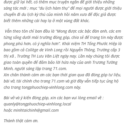
được giữ lại hết, có thêm mục truyện ngắn để giới thiệu những
sáng tác mới ; mục “du lịch hàm thụ” để mọi người được giới thiệu
chuyến đi du lịch kỳ thú của mình hồi năm xưa để độc giả được
biết thêm những cái hay lạ ở một vùng đất khác.
Vẫn theo tôn chỉ ban đầu là “Mong được các bậc đàn anh, các em
từng sống dưới mái trường đóng góp, chia sẻ để trang tin này được
phong phú hơn, có ý nghĩa hơn”. Khái niệm TH Tống Phước Hiệp là
bao gồm cả
Collège de Vinh Long rồi Nguyễn Thông,
Trường cấp 3
thị xã , Trường TH Lưu Văn Liệt ngày nay. Lần này chúng tôi được
giao toàn quyền để đảm bảo lời hứa này của anh Trương Tường
Minh, người sáng lập trang 71.com.
Xin chân thành cám ơn các bạn thời gian qua đã đóng góp tư liệu,
bài vở, tài chính cho trang 71.com và giờ đây vẫn tiếp tục ủng hộ
cho trang tongphuochiep-vinhlong.com này.
Bài vở và ý kiến đóng góp, xin các bạn vui lòng email về :
quanly@tongphuochiep-vinhlong.local
hoặc
minhtaichinh@gmail.com
Thành thật cám ơn.