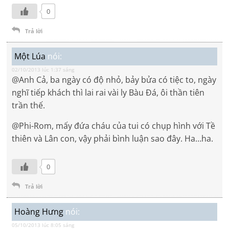
0
Trả lời
Một Lúa
nói:
02/10/2013 lúc 1:37 sáng
@Anh Cả, ba ngày có độ nhỏ, bảy bửa có tiệc to, ngày
nghĩ tiếp khách thì lai rai vài ly Bàu Đá, ôi thần tiên
trần thế.
@Phi-Rom, mấy đứa cháu của tui có chụp hình với Tề
thiên và Lân con, vậy phải bình luận sao đây. Ha…ha.
0
Trả lời
Hoàng Hưng
nói:
05/10/2013 lúc 8:05 sáng