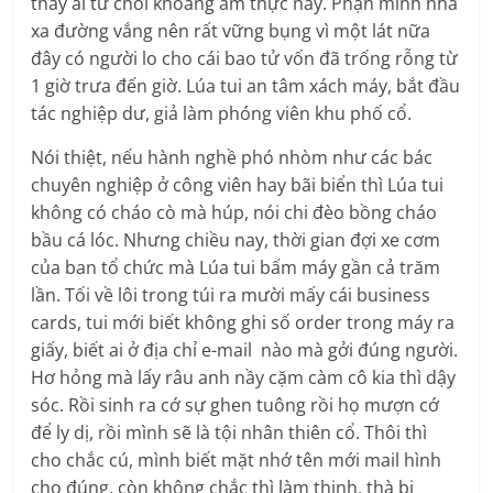
thấy ai từ chối khoảng ẩm thực nầy. Phận mình nhà
xa đường vắng nên rất vững bụng vì một lát nữa
đây có người lo cho cái bao tử vốn đã trống rỗng từ
1 giờ trưa đến giờ. Lúa tui an tâm xách máy, bắt đầu
tác nghiệp dư, giả làm phóng viên khu phố cổ.
Nói thiệt, nếu hành nghề phó nhòm như các bác
chuyên nghiệp ở công viên hay bãi biển thì Lúa tui
không có cháo cò mà húp, nói chi đèo bồng cháo
bầu cá lóc. Nhưng chiều nay, thời gian đợi xe cơm
của ban tổ chức mà Lúa tui bấm máy gần cả trăm
lần. Tối về lôi trong túi ra mười mấy cái business
cards, tui mới biết không ghi số order trong máy ra
giấy, biết ai ở địa chỉ e-mail nào mà gởi đúng người.
Hơ hỏng mà lấy râu anh nầy cặm càm cô kia thì dậy
sóc. Rồi sinh ra cớ sự ghen tuông rồi họ mượn cớ
để ly dị, rồi mình sẽ là tội nhân thiên cổ. Thôi thì
cho chắc cú, mình biết mặt nhớ tên mới mail hình
cho đúng, còn không chắc thì làm thinh, thà bị