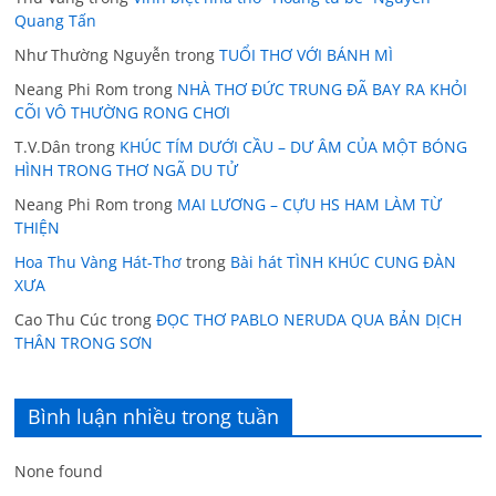
Quang Tấn
Như Thường Nguyễn
trong
TUỔI THƠ VỚI BÁNH MÌ
Neang Phi Rom
trong
NHÀ THƠ ĐỨC TRUNG ĐÃ BAY RA KHỎI
CÕI VÔ THƯỜNG RONG CHƠI
T.V.Dân
trong
KHÚC TÍM DƯỚI CẦU – DƯ ÂM CỦA MỘT BÓNG
HÌNH TRONG THƠ NGÃ DU TỬ
Neang Phi Rom
trong
MAI LƯƠNG – CỰU HS HAM LÀM TỪ
THIỆN
Hoa Thu Vàng Hát-Thơ
trong
Bài hát TÌNH KHÚC CUNG ĐÀN
XƯA
Cao Thu Cúc
trong
ĐỌC THƠ PABLO NERUDA QUA BẢN DỊCH
THÂN TRONG SƠN
Bình luận nhiều trong tuần
None found