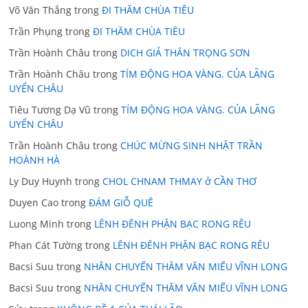
Võ Văn Thắng
trong
ĐI THĂM CHÙA TIÊU
Trần Phụng
trong
ĐI THĂM CHÙA TIÊU
Trần Hoành Châu
trong
DICH GIẢ THÂN TRỌNG SƠN
Trần Hoành Châu
trong
TÍM ĐỘNG HOA VÀNG. CỦA LÃNG
UYỂN CHÂU
Tiêu Tương Dạ Vũ
trong
TÍM ĐỘNG HOA VÀNG. CỦA LÃNG
UYỂN CHÂU
Trần Hoành Châu
trong
CHÚC MỪNG SINH NHẬT TRẦN
HOÀNH HÀ
Ly Duy Huynh
trong
CHOL CHNAM THMAY ở CẦN THƠ
Duyen Cao
trong
ĐÁM GIỖ QUÊ
Luong Minh
trong
LÊNH ĐÊNH PHẬN BẠC RONG RÊU
Phan Cát Tường
trong
LÊNH ĐÊNH PHẬN BẠC RONG RÊU
Bacsi Suu
trong
NHÂN CHUYẾN THĂM VĂN MIẾU VĨNH LONG
Bacsi Suu
trong
NHÂN CHUYẾN THĂM VĂN MIẾU VĨNH LONG