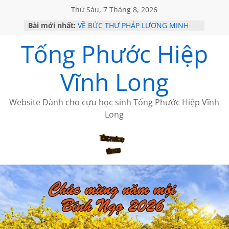
Thứ Sáu, 7 Tháng 8, 2026
Bài mới nhất:
VỀ BỨC THƯ PHÁP LƯƠNG MINH
GẶP Ở MỸ
Tống Phước Hiệp
HỌC SỬ HỒI XƯA
MỘT ĐỜI ĐI QUA NHỮNG TRANG
SÁCH
Vĩnh Long
BẤT CHỢT CỦA CHÂU LỆ DUNG
CÀ PHÊ NGẮM NÚI
Website Dành cho cựu học sinh Tống Phước Hiệp Vĩnh
Long