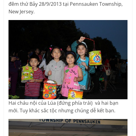
đêm thứ Bảy
28/9/2013 tại Pennsauken Township,
New Jersey.
Hai cháu nội của Lúa (đứng phía trái) và hai bạn
mới. Tuy khác sắc tộc nhưng chúng dễ kết bạn.