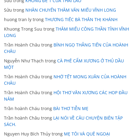
Sửu
trong
KHÔNG ĐỀ 1 CỦA THÁI LÃO
Sửu
trong
NHÂN CHUYẾN THĂM VĂN MIẾU VĨNH LONG
huong tran ly
trong
THƯƠNG TIẾC BÀ THÂN THỊ KHÁNH
Khuong Trong Suu
trong
THĂM MIẾU CÔNG THẦN TỈNH VĨNH
LONG
Trần Hoành Châu
trong
BÍNH NGỌ THẲNG TIẾN CỦA HOÀNH
CHÂU
Nguyễn Như Thạch
trong
CÀ PHÊ CẨM XƯƠNG Ở THỦ DẦU
MỘT
Trần Hoành Châu
trong
NHỚ TẾT MONG XUÂN CỦA HOÀNH
CHÂU
Trần Hoành Châu
trong
HỘI THƠ VĂN XƯƠNG CÁC HOP ĐẦU
NĂM
Trần hoành Cháu
trong
BÀI THƠ TIỄN MẸ
Trần hoành Châu
trong
LẠI NÓI VỀ CÂU CHUYỆN BIÊN TẬP
SÁCH.
Nguyen Huy Bích Thủy
trong
MẸ TÔI VÀ QUÊ NGOẠI