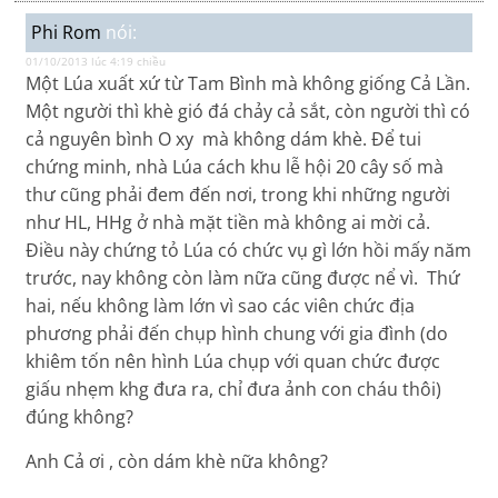
Phi Rom
nói:
01/10/2013 lúc 4:19 chiều
Một Lúa xuất xứ từ Tam Bình mà không giống Cả Lần.
Một người thì khè gió đá chảy cả sắt, còn người thì có
cả nguyên bình O xy mà không dám khè. Để tui
chứng minh, nhà Lúa cách khu lễ hội 20 cây số mà
thư cũng phải đem đến nơi, trong khi những người
như HL, HHg ở nhà mặt tiền mà không ai mời cả.
Điều này chứng tỏ Lúa có chức vụ gì lớn hồi mấy năm
trước, nay không còn làm nữa cũng được nể vì. Thứ
hai, nếu không làm lớn vì sao các viên chức địa
phương phải đến chụp hình chung với gia đình (do
khiêm tốn nên hình Lúa chụp với quan chức được
giấu nhẹm khg đưa ra, chỉ đưa ảnh con cháu thôi)
đúng không?
Anh Cả ơi , còn dám khè nữa không?