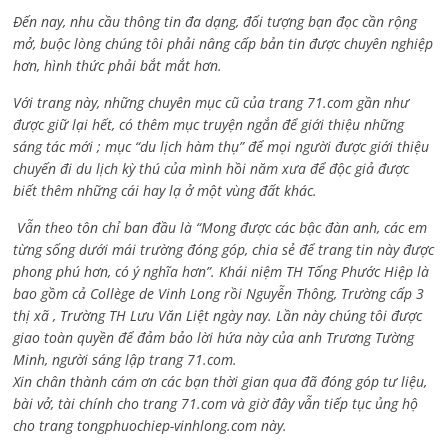
Đến nay, nhu cầu thông tin đa dạng, đối tượng bạn đọc cần rộng
mở, buộc lòng chúng tôi phải nâng cấp bản tin được chuyên nghiệp
hơn, hình thức phải bắt mắt hơn.
Với trang này, những chuyên mục cũ của trang 71.com gần như
được giữ lại hết, có thêm mục truyện ngắn để giới thiệu những
sáng tác mới ; mục “du lịch hàm thụ” để mọi người được giới thiệu
chuyến đi du lịch kỳ thú của mình hồi năm xưa để độc giả được
biết thêm những cái hay lạ ở một vùng đất khác.
Vẫn theo tôn chỉ ban đầu là “Mong được các bậc đàn anh, các em
từng sống dưới mái trường đóng góp, chia sẻ để trang tin này được
phong phú hơn, có ý nghĩa hơn”. Khái niệm TH Tống Phước Hiệp là
bao gồm cả
Collège de Vinh Long rồi Nguyễn Thông,
Trường cấp 3
thị xã , Trường TH Lưu Văn Liệt ngày nay. Lần này chúng tôi được
giao toàn quyền để đảm bảo lời hứa này của anh Trương Tường
Minh, người sáng lập trang 71.com.
Xin chân thành cám ơn các bạn thời gian qua đã đóng góp tư liệu,
bài vở, tài chính cho trang 71.com và giờ đây vẫn tiếp tục ủng hộ
cho trang tongphuochiep-vinhlong.com này.