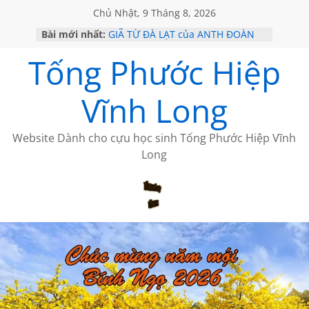
Chủ Nhật, 9 Tháng 8, 2026
Bài mới nhất:
GIÃ TỪ ĐÀ LẠT của ANTH ĐOÀN
SÀI GÒN – HÒN NGỌC VIỄN ĐÔNG
Tống Phước Hiệp
KHÔNG ĐỀ 20 CỦA THÁI LÃO
KHÔNG ĐỀ 19 CỦA THÁI LÃO
CHÙM THƠ CỦA BÍCH HÀ
Vĩnh Long
Website Dành cho cựu học sinh Tống Phước Hiệp Vĩnh
Long