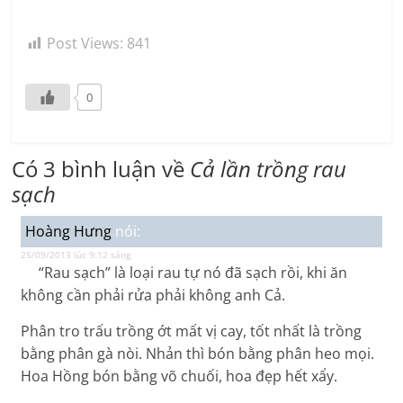
Post Views:
841
0
Có 3 bình luận về
Cả lần trồng rau
sạch
Hoàng Hưng
nói:
25/09/2013 lúc 9:12 sáng
“Rau sạch” là loại rau tự nó đã sạch rồi, khi ăn
không cần phải rửa phải không anh Cả.
Phân tro trấu trồng ớt mất vị cay, tốt nhất là trồng
bằng phân gà nòi. Nhản thì bón bằng phân heo mọi.
Hoa Hồng bón bằng võ chuối, hoa đẹp hết xẩy.