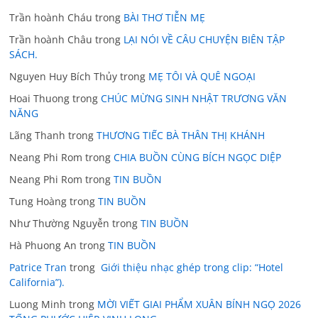
Trần hoành Cháu
trong
BÀI THƠ TIỄN MẸ
Trần hoành Châu
trong
LẠI NÓI VỀ CÂU CHUYỆN BIÊN TẬP
SÁCH.
Nguyen Huy Bích Thủy
trong
MẸ TÔI VÀ QUÊ NGOẠI
Hoai Thuong
trong
CHÚC MỪNG SINH NHẬT TRƯƠNG VĂN
NĂNG
Lãng Thanh
trong
THƯƠNG TIẾC BÀ THÂN THỊ KHÁNH
Neang Phi Rom
trong
CHIA BUỒN CÙNG BÍCH NGỌC DIỆP
Neang Phi Rom
trong
TIN BUỒN
Tung Hoàng
trong
TIN BUỒN
Như Thường Nguyễn
trong
TIN BUỒN
Hà Phuong An
trong
TIN BUỒN
Patrice Tran
trong
Giới thiệu nhạc ghép trong clip: “Hotel
California”).
Luong Minh
trong
MỜI VIẾT GIAI PHẨM XUÂN BÍNH NGỌ 2026