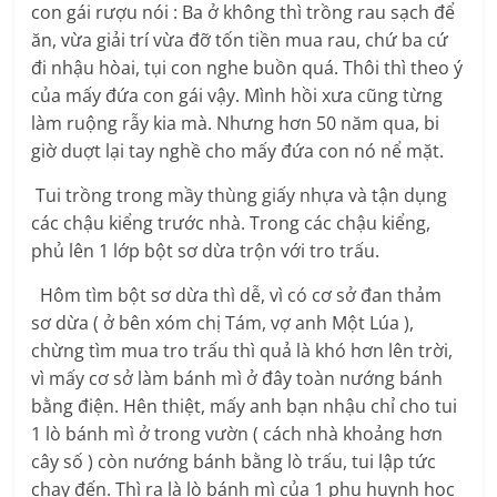
con gái rượu nói : Ba ở không thì trồng rau sạch để
ăn, vừa giải trí vừa đỡ tốn tiền mua rau, chứ ba cứ
đi nhậu hòai, tụi con nghe buồn quá. Thôi thì theo ý
của mấy đứa con gái vậy. Mình hồi xưa cũng từng
làm ruộng rẫy kia mà. Nhưng hơn 50 năm qua, bi
giờ duợt lại tay nghề cho mấy đứa con nó nể mặt.
Tui trồng trong mầy thùng giấy nhựa và tận dụng
các chậu kiểng trước nhà. Trong các chậu kiểng,
phủ lên 1 lớp bột sơ dừa trộn với tro trấu.
Hôm tìm bột sơ dừa thì dễ, vì có cơ sở đan thảm
sơ dừa ( ở bên xóm chị Tám, vợ anh Một Lúa ),
chừng tìm mua tro trấu thì quả là khó hơn lên trời,
vì mấy cơ sở làm bánh mì ở đây toàn nướng bánh
bằng điện. Hên thiệt, mấy anh bạn nhậu chỉ cho tui
1 lò bánh mì ở trong vườn ( cách nhà khoảng hơn
cây số ) còn nướng bánh bằng lò trấu, tui lập tức
chạy đến. Thì ra là lò bánh mì của 1 phụ huynh học