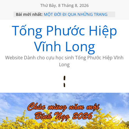
Thứ Bảy, 8 Tháng 8, 2026
Bài mới nhất:
MỘT ĐỜI ĐI QUA NHỮNG TRANG
SÁCH
Tống Phước Hiệp
KHÔNG ĐỀ 19 CỦA THÁI LÃO
CHÙM THƠ CỦA BÍCH HÀ
GIÃ TỪ ĐÀ LẠT của ANTH ĐOÀN
Vĩnh Long
HỌC SỬ HỒI XƯA
Website Dành cho cựu học sinh Tống Phước Hiệp Vĩnh
Long