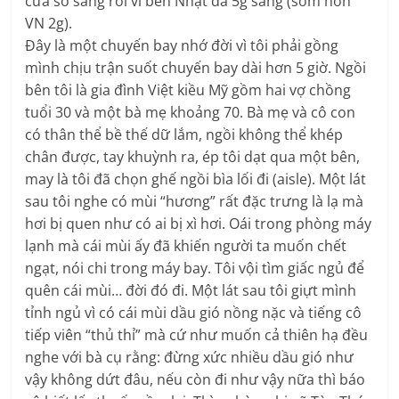
cửa sổ sáng rồi vì bên Nhật đã 5g sáng (sớm hơn
VN 2g).
Đây là một chuyến bay nhớ đời vì tôi phải gồng
mình chịu trận suốt chuyến bay dài hơn 5 giờ. Ngồi
bên tôi là gia đình Việt kiều Mỹ gồm hai vợ chồng
tuổi 30 và một bà mẹ khoảng 70. Bà mẹ và cô con
có thân thể bề thế dữ lắm, ngồi không thể khép
chân được, tay khuỳnh ra, ép tôi dạt qua một bên,
may là tôi đã chọn ghế ngồi bìa lối đi (aisle). Một lát
sau tôi nghe có mùi “hương” rất đặc trưng là lạ mà
hơi bị quen như có ai bị xì hơi. Oái trong phòng máy
lạnh mà cái mùi ấy đã khiến người ta muốn chết
ngạt, nói chi trong máy bay. Tôi vội tìm giấc ngủ để
quên cái mùi… đời đó đi. Một lát sau tôi giựt mình
tỉnh ngủ vì có cái mùi dầu gió nồng nặc và tiếng cô
tiếp viên “thủ thỉ” mà cứ như muốn cả thiên hạ đều
nghe với bà cụ rằng: đừng xức nhiều dầu gió như
vậy không dứt đâu, nếu còn đi như vậy nữa thì báo