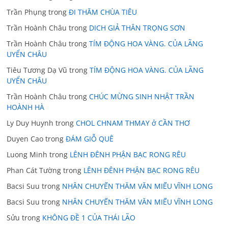
Trần Phụng
trong
ĐI THĂM CHÙA TIÊU
Trần Hoành Châu
trong
DICH GIẢ THÂN TRỌNG SƠN
Trần Hoành Châu
trong
TÍM ĐỘNG HOA VÀNG. CỦA LÃNG
UYỂN CHÂU
Tiêu Tương Dạ Vũ
trong
TÍM ĐỘNG HOA VÀNG. CỦA LÃNG
UYỂN CHÂU
Trần Hoành Châu
trong
CHÚC MỪNG SINH NHẬT TRẦN
HOÀNH HÀ
Ly Duy Huynh
trong
CHOL CHNAM THMAY ở CẦN THƠ
Duyen Cao
trong
ĐÁM GIỖ QUÊ
Luong Minh
trong
LÊNH ĐÊNH PHẬN BẠC RONG RÊU
Phan Cát Tường
trong
LÊNH ĐÊNH PHẬN BẠC RONG RÊU
Bacsi Suu
trong
NHÂN CHUYẾN THĂM VĂN MIẾU VĨNH LONG
Bacsi Suu
trong
NHÂN CHUYẾN THĂM VĂN MIẾU VĨNH LONG
Sửu
trong
KHÔNG ĐỀ 1 CỦA THÁI LÃO