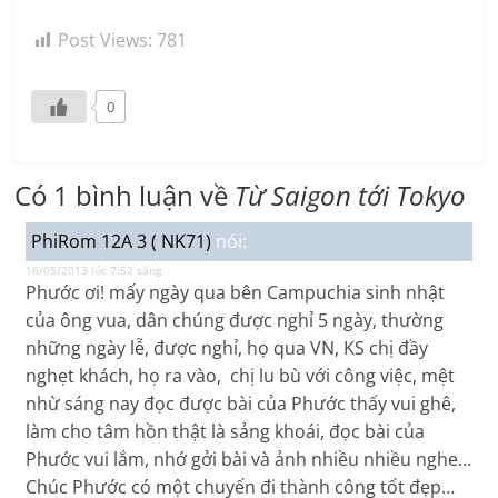
Post Views:
781
0
Có 1 bình luận về
Từ Saigon tới Tokyo
PhiRom 12A 3 ( NK71)
nói:
16/05/2013 lúc 7:52 sáng
Phước ơi! mấy ngày qua bên Campuchia sinh nhật
của ông vua, dân chúng được nghỉ 5 ngày, thường
những ngày lễ, được nghỉ, họ qua VN, KS chị đầy
nghẹt khách, họ ra vào, chị lu bù với công việc, mệt
nhừ sáng nay đọc được bài của Phước thấy vui ghê,
làm cho tâm hồn thật là sảng khoái, đọc bài của
Phước vui lắm, nhớ gởi bài và ảnh nhiều nhiều nghe…
Chúc Phước có một chuyến đi thành công tốt đẹp…