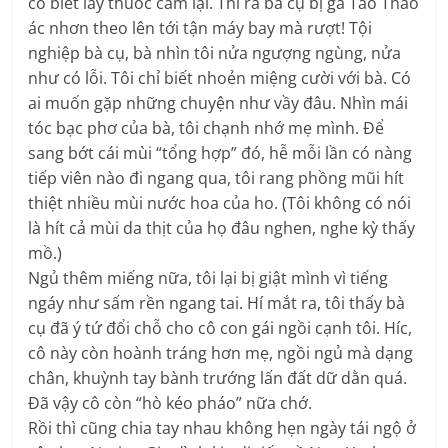
cô biết lấy thuốc cầm lại. Thì ra bà cụ bị gã Tào Tháo
ác nhơn theo lên tới tận máy bay mà rượt! Tội
nghiệp bà cụ, bà nhìn tôi nửa ngượng ngùng, nửa
như có lỗi. Tôi chỉ biết nhoẻn miệng cười với bà. Có
ai muốn gặp những chuyện như vầy đâu. Nhìn mái
tóc bạc phơ của bà, tôi chạnh nhớ mẹ mình. Để
sang bớt cái mùi “tổng hợp” đó, hễ mỗi lần có nàng
tiếp viên nào đi ngang qua, tôi rang phồng mũi hít
thiệt nhiều mùi nước hoa của ho. (Tôi không có nói
là hít cả mùi da thịt của họ đâu nghen, nghe kỳ thấy
mồ.)
Ngủ thêm miếng nữa, tôi lại bị giật mình vì tiếng
ngáy như sấm rền ngang tai. Hí mắt ra, tôi thấy bà
cụ đã ý tứ đổi chỗ cho cô con gái ngồi cạnh tôi. Híc,
cô này còn hoành tráng hơn mẹ, ngồi ngủ mà dạng
chân, khuỳnh tay bành trướng lấn đất dữ dằn quá.
Đã vậy cô còn “hò kéo pháo” nữa chớ.
Rồi thì cũng chia tay nhau không hẹn ngày tái ngộ ở