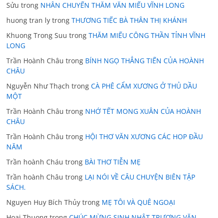
Sửu
trong
NHÂN CHUYẾN THĂM VĂN MIẾU VĨNH LONG
huong tran ly
trong
THƯƠNG TIẾC BÀ THÂN THỊ KHÁNH
Khuong Trong Suu
trong
THĂM MIẾU CÔNG THẦN TỈNH VĨNH
LONG
Trần Hoành Châu
trong
BÍNH NGỌ THẲNG TIẾN CỦA HOÀNH
CHÂU
Nguyễn Như Thạch
trong
CÀ PHÊ CẨM XƯƠNG Ở THỦ DẦU
MỘT
Trần Hoành Châu
trong
NHỚ TẾT MONG XUÂN CỦA HOÀNH
CHÂU
Trần Hoành Châu
trong
HỘI THƠ VĂN XƯƠNG CÁC HOP ĐẦU
NĂM
Trần hoành Cháu
trong
BÀI THƠ TIỄN MẸ
Trần hoành Châu
trong
LẠI NÓI VỀ CÂU CHUYỆN BIÊN TẬP
SÁCH.
Nguyen Huy Bích Thủy
trong
MẸ TÔI VÀ QUÊ NGOẠI
Hoai Thuong
trong
CHÚC MỪNG SINH NHẬT TRƯƠNG VĂN