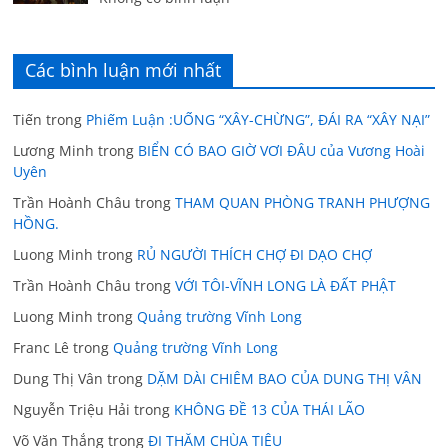
Các bình luận mới nhất
Tiến
trong
Phiếm Luận :UỐNG “XÂY-CHỪNG”, ĐÁI RA “XÂY NẠI”
Lương Minh
trong
BIỂN CÓ BAO GIỜ VƠI ĐÂU của Vương Hoài
Uyên
Trần Hoành Châu
trong
THAM QUAN PHÒNG TRANH PHƯỢNG
HỒNG.
Luong Minh
trong
RỦ NGƯỜI THÍCH CHỢ ĐI DẠO CHỢ
Trần Hoành Châu
trong
VỚI TÔI-VĨNH LONG LÀ ĐẤT PHẬT
Luong Minh
trong
Quảng trường Vĩnh Long
Franc Lê
trong
Quảng trường Vĩnh Long
Dung Thị Vân
trong
DẶM DÀI CHIÊM BAO CỦA DUNG THỊ VÂN
Nguyễn Triệu Hải
trong
KHÔNG ĐỀ 13 CỦA THÁI LÃO
Võ Văn Thắng
trong
ĐI THĂM CHÙA TIÊU