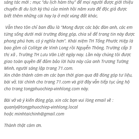
sáng tác mới ; mục “du lịch hàm thụ” để mọi người được giới thiệu
chuyến đi du lịch kỳ thú của mình hồi năm xưa để độc giả được
biết thêm những cái hay lạ ở một vùng đất khác.
Vẫn theo tôn chỉ ban đầu là “Mong được các bậc đàn anh, các em
từng sống dưới mái trường đóng góp, chia sẻ để trang tin này được
phong phú hơn, có ý nghĩa hơn”. Khái niệm TH Tống Phước Hiệp là
bao gồm cả
Collège de Vinh Long rồi Nguyễn Thông,
Trường cấp 3
thị xã , Trường TH Lưu Văn Liệt ngày nay. Lần này chúng tôi được
giao toàn quyền để đảm bảo lời hứa này của anh Trương Tường
Minh, người sáng lập trang 71.com.
Xin chân thành cám ơn các bạn thời gian qua đã đóng góp tư liệu,
bài vở, tài chính cho trang 71.com và giờ đây vẫn tiếp tục ủng hộ
cho trang tongphuochiep-vinhlong.com này.
Bài vở và ý kiến đóng góp, xin các bạn vui lòng email về :
quanly@tongphuochiep-vinhlong.local
hoặc
minhtaichinh@gmail.com
Thành thật cám ơn.