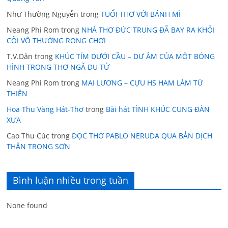
Như Thường Nguyễn
trong
TUỔI THƠ VỚI BÁNH MÌ
Neang Phi Rom
trong
NHÀ THƠ ĐỨC TRUNG ĐÃ BAY RA KHỎI
CÕI VÔ THƯỜNG RONG CHƠI
T.V.Dân
trong
KHÚC TÍM DƯỚI CẦU – DƯ ÂM CỦA MỘT BÓNG
HÌNH TRONG THƠ NGÃ DU TỬ
Neang Phi Rom
trong
MAI LƯƠNG – CỰU HS HAM LÀM TỪ
THIỆN
Hoa Thu Vàng Hát-Thơ
trong
Bài hát TÌNH KHÚC CUNG ĐÀN
XƯA
Cao Thu Cúc
trong
ĐỌC THƠ PABLO NERUDA QUA BẢN DỊCH
THÂN TRONG SƠN
Bình luận nhiều trong tuần
None found