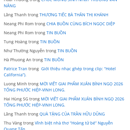
NĂNG
Lãng Thanh
trong
THƯƠNG TIẾC BÀ THÂN THỊ KHÁNH
Neang Phi Rom
trong
CHIA BUỒN CÙNG BÍCH NGỌC DIỆP
Neang Phi Rom
trong
TIN BUỒN
Tung Hoàng
trong
TIN BUỒN
Như Thường Nguyễn
trong
TIN BUỒN
Hà Phuong An
trong
TIN BUỒN
Patrice Tran
trong
Giới thiệu nhạc ghép trong clip: “Hotel
California”).
Luong Minh
trong
MỜI VIẾT GIAI PHẨM XUÂN BÍNH NGỌ 2026
TỐNG PHƯỚC HIỆP-VINH LONG.
Hai Hùng SG
trong
MỜI VIẾT GIAI PHẨM XUÂN BÍNH NGỌ 2026
TỐNG PHƯỚC HIỆP-VINH LONG.
Lãng Thanh
trong
QUÀ TẶNG CỦA TRẦN HỮU DŨNG
Thu Vàng
trong
Vĩnh biệt nhà thơ “Hoàng tử bé” Nguyễn
Quang Tấn