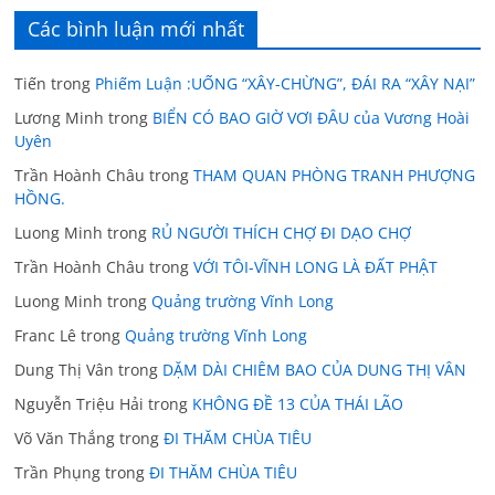
Các bình luận mới nhất
Tiến
trong
Phiếm Luận :UỐNG “XÂY-CHỪNG”, ĐÁI RA “XÂY NẠI”
Lương Minh
trong
BIỂN CÓ BAO GIỜ VƠI ĐÂU của Vương Hoài
Uyên
Trần Hoành Châu
trong
THAM QUAN PHÒNG TRANH PHƯỢNG
HỒNG.
Luong Minh
trong
RỦ NGƯỜI THÍCH CHỢ ĐI DẠO CHỢ
Trần Hoành Châu
trong
VỚI TÔI-VĨNH LONG LÀ ĐẤT PHẬT
Luong Minh
trong
Quảng trường Vĩnh Long
Franc Lê
trong
Quảng trường Vĩnh Long
Dung Thị Vân
trong
DẶM DÀI CHIÊM BAO CỦA DUNG THỊ VÂN
Nguyễn Triệu Hải
trong
KHÔNG ĐỀ 13 CỦA THÁI LÃO
Võ Văn Thắng
trong
ĐI THĂM CHÙA TIÊU
Trần Phụng
trong
ĐI THĂM CHÙA TIÊU