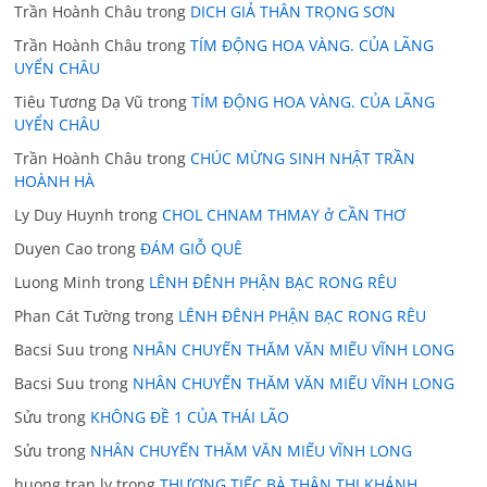
Trần Hoành Châu
trong
DICH GIẢ THÂN TRỌNG SƠN
Trần Hoành Châu
trong
TÍM ĐỘNG HOA VÀNG. CỦA LÃNG
UYỂN CHÂU
Tiêu Tương Dạ Vũ
trong
TÍM ĐỘNG HOA VÀNG. CỦA LÃNG
UYỂN CHÂU
Trần Hoành Châu
trong
CHÚC MỪNG SINH NHẬT TRẦN
HOÀNH HÀ
Ly Duy Huynh
trong
CHOL CHNAM THMAY ở CẦN THƠ
Duyen Cao
trong
ĐÁM GIỖ QUÊ
Luong Minh
trong
LÊNH ĐÊNH PHẬN BẠC RONG RÊU
Phan Cát Tường
trong
LÊNH ĐÊNH PHẬN BẠC RONG RÊU
Bacsi Suu
trong
NHÂN CHUYẾN THĂM VĂN MIẾU VĨNH LONG
Bacsi Suu
trong
NHÂN CHUYẾN THĂM VĂN MIẾU VĨNH LONG
Sửu
trong
KHÔNG ĐỀ 1 CỦA THÁI LÃO
Sửu
trong
NHÂN CHUYẾN THĂM VĂN MIẾU VĨNH LONG
huong tran ly
trong
THƯƠNG TIẾC BÀ THÂN THỊ KHÁNH