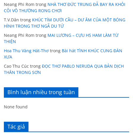
Neang Phi Rom
trong
NHÀ THƠ ĐỨC TRUNG ĐÃ BAY RA KHỎI
CÕI VÔ THƯỜNG RONG CHƠI
T.V.Dân
trong
KHÚC TÍM DƯỚI CẦU – DƯ ÂM CỦA MỘT BÓNG
HÌNH TRONG THƠ NGÃ DU TỬ
Neang Phi Rom
trong
MAI LƯƠNG – CỰU HS HAM LÀM TỪ
THIỆN
Hoa Thu Vàng Hát-Thơ
trong
Bài hát TÌNH KHÚC CUNG ĐÀN
XƯA
Cao Thu Cúc
trong
ĐỌC THƠ PABLO NERUDA QUA BẢN DỊCH
THÂN TRONG SƠN
Bình luận nhiều trong tuần
None found
Tác giả