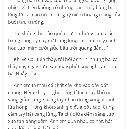
“Hằng năm cứ vào cuối thu lá ngoài đường rụng
nhiều và trên không có những đám mây bàng bạc
lòng tôi lại nao nức những kỹ niệm hoang mang của
buổi tựu trường.
Tôi không thể nào quên được những cảm giác
trong sáng ấy nẩy nở trong lòng tôi như mấy cành
hoa tươi mĩm cười giửa bầu trời quang đản. . ”
Khi về Cali tiển thầy, tôi hỏi anh Trí những bài ca
thầy dạy ngày xưa. Sau mấy phút suy nghĩ, anh đọc
bài Nhảy Lửa
Anh em ta mau cố chất cây khô vào đây đốt
chung. Đêm khuya nghe tiếng tí tách cây khô nổ
vang giửa rừng. Giang tay nhau đứng vòng quanh
lửa hồng. Trông khói xanh gió đưa bốc cao. Cùng
cầm tay hát vang lừng. Ta chúc lửa đêm sáng tươi
xua tan bóng đêm. Anh em đùa nhau ca hát, hát
cho đời vui, vui thật vui.