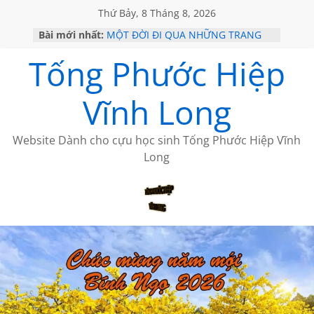
Thứ Bảy, 8 Tháng 8, 2026
Bài mới nhất:
MỘT ĐỜI ĐI QUA NHỮNG TRANG
SÁCH
Tống Phước Hiệp
KHÔNG ĐỀ 19 CỦA THÁI LÃO
CHÙM THƠ CỦA BÍCH HÀ
GIÃ TỪ ĐÀ LẠT của ANTH ĐOÀN
Vĩnh Long
HỌC SỬ HỒI XƯA
Website Dành cho cựu học sinh Tống Phước Hiệp Vĩnh
Long