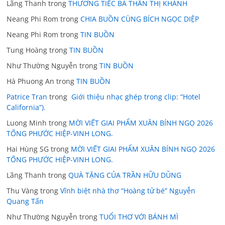
Lãng Thanh
trong
THƯƠNG TIẾC BÀ THÂN THỊ KHÁNH
Neang Phi Rom
trong
CHIA BUỒN CÙNG BÍCH NGỌC DIỆP
Neang Phi Rom
trong
TIN BUỒN
Tung Hoàng
trong
TIN BUỒN
Như Thường Nguyễn
trong
TIN BUỒN
Hà Phuong An
trong
TIN BUỒN
Patrice Tran
trong
Giới thiệu nhạc ghép trong clip: “Hotel
California”).
Luong Minh
trong
MỜI VIẾT GIAI PHẨM XUÂN BÍNH NGỌ 2026
TỐNG PHƯỚC HIỆP-VINH LONG.
Hai Hùng SG
trong
MỜI VIẾT GIAI PHẨM XUÂN BÍNH NGỌ 2026
TỐNG PHƯỚC HIỆP-VINH LONG.
Lãng Thanh
trong
QUÀ TẶNG CỦA TRẦN HỮU DŨNG
Thu Vàng
trong
Vĩnh biệt nhà thơ “Hoàng tử bé” Nguyễn
Quang Tấn
Như Thường Nguyễn
trong
TUỔI THƠ VỚI BÁNH MÌ