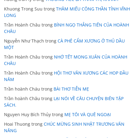
Khuong Trong Suu
trong
THĂM MIẾU CÔNG THẦN TỈNH VĨNH
LONG
Trần Hoành Châu
trong
BÍNH NGỌ THẲNG TIẾN CỦA HOÀNH
CHÂU
Nguyễn Như Thạch
trong
CÀ PHÊ CẨM XƯƠNG Ở THỦ DẦU
MỘT
Trần Hoành Châu
trong
NHỚ TẾT MONG XUÂN CỦA HOÀNH
CHÂU
Trần Hoành Châu
trong
HỘI THƠ VĂN XƯƠNG CÁC HOP ĐẦU
NĂM
Trần hoành Cháu
trong
BÀI THƠ TIỄN MẸ
Trần hoành Châu
trong
LẠI NÓI VỀ CÂU CHUYỆN BIÊN TẬP
SÁCH.
Nguyen Huy Bích Thủy
trong
MẸ TÔI VÀ QUÊ NGOẠI
Hoai Thuong
trong
CHÚC MỪNG SINH NHẬT TRƯƠNG VĂN
NĂNG