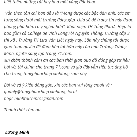
biết thêm những cái hay lạ ở một vùng đất khác.
Vẫn theo tôn chỉ ban đầu là “Mong được các bậc đàn anh, các em
từng sống dưới mái trường đóng góp, chia sẻ để trang tin này được
phong phú hơn, có ý nghĩa hơn”. Khái niệm TH Tống Phước Hiệp là
bao gồm cả
Collège de Vinh Long rồi Nguyễn Thông,
Trường cấp 3
thị xã , Trường TH Lưu Văn Liệt ngày nay. Lần này chúng tôi được
giao toàn quyền để đảm bảo lời hứa này của anh Trương Tường
Minh, người sáng lập trang 71.com.
Xin chân thành cám ơn các bạn thời gian qua đã đóng góp tư liệu,
bài vở, tài chính cho trang 71.com và giờ đây vẫn tiếp tục ủng hộ
cho trang tongphuochiep-vinhlong.com này.
Bài vở và ý kiến đóng góp, xin các bạn vui lòng email về :
quanly@tongphuochiep-vinhlong.local
hoặc
minhtaichinh@gmail.com
Thành thật cám ơn.
Lương Minh