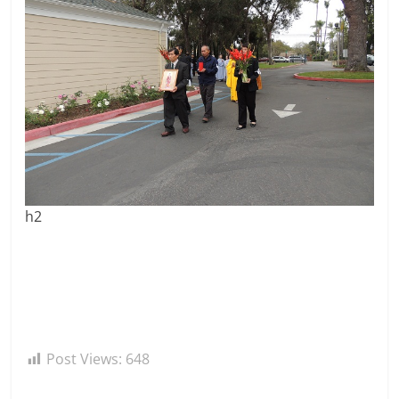
h2
Post Views:
648