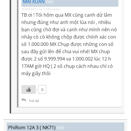
MAI XUAN
nói:
25/03/2013 lúc 12:55 chiều
TB ơi ! Tối hôm qua MX cũng canh dử lắm
nhưng đúng như anh một lúa nói , nhiều
bạn cũng chờ đợi và canh như mình nên nó
nhảy cò cò không chộp được chính xác con
số 1.000.000 MX Chụp được những con số
sau đây gửi lên để chia vui nhé! MX chup
được 2 số 9.999.994 va 1.000.002 lúc 12 h
17AM giờ HQ ( 2 số chụp cách nhau chỉ có
mấy giây thôi
0
Trả lời
PhiRom 12A 3 ( NK71)
nói: