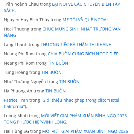
Trần hoành Châu
trong
LẠI NÓI VỀ CÂU CHUYỆN BIÊN TẬP
SÁCH.
Nguyen Huy Bích Thủy
trong
MẸ TÔI VÀ QUÊ NGOẠI
Hoai Thuong
trong
CHÚC MỪNG SINH NHẬT TRƯƠNG VĂN
NĂNG
Lãng Thanh
trong
THƯƠNG TIẾC BÀ THÂN THỊ KHÁNH
Neang Phi Rom
trong
CHIA BUỒN CÙNG BÍCH NGỌC DIỆP
Neang Phi Rom
trong
TIN BUỒN
Tung Hoàng
trong
TIN BUỒN
Như Thường Nguyễn
trong
TIN BUỒN
Hà Phuong An
trong
TIN BUỒN
Patrice Tran
trong
Giới thiệu nhạc ghép trong clip: “Hotel
California”).
Luong Minh
trong
MỜI VIẾT GIAI PHẨM XUÂN BÍNH NGỌ 2026
TỐNG PHƯỚC HIỆP-VINH LONG.
Hai Hùng SG
trong
MỜI VIẾT GIAI PHẨM XUÂN BÍNH NGỌ 2026