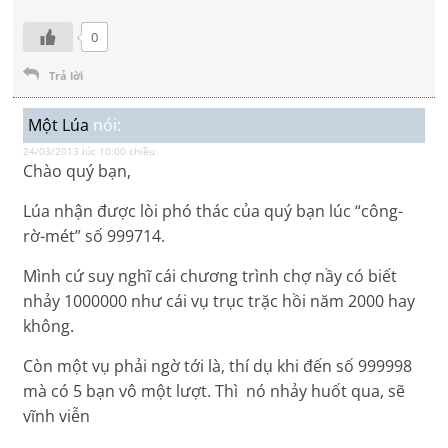
0
Trả lời
Một Lúa
nói:
24/03/2013 lúc 10:00 chiều
Chào quý bạn,
Lúa nhận được lòi phó thác của quý bạn lúc “công-
rờ-mét” số 999714.
Mình cứ suy nghĩ cái chương trình chợ nầy có biết
nhảy 1000000 như cái vụ trục trặc hồi năm 2000 hay
không.
Còn một vụ phải ngờ tới là, thí dụ khi đến số 999998
mà có 5 bạn vô một lượt. Thì nó nhảy huốt qua, sẽ
vĩnh viễn