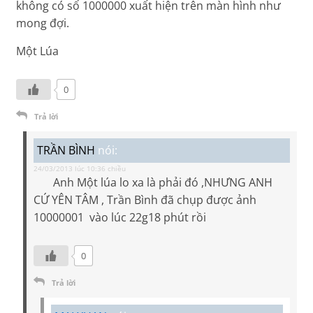
không có số 1000000 xuất hiện trên màn hình như
mong đợi.
Một Lúa
0
Trả lời
TRẦN BÌNH
nói:
24/03/2013 lúc 10:36 chiều
Anh Một lúa lo xa là phải đó ,NHƯNG ANH
CỨ YÊN TÂM , Trần Bình đã chụp được ảnh
10000001 vào lúc 22g18 phút rồi
0
Trả lời