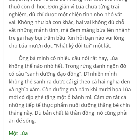
thuở còn đi học. Đơn giản vì Lúa chưa từng trãi
nghiệm, dù chỉ được một chiện tình nho nhỏ vắt
vai. Không như bà con khác, hai vai không đủ chỗ
vắt những mảnh tình, mà đem máng bừa lên nhánh
tre gai hay bụi trâm bầu. Xin hỏi bạn nào vui lòng
cho Lúa mượn đọc “Nhật ký đời tui” một lát.
Ông bà mình có nhiều câu nói rất hay, Lúa
không thể nào nhớ hết. Trong rừng danh ngôn đó
có câu “sanh dưỡng đạo đồng”. Dĩ nhiên mình
không thể sanh ra được cái gì theo cả hai nghĩa đen
và nghĩa xám. Còn dưỡng mà năm khi mười họa Lúa
mới có dịp ghé tặng một ổ bánh mì. Cám ơn tất cả
những tiếp tế thực phẩm nuôi dưỡng thằng bé chín
tháng nầy. Dù bản chất là thần đồng, nó cũng phải
ăn để sống.
Một Lúa