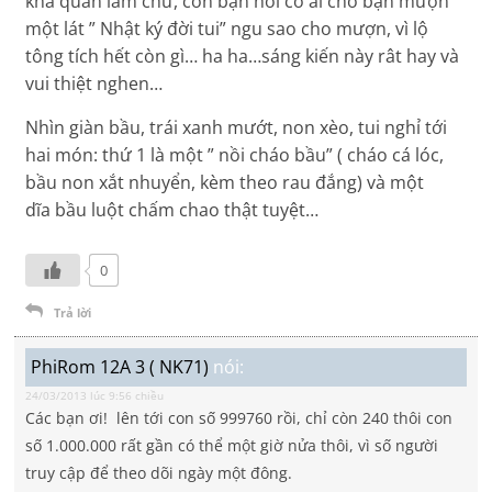
khả quan lắm chứ, còn bạn hỏi có ai cho bạn mượn
một lát ” Nhật ký đời tui” ngu sao cho mượn, vì lộ
tông tích hết còn gì… ha ha…sáng kiến này rât hay và
vui thiệt nghen…
Nhìn giàn bầu, trái xanh mướt, non xèo, tui nghỉ tới
hai món: thứ 1 là một ” nồi cháo bầu” ( cháo cá lóc,
bầu non xắt nhuyển, kèm theo rau đắng) và một
dĩa bầu luột chấm chao thật tuyệt…
0
Trả lời
PhiRom 12A 3 ( NK71)
nói:
24/03/2013 lúc 9:56 chiều
Các bạn ơi! lên tới con số 999760 rồi, chỉ còn 240 thôi con
số 1.000.000 rất gần có thể một giờ nửa thôi, vì số người
truy cập để theo dõi ngày một đông.