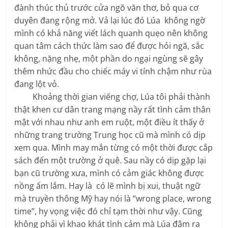
đành thúc thủ trước cửa ngõ văn thơ, bỏ qua cơ
duyên đang rộng mở. Vả lại lúc đó Lúa không ngờ
mình có khả năng viết lách quanh quẹo nên không
quan tâm cách thức làm sao để được hỏi ngã, sắc
không, nặng nhẹ, một phần do ngại ngùng sẽ gây
thêm nhức đầu cho chiếc máy vi tính chậm như rùa
đang lột vỏ.
Khoảng thời gian viếng chợ, Lúa tôi phải thành
thật khen cư dân trang mạng nầy rất tình cảm thân
mật với nhau như anh em ruột, một điều ít thấy ở
những trang trường Trung học cũ mà mình có dịp
xem qua. Mình may mắn từng có một thời được cắp
sách đến một trường ở quê. Sau nầy có dịp gặp lại
bạn cũ trường xưa, mình có cảm giác không được
nồng ấm lắm. Hay là có lẽ mình bị xui, thuật ngữ
mà truyền thông Mỹ hay nói là “wrong place, wrong
time”, hy vọng việc đó chỉ tạm thời như vậy. Cũng
không phải vì khao khát tình cảm mà Lúa đâm ra