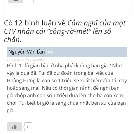
Có 12 bình luận về
Cảm nghĩ của một
CTV nhân cái “công-rờ-mét” lên số
chẳn.
Nguyễn Văn Lần
nói:
24/03/2013 lúc 6:52 chiều
Hình 1 : là giàn bầu ở nhà phải không bạn già ? Như
vậy là quá đã. Tui đã dự đoán trong bài viết của
Hoàng Hưng là con số 1 triệu sẽ xuất hiện vào tối nay
hoặc sáng mai. Nếu có thời gian rảnh, đề nghị bạn
già chộp ảnh con số 1 triệu đưa lên cho bà con xem
chơi. Tui biết bi giờ là sáng chúa nhật bên xứ của bạn
già.
0