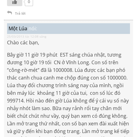
0
Trả lời
Một Lúa
nói:
25/03/2013 lúc 12:08 sáng
Chào các bạn,
Bây giờ 11 giờ 19 phút EST sáng chúa nhật, tương
đương 10 giờ 19 tối CN ở Vĩnh Long. Con số trên
“công-rờ-mét” đã là 1000008. Lúa được các bạn phó
thác canh chua canh me chộp đúng con số 1000000.
Lúa thay đổi chương trình sáng nay của mình, ngồi
bên máy lúc khoảng 11 giờ của tui, con số lúc đó
999714. Hồi nào đến giờ Lúa không để ý cái vụ số này
nhảy nhót làm sao. Bữa nay rảnh rổi tay chân mới
biết chút chút như vầy, quý bạn xem có đúng không.
Lần mở trang thứ nhất, con số bạn xem đài xuất hiện
và giữ y đến khi bạn đóng trang. Lần mở trang kế tiếp