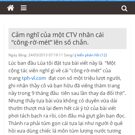
Cảm nghĩ của một CTV nhân cái
“công-rờ-mét” lên số chẳn.
Ngày đăng: 24/03/2013 07:19:11 Sáng/
ý kiến phản hồi (12)
Lúc ban đầu Lúa tôi đặt tựa bài viết nầy là “Một
cộng tác viên nghĩ gì về cái “công-rờ-mét” của
trang
tph-vl.com
đạt con số một triệu lượt người,
ghi nhận thầy cô và bạn hữu đã viếng thăm trang
nầy trong 9 tháng đầu tiên sau lần thay da đổi thịt”.
Nhưng thấy tựa bài vừa không có duyên vừa dài
thườn thượt mà lại đem hết cái ý tứ của bài viết
phơi tách bạch ra rồi, còn đâu mà giựt gân bạn đọc.
Thành ra phải túm gọn cái tựa lại như người ở quê
hồi xưa dùng chiếc lá môn túm lượng nước tương