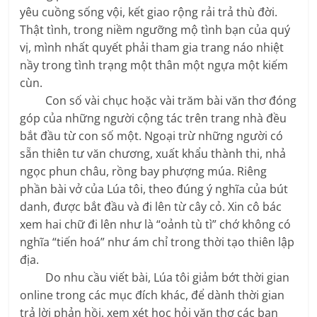
yêu cuồng sống vội, kết giao rộng rải trả thù đời.
Thật tình, trong niềm ngưỡng mộ tình bạn của quý
vị, mình nhất quyết phải tham gia trang náo nhiệt
nầy trong tình trạng một thân một ngựa một kiếm
cùn.
Con số vài chục hoặc vài trăm bài văn thơ đóng
góp của những người cộng tác trên trang nhà đều
bắt đầu từ con số một. Ngoại trừ những người có
sẵn thiên tư văn chương, xuất khẩu thành thi, nhả
ngọc phun châu, rồng bay phượng múa. Riêng
phần bài vở của Lúa tôi, theo đúng ý nghĩa của bút
danh, được bắt đầu và đi lên từ cây cỏ. Xin cô bác
xem hai chữ đi lên như là “oảnh tù tì” chớ không có
nghĩa “tiến hoá” như ám chỉ trong thời tạo thiên lập
địa.
Do nhu cầu viết bài, Lúa tôi giảm bớt thời gian
online trong các mục đích khác, để dành thời gian
trả lời phản hồi, xem xét học hỏi văn thơ các bạn