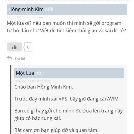
Hồng-minh Kim
nói:
28/03/2013 lúc 5:11 sáng
Một lúa ơi? nếu bạn muốn thì mình sẽ gởi program
tự bỏ dấu chữ Việt để tiết kiệm thời gian và sai đít tê?
0
Trả lời
Một Lúa
nói:
28/03/2013 lúc 8:41 sáng
Chào bạn Hồng Minh Kim,
Trước đây mình xài VPS, bây giờ đang cài AVIM.
Bạn có gì hay gởi cho mình đi. Đưa lên trang nầy
giúp cô bác cùng xài.
Rất cám ơn bạn giúp đở và quan tâm.