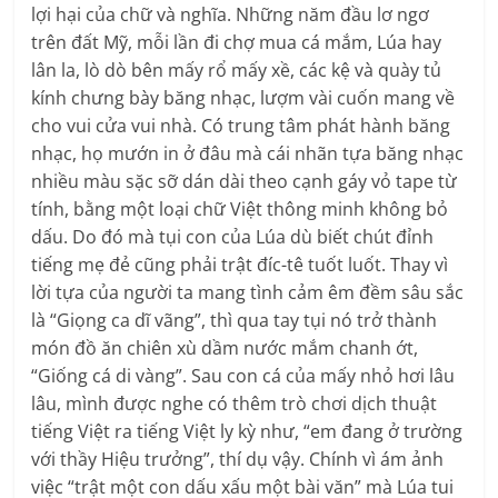
lợi hại của chữ và nghĩa. Những năm đầu lơ ngơ
trên đất Mỹ, mỗi lần đi chợ mua cá mắm, Lúa hay
lân la, lò dò bên mấy rổ mấy xề, các kệ và quày tủ
kính chưng bày băng nhạc, lượm vài cuốn mang về
cho vui cửa vui nhà. Có trung tâm phát hành băng
nhạc, họ mướn in ở đâu mà cái nhãn tựa băng nhạc
nhiều màu sặc sỡ dán dài theo cạnh gáy vỏ tape từ
tính, bằng một loại chữ Việt thông minh không bỏ
dấu. Do đó mà tụi con của Lúa dù biết chút đỉnh
tiếng mẹ đẻ cũng phải trật đíc-tê tuốt luốt. Thay vì
lời tựa của người ta mang tình cảm êm đềm sâu sắc
là “Giọng ca dĩ vãng”, thì qua tay tụi nó trở thành
món đồ ăn chiên xù dầm nước mắm chanh ớt,
“Giống cá di vàng”. Sau con cá của mấy nhỏ hơi lâu
lâu, mình được nghe có thêm trò chơi dịch thuật
tiếng Việt ra tiếng Việt ly kỳ như, “em đang ở trường
với thầy Hiệu trưởng”, thí dụ vậy. Chính vì ám ảnh
việc “trật một con dấu xấu một bài văn” mà Lúa tui