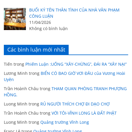
BUỔI KÝ TÊN THÂN TÌNH CỦA NHÀ VĂN PHẠM
CÔNG LUẬN
11/04/2026
Không có bình luận
Các bình luận mới nhất
Tiến
trong
Phiếm Luận :UỐNG “XÂY-CHỪNG”, ĐÁI RA “XÂY NẠI”
Lương Minh
trong
BIỂN CÓ BAO GIỜ VƠI ĐÂU của Vương Hoài
Uyên
Trần Hoành Châu
trong
THAM QUAN PHÒNG TRANH PHƯỢNG
HỒNG.
Luong Minh
trong
RỦ NGƯỜI THÍCH CHỢ ĐI DẠO CHỢ
Trần Hoành Châu
trong
VỚI TÔI-VĨNH LONG LÀ ĐẤT PHẬT
Luong Minh
trong
Quảng trường Vĩnh Long
Franc Lê
trong
Quảng trường Vĩnh Long