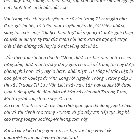
mở, buộc lòng chúng tôi phải nâng cấp bản tin được chuyên nghiệp
hơn, hình thức phải bắt mắt hơn.
Với trang này, những chuyên mục cũ của trang 71.com gần như
được giữ lại hết, có thêm mục truyện ngắn để giới thiệu những
sáng tác mới ; mục “du lịch hàm thụ” để mọi người được giới thiệu
chuyến đi du lịch kỳ thú của mình hồi năm xưa để độc giả được
biết thêm những cái hay lạ ở một vùng đất khác.
Vẫn theo tôn chỉ ban đầu là “Mong được các bậc đàn anh, các em
từng sống dưới mái trường đóng góp, chia sẻ để trang tin này được
phong phú hơn, có ý nghĩa hơn”. Khái niệm TH Tống Phước Hiệp là
bao gồm cả
Collège de Vinh Long rồi Nguyễn Thông,
Trường cấp 3
thị xã , Trường TH Lưu Văn Liệt ngày nay. Lần này chúng tôi được
giao toàn quyền để đảm bảo lời hứa này của anh Trương Tường
Minh, người sáng lập trang 71.com.
Xin chân thành cám ơn các bạn thời gian qua đã đóng góp tư liệu,
bài vở, tài chính cho trang 71.com và giờ đây vẫn tiếp tục ủng hộ
cho trang tongphuochiep-vinhlong.com này.
Bài vở và ý kiến đóng góp, xin các bạn vui lòng email về :
quanly@tongphuochiep-vinhlong.local