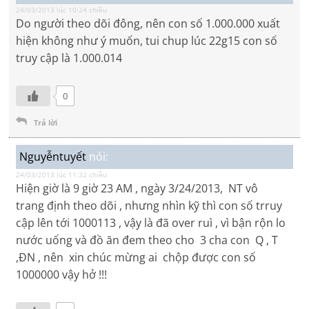
24/03/2013 lúc 10:24 chiều
Do người theo dõi đông, nên con số 1.000.000 xuất
hiện không như ý muốn, tui chup lúc 22g15 con số
truy cập là 1.000.014
0
Trả lời
Nguyễntuyết
nói:
24/03/2013 lúc 11:32 chiều
Hiện giờ là 9 giờ 23 AM , ngày 3/24/2013, NT vô
trang định theo dõi , nhưng nhìn kỹ thì con số trruy
cập lên tới 1000113 , vậy là đã over ruì , vì bận rộn lo
nước uống và đồ ăn đem theo cho 3 cha con Q , T
,ĐN , nên xin chúc mừng ai chộp được con số
1000000 vậy hở !!!