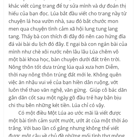
khác viết cùng trang để tự sửa mình và dự đoán thị
hiếu của bạn đọc. Lúa bắt đầu viết cho trang nầy từ
chuyện lá hoa vườn nhà, sau đó bắt chước mon
men qua chuyện tình cảm xã hội lung tung lang
tang. Thấy bà con thích đi đây đó nên cao hứng đía
đá vài bài du lịch đó đây. E ngại bà con ngán bài của
mình như chè xôi nước nên lâu lâu Lúa chêm vô
một bài khoa học, bàn chuyện dưới đất trên trời.
Nông thôn tốt dưa trúng lúa quá xưa hơn Diễm,
thời nay nông thôn trúng đất mới le. Không quên
việc ăn nhậu vui vẻ của bạn hiền dân ruộng, vớt
luôn thể thao văn nghệ, văn gừng. Giúp cô bác dãn
gân dãn cốt sau một ngày gõ đầu trẻ hay bận bịu
chi thu bên những két tiền. Lúa chỉ có vậy.
Có một điều Một Lúa ao ước mãi là viết được
một bài tình cảm sướt mướt, ướt át của một thời áo
trắng. Với bao lần cố gắng nhưng không thể viết
được một câu về chủ đề những mối tình thơ mộng