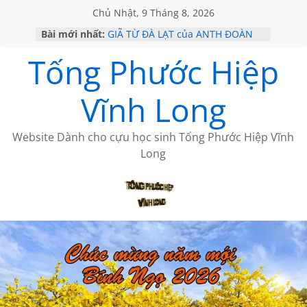
Chủ Nhật, 9 Tháng 8, 2026
Bài mới nhất:
GIÃ TỪ ĐÀ LẠT của ANTH ĐOÀN
SÀI GÒN – HÒN NGỌC VIỄN ĐÔNG
Tống Phước Hiệp
KHÔNG ĐỀ 20 CỦA THÁI LÃO
KHÔNG ĐỀ 19 CỦA THÁI LÃO
CHÙM THƠ CỦA BÍCH HÀ
Vĩnh Long
Website Dành cho cựu học sinh Tống Phước Hiệp Vĩnh
Long