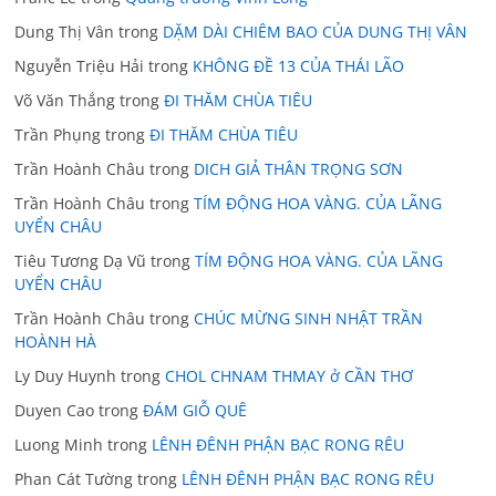
Dung Thị Vân
trong
DẶM DÀI CHIÊM BAO CỦA DUNG THỊ VÂN
Nguyễn Triệu Hải
trong
KHÔNG ĐỀ 13 CỦA THÁI LÃO
Võ Văn Thắng
trong
ĐI THĂM CHÙA TIÊU
Trần Phụng
trong
ĐI THĂM CHÙA TIÊU
Trần Hoành Châu
trong
DICH GIẢ THÂN TRỌNG SƠN
Trần Hoành Châu
trong
TÍM ĐỘNG HOA VÀNG. CỦA LÃNG
UYỂN CHÂU
Tiêu Tương Dạ Vũ
trong
TÍM ĐỘNG HOA VÀNG. CỦA LÃNG
UYỂN CHÂU
Trần Hoành Châu
trong
CHÚC MỪNG SINH NHẬT TRẦN
HOÀNH HÀ
Ly Duy Huynh
trong
CHOL CHNAM THMAY ở CẦN THƠ
Duyen Cao
trong
ĐÁM GIỖ QUÊ
Luong Minh
trong
LÊNH ĐÊNH PHẬN BẠC RONG RÊU
Phan Cát Tường
trong
LÊNH ĐÊNH PHẬN BẠC RONG RÊU