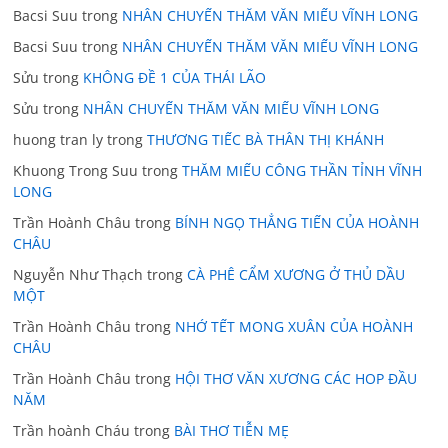
Bacsi Suu
trong
NHÂN CHUYẾN THĂM VĂN MIẾU VĨNH LONG
Bacsi Suu
trong
NHÂN CHUYẾN THĂM VĂN MIẾU VĨNH LONG
Sửu
trong
KHÔNG ĐỀ 1 CỦA THÁI LÃO
Sửu
trong
NHÂN CHUYẾN THĂM VĂN MIẾU VĨNH LONG
huong tran ly
trong
THƯƠNG TIẾC BÀ THÂN THỊ KHÁNH
Khuong Trong Suu
trong
THĂM MIẾU CÔNG THẦN TỈNH VĨNH
LONG
Trần Hoành Châu
trong
BÍNH NGỌ THẲNG TIẾN CỦA HOÀNH
CHÂU
Nguyễn Như Thạch
trong
CÀ PHÊ CẨM XƯƠNG Ở THỦ DẦU
MỘT
Trần Hoành Châu
trong
NHỚ TẾT MONG XUÂN CỦA HOÀNH
CHÂU
Trần Hoành Châu
trong
HỘI THƠ VĂN XƯƠNG CÁC HOP ĐẦU
NĂM
Trần hoành Cháu
trong
BÀI THƠ TIỄN MẸ