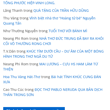
TỐNG PHƯỚC HIỆP-VINH LONG.
Lãng Thanh
trong
QUÀ TẶNG CỦA TRẦN HỮU DŨNG
Thu Vàng
trong
Vĩnh biệt nhà thơ “Hoàng tử bé” Nguyễn
Quang Tấn
Như Thường Nguyễn
trong
TUỔI THƠ VỚI BÁNH MÌ
Neang Phi Rom
trong
NHÀ THƠ ĐỨC TRUNG ĐÃ BAY RA KHỎI
CÕI VÔ THƯỜNG RONG CHƠI
T.V.Dân
trong
KHÚC TÍM DƯỚI CẦU – DƯ ÂM CỦA MỘT BÓNG
HÌNH TRONG THƠ NGÃ DU TỬ
Neang Phi Rom
trong
MAI LƯƠNG – CỰU HS HAM LÀM TỪ
THIỆN
Hoa Thu Vàng Hát-Thơ
trong
Bài hát TÌNH KHÚC CUNG ĐÀN
XƯA
Cao Thu Cúc
trong
ĐỌC THƠ PABLO NERUDA QUA BẢN DỊCH
THÂN TRONG SƠN