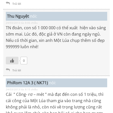
Trả lời
Thu Nguyệt
nói:
24/03/2013 lúc 8:06 chiều
TN đoán, con số 1 000 000 có thể xuất hiện vào sáng
sớm mai. Lúc đó, độc giả ở VN còn đang ngáy ngủ.
Nếu có thời gian, xin anh Một Lúa chụp thêm số đẹp
999999 luôn nhé!
0
Trả lời
PhiRom 12A 3 ( NK71)
nói:
24/03/2013 lúc 8:15 chiều
Cái ” Công- rơ – mét ” mà đạt đến con số 1 triệu, thì
cái công của Một Lúa tham gia vào trang nhà cũng
không phải là nhỏ, còn nói về trọng lượng cũng rất