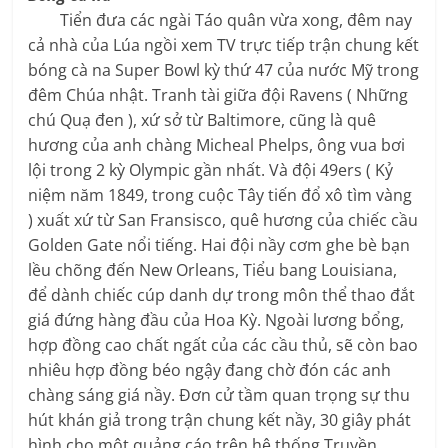
Tiển đưa các ngài Táo quân vừa xong, đêm nay
cả nhà của Lúa ngồi xem TV trực tiếp trận chung kết
bóng cà na Super Bowl kỳ thứ 47 của nước Mỹ trong
đêm Chúa nhật. Tranh tài giữa đội Ravens ( Những
chú Quạ đen ), xứ sở từ Baltimore, cũng là quê
hương của anh chàng Micheal Phelps, ông vua bơi
lội trong 2 kỳ Olympic gần nhất. Và đội 49ers ( Kỷ
niệm năm 1849, trong cuộc Tây tiến đổ xô tìm vàng
) xuất xứ từ San Fransisco, quê hương của chiếc cầu
Golden Gate nổi tiếng. Hai đội nầy cơm ghe bè bạn
lều chõng đến New Orleans, Tiểu bang Louisiana,
để dành chiếc cúp danh dự trong môn thể thao đắt
giá đứng hàng đầu của Hoa Kỳ. Ngoài lương bổng,
hợp đồng cao chất ngất của các cầu thủ, sẽ còn bao
nhiêu hợp đồng béo ngậy đang chờ đón các anh
chàng sáng giá nầy. Đơn cử tầm quan trọng sự thu
hút khán giả trong trận chung kết nầy, 30 giây phát
hình cho một quảng cáo trên hệ thống Truyền