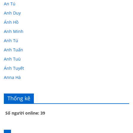
An Tú
Anh Duy
Ánh Hồ
Anh Minh
Anh Tú
Anh Tuấn
Anh Tuù
Ánh Tuyết
Anna Hà
Anth Đoàn
Âu Tú Vân
Thống kê
Bác sĩ Hoa
Số người online: 39
Bác sĩ Stephen Mak
Bác Đạt
Bác Đạt