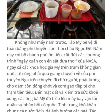
Không như mấy năm trước, Táo Mỹ bệ vệ đi
toàn bằng phi thuyền con thoi chầu Ngọc Đế. Năm
nay coi bộ chánh phủ ớn tiền, cắt đứt các chương
trình “ngày xuân con én sắt đưa thoi” của NASA,
ngay cả các khoa học gia Mỹ trên trạm không gian
quốc tế cũng phải quá giang chuyến về của phi
thuyền Nga trên chuyến đi chở người, phát lương
cho đám còn đóng chốt và cơm gạo tíêp tế cho
trạm tiền tiêu. Đến mặt đất và kiểm tra sức khoẻ
xong, các ông bà Mỹ đó trèo lên máy bay vận tải
quân sự phản hồi cố quốc. Tình trạng khó khăn
chung cả nước (Mỹ), đã ảnh hưởng các ngài Táo