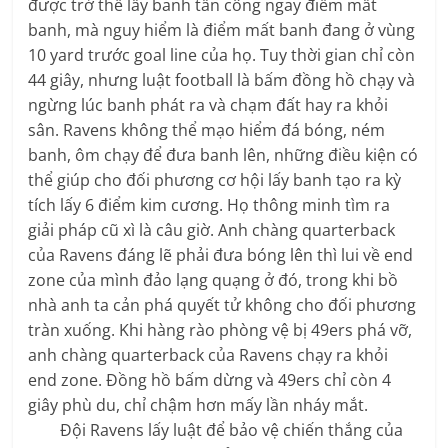
được trở thế lấy banh tấn công ngay điểm mất
banh, mà nguy hiểm là điểm mất banh đang ở vùng
10 yard trước goal line của họ. Tuy thời gian chỉ còn
44 giây, nhưng luật football là bấm đồng hồ chạy và
ngừng lúc banh phát ra và chạm đất hay ra khỏi
sân. Ravens không thể mạo hiểm đá bóng, ném
banh, ôm chạy để đưa banh lên, những điều kiện có
thể giúp cho đối phương cơ hội lấy banh tạo ra kỳ
tích lấy 6 điểm kim cương. Họ thông minh tìm ra
giải pháp cũ xì là câu giờ. Anh chàng quarterback
của Ravens đáng lẽ phải đưa bóng lên thì lui về end
zone của mình đảo lạng quạng ở đó, trong khi bồ
nhà anh ta cản phá quyết tử không cho đối phương
tràn xuống. Khi hàng rào phòng vệ bị 49ers phá vỡ,
anh chàng quarterback của Ravens chạy ra khỏi
end zone. Đồng hồ bấm dừng và 49ers chỉ còn 4
giây phù du, chỉ chậm hơn mấy lần nháy mắt.
Đội Ravens lấy luật để bảo vệ chiến thắng của