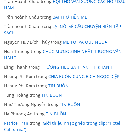
Trần Hoành Châu
trong
HỘI THƠ VĂN XƯƠNG CÁC HOP ĐẦU
NĂM
Trần hoành Cháu
trong
BÀI THƠ TIỄN MẸ
Trần hoành Châu
trong
LẠI NÓI VỀ CÂU CHUYỆN BIÊN TẬP
SÁCH.
Nguyen Huy Bích Thủy
trong
MẸ TÔI VÀ QUÊ NGOẠI
Hoai Thuong
trong
CHÚC MỪNG SINH NHẬT TRƯƠNG VĂN
NĂNG
Lãng Thanh
trong
THƯƠNG TIẾC BÀ THÂN THỊ KHÁNH
Neang Phi Rom
trong
CHIA BUỒN CÙNG BÍCH NGỌC DIỆP
Neang Phi Rom
trong
TIN BUỒN
Tung Hoàng
trong
TIN BUỒN
Như Thường Nguyễn
trong
TIN BUỒN
Hà Phuong An
trong
TIN BUỒN
Patrice Tran
trong
Giới thiệu nhạc ghép trong clip: “Hotel
California”).