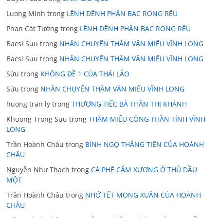
Luong Minh
trong
LÊNH ĐÊNH PHẬN BẠC RONG RÊU
Phan Cát Tường
trong
LÊNH ĐÊNH PHẬN BẠC RONG RÊU
Bacsi Suu
trong
NHÂN CHUYẾN THĂM VĂN MIẾU VĨNH LONG
Bacsi Suu
trong
NHÂN CHUYẾN THĂM VĂN MIẾU VĨNH LONG
Sửu
trong
KHÔNG ĐỀ 1 CỦA THÁI LÃO
Sửu
trong
NHÂN CHUYẾN THĂM VĂN MIẾU VĨNH LONG
huong tran ly
trong
THƯƠNG TIẾC BÀ THÂN THỊ KHÁNH
Khuong Trong Suu
trong
THĂM MIẾU CÔNG THẦN TỈNH VĨNH
LONG
Trần Hoành Châu
trong
BÍNH NGỌ THẲNG TIẾN CỦA HOÀNH
CHÂU
Nguyễn Như Thạch
trong
CÀ PHÊ CẨM XƯƠNG Ở THỦ DẦU
MỘT
Trần Hoành Châu
trong
NHỚ TẾT MONG XUÂN CỦA HOÀNH
CHÂU