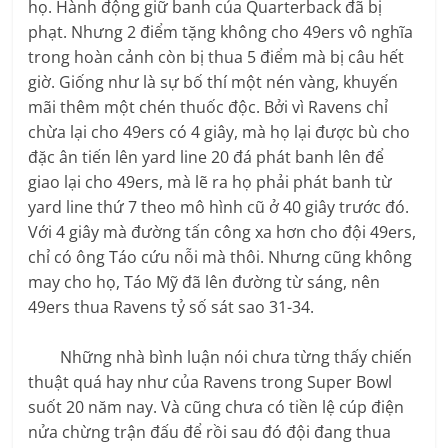
họ. Hành động giữ banh của Quarterback đã bị
phạt. Nhưng 2 điểm tặng không cho 49ers vô nghĩa
trong hoàn cảnh còn bị thua 5 điểm mà bị câu hết
giờ. Giống như là sự bố thí một nén vàng, khuyến
mãi thêm một chén thuốc độc. Bởi vì Ravens chỉ
chừa lại cho 49ers có 4 giây, mà họ lại được bù cho
đặc ân tiến lên yard line 20 đá phát banh lên để
giao lại cho 49ers, mà lẽ ra họ phải phát banh từ
yard line thứ 7 theo mô hình cũ ở 40 giây trước đó.
Với 4 giây mà đường tấn công xa hơn cho đội 49ers,
chỉ có ông Táo cứu nỗi mà thôi. Nhưng cũng không
may cho họ, Táo Mỹ đã lên đường từ sáng, nên
49ers thua Ravens tỷ số sát sao 31-34.
Những nhà bình luận nói chưa từng thấy chiến
thuật quá hay như của Ravens trong Super Bowl
suốt 20 năm nay. Và cũng chưa có tiền lệ cúp điện
nửa chừng trận đấu để rồi sau đó đội đang thua