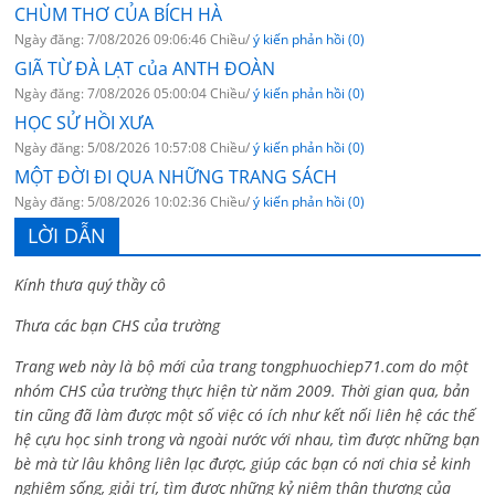
CHÙM THƠ CỦA BÍCH HÀ
Ngày đăng: 7/08/2026 09:06:46 Chiều/
ý kiến phản hồi (0)
GIÃ TỪ ĐÀ LẠT của ANTH ĐOÀN
Ngày đăng: 7/08/2026 05:00:04 Chiều/
ý kiến phản hồi (0)
HỌC SỬ HỒI XƯA
Ngày đăng: 5/08/2026 10:57:08 Chiều/
ý kiến phản hồi (0)
MỘT ĐỜI ĐI QUA NHỮNG TRANG SÁCH
Ngày đăng: 5/08/2026 10:02:36 Chiều/
ý kiến phản hồi (0)
LỜI DẪN
Kính thưa quý thầy cô
Thưa các bạn CHS của trường
Trang web này là bộ mới của trang tongphuochiep71.com do một
nhóm CHS của trường thực hiện từ năm 2009. Thời gian qua, bản
tin cũng đã làm được một số việc có ích như kết nối liên hệ các thế
hệ cựu học sinh trong và ngoài nước với nhau, tìm được những bạn
bè mà từ lâu không liên lạc được, giúp các bạn có nơi chia sẻ kinh
nghiệm sống, giải trí, tìm được những kỷ niệm thân thương của