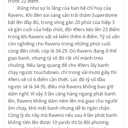
trước 22 điểm.
Đúng như sự lo lắng của ban bệ chỉ huy của
Ravens. Khi đèn soi sáng sân trãi thảm Superdome
bật lên đầy đủ, trong vòng gần 20 phút của hiệp 3
và gần cuối của hiệp chót, đội 49ers kéo lên 23 điểm
trong khi Ravens vất vả kiếm thêm 6 điểm. Tỷ số vẫn
còn nghiêng cho Ravens trong những phút cuối
cùng đến chiếc cúp là 34-29. Dù Ravens đang ở thế
giao banh, nhưng tỷ số đó rất chỉ mành treo
chuông. Nếu lạng quạng để cho 49ers lấy banh
chạy ngược touchdown, chỉ trong vài mươi giây thì
49ers sẽ có 6 điểm cần thiết. Lúc đó tỷ số đảo
ngược sẽ là 34-35, điều mà Ravens không bao giờ
dám nghĩ. Vì vậy 3 lần căng hàng ngang phát banh
lên, Ravens không dám ném lên mà giao cho người
ôm chạy, khó mất banh nhưng dễ bị ngăn chận.
Cũng lý do nầy mà Ravens nếu sau 4 lần phát banh
không tiến lên được 10 yards thì bị đối phương