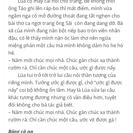
Lúa cọ mấy cái nồi cho trắng, để không thôi
ông Táo ghi lên ráp-bo thì mất điểm, mình vừa
ngâm nga cố mở đường thoát đang tắt nghẹn cho
bài thơ ca ngợi trang ông Sãi còn đang dang dỡ. Bà
xã của mình đang nắn bột nếp bao tròn viên nhân
đậu, có lẽ thấy mình nặn óc làm thơ nên ngứa
miệng phán một câu mà mình không dám ho he hó
hé.
– Năm mới chúc mọi nhà. Chúc gần chúc xa thành
rườm rà. Chỉ cần chúc một câu, ước gì được nấy.
Lúa tui trở tới trở lui câu nói thần tượng của
riêng mình. Tưởng ước gì được gì, chớ “ước gì được
nấy” coi bộ không ổn lắm. Hay là Lúa sửa lại câu
khác tương đương nhưng có vần điệu hơn, tuyệt
đối không cho bà tác giả biết.
– Năm mới chúc mọi nhà. Chúc gần chúc xa thành
rườm rà. Chỉ cần chúc một câu, ước vịt được gà !
Bóng cà na