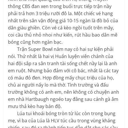
thông CBS đan xen trong buổi trực tiếp trận nầy
phải trả hơn 3 triệu rưỡi đô la. Một chiếc vé hạng
nhất trên sân vận động giá 10-15 ngàn là đồ bỏ của
dân giàu ghiền. Còn vé cá kèo ngồi tuốt trên mây,
coi cầu thủ nhỏ nhoi như kiến, rút hầu bao dân mê
bóng cũng hơn ngàn bạc.
Trận Super Bowl năm nay có hai sự kiện phải
nói. Thứ nhất là hai vị Huấn luyện viên chánh của
hai đội sắp ra sân tranh tài sống chết nầy lại là anh
em ruột. Nhưng bảo đảm với cô bác, nhất là các tay
có máu đỏ đen. Hợp đồng mấy chục triệu của họ,
chủ ai người nấy lo mà thờ. Tình trường và đấu
trường không có anh em, nên không có chuyện anh
em nhà Hartbaugh ngoéo tay đằng sau cánh gà âm
mưu thả kèo hay bán độ.
Lúa tui khoái bóng tròn từ lúc còn trong bụng
mẹ, vì ba của Lúa là HLV túc cầu trong vùng kháng
chiến, sau đó ra thành tiếp tục dẫn dắt cho các cầu