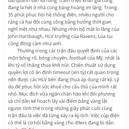
đài quanh sân và hằng trăm triệu khán giả cũng
đang la hét ở nhà cùng bàng hoàng im lặng. Trong
35 phút phục hồi hệ thống điện, nhiều người cho
rằng cả hai đội cùng công bằng hưởng thời gian
nghĩ mệt như nhau. Nhưng nhìn bộ mặt lo lắng của
John Hartbaugh, HLV trưởng của Ravens, Lúa tui
cũng đồng cảm như anh.
Thường trong các trận đấu quyết định của các
môn bóng rổ, bóng chuyền, football của Mỹ, nhất là
khi tỷ số thắng thua khít nút. Chiến thuật sử dụng
quyền lợi có ấn định timeout (xin tỳ) rất quan trọng
nên được các HLV bên đang thua áp dụng rất kỷ. Lý
do để phục hồi sức khoẻ cho cầu thủ của mình rất
nhỏ. Mục đích vừa ngăn chặn hào khí đối phương
và chỉ dẫn kế hoạch lấy vài điểm bằng vàng lật
ngược tình thế trong những giây phút cuối cùng
trận đấu là việc đã từng xảy ra kỳ tích. Việc cúp điện
có thể là cơ hội bằng vàng cho 49ers đang bị dẫn