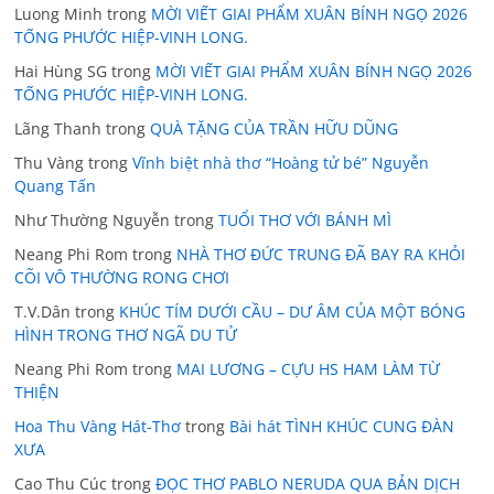
Luong Minh
trong
MỜI VIẾT GIAI PHẨM XUÂN BÍNH NGỌ 2026
TỐNG PHƯỚC HIỆP-VINH LONG.
Hai Hùng SG
trong
MỜI VIẾT GIAI PHẨM XUÂN BÍNH NGỌ 2026
TỐNG PHƯỚC HIỆP-VINH LONG.
Lãng Thanh
trong
QUÀ TẶNG CỦA TRẦN HỮU DŨNG
Thu Vàng
trong
Vĩnh biệt nhà thơ “Hoàng tử bé” Nguyễn
Quang Tấn
Như Thường Nguyễn
trong
TUỔI THƠ VỚI BÁNH MÌ
Neang Phi Rom
trong
NHÀ THƠ ĐỨC TRUNG ĐÃ BAY RA KHỎI
CÕI VÔ THƯỜNG RONG CHƠI
T.V.Dân
trong
KHÚC TÍM DƯỚI CẦU – DƯ ÂM CỦA MỘT BÓNG
HÌNH TRONG THƠ NGÃ DU TỬ
Neang Phi Rom
trong
MAI LƯƠNG – CỰU HS HAM LÀM TỪ
THIỆN
Hoa Thu Vàng Hát-Thơ
trong
Bài hát TÌNH KHÚC CUNG ĐÀN
XƯA
Cao Thu Cúc
trong
ĐỌC THƠ PABLO NERUDA QUA BẢN DỊCH