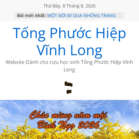
Thứ Bảy, 8 Tháng 8, 2026
Bài mới nhất:
MỘT ĐỜI ĐI QUA NHỮNG TRANG
SÁCH
Tống Phước Hiệp
KHÔNG ĐỀ 19 CỦA THÁI LÃO
CHÙM THƠ CỦA BÍCH HÀ
GIÃ TỪ ĐÀ LẠT của ANTH ĐOÀN
Vĩnh Long
HỌC SỬ HỒI XƯA
Website Dành cho cựu học sinh Tống Phước Hiệp Vĩnh
Long