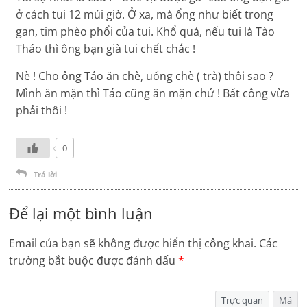
ở cách tui 12 múi giờ. Ở xa, mà ổng như biết trong
gan, tim phèo phổi của tui. Khổ quá, nếu tui là Tào
Tháo thì ông bạn già tui chết chắc !
Nè ! Cho ông Táo ăn chè, uống chè ( trà) thôi sao ?
Mình ăn mặn thì Táo cũng ăn mặn chứ ! Bất công vừa
phải thôi !
0
Trả lời
Để lại một bình luận
Email của bạn sẽ không được hiển thị công khai.
Các
trường bắt buộc được đánh dấu
*
Trực quan
Mã