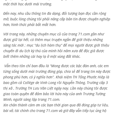
một thời học dưới mái trường.
Đến nay, nhu cầu thông tin đa dạng, đối tượng bạn đọc cần rộng
mở, buộc lòng chúng tôi phải nâng cấp bản tin được chuyên nghiệp
hơn, hình thức phải bắt mắt hơn.
Với trang này, những chuyên mục cũ của trang 71.com gần như
được giữ lại hết, có thêm mục truyện ngắn để giới thiệu những
sáng tác mới ; mục “du lịch hàm thụ” để mọi người được giới thiệu
chuyến đi du lịch kỳ thú của mình hồi năm xưa để độc giả được
biết thêm những cái hay lạ ở một vùng đất khác.
Vẫn theo tôn chỉ ban đầu là “Mong được các bậc đàn anh, các em
từng sống dưới mái trường đóng góp, chia sẻ để trang tin này được
phong phú hơn, có ý nghĩa hơn”. Khái niệm TH Tống Phước Hiệp là
bao gồm cả
Collège de Vinh Long rồi Nguyễn Thông,
Trường cấp 3
thị xã , Trường TH Lưu Văn Liệt ngày nay. Lần này chúng tôi được
giao toàn quyền để đảm bảo lời hứa này của anh Trương Tường
Minh, người sáng lập trang 71.com.
Xin chân thành cám ơn các bạn thời gian qua đã đóng góp tư liệu,
bài vở, tài chính cho trang 71.com và giờ đây vẫn tiếp tục ủng hộ