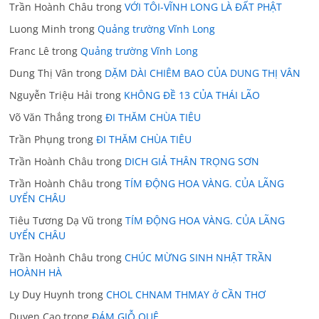
Trần Hoành Châu
trong
VỚI TÔI-VĨNH LONG LÀ ĐẤT PHẬT
Luong Minh
trong
Quảng trường Vĩnh Long
Franc Lê
trong
Quảng trường Vĩnh Long
Dung Thị Vân
trong
DẶM DÀI CHIÊM BAO CỦA DUNG THỊ VÂN
Nguyễn Triệu Hải
trong
KHÔNG ĐỀ 13 CỦA THÁI LÃO
Võ Văn Thắng
trong
ĐI THĂM CHÙA TIÊU
Trần Phụng
trong
ĐI THĂM CHÙA TIÊU
Trần Hoành Châu
trong
DICH GIẢ THÂN TRỌNG SƠN
Trần Hoành Châu
trong
TÍM ĐỘNG HOA VÀNG. CỦA LÃNG
UYỂN CHÂU
Tiêu Tương Dạ Vũ
trong
TÍM ĐỘNG HOA VÀNG. CỦA LÃNG
UYỂN CHÂU
Trần Hoành Châu
trong
CHÚC MỪNG SINH NHẬT TRẦN
HOÀNH HÀ
Ly Duy Huynh
trong
CHOL CHNAM THMAY ở CẦN THƠ
Duyen Cao
trong
ĐÁM GIỖ QUÊ