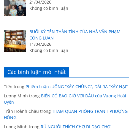
21/04/2026
Không có bình luận
BUỔI KÝ TÊN THÂN TÌNH CỦA NHÀ VĂN PHẠM
CÔNG LUẬN
11/04/2026
Không có bình luận
Các bình luận mới nhất
Tiến
trong
Phiếm Luận :UỐNG “XÂY-CHỪNG”, ĐÁI RA “XÂY NẠI”
Lương Minh
trong
BIỂN CÓ BAO GIỜ VƠI ĐÂU của Vương Hoài
Uyên
Trần Hoành Châu
trong
THAM QUAN PHÒNG TRANH PHƯỢNG
HỒNG.
Luong Minh
trong
RỦ NGƯỜI THÍCH CHỢ ĐI DẠO CHỢ