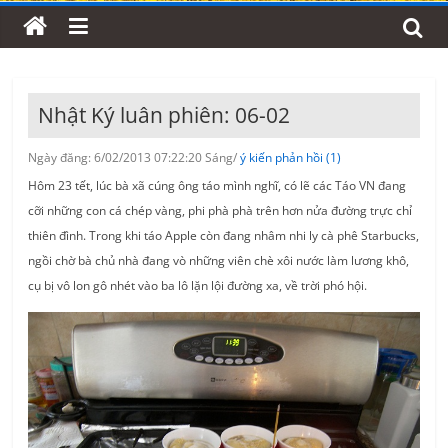
Nhật Ký luân phiên: 06-02
Ngày đăng: 6/02/2013 07:22:20 Sáng/
ý kiến phản hồi (1)
Hôm 23 tết, lúc bà xã cúng ông táo mình nghĩ, có lẽ các Táo VN đang
cỡi những con cá chép vàng, phi phà phà trên hơn nửa đường trực chỉ
thiên đình. Trong khi táo Apple còn đang nhâm nhi ly cà phê Starbucks,
ngồi chờ bà chủ nhà đang vò những viên chè xôi nước làm lương khô,
cụ bị vô lon gô nhét vào ba lô lặn lội đường xa, về trời phó hội.