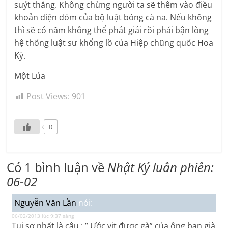
suýt thắng. Không chừng người ta sẽ thêm vào điều
khoản điện đóm của bộ luật bóng cà na. Nếu không
thì sẽ có năm không thể phát giải rồi phải bận lòng
hệ thống luật sư khổng lồ của Hiệp chũng quốc Hoa
Kỳ.
Một Lúa
Post Views:
901
0
Có 1 bình luận về
Nhật Ký luân phiên:
06-02
Nguyễn Văn Lần
nói:
06/02/2013 lúc 9:37 sáng
Tui sợ nhất là câu : ” Ước vịt được gà” của ông bạn già