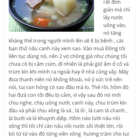
rất đơn
giản mà chỉ
lấy nước
uống vào,
nó tăng
kháng thể trong người mình lên sẽ ít bị bênh , các
bạn thử nấu canh này xem sao. Vào muà Đông tôi
liên tục dùng nó, nên 2 vợ chồng già như chúng tôi
chưa có bị cảm cúm, dĩ nhiên là phải giữ ấm ở cổ và
trùm kín khi mình ra ngoài hay ở nhà cũng vậy. Mấy
đưa thanh niên nó không khoái, nó ỷ sức trẻ nên
nói, tuị con hỏng có sao đâu mà lo. Thế rồi, hôm đó
hai đưá con tôi đều bị cảm, vì vậy sau đó nó mới
chịu nghe, chịụ uống nước canh này, chịu trùm kín
đầu và phải chịu xông là sả , lá ổi , lá cam lá chanh ,
lá bưởi và lá khuynh dịêp. Hôm nào lười nấu nồi
xông thì tôi chỉ cần nấu nồi nước sôi thiệt lớn, rồi
bỏ từ từ vào đó từng viên xông hương tràm cho tụi