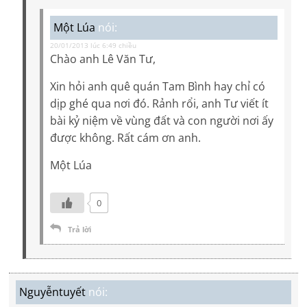
Một Lúa
nói:
20/01/2013 lúc 6:49 chiều
Chào anh Lê Văn Tư,
Xin hỏi anh quê quán Tam Bình hay chỉ có
dịp ghé qua nơi đó. Rảnh rổi, anh Tư viết ít
bài kỷ niệm về vùng đất và con người nơi ấy
được không. Rất cám ơn anh.
Một Lúa
0
Trả lời
Nguyễntuyết
nói: