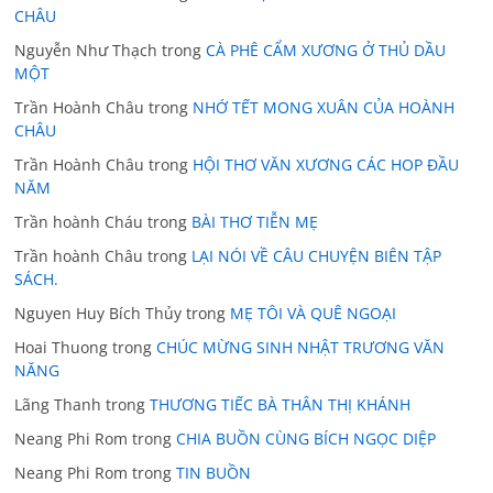
CHÂU
Nguyễn Như Thạch
trong
CÀ PHÊ CẨM XƯƠNG Ở THỦ DẦU
MỘT
Trần Hoành Châu
trong
NHỚ TẾT MONG XUÂN CỦA HOÀNH
CHÂU
Trần Hoành Châu
trong
HỘI THƠ VĂN XƯƠNG CÁC HOP ĐẦU
NĂM
Trần hoành Cháu
trong
BÀI THƠ TIỄN MẸ
Trần hoành Châu
trong
LẠI NÓI VỀ CÂU CHUYỆN BIÊN TẬP
SÁCH.
Nguyen Huy Bích Thủy
trong
MẸ TÔI VÀ QUÊ NGOẠI
Hoai Thuong
trong
CHÚC MỪNG SINH NHẬT TRƯƠNG VĂN
NĂNG
Lãng Thanh
trong
THƯƠNG TIẾC BÀ THÂN THỊ KHÁNH
Neang Phi Rom
trong
CHIA BUỒN CÙNG BÍCH NGỌC DIỆP
Neang Phi Rom
trong
TIN BUỒN