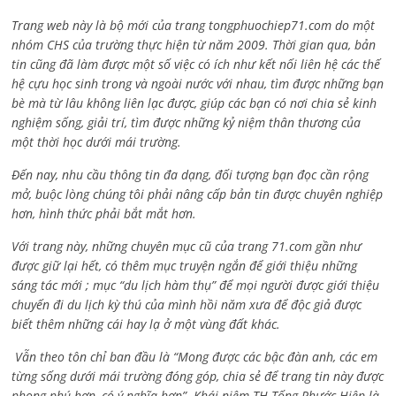
Trang web này là bộ mới của trang tongphuochiep71.com do một
nhóm CHS của trường thực hiện từ năm 2009. Thời gian qua, bản
tin cũng đã làm được một số việc có ích như kết nối liên hệ các thế
hệ cựu học sinh trong và ngoài nước với nhau, tìm được những bạn
bè mà từ lâu không liên lạc được, giúp các bạn có nơi chia sẻ kinh
nghiệm sống, giải trí, tìm được những kỷ niệm thân thương của
một thời học dưới mái trường.
Đến nay, nhu cầu thông tin đa dạng, đối tượng bạn đọc cần rộng
mở, buộc lòng chúng tôi phải nâng cấp bản tin được chuyên nghiệp
hơn, hình thức phải bắt mắt hơn.
Với trang này, những chuyên mục cũ của trang 71.com gần như
được giữ lại hết, có thêm mục truyện ngắn để giới thiệu những
sáng tác mới ; mục “du lịch hàm thụ” để mọi người được giới thiệu
chuyến đi du lịch kỳ thú của mình hồi năm xưa để độc giả được
biết thêm những cái hay lạ ở một vùng đất khác.
Vẫn theo tôn chỉ ban đầu là “Mong được các bậc đàn anh, các em
từng sống dưới mái trường đóng góp, chia sẻ để trang tin này được
phong phú hơn, có ý nghĩa hơn”. Khái niệm TH Tống Phước Hiệp là