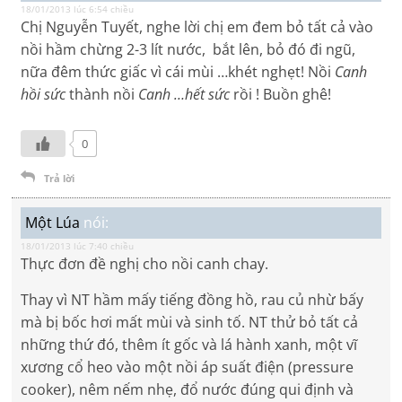
18/01/2013 lúc 6:54 chiều
Chị Nguyễn Tuyết, nghe lời chị em đem bỏ tất cả vào
nồi hầm chừng 2-3 lít nước, bắt lên, bỏ đó đi ngũ,
nữa đêm thức giấc vì cái mùi …khét nghẹt! Nồi
Canh
hồi sức
thành nồi
Canh …hết sức
rồi ! Buồn ghê!
0
Trả lời
Một Lúa
nói:
18/01/2013 lúc 7:40 chiều
Thực đơn đề nghị cho nồi canh chay.
Thay vì NT hầm mấy tiếng đồng hồ, rau củ nhừ bấy
mà bị bốc hơi mất mùi và sinh tố. NT thử bỏ tất cả
những thứ đó, thêm ít gốc và lá hành xanh, một vĩ
xương cổ heo vào một nồi áp suất điện (pressure
cooker), nêm nếm nhẹ, đổ nước đúng qui định và