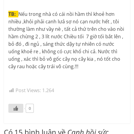
TB:
Nếu trong nhà có cái nồi hầm thì khoẻ hơn
nhiều ,khỏi phải canh lưả sợ nó cạn nước hết , tôi
thường làm như vầy nè , tất cả thứ trên cho vào nồi
hầm chừng 2 , 3 lít nước Chiều tối 7 giờ tối bắt lên ,
bỏ đó , đi ngủ , sáng thức dậy tự nhiên có nước
uống khoẻ re , không có cực khổ chi cả. Nước thì
uống , xác thì bỏ vô gốc cây nọ cây kia , nó tốt cho
cây rau hoặc cây trái vô cùng.!!!
Post Views:
1.264
0
Có 15 bình luận về
Canh hồi sức