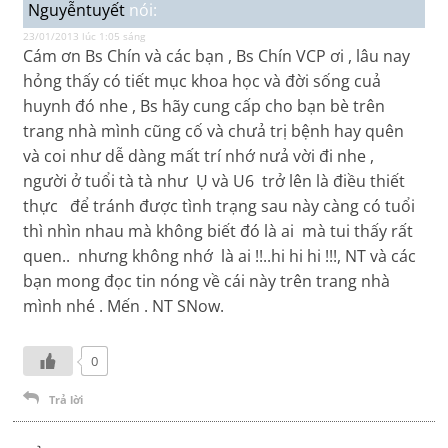
Nguyễntuyết
nói:
23/01/2013 lúc 1:05 sáng
Cám ơn Bs Chín và các bạn , Bs Chín VCP ơi , lâu nay
hỏng thấy có tiết mục khoa học và đời sống cuả
huynh đó nhe , Bs hãy cung cấp cho bạn bè trên
trang nhà mình cũng cố và chưả trị bệnh hay quên
và coi như dễ dàng mất trí nhớ nưả vời đi nhe ,
người ở tuổi tà tà như Ụ và U6 trở lên là điều thiết
thực để tránh được tình trạng sau này càng có tuổi
thì nhìn nhau mà không biết đó là ai mà tui thấy rất
quen.. nhưng không nhớ là ai !!..hi hi hi !!!, NT và các
bạn mong đọc tin nóng về cái này trên trang nhà
mình nhé . Mến . NT SNow.
0
Trả lời