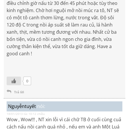
đìều chỉnh giờ nấu từ 30 đến 45 phút hoặc tùy theo
kinh nghiệm. Chờ hơi nguội mở nồi múc ra tô, NT sẽ
có một tô canh thơm lừng, nước trong vắt. Độ sôi
120 độ C trong nồi áp suất sẽ làm rau củ, lá hành
xanh, thịt, mềm tương đương với nhau. Nhất cử ba
bốn tiện, vừa có nồi canh ngon cho gia đình, vừa
cường thân kiện thể, vừa tốt da giữ dáng. Have a
good canh !
0
Trả lời
Nguyễntuyết
nói:
18/01/2013 lúc 10:12 chiều
Wow , Wow!!! , NT xin lỗi vì cái chữ TB ở cuối cùng cuả
cách nấu nồi canh quá nhỏ , nếu em và anh Một Luá