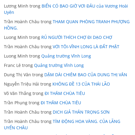
Lương Minh
trong
BIỂN CÓ BAO GIỜ VƠI ĐÂU của Vương Hoài
Uyên
Trần Hoành Châu
trong
THAM QUAN PHÒNG TRANH PHƯỢNG
HỒNG.
Luong Minh
trong
RỦ NGƯỜI THÍCH CHỢ ĐI DẠO CHỢ
Trần Hoành Châu
trong
VỚI TÔI-VĨNH LONG LÀ ĐẤT PHẬT
Luong Minh
trong
Quảng trường Vĩnh Long
Franc Lê
trong
Quảng trường Vĩnh Long
Dung Thị Vân
trong
DẶM DÀI CHIÊM BAO CỦA DUNG THỊ VÂN
Nguyễn Triệu Hải
trong
KHÔNG ĐỀ 13 CỦA THÁI LÃO
Võ Văn Thắng
trong
ĐI THĂM CHÙA TIÊU
Trần Phụng
trong
ĐI THĂM CHÙA TIÊU
Trần Hoành Châu
trong
DICH GIẢ THÂN TRỌNG SƠN
Trần Hoành Châu
trong
TÍM ĐỘNG HOA VÀNG. CỦA LÃNG
UYỂN CHÂU