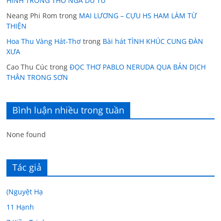
HÌNH TRONG THƠ NGÃ DU TỬ
Neang Phi Rom
trong
MAI LƯƠNG – CỰU HS HAM LÀM TỪ
THIỆN
Hoa Thu Vàng Hát-Thơ
trong
Bài hát TÌNH KHÚC CUNG ĐÀN
XƯA
Cao Thu Cúc
trong
ĐỌC THƠ PABLO NERUDA QUA BẢN DỊCH
THÂN TRONG SƠN
Bình luận nhiều trong tuần
None found
Tác giả
(Nguyệt Hạ
11 Hạnh