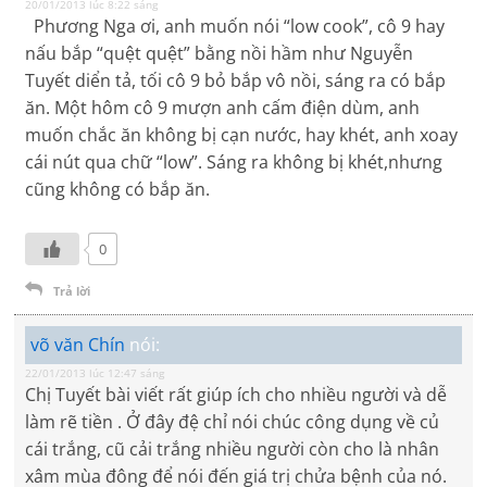
20/01/2013 lúc 8:22 sáng
Phương Nga ơi, anh muốn nói “low cook”, cô 9 hay
nấu bắp “quệt quệt” bằng nồi hầm như Nguyễn
Tuyết diển tả, tối cô 9 bỏ bắp vô nồi, sáng ra có bắp
ăn. Một hôm cô 9 mượn anh cấm điện dùm, anh
muốn chắc ăn không bị cạn nước, hay khét, anh xoay
cái nút qua chữ “low”. Sáng ra không bị khét,nhưng
cũng không có bắp ăn.
0
Trả lời
võ văn Chín
nói:
22/01/2013 lúc 12:47 sáng
Chị Tuyết bài viết rất giúp ích cho nhiều người và dễ
làm rẽ tiền . Ở đây đệ chỉ nói chúc công dụng về củ
cái trắng, cũ cải trắng nhiều người còn cho là nhân
xâm mùa đông để nói đến giá trị chửa bệnh của nó.