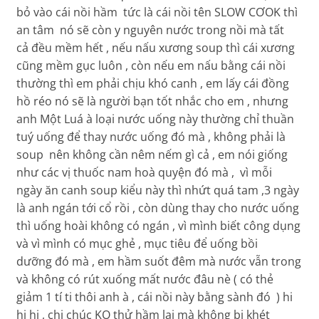
bỏ vào cái nồi hầm tức là cái nồi tên SLOW CƠOK thì
an tâm nó sẽ còn y nguyên nước trong nồi mà tất
cả đều mềm hết , nếu nấu xương soup thì cái xương
cũng mềm gục luôn , còn nếu em nấu bằng cái nồi
thường thì em phải chịu khó canh , em lấy cái đồng
hồ réo nó sẽ là người bạn tốt nhắc cho em , nhưng
anh Một Luá à loại nước uống này thường chỉ thuần
tuý uống để thay nước uống đó mà , không phải là
soup nên không cần nêm nếm gì cả , em nói giống
như các vị thuốc nam hoà quyện đó mà , vì mỗi
ngày ăn canh soup kiểu này thì nhứt quá tam ,3 ngày
là anh ngán tới cổ rồi , còn dùng thay cho nước uống
thì uống hoài không có ngán , vì mình biết công dụng
và vì mình có mục ghẻ , mục tiêu để uống bồi
dưỡng đó mà , em hầm suốt đêm mà nước vẫn trong
và không có rút xuống mất nước đâu nè ( có thẻ
giảm 1 tí ti thôi anh à , cái nồi này bằng sành đó ) hi
hi hi , chị chúc KO thử hầm lại mà không bị khét