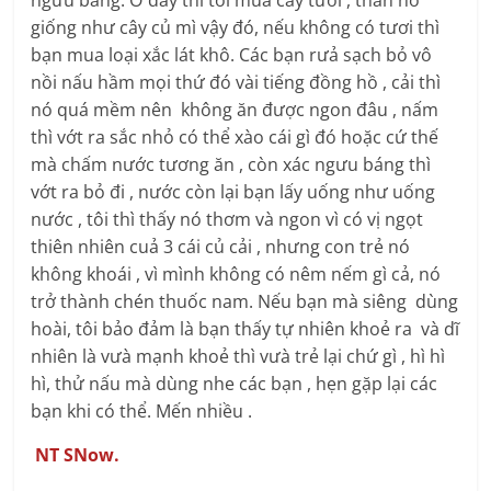
ngưu bàng. Ở đây thì tôi mua cây tươi , thân nó
giống như cây củ mì vậy đó, nếu không có tươi thì
bạn mua loại xắc lát khô. Các bạn rưả sạch bỏ vô
nồi nấu hầm mọi thứ đó vài tiếng đồng hồ , cải thì
nó quá mềm nên không ăn được ngon đâu , nấm
thì vớt ra sắc nhỏ có thể xào cái gì đó hoặc cứ thế
mà chấm nước tương ăn , còn xác ngưu báng thì
vớt ra bỏ đi , nước còn lại bạn lấy uống như uống
nước , tôi thì thấy nó thơm và ngon vì có vị ngọt
thiên nhiên cuả 3 cái củ cải , nhưng con trẻ nó
không khoái , vì mình không có nêm nếm gì cả, nó
trở thành chén thuốc nam. Nếu bạn mà siêng dùng
hoài, tôi bảo đảm là bạn thấy tự nhiên khoẻ ra và dĩ
nhiên là vưà mạnh khoẻ thì vưà trẻ lại chứ gì , hì hì
hì, thử nấu mà dùng nhe các bạn , hẹn gặp lại các
bạn khi có thể. Mến nhiều .
NT SNow.