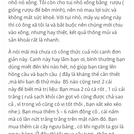
nhỏ nó xông. Tôi còn cho tuị nhỏ xông bằng rượu (
giống rượu đế bên mình), nên nó mau lợi sức và
không mất sức khoẻ. Với tụi nhỏ, mấy vụ xông này
thì có ông xã tôi la và bắt buộc nên chúng mới chịu
vào xông, nhưng hay thiệt, kết quả thông mủi và
sản khoái rất là nhanh.
À nói mãi mà chưa có công thức cuả nồi canh đơn
giản này. Canh này hay lắm bạn ơi, bình thường bạn
dùng miết đến khi nào hết, nó giúp bạn tăng lên
hồng cầu và bạch cầu ( đây là kháng thể cần thiết
,mà khi bạn đi thử máu BS nào cũng test 2 cái
này để biết mà trị liệu: Bạn mua 2 củ cà rốt , 1 củ cải
trắng ( rưả sạch khỏi cần gọt vỏ cũng được chả sao
cả , vì trong vỏ cũng có vị tốt thôi , bạn xắt xéo xéo
nhe ). Bạn mua thêm 5 – 6 nấm đông cô , cái nấm
mà có lằn nứt trắng trắng trên mặt nấm đó. Bạn
mua thêm cái cây ngưu báng , có khi người ta gọi là