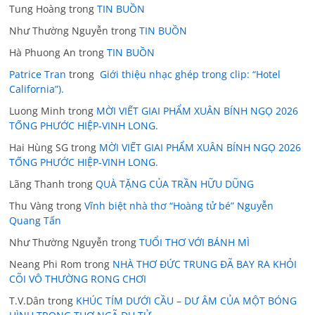
Tung Hoàng
trong
TIN BUỒN
Như Thường Nguyễn
trong
TIN BUỒN
Hà Phuong An
trong
TIN BUỒN
Patrice Tran
trong
Giới thiệu nhạc ghép trong clip: “Hotel
California”).
Luong Minh
trong
MỜI VIẾT GIAI PHẨM XUÂN BÍNH NGỌ 2026
TỐNG PHƯỚC HIỆP-VINH LONG.
Hai Hùng SG
trong
MỜI VIẾT GIAI PHẨM XUÂN BÍNH NGỌ 2026
TỐNG PHƯỚC HIỆP-VINH LONG.
Lãng Thanh
trong
QUÀ TẶNG CỦA TRẦN HỮU DŨNG
Thu Vàng
trong
Vĩnh biệt nhà thơ “Hoàng tử bé” Nguyễn
Quang Tấn
Như Thường Nguyễn
trong
TUỔI THƠ VỚI BÁNH MÌ
Neang Phi Rom
trong
NHÀ THƠ ĐỨC TRUNG ĐÃ BAY RA KHỎI
CÕI VÔ THƯỜNG RONG CHƠI
T.V.Dân
trong
KHÚC TÍM DƯỚI CẦU – DƯ ÂM CỦA MỘT BÓNG