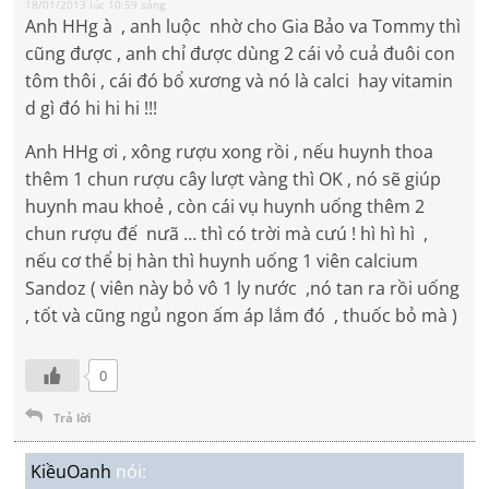
18/01/2013 lúc 10:59 sáng
Anh HHg à , anh luộc nhờ cho Gia Bảo va Tommy thì
cũng được , anh chỉ được dùng 2 cái vỏ cuả đuôi con
tôm thôi , cái đó bổ xương và nó là calci hay vitamin
d gì đó hi hi hi !!!
Anh HHg ơi , xông rượu xong rồi , nếu huynh thoa
thêm 1 chun rượu cây lượt vàng thì OK , nó sẽ giúp
huynh mau khoẻ , còn cái vụ huynh uống thêm 2
chun rượu đế nưã … thì có trời mà cưú ! hì hì hì ,
nếu cơ thể bị hàn thì huynh uống 1 viên calcium
Sandoz ( viên này bỏ vô 1 ly nước ,nó tan ra rồi uống
, tốt và cũng ngủ ngon ấm áp lắm đó , thuốc bỏ mà )
0
Trả lời
KiềuOanh
nói: