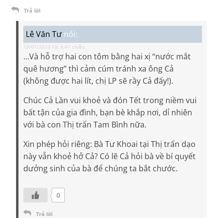
Trả lời
Lê Văn Tư
nói:
19/01/2013 lúc 6:41 chiều
…Và hỗ trợ hai con tôm bằng hai xị “nước mắt
quê hương” thì cảm cúm tránh xa ông Cả
(không được hai lít, chị LP sẽ rầy Cả đấy!).
Chúc Cả Lần vui khoẻ và đón Tết trong niềm vui
bất tận của gia đình, bạn bè khắp nơi, dỉ nhiên
với bà con Thị trấn Tam Bình nữa.
Xin phép hỏi riêng: Bà Tư Khoai tại Thị trấn dạo
này vẫn khoẻ hở Cả? Có lẽ Cả hỏi bà về bí quyết
dưởng sinh của bà để chúng ta bắt chước.
0
Trả lời