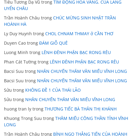
Tiêu Tương Dạ Vũ
trong
TÍM ĐỘNG HOA VÀNG. CỦA LÃNG
UYỂN CHÂU
Trần Hoành Châu
trong
CHÚC MỪNG SINH NHẬT TRẦN
HOÀNH HÀ
Ly Duy Huynh
trong
CHOL CHNAM THMAY ở CẦN THƠ
Duyen Cao
trong
ĐÁM GIỖ QUÊ
Luong Minh
trong
LÊNH ĐÊNH PHẬN BẠC RONG RÊU
Phan Cát Tường
trong
LÊNH ĐÊNH PHẬN BẠC RONG RÊU
Bacsi Suu
trong
NHÂN CHUYẾN THĂM VĂN MIẾU VĨNH LONG
Bacsi Suu
trong
NHÂN CHUYẾN THĂM VĂN MIẾU VĨNH LONG
Sửu
trong
KHÔNG ĐỀ 1 CỦA THÁI LÃO
Sửu
trong
NHÂN CHUYẾN THĂM VĂN MIẾU VĨNH LONG
huong tran ly
trong
THƯƠNG TIẾC BÀ THÂN THỊ KHÁNH
Khuong Trong Suu
trong
THĂM MIẾU CÔNG THẦN TỈNH VĨNH
LONG
Trần Hoành Châu
trong
BÍNH NGỌ THẲNG TIẾN CỦA HOÀNH