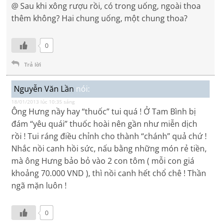
@ Sau khi xông rượu rồi, có trong uống, ngoài thoa
thêm không? Hai chung uống, một chung thoa?
0
Trả lời
Nguyễn Văn Lần
nói:
18/01/2013 lúc 10:35 sáng
Ông Hưng nầy hay “thuốc” tui quá ! Ở Tam Bình bị
đám “yêu quái” thuốc hoài nên gần như miễn dịch
rồi ! Tui ráng điều chỉnh cho thành “chánh” quả chứ !
Nhắc nồi canh hồi sức, nấu bằng những món rẻ tiền,
mà ông Hưng bảo bỏ vào 2 con tôm ( mỗi con giá
khoảng 70.000 VND ), thì nồi canh hết chổ chê ! Thần
ngã mặn luôn !
0