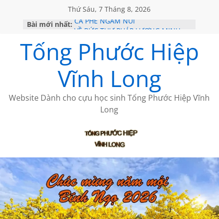
Thứ Sáu, 7 Tháng 8, 2026
Bài mới nhất:
CÀ PHÊ NGẮM NÚI
VỀ BỨC THƯ PHÁP LƯƠNG MINH
Tống Phước Hiệp
GẶP Ở MỸ
HỌC SỬ HỒI XƯA
MỘT ĐỜI ĐI QUA NHỮNG TRANG
Vĩnh Long
SÁCH
BẤT CHỢT CỦA CHÂU LỆ DUNG
Website Dành cho cựu học sinh Tống Phước Hiệp Vĩnh
Long