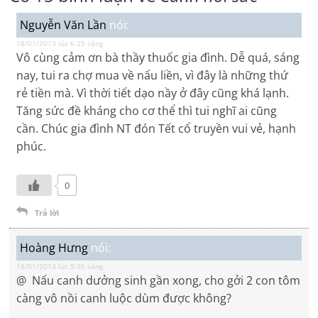
Nguyễn Văn Lần
nói:
18/01/2013 lúc 6:25 sáng
Vô cùng cảm ơn bà thầy thuốc gia đình. Dễ quá, sáng
nay, tui ra chợ mua về nấu liền, vì đây là những thứ
rẻ tiền mà. Vì thời tiết dạo nầy ở đây cũng khá lạnh.
Tăng sức đề kháng cho cơ thể thì tui nghĩ ai cũng
cần. Chúc gia đình NT đón Tết cổ truyền vui vẻ, hạnh
phúc.
0
Trả lời
Hoàng Hưng
nói:
18/01/2013 lúc 9:36 sáng
@ Nấu canh dưởng sinh gần xong, cho gởi 2 con tôm
càng vô nồi canh luộc dùm được không?