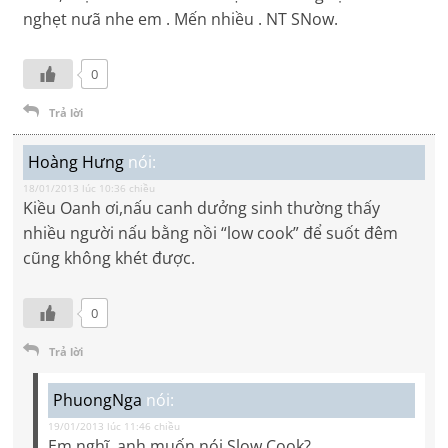
nghẹt nưã nhe em . Mến nhiều . NT SNow.
0
Trả lời
Hoàng Hưng
nói:
18/01/2013 lúc 10:36 chiều
Kiều Oanh ơi,nấu canh dưởng sinh thường thấy
nhiều người nấu bằng nồi “low cook” để suốt đêm
cũng không khét được.
0
Trả lời
PhuongNga
nói:
19/01/2013 lúc 11:46 chiều
Em nghĩ, anh muốn nói Slow Cook?