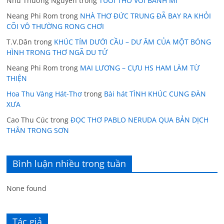
Như Thường Nguyễn
trong
TUỔI THƠ VỚI BÁNH MÌ
Neang Phi Rom
trong
NHÀ THƠ ĐỨC TRUNG ĐÃ BAY RA KHỎI
CÕI VÔ THƯỜNG RONG CHƠI
T.V.Dân
trong
KHÚC TÍM DƯỚI CẦU – DƯ ÂM CỦA MỘT BÓNG
HÌNH TRONG THƠ NGÃ DU TỬ
Neang Phi Rom
trong
MAI LƯƠNG – CỰU HS HAM LÀM TỪ
THIỆN
Hoa Thu Vàng Hát-Thơ
trong
Bài hát TÌNH KHÚC CUNG ĐÀN
XƯA
Cao Thu Cúc
trong
ĐỌC THƠ PABLO NERUDA QUA BẢN DỊCH
THÂN TRONG SƠN
Bình luận nhiều trong tuần
None found
Tác giả