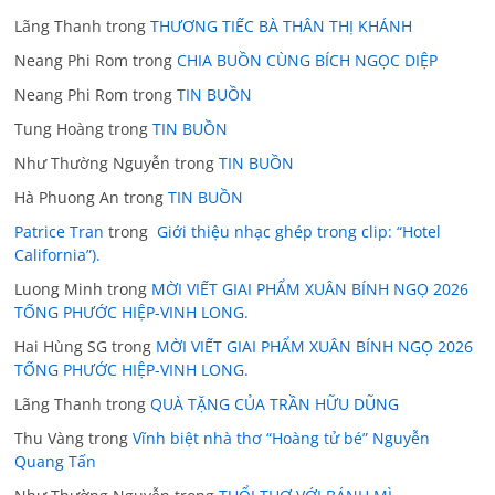
Lãng Thanh
trong
THƯƠNG TIẾC BÀ THÂN THỊ KHÁNH
Neang Phi Rom
trong
CHIA BUỒN CÙNG BÍCH NGỌC DIỆP
Neang Phi Rom
trong
TIN BUỒN
Tung Hoàng
trong
TIN BUỒN
Như Thường Nguyễn
trong
TIN BUỒN
Hà Phuong An
trong
TIN BUỒN
Patrice Tran
trong
Giới thiệu nhạc ghép trong clip: “Hotel
California”).
Luong Minh
trong
MỜI VIẾT GIAI PHẨM XUÂN BÍNH NGỌ 2026
TỐNG PHƯỚC HIỆP-VINH LONG.
Hai Hùng SG
trong
MỜI VIẾT GIAI PHẨM XUÂN BÍNH NGỌ 2026
TỐNG PHƯỚC HIỆP-VINH LONG.
Lãng Thanh
trong
QUÀ TẶNG CỦA TRẦN HỮU DŨNG
Thu Vàng
trong
Vĩnh biệt nhà thơ “Hoàng tử bé” Nguyễn
Quang Tấn