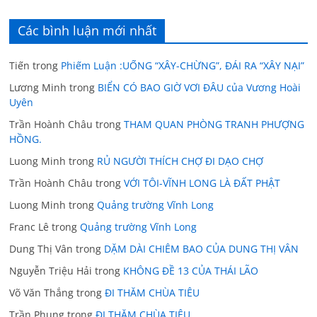
Các bình luận mới nhất
Tiến
trong
Phiếm Luận :UỐNG “XÂY-CHỪNG”, ĐÁI RA “XÂY NẠI”
Lương Minh
trong
BIỂN CÓ BAO GIỜ VƠI ĐÂU của Vương Hoài
Uyên
Trần Hoành Châu
trong
THAM QUAN PHÒNG TRANH PHƯỢNG
HỒNG.
Luong Minh
trong
RỦ NGƯỜI THÍCH CHỢ ĐI DẠO CHỢ
Trần Hoành Châu
trong
VỚI TÔI-VĨNH LONG LÀ ĐẤT PHẬT
Luong Minh
trong
Quảng trường Vĩnh Long
Franc Lê
trong
Quảng trường Vĩnh Long
Dung Thị Vân
trong
DẶM DÀI CHIÊM BAO CỦA DUNG THỊ VÂN
Nguyễn Triệu Hải
trong
KHÔNG ĐỀ 13 CỦA THÁI LÃO
Võ Văn Thắng
trong
ĐI THĂM CHÙA TIÊU
Trần Phụng
trong
ĐI THĂM CHÙA TIÊU