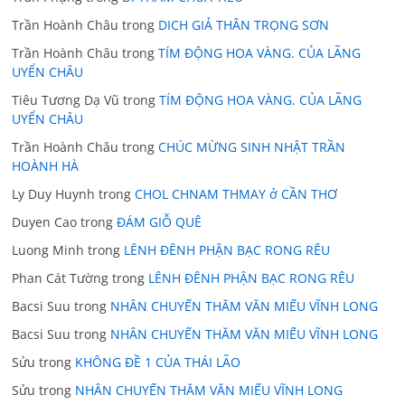
Trần Hoành Châu
trong
DICH GIẢ THÂN TRỌNG SƠN
Trần Hoành Châu
trong
TÍM ĐỘNG HOA VÀNG. CỦA LÃNG
UYỂN CHÂU
Tiêu Tương Dạ Vũ
trong
TÍM ĐỘNG HOA VÀNG. CỦA LÃNG
UYỂN CHÂU
Trần Hoành Châu
trong
CHÚC MỪNG SINH NHẬT TRẦN
HOÀNH HÀ
Ly Duy Huynh
trong
CHOL CHNAM THMAY ở CẦN THƠ
Duyen Cao
trong
ĐÁM GIỖ QUÊ
Luong Minh
trong
LÊNH ĐÊNH PHẬN BẠC RONG RÊU
Phan Cát Tường
trong
LÊNH ĐÊNH PHẬN BẠC RONG RÊU
Bacsi Suu
trong
NHÂN CHUYẾN THĂM VĂN MIẾU VĨNH LONG
Bacsi Suu
trong
NHÂN CHUYẾN THĂM VĂN MIẾU VĨNH LONG
Sửu
trong
KHÔNG ĐỀ 1 CỦA THÁI LÃO
Sửu
trong
NHÂN CHUYẾN THĂM VĂN MIẾU VĨNH LONG