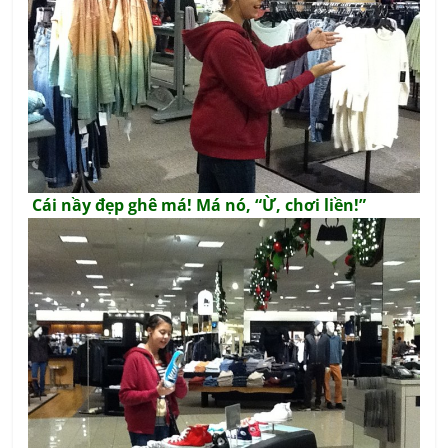
Cái nầy đẹp ghê má! Má nó, “Ừ, chơi liền!”