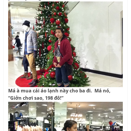
Má à mua cái áo lạnh nầy cho ba đi. Má nó,
“Giởn chơi sao, 198 đô!”