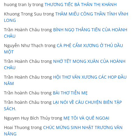
huong tran ly
trong
THƯƠNG TIẾC BÀ THÂN THỊ KHÁNH
Khuong Trong Suu
trong
THĂM MIẾU CÔNG THẦN TỈNH VĨNH
LONG
Trần Hoành Châu
trong
BÍNH NGỌ THẲNG TIẾN CỦA HOÀNH
CHÂU
Nguyễn Như Thạch
trong
CÀ PHÊ CẨM XƯƠNG Ở THỦ DẦU
MỘT
Trần Hoành Châu
trong
NHỚ TẾT MONG XUÂN CỦA HOÀNH
CHÂU
Trần Hoành Châu
trong
HỘI THƠ VĂN XƯƠNG CÁC HOP ĐẦU
NĂM
Trần hoành Cháu
trong
BÀI THƠ TIỄN MẸ
Trần hoành Châu
trong
LẠI NÓI VỀ CÂU CHUYỆN BIÊN TẬP
SÁCH.
Nguyen Huy Bích Thủy
trong
MẸ TÔI VÀ QUÊ NGOẠI
Hoai Thuong
trong
CHÚC MỪNG SINH NHẬT TRƯƠNG VĂN
NĂNG