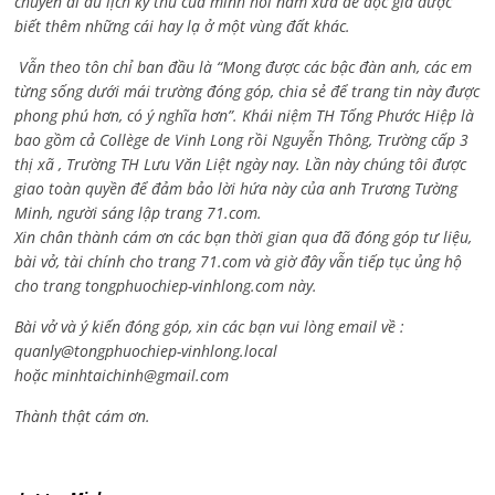
chuyến đi du lịch kỳ thú của mình hồi năm xưa để độc giả được
biết thêm những cái hay lạ ở một vùng đất khác.
Vẫn theo tôn chỉ ban đầu là “Mong được các bậc đàn anh, các em
từng sống dưới mái trường đóng góp, chia sẻ để trang tin này được
phong phú hơn, có ý nghĩa hơn”. Khái niệm TH Tống Phước Hiệp là
bao gồm cả
Collège de Vinh Long rồi Nguyễn Thông,
Trường cấp 3
thị xã , Trường TH Lưu Văn Liệt ngày nay. Lần này chúng tôi được
giao toàn quyền để đảm bảo lời hứa này của anh Trương Tường
Minh, người sáng lập trang 71.com.
Xin chân thành cám ơn các bạn thời gian qua đã đóng góp tư liệu,
bài vở, tài chính cho trang 71.com và giờ đây vẫn tiếp tục ủng hộ
cho trang tongphuochiep-vinhlong.com này.
Bài vở và ý kiến đóng góp, xin các bạn vui lòng email về :
quanly@tongphuochiep-vinhlong.local
hoặc
minhtaichinh@gmail.com
Thành thật cám ơn.