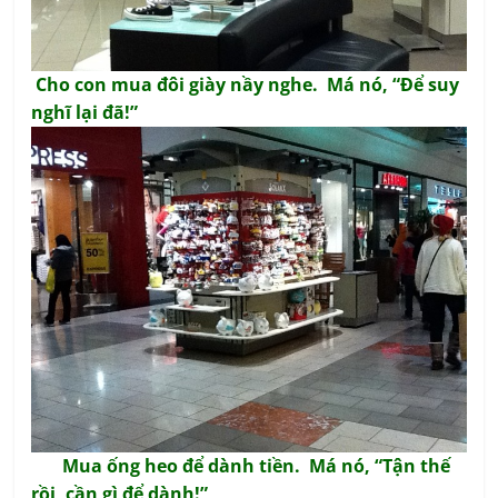
Cho con mua đôi giày nầy nghe. Má nó, “Để suy
nghĩ lại đã!”
Mua ống heo để dành tiền. Má nó, “Tận thế
rồi, cần gì để dành!”