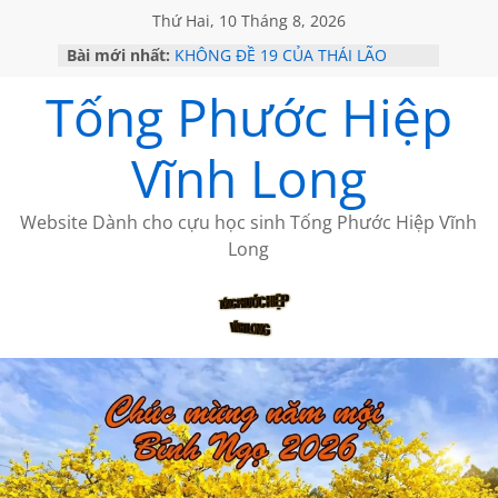
Thứ Hai, 10 Tháng 8, 2026
Bài mới nhất:
KHÔNG ĐỀ 19 CỦA THÁI LÃO
GỞI TÌNH TRÊN ĐẢO
Tống Phước Hiệp
VỀ MỘT NGƯỜI BẠN THÂN
SÀI GÒN – HÒN NGỌC VIỄN ĐÔNG
KHÔNG ĐỀ 20 CỦA THÁI LÃO
Vĩnh Long
Website Dành cho cựu học sinh Tống Phước Hiệp Vĩnh
Long