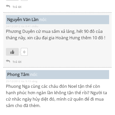
Trả lời
Nguyễn Văn Lần
nói:
24/12/2012 lúc 8:41 chiều
Phương Duyên cứ mua sắm xả láng, hết 90 đô của
tháng nầy, xin cậu đại gia Hoàng Hưng thêm 10 đô !
0
Trả lời
Phong Tâm
nói:
25/12/2012 lúc 9:13 sáng
Phuong Nga cùng các cháu đón Noel tận thế còn
hạnh phúc hơn ngàn lần không tận thế rồi? Người ta
cứ nhắc ngày hủy diệt đó, mình cứ quên để đi mua
sắm cho đã thèm.