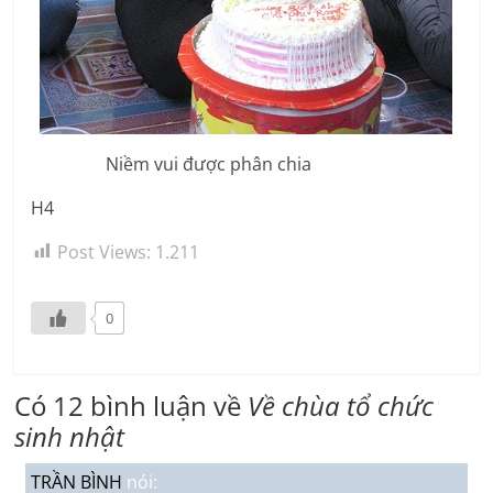
Niềm vui được phân chia
H4
Post Views:
1.211
0
Có 12 bình luận về
Về chùa tổ chức
sinh nhật
TRẦN BÌNH
nói: