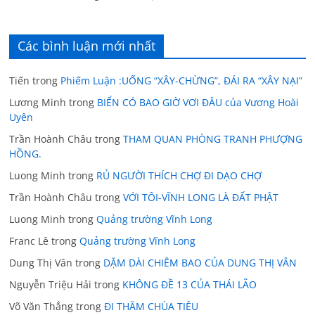
Các bình luận mới nhất
Tiến
trong
Phiếm Luận :UỐNG “XÂY-CHỪNG”, ĐÁI RA “XÂY NẠI”
Lương Minh
trong
BIỂN CÓ BAO GIỜ VƠI ĐÂU của Vương Hoài
Uyên
Trần Hoành Châu
trong
THAM QUAN PHÒNG TRANH PHƯỢNG
HỒNG.
Luong Minh
trong
RỦ NGƯỜI THÍCH CHỢ ĐI DẠO CHỢ
Trần Hoành Châu
trong
VỚI TÔI-VĨNH LONG LÀ ĐẤT PHẬT
Luong Minh
trong
Quảng trường Vĩnh Long
Franc Lê
trong
Quảng trường Vĩnh Long
Dung Thị Vân
trong
DẶM DÀI CHIÊM BAO CỦA DUNG THỊ VÂN
Nguyễn Triệu Hải
trong
KHÔNG ĐỀ 13 CỦA THÁI LÃO
Võ Văn Thắng
trong
ĐI THĂM CHÙA TIÊU