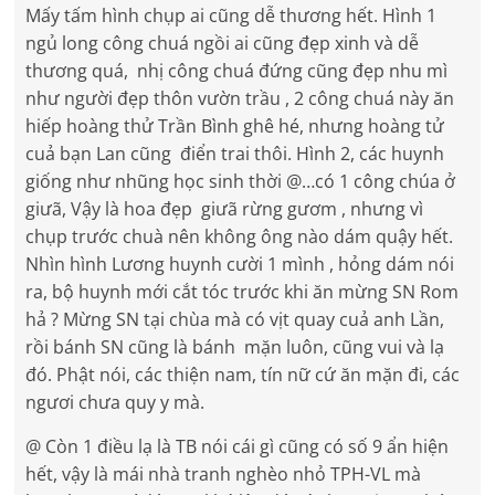
Mấy tấm hình chụp ai cũng dễ thương hết. Hình 1
ngủ long công chuá ngồi ai cũng đẹp xinh và dễ
thương quá, nhị công chuá đứng cũng đẹp nhu mì
như người đẹp thôn vườn trầu , 2 công chuá này ăn
hiếp hoàng thử Trần Bình ghê hé, nhưng hoàng tử
cuả bạn Lan cũng điển trai thôi. Hình 2, các huynh
giống như nhũng học sinh thời @…có 1 công chúa ở
giưã, Vậy là hoa đẹp giưã rừng gươm , nhưng vì
chụp trước chuà nên không ông nào dám quậy hết.
Nhìn hình Lương huynh cười 1 mình , hỏng dám nói
ra, bộ huynh mới cắt tóc trước khi ăn mừng SN Rom
hả ? Mừng SN tại chùa mà có vịt quay cuả anh Lần,
rồi bánh SN cũng là bánh mặn luôn, cũng vui và lạ
đó. Phật nói, các thiện nam, tín nữ cứ ăn mặn đi, các
ngươi chưa quy y mà.
@ Còn 1 điều lạ là TB nói cái gì cũng có số 9 ẩn hiện
hết, vậy là mái nhà tranh nghèo nhỏ TPH-VL mà