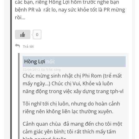
các bạn, riêng Hồng Lợi hôm trước nghe bạn
bệnh PR và rất lo, nay sức khỏe tốt là PR mừng
rồi…
0
Trả lời
Hồng Lợi
nói:
22/09/2012 lúc 5:56 sáng
Chúc mừng sinh nhật chị Phi Rom (trể mất
mấy ngày…) Chúc chị Vui, Khỏe và luôn
năng động trong việc xây dựng trang tph-vl
Tôi nghĩ tới chị luôn, nhưng do hoàn cảnh
riêng nên không liên lạc thường xuyên.
Cảnh quan chùa đả mang đến cho tôi một
cảm giác yên bình; tôi rất thích mấy tấm