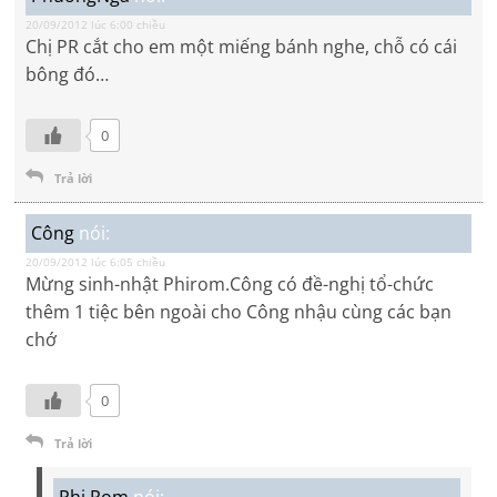
20/09/2012 lúc 6:00 chiều
Chị PR cắt cho em một miếng bánh nghe, chỗ có cái
bông đó…
0
Trả lời
Công
nói:
20/09/2012 lúc 6:05 chiều
Mừng sinh-nhật Phirom.Công có đề-nghị tổ-chức
thêm 1 tiệc bên ngoài cho Công nhậu cùng các bạn
chớ
0
Trả lời
Phi Rom
nói: