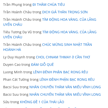
Trần Phụng
trong
ĐI THĂM CHÙA TIÊU
Trần Hoành Châu
trong
DICH GIẢ THÂN TRỌNG SƠN
Trần Hoành Châu
trong
TÍM ĐỘNG HOA VÀNG. CỦA LÃNG
UYỂN CHÂU
Tiêu Tương Dạ Vũ
trong
TÍM ĐỘNG HOA VÀNG. CỦA LÃNG
UYỂN CHÂU
Trần Hoành Châu
trong
CHÚC MỪNG SINH NHẬT TRẦN
HOÀNH HÀ
Ly Duy Huynh
trong
CHOL CHNAM THMAY ở CẦN THƠ
Duyen Cao
trong
ĐÁM GIỖ QUÊ
Luong Minh
trong
LÊNH ĐÊNH PHẬN BẠC RONG RÊU
Phan Cát Tường
trong
LÊNH ĐÊNH PHẬN BẠC RONG RÊU
Bacsi Suu
trong
NHÂN CHUYẾN THĂM VĂN MIẾU VĨNH LONG
Bacsi Suu
trong
NHÂN CHUYẾN THĂM VĂN MIẾU VĨNH LONG
Sửu
trong
KHÔNG ĐỀ 1 CỦA THÁI LÃO