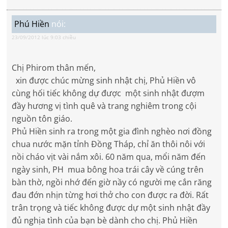
Phú Hiền
nói:
23/09/2012 lúc 9:03 chiều
Chị Phirom thân mến,
xin được chúc mừng sinh nhật chị, Phủ Hiền vô
cùng hối tiếc không dự được một sinh nhật đượm
đầy hương vị tình quê và trang nghiêm trong cội
nguồn tôn giáo.
Phủ Hiền sinh ra trong một gia đình nghèo nơi đồng
chua nước mặn tỉnh Đồng Tháp, chỉ ăn thôi nôi với
nồi cháo vịt vài nắm xôi. 60 năm qua, mổi năm đến
ngày sinh, PH mua bông hoa trái cây về cúng trên
bàn thờ, ngồi nhớ đến giờ nầy có người mẹ cắn răng
đau đớn nhịn từng hơi thở cho con được ra đời. Rất
trân trọng và tiếc không được dự một sinh nhật đầy
đủ nghịa tình của bạn bè dành cho chị. Phủ Hiền