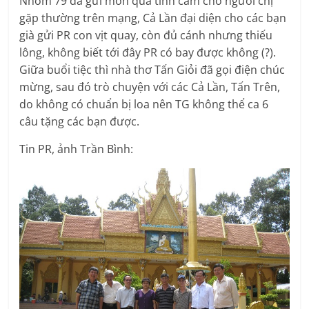
Nhóm 79 đã gửi món quà tình cảm cho người chị
gặp thường trên mạng, Cả Lần đại diện cho các bạn
già gửi PR con vịt quay, còn đủ cánh nhưng thiếu
lông, không biết tới đây PR có bay được không (?).
Giữa buổi tiệc thì nhà thơ Tấn Giỏi đã gọi điện chúc
mừng, sau đó trò chuyện với các Cả Lần, Tấn Trên,
do không có chuẩn bị loa nên TG không thể ca 6
câu tặng các bạn được.
Tin PR, ảnh Trần Bình: