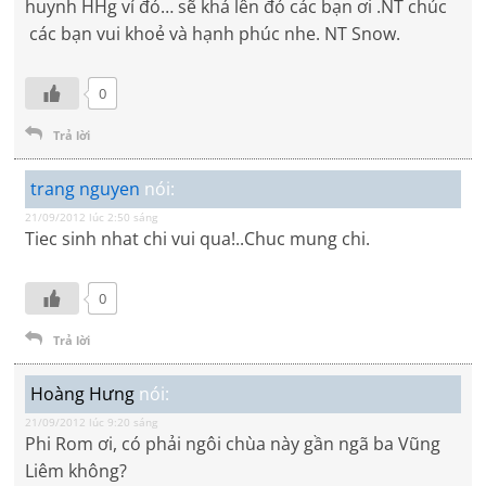
huynh HHg ví đó… sẽ khá lên đó các bạn ơi .NT chúc
các bạn vui khoẻ và hạnh phúc nhe. NT Snow.
0
Trả lời
trang nguyen
nói:
21/09/2012 lúc 2:50 sáng
Tiec sinh nhat chi vui qua!..Chuc mung chi.
0
Trả lời
Hoàng Hưng
nói:
21/09/2012 lúc 9:20 sáng
Phi Rom ơi, có phải ngôi chùa này gần ngã ba Vũng
Liêm không?