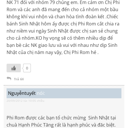
NK 71 đối với nhóm 79 chúng em. Em cám ơn Chị Phi
Rom và các anh đã mang đến cho cả nhóm một bầu
không khí vui nhộn và chan hòa tình đoàn kết .Chiếc
bánh Sinh Nhật hôm ấy được chị Phi Rom cắt chia ra
như niềm vui ngày Sinh Nhật được chị san sẻ chung
cho cả nhóm.KO hy vọng sẽ có thêm nhiều dịp để
bạn bè các NK giao lưu và vui với nhau như dịp Sinh
Nhật của chị năm nay vậy, Chị Phi Rom hé .
0
Trả lời
Nguyễntuyết
nói:
20/09/2012 lúc 10:05 chiều
Phi Rom được các bạn tổ chức mừng Sinh Nhật tại
chuà Hạnh Phúc Tăng rất là hạnh phúc và đăc biệt.