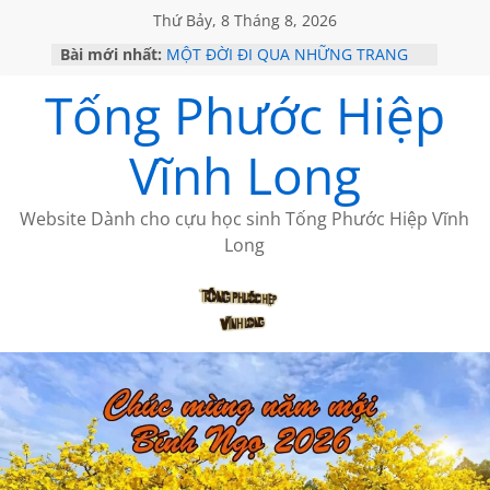
Thứ Bảy, 8 Tháng 8, 2026
Bài mới nhất:
MỘT ĐỜI ĐI QUA NHỮNG TRANG
SÁCH
Tống Phước Hiệp
KHÔNG ĐỀ 19 CỦA THÁI LÃO
CHÙM THƠ CỦA BÍCH HÀ
GIÃ TỪ ĐÀ LẠT của ANTH ĐOÀN
Vĩnh Long
HỌC SỬ HỒI XƯA
Website Dành cho cựu học sinh Tống Phước Hiệp Vĩnh
Long