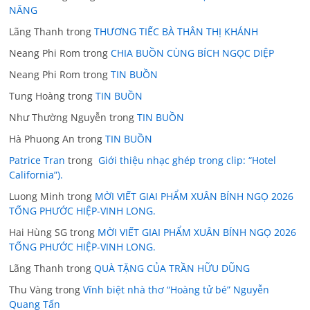
NĂNG
Lãng Thanh
trong
THƯƠNG TIẾC BÀ THÂN THỊ KHÁNH
Neang Phi Rom
trong
CHIA BUỒN CÙNG BÍCH NGỌC DIỆP
Neang Phi Rom
trong
TIN BUỒN
Tung Hoàng
trong
TIN BUỒN
Như Thường Nguyễn
trong
TIN BUỒN
Hà Phuong An
trong
TIN BUỒN
Patrice Tran
trong
Giới thiệu nhạc ghép trong clip: “Hotel
California”).
Luong Minh
trong
MỜI VIẾT GIAI PHẨM XUÂN BÍNH NGỌ 2026
TỐNG PHƯỚC HIỆP-VINH LONG.
Hai Hùng SG
trong
MỜI VIẾT GIAI PHẨM XUÂN BÍNH NGỌ 2026
TỐNG PHƯỚC HIỆP-VINH LONG.
Lãng Thanh
trong
QUÀ TẶNG CỦA TRẦN HỮU DŨNG
Thu Vàng
trong
Vĩnh biệt nhà thơ “Hoàng tử bé” Nguyễn
Quang Tấn