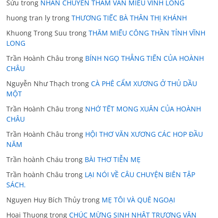
Sửu
trong
NHÂN CHUYẾN THĂM VĂN MIẾU VĨNH LONG
huong tran ly
trong
THƯƠNG TIẾC BÀ THÂN THỊ KHÁNH
Khuong Trong Suu
trong
THĂM MIẾU CÔNG THẦN TỈNH VĨNH
LONG
Trần Hoành Châu
trong
BÍNH NGỌ THẲNG TIẾN CỦA HOÀNH
CHÂU
Nguyễn Như Thạch
trong
CÀ PHÊ CẨM XƯƠNG Ở THỦ DẦU
MỘT
Trần Hoành Châu
trong
NHỚ TẾT MONG XUÂN CỦA HOÀNH
CHÂU
Trần Hoành Châu
trong
HỘI THƠ VĂN XƯƠNG CÁC HOP ĐẦU
NĂM
Trần hoành Cháu
trong
BÀI THƠ TIỄN MẸ
Trần hoành Châu
trong
LẠI NÓI VỀ CÂU CHUYỆN BIÊN TẬP
SÁCH.
Nguyen Huy Bích Thủy
trong
MẸ TÔI VÀ QUÊ NGOẠI
Hoai Thuong
trong
CHÚC MỪNG SINH NHẬT TRƯƠNG VĂN