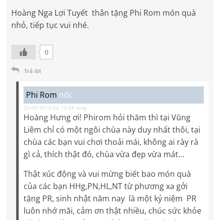
Hoàng Nga Lợi Tuyết thân tặng Phi Rom món quà
nhỏ, tiếp tục vui nhé.
0
Trả lời
Phi Rom
nói:
22/09/2012 lúc 12:24 sáng
Hoàng Hưng ơi! Phirom hỏi thăm thì tại Vũng
Liêm chỉ có một ngôi chùa này duy nhất thôi, tại
chùa các bạn vui chơi thoải mái, không ai rày rà
gì cả, thích thật đó, chùa vừa đẹp vừa mát…
Thật xúc động và vui mừng biết bao món quà
của các bạn HHg,PN,HL,NT từ phương xa gởi
tặng PR, sinh nhật năm nay là một kỷ niệm PR
luôn nhớ mãi, cảm ơn thật nhiều, chúc sức khỏe