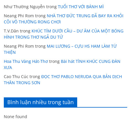
Như Thường Nguyễn
trong
TUỔI THƠ VỚI BÁNH MÌ
Neang Phi Rom
trong
NHÀ THƠ ĐỨC TRUNG ĐÃ BAY RA KHỎI
CÕI VÔ THƯỜNG RONG CHƠI
T.V.Dân
trong
KHÚC TÍM DƯỚI CẦU – DƯ ÂM CỦA MỘT BÓNG
HÌNH TRONG THƠ NGÃ DU TỬ
Neang Phi Rom
trong
MAI LƯƠNG – CỰU HS HAM LÀM TỪ
THIỆN
Hoa Thu Vàng Hát-Thơ
trong
Bài hát TÌNH KHÚC CUNG ĐÀN
XƯA
Cao Thu Cúc
trong
ĐỌC THƠ PABLO NERUDA QUA BẢN DỊCH
THÂN TRONG SƠN
Bình luận nhiều trong tuần
None found