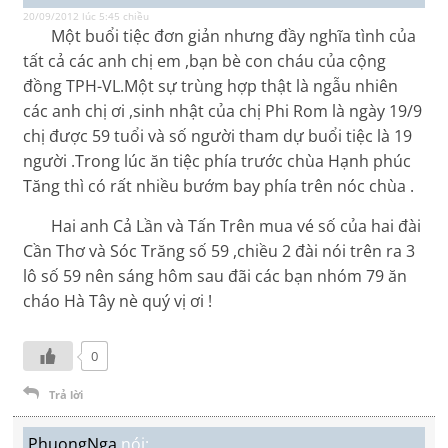
20/09/2012 lúc 5:45 chiều
Một buổi tiệc đơn giản nhưng đầy nghĩa tình của
tất cả các anh chị em ,bạn bè con cháu của cộng
đồng TPH-VL.Một sự trùng hợp thật là ngẫu nhiên
các anh chị ơi ,sinh nhật của chị Phi Rom là ngày 19/9
chị được 59 tuổi và số người tham dự buổi tiệc là 19
người .Trong lúc ăn tiệc phía trước chùa Hạnh phúc
Tăng thì có rất nhiều bướm bay phía trên nóc chùa .
Hai anh Cả Lần và Tấn Trên mua vé số của hai đài
Cần Thơ và Sóc Trăng số 59 ,chiều 2 đài nói trên ra 3
lô số 59 nên sáng hôm sau đãi các bạn nhóm 79 ăn
cháo Hà Tây nè quý vị ơi !
0
Trả lời
PhuongNga
nói: