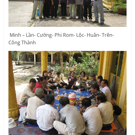
Minh – Lần- Cường- Phi Rom- Lộc- Huân- Trên-
Công Thành