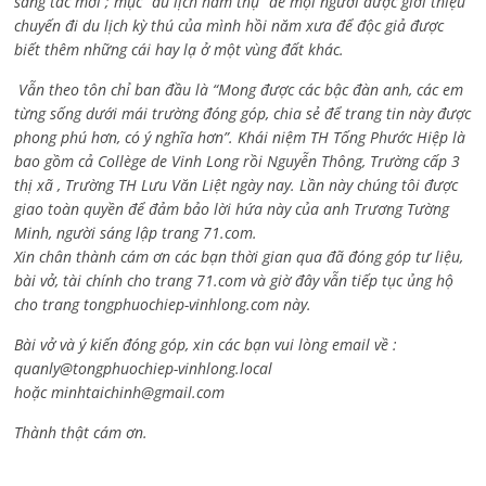
sáng tác mới ; mục “du lịch hàm thụ” để mọi người được giới thiệu
chuyến đi du lịch kỳ thú của mình hồi năm xưa để độc giả được
biết thêm những cái hay lạ ở một vùng đất khác.
Vẫn theo tôn chỉ ban đầu là “Mong được các bậc đàn anh, các em
từng sống dưới mái trường đóng góp, chia sẻ để trang tin này được
phong phú hơn, có ý nghĩa hơn”. Khái niệm TH Tống Phước Hiệp là
bao gồm cả
Collège de Vinh Long rồi Nguyễn Thông,
Trường cấp 3
thị xã , Trường TH Lưu Văn Liệt ngày nay. Lần này chúng tôi được
giao toàn quyền để đảm bảo lời hứa này của anh Trương Tường
Minh, người sáng lập trang 71.com.
Xin chân thành cám ơn các bạn thời gian qua đã đóng góp tư liệu,
bài vở, tài chính cho trang 71.com và giờ đây vẫn tiếp tục ủng hộ
cho trang tongphuochiep-vinhlong.com này.
Bài vở và ý kiến đóng góp, xin các bạn vui lòng email về :
quanly@tongphuochiep-vinhlong.local
hoặc
minhtaichinh@gmail.com
Thành thật cám ơn.