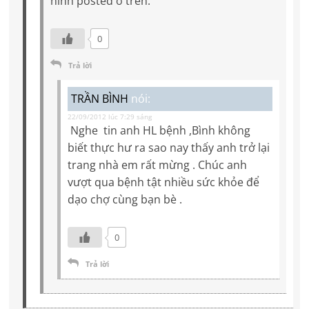
hình posted ở trên.
0
Trả lời
TRẦN BÌNH
nói:
22/09/2012 lúc 7:29 sáng
Nghe tin anh HL bệnh ,Bình không
biết thực hư ra sao nay thấy anh trở lại
trang nhà em rất mừng . Chúc anh
vượt qua bệnh tật nhiều sức khỏe để
dạo chợ cùng bạn bè .
0
Trả lời