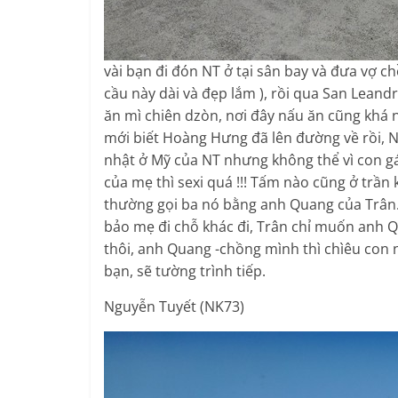
vài bạn đi đón NT ở tại sân bay và đưa vợ 
cầu này dài và đẹp lắm ), rồi qua San Lean
ăn mì chiên dzòn, nơi đây nấu ăn cũng khá
mới biết Hoàng Hưng đã lên đường về rồi, NT
nhật ở Mỹ của NT nhưng không thể vì con gá
của mẹ thì sexi quá !!! Tấm nào cũng ở trần k
thường gọi ba nó bằng anh Quang của Trân. M
bảo mẹ đi chỗ khác đi, Trân chỉ muốn anh Qu
thôi, anh Quang -chồng mình thì chìêu con 
bạn, sẽ tường trình tiếp.
Nguyễn Tuyết (NK73)