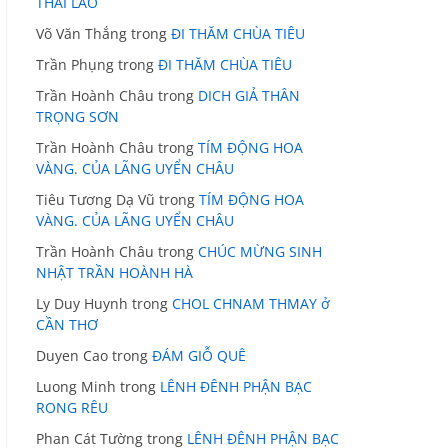
THÁI LÃO
Võ Văn Thắng
trong
ĐI THĂM CHÙA TIÊU
Trần Phụng
trong
ĐI THĂM CHÙA TIÊU
Trần Hoành Châu
trong
DICH GIẢ THÂN
TRỌNG SƠN
Trần Hoành Châu
trong
TÍM ĐỘNG HOA
VÀNG. CỦA LÃNG UYỂN CHÂU
Tiêu Tương Dạ Vũ
trong
TÍM ĐỘNG HOA
VÀNG. CỦA LÃNG UYỂN CHÂU
Trần Hoành Châu
trong
CHÚC MỪNG SINH
NHẬT TRẦN HOÀNH HÀ
Ly Duy Huynh
trong
CHOL CHNAM THMAY ở
CẦN THƠ
Duyen Cao
trong
ĐÁM GIỖ QUÊ
Luong Minh
trong
LÊNH ĐÊNH PHẬN BẠC
RONG RÊU
Phan Cát Tường
trong
LÊNH ĐÊNH PHẬN BẠC