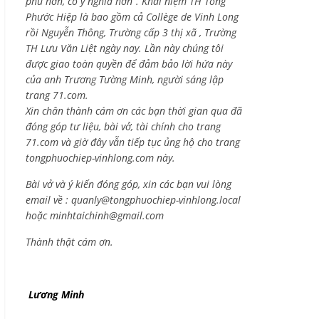
phú hơn, có ý nghĩa hơn”. Khái niệm TH Tống
Phước Hiệp là bao gồm cả
Collège de Vinh Long
rồi Nguyễn Thông,
Trường cấp 3 thị xã , Trường
TH Lưu Văn Liệt ngày nay. Lần này chúng tôi
được giao toàn quyền để đảm bảo lời hứa này
của anh Trương Tường Minh, người sáng lập
trang 71.com.
Xin chân thành cám ơn các bạn thời gian qua đã
đóng góp tư liệu, bài vở, tài chính cho trang
71.com và giờ đây vẫn tiếp tục ủng hộ cho trang
tongphuochiep-vinhlong.com này.
Bài vở và ý kiến đóng góp, xin các bạn vui lòng
email về :
quanly@tongphuochiep-vinhlong.local
hoặc
minhtaichinh@gmail.com
Thành thật cám ơn.
Lương Minh