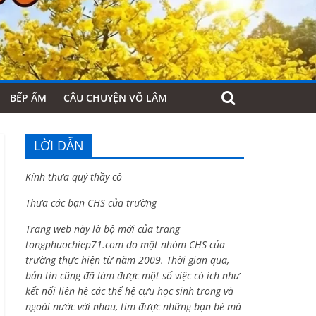
BẾP ẤM
CÂU CHUYỆN VÕ LÂM
LỜI DẪN
Kính thưa quý thầy cô
Thưa các bạn CHS của trường
Trang web này là bộ mới của trang
tongphuochiep71.com do một nhóm CHS của
trường thực hiện từ năm 2009. Thời gian qua,
bản tin cũng đã làm được một số việc có ích như
kết nối liên hệ các thế hệ cựu học sinh trong và
ngoài nước với nhau, tìm được những bạn bè mà