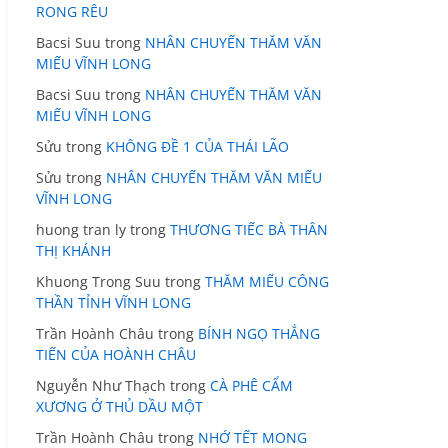
RONG RÊU
Bacsi Suu
trong
NHÂN CHUYẾN THĂM VĂN
MIẾU VĨNH LONG
Bacsi Suu
trong
NHÂN CHUYẾN THĂM VĂN
MIẾU VĨNH LONG
Sửu
trong
KHÔNG ĐỀ 1 CỦA THÁI LÃO
Sửu
trong
NHÂN CHUYẾN THĂM VĂN MIẾU
VĨNH LONG
huong tran ly
trong
THƯƠNG TIẾC BÀ THÂN
THỊ KHÁNH
Khuong Trong Suu
trong
THĂM MIẾU CÔNG
THẦN TỈNH VĨNH LONG
Trần Hoành Châu
trong
BÍNH NGỌ THẲNG
TIẾN CỦA HOÀNH CHÂU
Nguyễn Như Thạch
trong
CÀ PHÊ CẨM
XƯƠNG Ở THỦ DẦU MỘT
Trần Hoành Châu
trong
NHỚ TẾT MONG