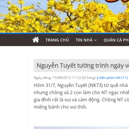
TRANG CHỦ
TIN NHÀ
QUÁN CÀ PH
Nguyễn Tuyết tường trình ngày 
Ngày đăng: 15/08/2012 11:12:20 Sáng/
ý kiến phản hồi (11)
Hôm 31/7, Nguyễn Tuyết (NK73) từ quê nhà tr
nhưng chồng và 2 con làm cho NT ngạc nhiê
gia đình rất là vui và cảm động. Chồng NT c
miếng bánh cho vui thôi.