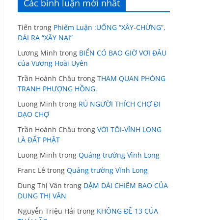
Các bình luận mới nhất
Tiến
trong
Phiếm Luận :UỐNG “XÂY-CHỪNG”,
ĐÁI RA “XÂY NẠI”
Lương Minh
trong
BIỂN CÓ BAO GIỜ VƠI ĐÂU
của Vương Hoài Uyên
Trần Hoành Châu
trong
THAM QUAN PHÒNG
TRANH PHƯỢNG HỒNG.
Luong Minh
trong
RỦ NGƯỜI THÍCH CHỢ ĐI
DẠO CHỢ
Trần Hoành Châu
trong
VỚI TÔI-VĨNH LONG
LÀ ĐẤT PHẬT
Luong Minh
trong
Quảng trường Vĩnh Long
Franc Lê
trong
Quảng trường Vĩnh Long
Dung Thị Vân
trong
DẶM DÀI CHIÊM BAO CỦA
DUNG THỊ VÂN
Nguyễn Triệu Hải
trong
KHÔNG ĐỀ 13 CỦA