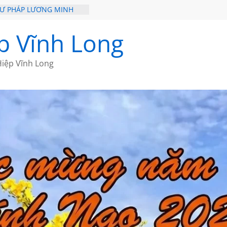
HƯ PHÁP LƯƠNG MINH
ỒI XƯA
p Vĩnh Long
ĐI QUA NHỮNG TRANG
 CỦA CHÂU LỆ DUNG
iệp Vĩnh Long
GẮM NÚI