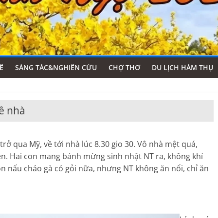
Ê
SÁNG TÁC&NGHIÊN CỨU
CHỢ THƠ
DU LỊCH HÀM THỤ
về nhà
ở qua Mỹ, về tới nhà lúc 8.30 gio 30. Vô nhà mệt quá,
n. Hai con mang bánh mừng sinh nhật NT ra, không khí
òn nấu cháo gà có gỏi nữa, nhưng NT không ăn nổi, chỉ ăn