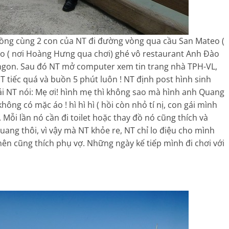
chồng cùng 2 con của NT đi đường vòng qua cầu San Mateo (
dro ( nơi Hoàng Hưng qua chơi) ghé vô restaurant Anh Đào
 ngon. Sau đó NT mở computer xem tin trang nhà TPH-VL,
 tiếc quá và buồn 5 phút luôn ! NT định post hình sinh
i NT nói: Mẹ ơi! hình mẹ thì không sao mà hình anh Quang
hông có mặc áo ! hì hì hì ( hồi còn nhỏ tí nị, con gái mình
ỗi lần nó cần đi toilet hoặc thay đồ nó cũng thích và
ang thôi, vì vậy mà NT khỏe re, NT chỉ lo điệu cho mình
nên cũng thích phụ vợ. Những ngày kế tiếp mình đi chơi với