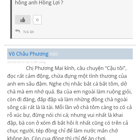
hông anh Hồng Lợi ?
0
Trả lời
Võ Châu Phương
nói:
26/08/2012 lúc 5:48 sáng
Chị Phương Mai kính, câu chuyện “Cậu tôi”,
đọc rất cảm động, chứa đựng một tình thương của
anh em sâu đậm. Nghe chị nhắc bắt cá bắt tôm, dở
chà mà em nhớ quá. Ba của em ngoài làm ruộng giỏi,
còn đi đăng, đắp đập và làm những đồng chà ngoài
sông cái rất là là tài. Mỗi lần vở chà tôm càng to có cả
rỗ xúc bự, đừng nói chi cá; nhưng vui nhất là khai
đập, bà con ở xóm đi bắt hôi ít nhất cũng có trên cả
chục người, tép đồng chỉ để làm nước mắn chớ
không ăn. Còn cua đồng thì chỉ để ăn chơi.