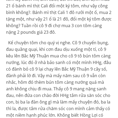
21 ổ bánh mì thịt Cali đổi một ký tôm, như vậy công
bình không?. Bánh mì thịt Cali 1 đô rưởi một ổ, mua 2
tặng một, như vậy 21 ổ là 21 đô, đổi một ký tôm được
không? Tuần rồi cô 9 đi chợ mua 3 con tôm càng
nặng 2 pounds giá 23 đô.
Kể chuyện tôm cho quý vị nghe. Cô 9 chuyển bụng,
đau quằng quại, khi cơn đau dịu xuống một tí, cô 9
kêu lên Bắc Mỹ Thuận mua cho cô 9 tô bún tôm càng
nướng, lúc đó ở nhà bảo sanh có một mình HHg, đâu
có đành bỏ cô 9 lại chạy lên Bắc Mỹ Thuận 9 cây số,
đành phải lờ đi. Vậy mà mấy năm sau cô 9 vẫn còn
nhắc, hôm đó thèm bún tôm càng nướng quá mà
anh không chịu đi mua. Thấy cô 9 mang nặng sanh
đau, nên đứa con chào đời HHg tắm rửa săn sóc cho
con, bị ba la đàn ông gì mà làm mấy chuyện đó, ba la
thì la, được tắm rửa chăm sóc con mình cảm thấy có
một niềm hạnh phúc lớn. Không biết Hồng Lợi có