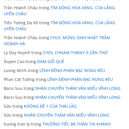
Trần Hoành Châu
trong
TÍM ĐỘNG HOA VÀNG. CỦA LÃNG
UYỂN CHÂU
Tiêu Tương Dạ Vũ
trong
TÍM ĐỘNG HOA VÀNG. CỦA LÃNG
UYỂN CHÂU
Trần Hoành Châu
trong
CHÚC MỪNG SINH NHẬT TRẦN
HOÀNH HÀ
Ly Duy Huynh
trong
CHOL CHNAM THMAY ở CẦN THƠ
Duyen Cao
trong
ĐÁM GIỖ QUÊ
Luong Minh
trong
LÊNH ĐÊNH PHẬN BẠC RONG RÊU
Phan Cát Tường
trong
LÊNH ĐÊNH PHẬN BẠC RONG RÊU
Bacsi Suu
trong
NHÂN CHUYẾN THĂM VĂN MIẾU VĨNH LONG
Bacsi Suu
trong
NHÂN CHUYẾN THĂM VĂN MIẾU VĨNH LONG
Sửu
trong
KHÔNG ĐỀ 1 CỦA THÁI LÃO
Sửu
trong
NHÂN CHUYẾN THĂM VĂN MIẾU VĨNH LONG
huong tran ly
trong
THƯƠNG TIẾC BÀ THÂN THỊ KHÁNH