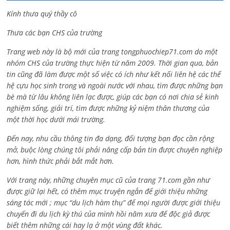
Kính thưa quý thầy cô
Thưa các bạn CHS của trường
Trang web này là bộ mới của trang tongphuochiep71.com do một
nhóm CHS của trường thực hiện từ năm 2009. Thời gian qua, bản
tin cũng đã làm được một số việc có ích như kết nối liên hệ các thế
hệ cựu học sinh trong và ngoài nước với nhau, tìm được những bạn
bè mà từ lâu không liên lạc được, giúp các bạn có nơi chia sẻ kinh
nghiệm sống, giải trí, tìm được những kỷ niệm thân thương của
một thời học dưới mái trường.
Đến nay, nhu cầu thông tin đa dạng, đối tượng bạn đọc cần rộng
mở, buộc lòng chúng tôi phải nâng cấp bản tin được chuyên nghiệp
hơn, hình thức phải bắt mắt hơn.
Với trang này, những chuyên mục cũ của trang 71.com gần như
được giữ lại hết, có thêm mục truyện ngắn để giới thiệu những
sáng tác mới ; mục “du lịch hàm thụ” để mọi người được giới thiệu
chuyến đi du lịch kỳ thú của mình hồi năm xưa để độc giả được
biết thêm những cái hay lạ ở một vùng đất khác.