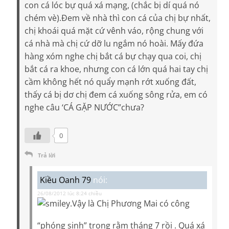
con cá lóc bự quá xá mạng, (chắc bị dí quá nó
chém vè).Đem về nhà thì con cá của chị bự nhất,
chị khoái quá mặt cứ vênh váo, rộng chung với
cá nhà mà chị cứ dỡ lu ngắm nó hoài. Mấy đứa
hàng xóm nghe chị bắt cá bự chạy qua coi, chị
bắt cá ra khoe, nhưng con cá lớn quá hai tay chị
cầm không hết nó quẩy mạnh rớt xuống đất,
thấy cá bị dơ chị đem cá xuống sông rửa, em có
nghe câu ‘CÁ GẶP NƯỚC”chưa?
0
Trả lời
Kiều Oanh 79
nói:
26/08/2012 lúc 8:24 chiều
.Vậy là Chị Phương Mai có công
“phóng sinh” trong rằm tháng 7 rồi . Quá xá