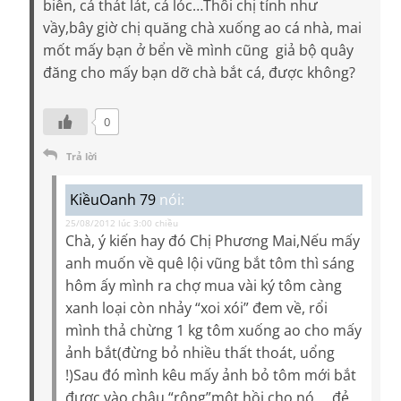
biển, cá thát lát, cá lóc…Thôi chị tính như
vầy,bây giờ chị quăng chà xuống ao cá nhà, mai
mốt mấy bạn ở bển về mình cũng giả bộ quây
đăng cho mấy bạn dỡ chà bắt cá, được không?
0
Trả lời
KiềuOanh 79
nói:
25/08/2012 lúc 3:00 chiều
Chà, ý kiến hay đó Chị Phương Mai,Nếu mấy
anh muốn về quê lội vũng bắt tôm thì sáng
hôm ấy mình ra chợ mua vài ký tôm càng
xanh loại còn nhảy “xoi xói” đem về, rổi
mình thả chừng 1 kg tôm xuống ao cho mấy
ảnh bắt(đừng bỏ nhiều thất thoát, uổng
!)Sau đó mình kêu mấy ảnh bỏ tôm mới bắt
được vào chậu “rộng”một hồi cho nó ….đẻ,