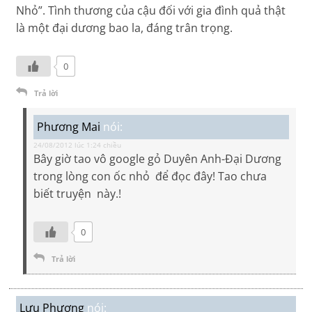
Nhỏ”. Tình thương của cậu đối với gia đình quả thật
là một đại dương bao la, đáng trân trọng.
0
Trả lời
Phương Mai
nói:
24/08/2012 lúc 1:24 chiều
Bây giờ tao vô google gỏ Duyên Anh-Đại Dương
trong lòng con ốc nhỏ để đọc đây! Tao chưa
biết truyện này.!
0
Trả lời
Lưu Phương
nói: