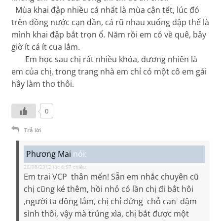
Mùa khai đập nhiều cá nhất là mùa cận tết, lúc đó
trên đồng nước cạn dần, cá rũ nhau xuống đập thế là
mình khai đập bắt trọn ổ. Năm rồi em có về quê, bây
giờ ít cá ít cua lắm.
Em học sau chị rất nhiều khóa, đương nhiên là
em của chị, trong trang nhà em chỉ có một cô em gái
hây làm thơ thôi.
0
Trả lời
Phương Mai
nói:
26/08/2012 lúc 6:57 chiều
Em trai VCP thân mến! Sẵn em nhắc chuyên cũ
chị cũng ké thêm, hồi nhỏ có lần chị đi bắt hôi
,người ta đông lắm, chị chỉ đứng chỗ can dậm
sình thôi, vậy mà trúng xìa, chị bắt được một