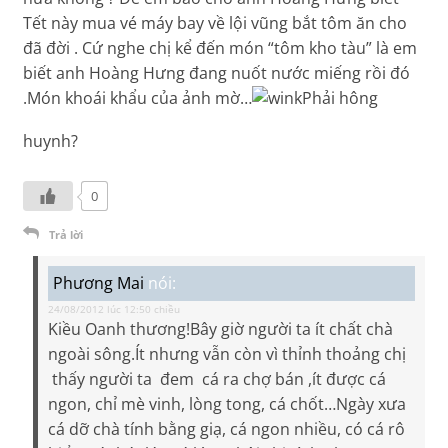
Tết này mua vé máy bay về lội vũng bắt tôm ăn cho
đã đời . Cứ nghe chị kể đến món “tôm kho tàu” là em
biết anh Hoàng Hưng đang nuốt nước miếng rồi đó
.Món khoái khẩu của ảnh mờ…
Phải hông
huynh?
0
Trả lời
Phương Mai
nói:
24/08/2012 lúc 12:50 chiều
Kiều Oanh thương!Bây giờ người ta ít chất chà
ngoài sông.Ít nhưng vẫn còn vì thỉnh thoảng chị
thấy người ta đem cá ra chợ bán ,ít được cá
ngon, chỉ mè vinh, lòng tong, cá chốt…Ngày xưa
cá dỡ chà tính bằng giạ, cá ngon nhiều, có cá rô