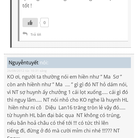
tốt !
0
Trả lời
Nguyễntuyết
nói:
26/08/2012 lúc 10:31 sáng
KO ơi, người ta thường nói em hiền như ” Ma Sơ ”
còn anh hiềnh như ” Ma …. ” gì gì đó NT hỏ dám nói,
vì NT sợ huynh ấy chưởng 1 cái lọt xuống….. cái gì đó
thì nguy lắm….. NT nói nhỏ cho KO nghe là huynh HL
hiền như ni cô Diệu Lan16 trăng tròn lẻ vậy đó…..
từ huynh HL bắn đại bác qua NT không có trúng,
nếu bắn hoả châu có thể tới !!! có tức thì lên
tiếng đi, đừng ở đó mà cười mỉm chi nhé !!!??? NT