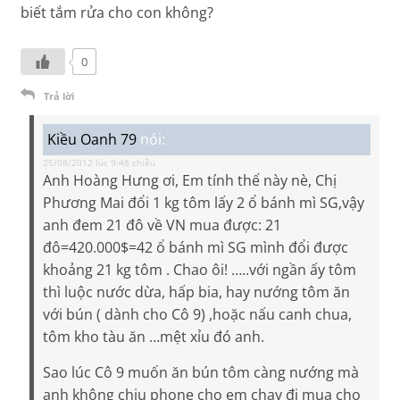
biết tắm rửa cho con không?
0
Trả lời
Kiều Oanh 79
nói:
25/08/2012 lúc 9:48 chiều
Anh Hoàng Hưng ơi, Em tính thế này nè, Chị
Phương Mai đổi 1 kg tôm lấy 2 ổ bánh mì SG,vậy
anh đem 21 đô về VN mua được: 21
đô=420.000$=42 ổ bánh mì SG mình đổi được
khoảng 21 kg tôm . Chao ôi! …..với ngần ấy tôm
thì luộc nước dừa, hấp bia, hay nướng tôm ăn
với bún ( dành cho Cô 9) ,hoặc nấu canh chua,
tôm kho tàu ăn …mệt xỉu đó anh.
Sao lúc Cô 9 muốn ăn bún tôm càng nướng mà
anh không chịu phone cho em chạy đi mua cho