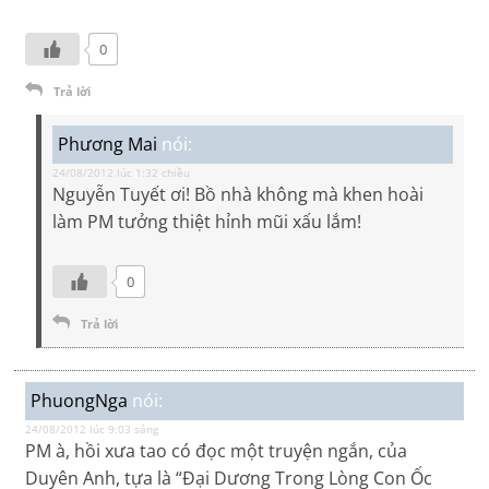
0
Trả lời
Phương Mai
nói:
24/08/2012 lúc 1:32 chiều
Nguyễn Tuyết ơi! Bồ nhà không mà khen hoài
làm PM tưởng thiệt hỉnh mũi xấu lắm!
0
Trả lời
PhuongNga
nói:
24/08/2012 lúc 9:03 sáng
PM à, hồi xưa tao có đọc một truyện ngắn, của
Duyên Anh, tựa là “Đại Dương Trong Lòng Con Ốc