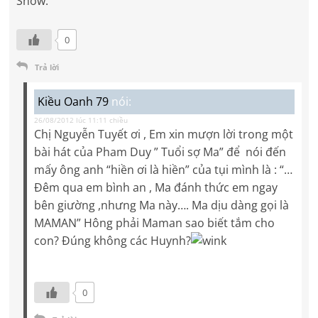
Snow.
0
Trả lời
Kiều Oanh 79
nói:
26/08/2012 lúc 11:11 chiều
Chị Nguyễn Tuyết ơi , Em xin mượn lời trong một
bài hát của Pham Duy ” Tuổi sợ Ma” để nói đến
mấy ông anh “hiền ơi là hiền” của tụi mình là : “…
Đêm qua em bình an , Ma đánh thức em ngay
bên giường ,nhưng Ma này…. Ma dịu dàng gọi là
MAMAN” Hông phải Maman sao biết tắm cho
con? Đúng không các Huynh?
0