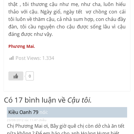
thật , tôi thương cậu như mẹ, như cha, luôn hiếu
thảo với cậu. Ngày giổ, ngày tết vợ chồng con cái
tôi luôn về thăm cậu, cả nhà sum hợp, con cháu đầy
đàn, tôi cầu nguyện cho cậu được sống lâu vì cậu
đáng được như vậy.
Phương Mai.
Post Views:
1.334
0
Có 17 bình luận về
Cậu tôi.
Kiều Oanh 79
nói:
23/08/2012 lúc 11:47 chiều
Chị Phương Mai ơi, Bây giờ quê chị còn dở chà ăn tết
nữa không ? Để em báo cho anh Hoàng Hưng biết