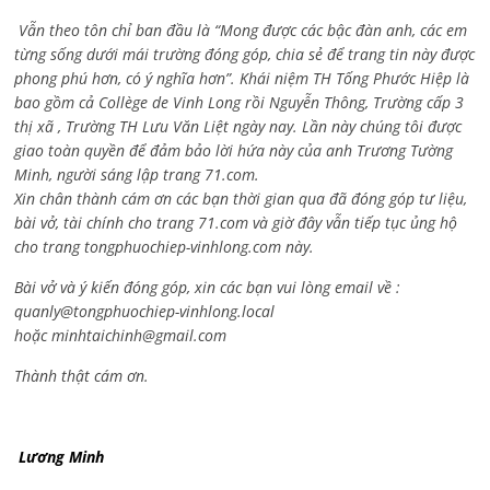
Vẫn theo tôn chỉ ban đầu là “Mong được các bậc đàn anh, các em
từng sống dưới mái trường đóng góp, chia sẻ để trang tin này được
phong phú hơn, có ý nghĩa hơn”. Khái niệm TH Tống Phước Hiệp là
bao gồm cả
Collège de Vinh Long rồi Nguyễn Thông,
Trường cấp 3
thị xã , Trường TH Lưu Văn Liệt ngày nay. Lần này chúng tôi được
giao toàn quyền để đảm bảo lời hứa này của anh Trương Tường
Minh, người sáng lập trang 71.com.
Xin chân thành cám ơn các bạn thời gian qua đã đóng góp tư liệu,
bài vở, tài chính cho trang 71.com và giờ đây vẫn tiếp tục ủng hộ
cho trang tongphuochiep-vinhlong.com này.
Bài vở và ý kiến đóng góp, xin các bạn vui lòng email về :
quanly@tongphuochiep-vinhlong.local
hoặc
minhtaichinh@gmail.com
Thành thật cám ơn.
Lương Minh