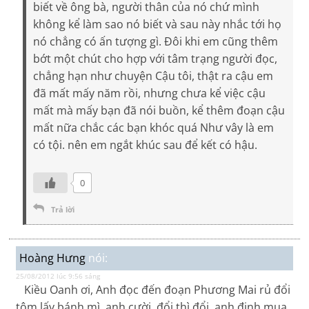
biết về ông bà, người thân của nó chứ mình
không kể làm sao nó biết và sau này nhắc tới họ
nó chẳng có ấn tượng gì. Đôi khi em cũng thêm
bớt một chút cho hợp với tâm trạng người đọc,
chẳng hạn như chuyện Cậu tôi, thật ra cậu em
đã mất mấy năm rồi, nhưng chưa kể việc cậu
mất mà mấy bạn đã nói buồn, kể thêm đoạn cậu
mất nữa chắc các bạn khóc quá Như vây là em
có tội. nên em ngắt khúc sau để kết có hậu.
0
Trả lời
Hoàng Hưng
nói:
25/08/2012 lúc 9:56 sáng
Kiều Oanh ơi, Anh đọc đến đoạn Phương Mai rủ đổi
tôm lấy bánh mì, anh cười, đổi thì đổi, anh định mua