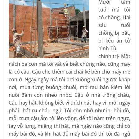
Mười tám
tuổi má tôi
có chồng. Hai
sáu tuổi
chồng bị bắt,
bị kêu án tử
hình-Tù
chính trị- Một
nách ba con má tôi vất vả biết chừng nào, cũng may
là có cậu. Cậu che thêm cái chái kế bên cho mấy mẹ
con ở. Ngày ngày má tôi bơi xuồng xuôi ngược khắp
nơi, mua từng buồng chuối, mớ rau bán kiếm lời
nuôi đám con nheo nhóc. Cậu ở nhà trông cháu,
Cậu hay hát, không biết vì thích hát hay vì mỗi ngày
phải hát ru cháu ngủ. Tôi còn nhớ như in, hồi đó,
mỗi trưa cậu ẵm tôi lên võng, để tôi nằm trên ngực,
tay vỗ lưng, miệng thì hát, mà ngày nào cũng chỉ có
mấy bài đó, và khi hát đủ mấy bài đó thì tôi đã ngủ