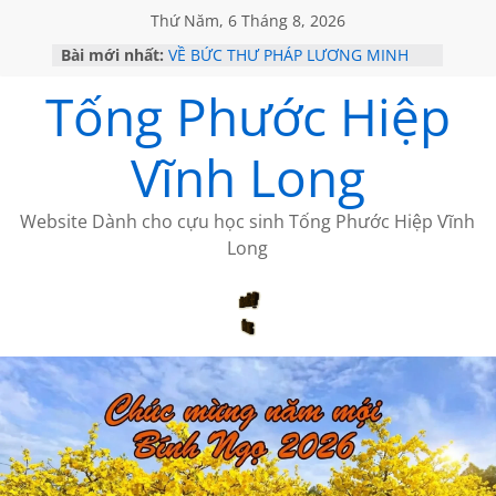
Thứ Năm, 6 Tháng 8, 2026
Bài mới nhất:
VỀ BỨC THƯ PHÁP LƯƠNG MINH
GẶP Ở MỸ
Tống Phước Hiệp
HỌC SỬ HỒI XƯA
MỘT ĐỜI ĐI QUA NHỮNG TRANG
SÁCH
Vĩnh Long
BẤT CHỢT CỦA CHÂU LỆ DUNG
CÀ PHÊ NGẮM NÚI
Website Dành cho cựu học sinh Tống Phước Hiệp Vĩnh
Long