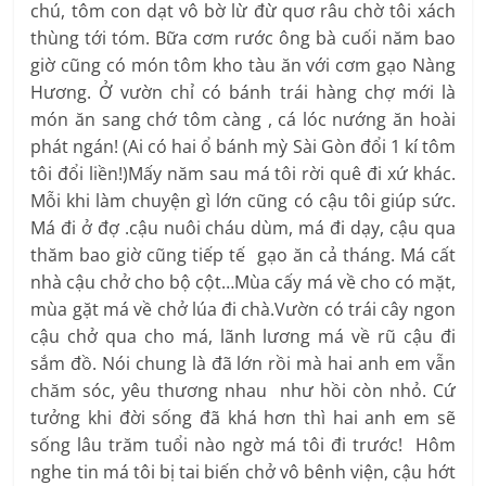
chú, tôm con dạt vô bờ lừ đừ quơ râu chờ tôi xách
thùng tới tóm. Bữa cơm rước ông bà cuối năm bao
giờ cũng có món tôm kho tàu ăn với cơm gạo Nàng
Hương. Ở vườn chỉ có bánh trái hàng chợ mới là
món ăn sang chớ tôm càng , cá lóc nướng ăn hoài
phát ngán! (Ai có hai ổ bánh mỳ Sài Gòn đổi 1 kí tôm
tôi đổi liền!)Mấy năm sau má tôi rời quê đi xứ khác.
Mỗi khi làm chuyện gì lớn cũng có cậu tôi giúp sức.
Má đi ở đợ .cậu nuôi cháu dùm, má đi dạy, cậu qua
thăm bao giờ cũng tiếp tế gạo ăn cả tháng. Má cất
nhà cậu chở cho bộ cột…Mùa cấy má về cho có mặt,
mùa gặt má về chở lúa đi chà.Vườn có trái cây ngon
cậu chở qua cho má, lãnh lương má về rũ cậu đi
sắm đồ. Nói chung là đã lớn rồi mà hai anh em vẫn
chăm sóc, yêu thương nhau như hồi còn nhỏ. Cứ
tưởng khi đời sống đã khá hơn thì hai anh em sẽ
sống lâu trăm tuổi nào ngờ má tôi đi trước! Hôm
nghe tin má tôi bị tai biến chở vô bênh viện, cậu hớt