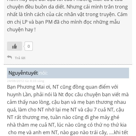
chuyện đều buồn da diết. Nhưng cái mình trân trong
nhất là tính cách của các nhân vật trong truyện. Cám
ơn chị LP và bạn PM đã cho mình đọc những mẫu
chuyện hay !
0
Trả lời
Nguyễntuyết
nói:
24/08/2012 lúc 8:33 sáng
Bạn Phương Mai ơi, NT cũng đồng quan điểm với
huynh Lần, phải nói là Nt đọc câu chuyện bạn viết mà
cảm thấy nao lòng, cậu bạn và mẹ bạn thương nhau
quá, làm cho NT nhớ lại mẹ NT và cậu 7 cuả NT, cậu
NT rất thương mẹ, tuần nào cũng đi ghe máy ghé
nhà thăm mẹ cuả NT, lúc nào cũng có thứ nọ thứ kia
cho mẹ và anh em NT, nào gạo nào trái cây, ….khi tết