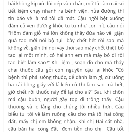
hải không kịp xỏ đôi dép vào chân, mở tủ cầm cái sổ
tiết kiệm chạy nhanh ra bênh viện, nửa đường thì
tin báo về là má tôi đã mất. Cậu ngồi bệt xuống
đám cỏ ven đường khóc tu tu như con nít, cậu nói
“Hôm đám giỗ má lớn không thấy đứa nào về, giận
quá tao mới nói bộ tụi bây chết hết rồi sao mà
không về, giận thì nói vậy thôi sao mày chết thiệt bỏ
tao lại một mình, có hai anh em mà mày bỏ đi rồi
tao biết làm sao?” Khi liệm , soạn đồ cho má thấy
chai thuốc cậu gởi còn nguyên cậu lại khóc “Có
bệnh thì phải uống thuốc, để dành làm gì, cứ uống
ba cái bông giấy với lá kiến cò thì làm sao mà hết,
giờ chết rồi thuốc này để lại cho ai?” Sau khi chôn
má cậu buồn, người gầy tọp đi trông thấy. Cậu
thương và lo lắng cho chúng tôi nhiều hơn. Cậu
biểu tụi tôi về làm ruông, câu cho má tôi hai công
đất, mấy chị em không nhận. Khi chị Hai cất nhà,
cậu bán hai công đất đem tiền cho chị. Cậu tốt