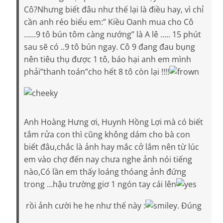
Cô?Nhưng biết đâu như thế lại là điều hay, vì chỉ
cần anh réo biểu em:” Kiều Oanh mua cho Cô
……9 tô bún tôm càng nướng” là A lê ….. 15 phút
sau sẽ có ..9 tô bún ngay. Cô 9 đang đau bụng
nên tiêu thụ được 1 tô, báo hại anh em mình
phải”thanh toán”cho hết 8 tô còn lại !!!!
Anh Hoàng Hưng ơi, Huynh Hồng Lợi mà có biết
tắm rửa con thì cũng không dám cho bà con
biết đâu,chắc là ảnh hay mắc cở lắm nên từ lúc
em vào chợ đến nay chưa nghe ảnh nói tiếng
nào,Có lần em thấy loáng thóang ảnh đứng
trong …hậu trường giơ 1 ngón tay cái lên
rồi ảnh cười he he như thế này :
. Đúng