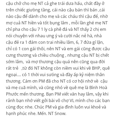
cậu chở cho mẹ NT cả ghe trái dưa hấu, chất đầy ở
trên chiếc giưòng tầng, cái nào cậu bán thì bán ,cái
nào cậu để dành cho mẹ và các cháu thì cậu để, nhờ
mợ cuả NT hiền và tốt bụng lắm , mỗi lần ghé mẹ NT
chỉ pha cho cậu 7 1 ly cà phê đá và NT thấy 2 chị em
nói chuyện với nhau ưng ý và cười nắc nẻ hà, nhà
cậu đẻ ra 1 đám con trai nhiều lắm, 6, 7 đứa gí lận,
chỉ có 1 con gái thôi, nên NT và em gái cũng được cậu
cưng thương và chiều chuộng , nhưng cậu NT bị chết
sớm lắm, và mợ thương cậu quá nên cũng qua đời
rất trẻ ,từ đó NT không còn niềm vui khi về BHP, quê
ngoại…. có 1 thời vui sưóng và đầy ấp kỷ niệm thân
thương. Cám ơn PM đã cho NT có cơ hội nhớ về cậu
và mẹ cuã mình, và cũng nhó về quê mẹ là Bình Hoà
Phước mến thương. Bạn PM viết văn hay lắm, vậy khi
rảnh bạn nhớ viết gởi bài vô chợ VL mình cho các bạn
cùng đọc nhe. Chúc PM và gia đình luôn vui khoẻ và
hạnh phúc nhe. Mến. NT Snow.