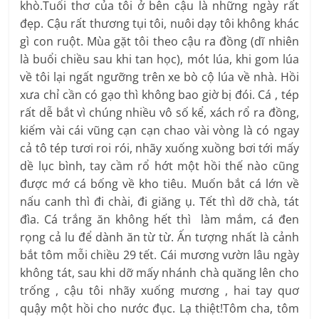
khò.Tuổi thơ của tôi ở bên cậu là những ngày rất
đẹp. Cậu rất thương tụi tôi, nuôi dạy tôi không khác
gì con ruột. Mùa gặt tôi theo cậu ra đồng (dĩ nhiên
là buổi chiều sau khi tan học), mót lúa, khi gom lúa
về tôi lại ngất ngưỡng trên xe bò cộ lúa về nhà. Hồi
xưa chỉ cần có gạo thì không bao giờ bị đói. Cá , tép
rất dễ bắt vì chúng nhiều vô số kể, xách rổ ra đồng,
kiếm vài cái vũng cạn cạn chao vài vòng là có ngay
cả tô tép tươi roi rói, nhãy xuống xuồng bơi tới mấy
dề lục bình, tay cầm rổ hớt một hồi thế nào cũng
được mớ cá bống về kho tiêu. Muốn bắt cá lớn về
nấu canh thì đi chài, đi giăng ụ. Tết thì dỡ chà, tát
đìa. Cá trắng ăn không hết thì làm mắm, cá đen
rọng cả lu để dành ăn từ từ. Ấn tượng nhất là cảnh
bắt tôm mỗi chiều 29 tết. Cái mương vườn lâu ngày
không tát, sau khi dỡ mấy nhánh chà quăng lên cho
trống , cậu tôi nhãy xuống mương , hai tay quơ
quậy một hồi cho nước đục. Lạ thiệt!Tôm cha, tôm