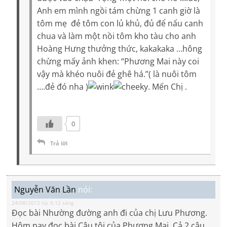
Anh em mình ngồi tám chừng 1 canh giờ là
tôm mẹ đẻ tôm con lủ khủ, đủ để nấu canh
chua và làm một nồi tôm kho tàu cho anh
Hoàng Hưng thưởng thức, kakakaka …hông
chừng mấy ảnh khen: “Phương Mai này coi
vậy mà khéo nuôi đẻ ghê há.”( là nuôi tôm
….đẻ đó nha )
. Mến Chị .
0
Trả lời
Nguyễn Văn Lần
nói:
24/08/2012 lúc 6:12 sáng
Đọc bài Nhường đường anh đi của chị Lưu Phương.
Hôm nay đọc bài Cậu tôi của Phương Mai. Cả 2 câu