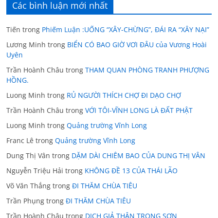
Các bình luận mới nhất
Tiến
trong
Phiếm Luận :UỐNG “XÂY-CHỪNG”, ĐÁI RA “XÂY NẠI”
Lương Minh
trong
BIỂN CÓ BAO GIỜ VƠI ĐÂU của Vương Hoài
Uyên
Trần Hoành Châu
trong
THAM QUAN PHÒNG TRANH PHƯỢNG
HỒNG.
Luong Minh
trong
RỦ NGƯỜI THÍCH CHỢ ĐI DẠO CHỢ
Trần Hoành Châu
trong
VỚI TÔI-VĨNH LONG LÀ ĐẤT PHẬT
Luong Minh
trong
Quảng trường Vĩnh Long
Franc Lê
trong
Quảng trường Vĩnh Long
Dung Thị Vân
trong
DẶM DÀI CHIÊM BAO CỦA DUNG THỊ VÂN
Nguyễn Triệu Hải
trong
KHÔNG ĐỀ 13 CỦA THÁI LÃO
Võ Văn Thắng
trong
ĐI THĂM CHÙA TIÊU
Trần Phụng
trong
ĐI THĂM CHÙA TIÊU
Trần Hoành Châu
trong
DICH GIẢ THÂN TRỌNG SƠN