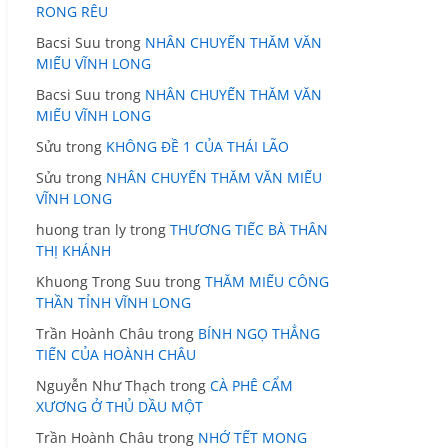
RONG RÊU
Bacsi Suu
trong
NHÂN CHUYẾN THĂM VĂN
MIẾU VĨNH LONG
Bacsi Suu
trong
NHÂN CHUYẾN THĂM VĂN
MIẾU VĨNH LONG
Sửu
trong
KHÔNG ĐỀ 1 CỦA THÁI LÃO
Sửu
trong
NHÂN CHUYẾN THĂM VĂN MIẾU
VĨNH LONG
huong tran ly
trong
THƯƠNG TIẾC BÀ THÂN
THỊ KHÁNH
Khuong Trong Suu
trong
THĂM MIẾU CÔNG
THẦN TỈNH VĨNH LONG
Trần Hoành Châu
trong
BÍNH NGỌ THẲNG
TIẾN CỦA HOÀNH CHÂU
Nguyễn Như Thạch
trong
CÀ PHÊ CẨM
XƯƠNG Ở THỦ DẦU MỘT
Trần Hoành Châu
trong
NHỚ TẾT MONG