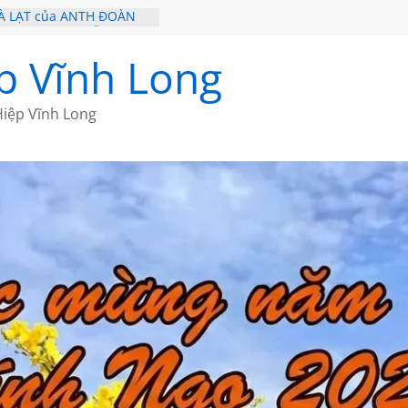
À LẠT của ANTH ĐOÀN
 – HÒN NGỌC VIỄN ĐÔNG
Ề 20 CỦA THÁI LÃO
p Vĩnh Long
Ề 19 CỦA THÁI LÃO
Ơ CỦA BÍCH HÀ
iệp Vĩnh Long