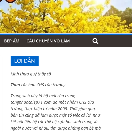
BẾP ẤM
CÂU CHUYỆN VÕ LÂM
LỜI DẪN
Kính thưa quý thầy cô
Thưa các bạn CHS của trường
Trang web này là bộ mới của trang
tongphuochiep71.com do một nhóm CHS của
trường thực hiện từ năm 2009. Thời gian qua,
bản tin cũng đã làm được một số việc có ích như
kết nối liên hệ các thế hệ cựu học sinh trong và
ngoài nước với nhau, tìm được những bạn bè mà