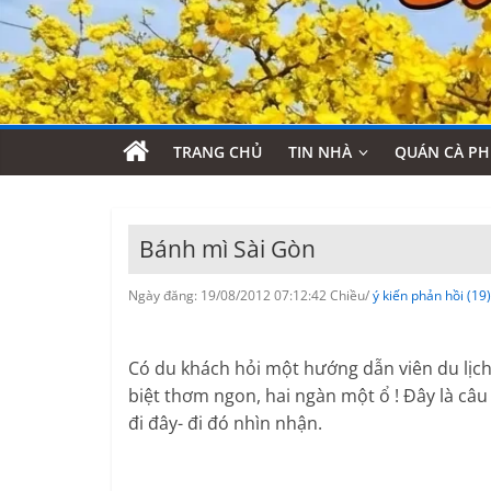
TRANG CHỦ
TIN NHÀ
QUÁN CÀ PH
Bánh mì Sài Gòn
Ngày đăng: 19/08/2012 07:12:42 Chiều/
ý kiến phản hồi (19)
Có du khách hỏi một hướng dẫn viên du lịch, 
biệt thơm ngon, hai ngàn một ổ ! Đây là câu
đi đây- đi đó nhìn nhận.