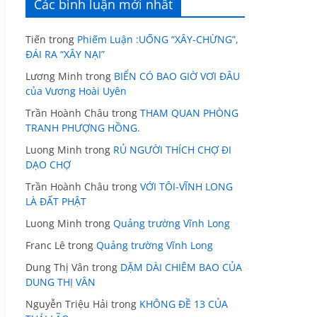
Các bình luận mới nhất
Tiến
trong
Phiếm Luận :UỐNG “XÂY-CHỪNG”,
ĐÁI RA “XÂY NẠI”
Lương Minh
trong
BIỂN CÓ BAO GIỜ VƠI ĐÂU
của Vương Hoài Uyên
Trần Hoành Châu
trong
THAM QUAN PHÒNG
TRANH PHƯỢNG HỒNG.
Luong Minh
trong
RỦ NGƯỜI THÍCH CHỢ ĐI
DẠO CHỢ
Trần Hoành Châu
trong
VỚI TÔI-VĨNH LONG
LÀ ĐẤT PHẬT
Luong Minh
trong
Quảng trường Vĩnh Long
Franc Lê
trong
Quảng trường Vĩnh Long
Dung Thị Vân
trong
DẶM DÀI CHIÊM BAO CỦA
DUNG THỊ VÂN
Nguyễn Triệu Hải
trong
KHÔNG ĐỀ 13 CỦA