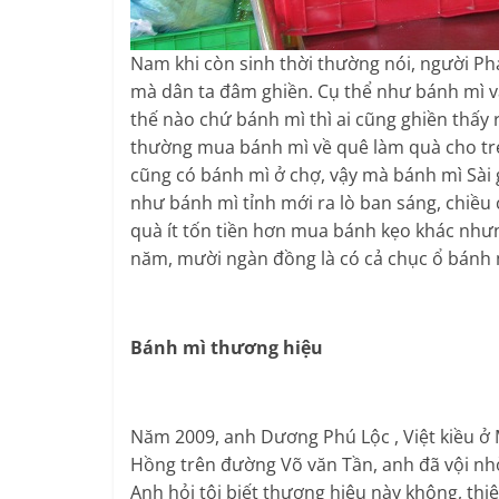
Nam khi còn sinh thời thường nói, người P
mà dân ta đâm ghiền. Cụ thể như bánh mì và
thế nào chứ bánh mì thì ai cũng ghiền thấy
thường mua bánh mì về quê làm quà cho trẻ 
cũng có bánh mì ở chợ, vậy mà bánh mì Sài
như bánh mì tỉnh mới ra lò ban sáng, chiều
quà ít tốn tiền hơn mua bánh kẹo khác như
năm, mười ngàn đồng là có cả chục ổ bánh m
Bánh mì thương hiệu
Năm 2009, anh Dương Phú Lộc , Việt kiều ở M
Hồng trên đường Võ văn Tần, anh đã vội nh
Anh hỏi tôi biết thương hiệu này không, thi