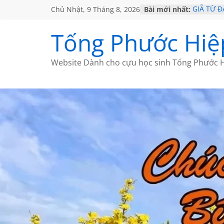
Chủ Nhật, 9 Tháng 8, 2026
Bài mới nhất:
GIÃ TỪ Đ
SÀI GÒN
KHÔNG Đ
Tống Phước Hiệ
KHÔNG Đ
CHÙM TH
Website Dành cho cựu học sinh Tống Phước H