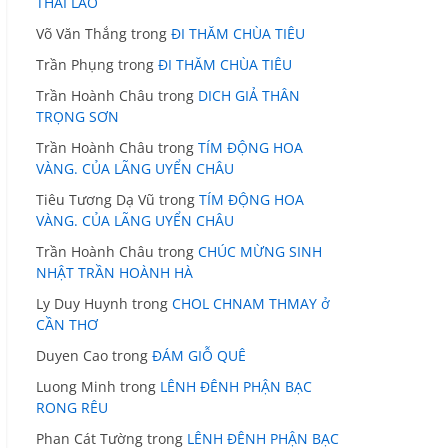
THÁI LÃO
Võ Văn Thắng
trong
ĐI THĂM CHÙA TIÊU
Trần Phụng
trong
ĐI THĂM CHÙA TIÊU
Trần Hoành Châu
trong
DICH GIẢ THÂN
TRỌNG SƠN
Trần Hoành Châu
trong
TÍM ĐỘNG HOA
VÀNG. CỦA LÃNG UYỂN CHÂU
Tiêu Tương Dạ Vũ
trong
TÍM ĐỘNG HOA
VÀNG. CỦA LÃNG UYỂN CHÂU
Trần Hoành Châu
trong
CHÚC MỪNG SINH
NHẬT TRẦN HOÀNH HÀ
Ly Duy Huynh
trong
CHOL CHNAM THMAY ở
CẦN THƠ
Duyen Cao
trong
ĐÁM GIỖ QUÊ
Luong Minh
trong
LÊNH ĐÊNH PHẬN BẠC
RONG RÊU
Phan Cát Tường
trong
LÊNH ĐÊNH PHẬN BẠC