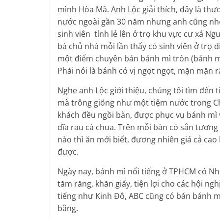
mình Hòa Mã. Anh Lộc giải thích, đây là thư
nước ngoài gần 30 năm nhưng anh cũng nhớ
sinh viên tỉnh lẻ lên ở trọ khu vực cư xá 
bà chủ nhà mỗi lần thấy có sinh viên ở trọ 
một điểm chuyên bán bánh mì tròn (bánh m
Phải nói là bánh có vị ngọt ngọt, mặn mặn r
Nghe anh Lộc giới thiệu, chúng tôi tìm đế
mà trông giống như một tiệm nước trong Ch
khách đều ngồi bàn, được phục vụ bánh mì và
dĩa rau cà chua. Trên mỗi bàn có sẳn tương 
nào thì ăn mới biết, đương nhiên giá cả ca
được.
Ngày nay, bánh mì nổi tiếng ở TPHCM có Như
tăm răng, khăn giấy, tiện lợi cho các hội ng
tiếng như Kinh Đô, ABC cũng có bán bánh m
bằng.