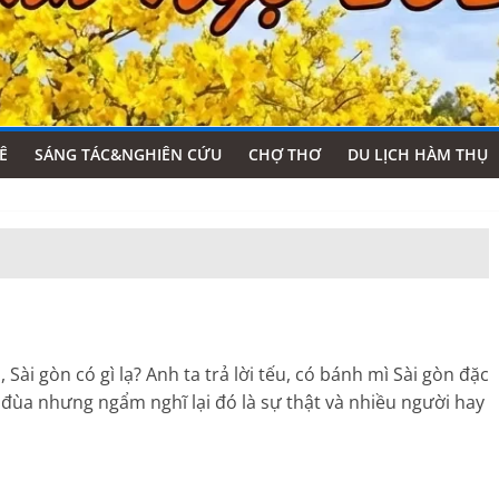
Ê
SÁNG TÁC&NGHIÊN CỨU
CHỢ THƠ
DU LỊCH HÀM THỤ
Sài gòn có gì lạ? Anh ta trả lời tếu, có bánh mì Sài gòn đặc
 đùa nhưng ngẩm nghĩ lại đó là sự thật và nhiều người hay