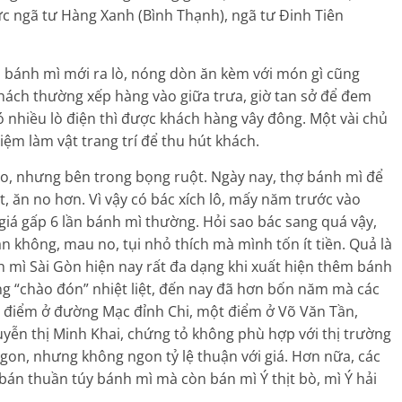
ực ngã tư Hàng Xanh (Bình Thạnh), ngã tư Đinh Tiên
 bánh mì mới ra lò, nóng dòn ăn kèm với món gì cũng
khách thường xếp hàng vào giữa trưa, giờ tan sở để đem
ó nhiều lò điện thì được khách hàng vây đông. Một vài chủ
iệm làm vật trang trí để thu hút khách.
to, nhưng bên trong bọng ruột. Ngày nay, thợ bánh mì để
t, ăn no hơn. Vì vậy có bác xích lô, mấy năm trước vào
á gấp 6 lần bánh mì thường. Hỏi sao bác sang quá vậy,
 không, mau no, tụi nhỏ thích mà mình tốn ít tiền. Quả là
h mì Sài Gòn hiện nay rất đa dạng khi xuất hiện thêm bánh
ng “chào đón” nhiệt liệt, đến nay đã hơn bốn năm mà các
ột điểm ở đường Mạc đỉnh Chi, một điểm ở Võ Văn Tần,
yễn thị Minh Khai, chứng tỏ không phù hợp với thị trường
ngon, nhưng không ngon tỷ lệ thuận với giá. Hơn nữa, các
bán thuần túy bánh mì mà còn bán mì Ý thịt bò, mì Ý hải