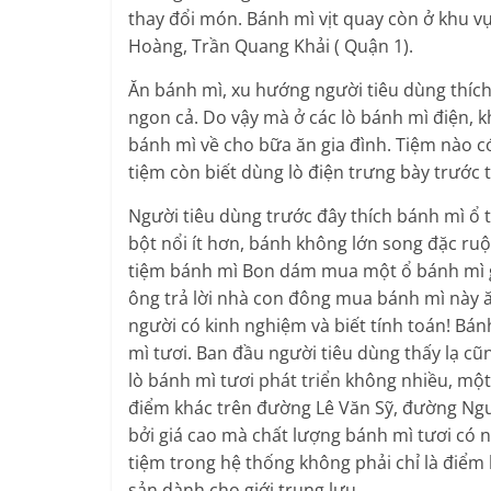
thay đổi món. Bánh mì vịt quay còn ở khu v
Hoàng, Trần Quang Khải ( Quận 1).
Ăn bánh mì, xu hướng người tiêu dùng thích
ngon cả. Do vậy mà ở các lò bánh mì điện, 
bánh mì về cho bữa ăn gia đình. Tiệm nào c
tiệm còn biết dùng lò điện trưng bày trước t
Người tiêu dùng trước đây thích bánh mì ổ 
bột nổi ít hơn, bánh không lớn song đặc ruộ
tiệm bánh mì Bon dám mua một ổ bánh mì gi
ông trả lời nhà con đông mua bánh mì này ăn
người có kinh nghiệm và biết tính toán! Bán
mì tươi. Ban đầu người tiêu dùng thấy lạ cũ
lò bánh mì tươi phát triển không nhiều, m
điểm khác trên đường Lê Văn Sỹ, đường Ngu
bởi giá cao mà chất lượng bánh mì tươi có 
tiệm trong hệ thống không phải chỉ là điểm 
sản dành cho giới trung lưu.