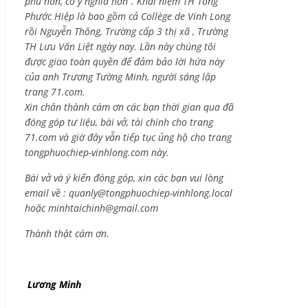
phú hơn, có ý nghĩa hơn”. Khái niệm TH Tống
Phước Hiệp là bao gồm cả
Collège de Vinh Long
rồi Nguyễn Thông,
Trường cấp 3 thị xã , Trường
TH Lưu Văn Liệt ngày nay. Lần này chúng tôi
được giao toàn quyền để đảm bảo lời hứa này
của anh Trương Tường Minh, người sáng lập
trang 71.com.
Xin chân thành cám ơn các bạn thời gian qua đã
đóng góp tư liệu, bài vở, tài chính cho trang
71.com và giờ đây vẫn tiếp tục ủng hộ cho trang
tongphuochiep-vinhlong.com này.
Bài vở và ý kiến đóng góp, xin các bạn vui lòng
email về :
quanly@tongphuochiep-vinhlong.local
hoặc
minhtaichinh@gmail.com
Thành thật cám ơn.
Lương Minh