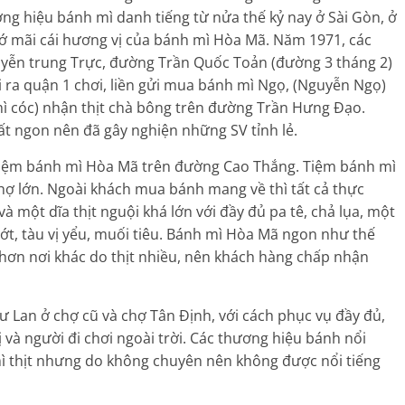
ơng hiệu bánh mì danh tiếng từ nửa thế kỷ nay ở Sài Gòn, ở
 mãi cái hương vị của bánh mì Hòa Mã. Năm 1971, các
Nguyễn trung Trực, đường Trần Quốc Toản (đường 3 tháng 2)
đi ra quận 1 chơi, liền gửi mua bánh mì Ngọ, (Nguyễn Ngọ)
ì cóc) nhận thịt chà bông trên đường Trần Hưng Đạo.
ất ngon nên đã gây nghiện những SV tỉnh lẻ.
n tiệm bánh mì Hòa Mã trên đường Cao Thắng. Tiệm bánh mì
ợ lớn. Ngoài khách mua bánh mang về thì tất cả thực
 một dĩa thịt nguội khá lớn với đầy đủ pa tê, chả lụa, một
ớt, tàu vị yểu, muối tiêu. Bánh mì Hòa Mã ngon như thế
o hơn nơi khác do thịt nhiều, nên khách hàng chấp nhận
 Lan ở chợ cũ và chợ Tân Định, với cách phục vụ đầy đủ,
hị và người đi chơi ngoài trời. Các thương hiệu bánh nổi
ì thịt nhưng do không chuyên nên không được nổi tiếng