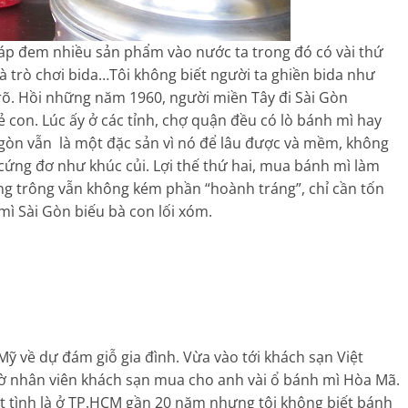
háp đem nhiều sản phẩm vào nước ta trong đó có vài thứ
 trò chơi bida…Tôi không biết người ta ghiền bida như
 rõ. Hồi những năm 1960, người miền Tây đi Sài Gòn
con. Lúc ấy ở các tỉnh, chợ quận đều có lò bánh mì hay
 gòn vẫn là một đặc sản vì nó để lâu được và mềm, không
 cứng đơ như khúc củi. Lợi thế thứ hai, mua bánh mì làm
ng trông vẫn không kém phần “hoành tráng”, chỉ cần tốn
ì Sài Gòn biếu bà con lối xóm.
ỹ về dự đám giỗ gia đình. Vừa vào tới khách sạn Việt
ờ nhân viên khách sạn mua cho anh vài ổ bánh mì Hòa Mã.
ệt tình là ở TP.HCM gần 20 năm nhưng tôi không biết bánh