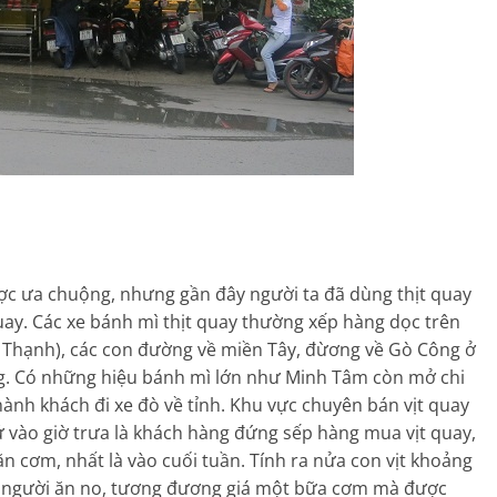
ợc ưa chuộng, nhưng gần đây người ta đã dùng thịt quay
uay. Các xe bánh mì thịt quay thường xếp hàng dọc trên
Thạnh), các con đường về miền Tây, đừơng về Gò Công ở
g. Có những hiệu bánh mì lớn như Minh Tâm còn mở chi
nh khách đi xe đò về tỉnh. Khu vực chuyên bán vịt quay
 vào giờ trưa là khách hàng đứng sếp hàng mua vịt quay,
 cơm, nhất là vào cuối tuần. Tính ra nửa con vịt khoảng
 4 người ăn no, tương đương giá một bữa cơm mà được