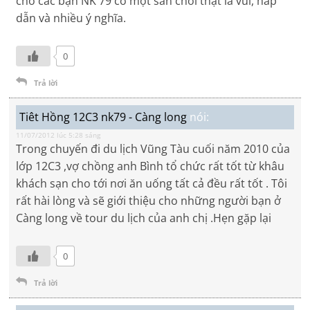
cho các bạn NK 79 có một sân chơi thật là vui, hấp
dẫn và nhiều ý nghĩa.
0
Trả lời
Tiêt Hồng 12C3 nk79 - Càng long
nói:
11/07/2012 lúc 5:28 sáng
Trong chuyến đi du lịch Vũng Tàu cuối năm 2010 của
lớp 12C3 ,vợ chồng anh Bình tổ chức rất tốt từ khâu
khách sạn cho tới nơi ăn uống tất cả đều rất tốt . Tôi
rất hài lòng và sẽ giới thiệu cho những người bạn ở
Càng long về tour du lịch của anh chị .Hẹn gặp lại
0
Trả lời