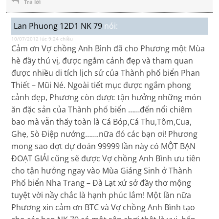
Trả lời
Lan Phuong 12D1 NK 79
nói:
10/07/2012 lúc 9:24 chiều
Cảm ơn Vợ chồng Anh Bình đã cho Phương một Mùa
hè đầy thú vị, được ngắm cảnh đẹp và tham quan
được nhiều di tích lịch sử của Thành phố biển Phan
Thiết – Mũi Né. Ngoài tiết mục được ngắm phong
cảnh đẹp, Phương còn được tận hưởng những món
ăn đặc sản của Thành phố biển ……đến nổi chiêm
bao mà vẫn thấy toàn là Cá Bóp,Cá Thu,Tôm,Cua,
Ghẹ, Sò Điệp nướng…….nữa đó các bạn ơi! Phương
mong sao đợt dự đoán 99999 lần này có MỘT BẠN
ĐOẠT GIẢI cũng sẽ được Vợ chồng Anh Bình ưu tiên
cho tận hưởng ngay vào Mùa Giáng Sinh ở Thành
Phố biển Nha Trang – Đà Lạt xứ sở đầy thơ mộng
tuyệt vời nầy chắc là hạnh phúc lắm! Một lần nữa
Phương xin cảm ơn BTC và Vợ chồng Anh Bình tạo