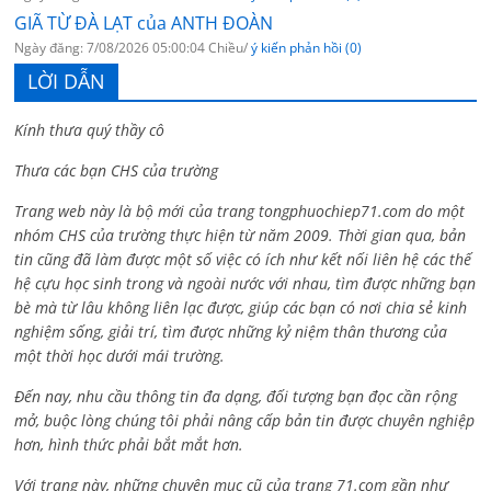
GIÃ TỪ ĐÀ LẠT của ANTH ĐOÀN
Ngày đăng: 7/08/2026 05:00:04 Chiều/
ý kiến phản hồi (0)
LỜI DẪN
Kính thưa quý thầy cô
Thưa các bạn CHS của trường
Trang web này là bộ mới của trang tongphuochiep71.com do một
nhóm CHS của trường thực hiện từ năm 2009. Thời gian qua, bản
tin cũng đã làm được một số việc có ích như kết nối liên hệ các thế
hệ cựu học sinh trong và ngoài nước với nhau, tìm được những bạn
bè mà từ lâu không liên lạc được, giúp các bạn có nơi chia sẻ kinh
nghiệm sống, giải trí, tìm được những kỷ niệm thân thương của
một thời học dưới mái trường.
Đến nay, nhu cầu thông tin đa dạng, đối tượng bạn đọc cần rộng
mở, buộc lòng chúng tôi phải nâng cấp bản tin được chuyên nghiệp
hơn, hình thức phải bắt mắt hơn.
Với trang này, những chuyên mục cũ của trang 71.com gần như