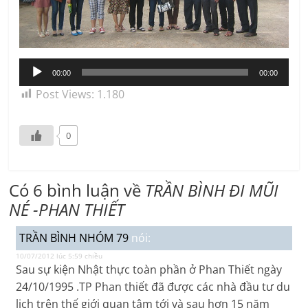
Trình
00:00
00:00
phát
Post Views:
1.180
âm
thanh
0
Có 6 bình luận về
TRẦN BÌNH ĐI MŨI
NÉ -PHAN THIẾT
TRẦN BÌNH NHÓM 79
nói:
10/07/2012 lúc 5:59 chiều
Sau sự kiện Nhật thực toàn phần ở Phan Thiết ngày
24/10/1995 .TP Phan thiết đã được các nhà đầu tư du
lịch trên thế giới quan tâm tới và sau hơn 15 năm