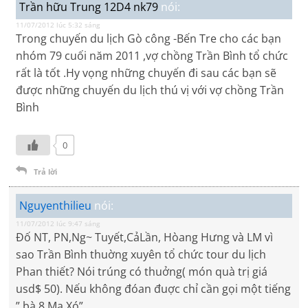
Trần hữu Trung 12D4 nk79
nói:
11/07/2012 lúc 5:32 sáng
Trong chuyến du lịch Gò công -Bến Tre cho các bạn
nhóm 79 cuối năm 2011 ,vợ chồng Trần Bình tổ chức
rất là tốt .Hy vọng những chuyến đi sau các bạn sẽ
được những chuyến du lịch thú vị với vợ chồng Trần
Bình
0
Trả lời
Nguyenthilieu
nói:
11/07/2012 lúc 9:47 sáng
Đố NT, PN,Ng~ Tuyết,CảLần, Hòang Hưng và LM vì
sao Trần Bình thuờng xuyên tổ chức tour du lịch
Phan thiết? Nói trúng có thuởng( món quà trị giá
usd$ 50). Nếu không đóan đuợc chỉ cần gọi một tiếng
” bà 8 Ma Xó”.