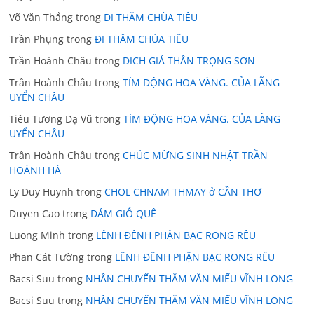
Võ Văn Thắng
trong
ĐI THĂM CHÙA TIÊU
Trần Phụng
trong
ĐI THĂM CHÙA TIÊU
Trần Hoành Châu
trong
DICH GIẢ THÂN TRỌNG SƠN
Trần Hoành Châu
trong
TÍM ĐỘNG HOA VÀNG. CỦA LÃNG
UYỂN CHÂU
Tiêu Tương Dạ Vũ
trong
TÍM ĐỘNG HOA VÀNG. CỦA LÃNG
UYỂN CHÂU
Trần Hoành Châu
trong
CHÚC MỪNG SINH NHẬT TRẦN
HOÀNH HÀ
Ly Duy Huynh
trong
CHOL CHNAM THMAY ở CẦN THƠ
Duyen Cao
trong
ĐÁM GIỖ QUÊ
Luong Minh
trong
LÊNH ĐÊNH PHẬN BẠC RONG RÊU
Phan Cát Tường
trong
LÊNH ĐÊNH PHẬN BẠC RONG RÊU
Bacsi Suu
trong
NHÂN CHUYẾN THĂM VĂN MIẾU VĨNH LONG
Bacsi Suu
trong
NHÂN CHUYẾN THĂM VĂN MIẾU VĨNH LONG