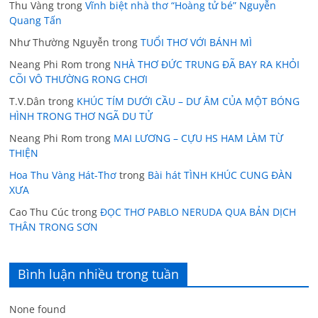
Thu Vàng
trong
Vĩnh biệt nhà thơ “Hoàng tử bé” Nguyễn
Quang Tấn
Như Thường Nguyễn
trong
TUỔI THƠ VỚI BÁNH MÌ
Neang Phi Rom
trong
NHÀ THƠ ĐỨC TRUNG ĐÃ BAY RA KHỎI
CÕI VÔ THƯỜNG RONG CHƠI
T.V.Dân
trong
KHÚC TÍM DƯỚI CẦU – DƯ ÂM CỦA MỘT BÓNG
HÌNH TRONG THƠ NGÃ DU TỬ
Neang Phi Rom
trong
MAI LƯƠNG – CỰU HS HAM LÀM TỪ
THIỆN
Hoa Thu Vàng Hát-Thơ
trong
Bài hát TÌNH KHÚC CUNG ĐÀN
XƯA
Cao Thu Cúc
trong
ĐỌC THƠ PABLO NERUDA QUA BẢN DỊCH
THÂN TRONG SƠN
Bình luận nhiều trong tuần
None found