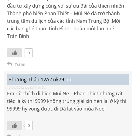
đầu tư xây dựng cùng với sự ưu đãi của thiên nhiên
Thành phố biển Phan Thiết – Mũi Né đã trở thành
trung tâm du lịch của các tỉnh Nam Trung Bộ .Mời
các bạn ghé thăm tỉnh Bình Thuận một lần nhé .
Trần Bình
0
Trả lời
Phương Thảo 12A2 nk79
nói:
10/07/2012 lúc 8:17 chiều
Em rất thích đi biển Mũi Né – Phan Thiết nhưng rất
tiếc là kỳ thi 9999 không trúng giải xin hẹn lại ở kỳ thi
99999 hy vọng được đi Đà lạt vào mùa Noel
0