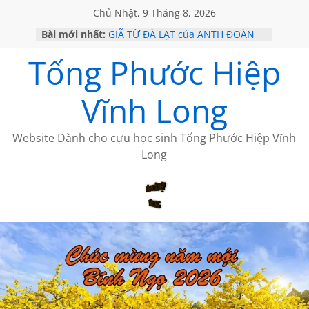
Chủ Nhật, 9 Tháng 8, 2026
Bài mới nhất:
GIÃ TỪ ĐÀ LẠT của ANTH ĐOÀN
SÀI GÒN – HÒN NGỌC VIỄN ĐÔNG
Tống Phước Hiệp
KHÔNG ĐỀ 20 CỦA THÁI LÃO
KHÔNG ĐỀ 19 CỦA THÁI LÃO
CHÙM THƠ CỦA BÍCH HÀ
Vĩnh Long
Website Dành cho cựu học sinh Tống Phước Hiệp Vĩnh
Long