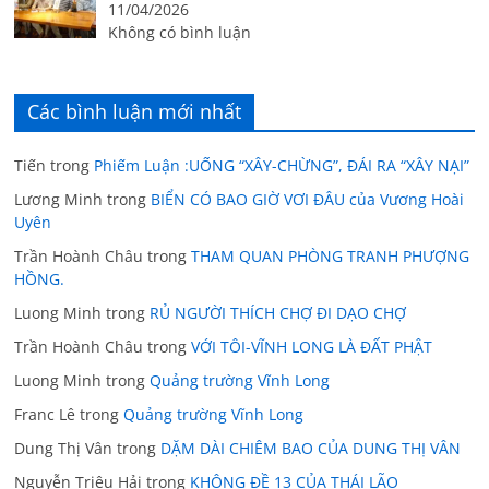
11/04/2026
Không có bình luận
Các bình luận mới nhất
Tiến
trong
Phiếm Luận :UỐNG “XÂY-CHỪNG”, ĐÁI RA “XÂY NẠI”
Lương Minh
trong
BIỂN CÓ BAO GIỜ VƠI ĐÂU của Vương Hoài
Uyên
Trần Hoành Châu
trong
THAM QUAN PHÒNG TRANH PHƯỢNG
HỒNG.
Luong Minh
trong
RỦ NGƯỜI THÍCH CHỢ ĐI DẠO CHỢ
Trần Hoành Châu
trong
VỚI TÔI-VĨNH LONG LÀ ĐẤT PHẬT
Luong Minh
trong
Quảng trường Vĩnh Long
Franc Lê
trong
Quảng trường Vĩnh Long
Dung Thị Vân
trong
DẶM DÀI CHIÊM BAO CỦA DUNG THỊ VÂN
Nguyễn Triệu Hải
trong
KHÔNG ĐỀ 13 CỦA THÁI LÃO