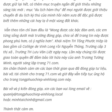
được giữ lại hết, có thêm mục truyện ngắn để giới thiệu những
sáng tác mới ; mục “du lịch hàm thụ” để mọi người được giới thiệu
chuyến đi du lịch kỳ thú của mình hồi năm xưa để độc giả được
biết thêm những cái hay lạ ở một vùng đất khác.
Vẫn theo tôn chỉ ban đầu là “Mong được các bậc đàn anh, các em
từng sống dưới mái trường đóng góp, chia sẻ để trang tin này được
phong phú hơn, có ý nghĩa hơn”. Khái niệm TH Tống Phước Hiệp là
bao gồm cả
Collège de Vinh Long rồi Nguyễn Thông,
Trường cấp 3
thị xã , Trường TH Lưu Văn Liệt ngày nay. Lần này chúng tôi được
giao toàn quyền để đảm bảo lời hứa này của anh Trương Tường
Minh, người sáng lập trang 71.com.
Xin chân thành cám ơn các bạn thời gian qua đã đóng góp tư liệu,
bài vở, tài chính cho trang 71.com và giờ đây vẫn tiếp tục ủng hộ
cho trang tongphuochiep-vinhlong.com này.
Bài vở và ý kiến đóng góp, xin các bạn vui lòng email về :
quanly@tongphuochiep-vinhlong.local
hoặc
minhtaichinh@gmail.com
Thành thật cám ơn.