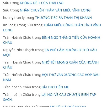
Sửu
trong
KHÔNG ĐỀ 1 CỦA THÁI LÃO
Sửu
trong
NHÂN CHUYẾN THĂM VĂN MIẾU VĨNH LONG
huong tran ly
trong
THƯƠNG TIẾC BÀ THÂN THỊ KHÁNH
Khuong Trong Suu
trong
THĂM MIẾU CÔNG THẦN TỈNH VĨNH
LONG
Trần Hoành Châu
trong
BÍNH NGỌ THẲNG TIẾN CỦA HOÀNH
CHÂU
Nguyễn Như Thạch
trong
CÀ PHÊ CẨM XƯƠNG Ở THỦ DẦU
MỘT
Trần Hoành Châu
trong
NHỚ TẾT MONG XUÂN CỦA HOÀNH
CHÂU
Trần Hoành Châu
trong
HỘI THƠ VĂN XƯƠNG CÁC HOP ĐẦU
NĂM
Trần hoành Cháu
trong
BÀI THƠ TIỄN MẸ
Trần hoành Châu
trong
LẠI NÓI VỀ CÂU CHUYỆN BIÊN TẬP
SÁCH.
Nguyen Huy Bích Thủy
trong
MẸ TÔI VÀ QUÊ NGOẠI