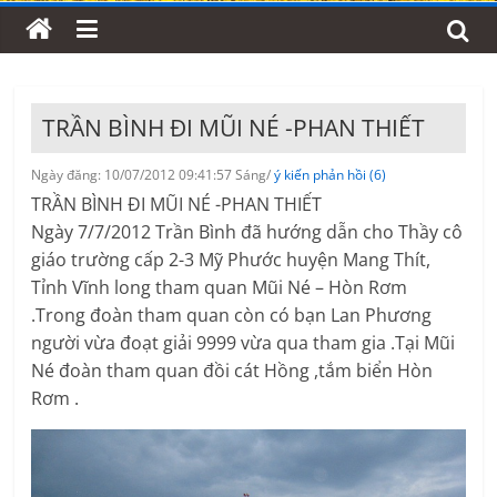
TRẦN BÌNH ĐI MŨI NÉ -PHAN THIẾT
Ngày đăng: 10/07/2012 09:41:57 Sáng/
ý kiến phản hồi (6)
TRẦN BÌNH ĐI MŨI NÉ -PHAN THIẾT
Ngày 7/7/2012 Trần Bình đã hướng dẫn cho Thầy cô
giáo trường cấp 2-3 Mỹ Phước huyện Mang Thít,
Tỉnh Vĩnh long tham quan Mũi Né – Hòn Rơm
.Trong đoàn tham quan còn có bạn Lan Phương
người vừa đoạt giải 9999 vừa qua tham gia .Tại Mũi
Né đoàn tham quan đồi cát Hồng ,tắm biển Hòn
Rơm .