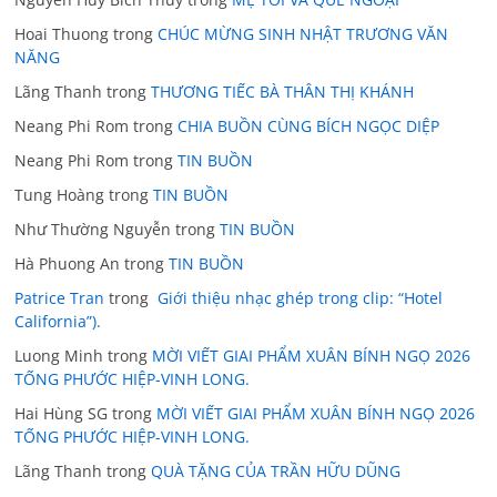
Hoai Thuong
trong
CHÚC MỪNG SINH NHẬT TRƯƠNG VĂN
NĂNG
Lãng Thanh
trong
THƯƠNG TIẾC BÀ THÂN THỊ KHÁNH
Neang Phi Rom
trong
CHIA BUỒN CÙNG BÍCH NGỌC DIỆP
Neang Phi Rom
trong
TIN BUỒN
Tung Hoàng
trong
TIN BUỒN
Như Thường Nguyễn
trong
TIN BUỒN
Hà Phuong An
trong
TIN BUỒN
Patrice Tran
trong
Giới thiệu nhạc ghép trong clip: “Hotel
California”).
Luong Minh
trong
MỜI VIẾT GIAI PHẨM XUÂN BÍNH NGỌ 2026
TỐNG PHƯỚC HIỆP-VINH LONG.
Hai Hùng SG
trong
MỜI VIẾT GIAI PHẨM XUÂN BÍNH NGỌ 2026
TỐNG PHƯỚC HIỆP-VINH LONG.
Lãng Thanh
trong
QUÀ TẶNG CỦA TRẦN HỮU DŨNG