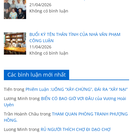
21/04/2026
Không có bình luận
BUỔI KÝ TÊN THÂN TÌNH CỦA NHÀ VĂN PHẠM
CÔNG LUẬN
11/04/2026
Không có bình luận
Các bình luận mới nhất
Tiến
trong
Phiếm Luận :UỐNG “XÂY-CHỪNG”, ĐÁI RA “XÂY NẠI”
Lương Minh
trong
BIỂN CÓ BAO GIỜ VƠI ĐÂU của Vương Hoài
Uyên
Trần Hoành Châu
trong
THAM QUAN PHÒNG TRANH PHƯỢNG
HỒNG.
Luong Minh
trong
RỦ NGƯỜI THÍCH CHỢ ĐI DẠO CHỢ