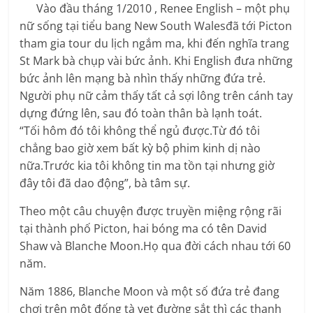
Vào đầu tháng 1/2010 , Renee English – một phụ
nữ sống tại tiểu bang New South Walesđã tới Picton
tham gia tour du lịch ngắm ma, khi đến nghĩa trang
St Mark bà chụp vài bức ảnh. Khi English đưa những
bức ảnh lên mạng bà nhìn thấy những đứa trẻ.
Người phụ nữ cảm thấy tất cả sợi lông trên cánh tay
dựng đứng lên, sau đó toàn thân bà lạnh toát.
“Tối hôm đó tôi không thể ngủ được.Từ đó tôi
chẳng bao giờ xem bất kỳ bộ phim kinh dị nào
nữa.Trước kia tôi không tin ma tồn tại nhưng giờ
đây tôi đã dao động”, bà tâm sự.
Theo một câu chuyện được truyền miệng rộng rãi
tại thành phố Picton, hai bóng ma có tên David
Shaw và Blanche Moon.Họ qua đời cách nhau tới 60
năm.
Năm 1886, Blanche Moon và một số đứa trẻ đang
chơi trên một đống tà vẹt đường sắt thì các thanh