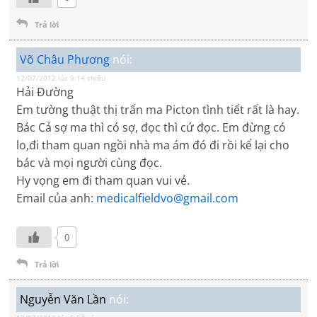
Trả lời
Võ Châu Phương
nói:
12/07/2012 lúc 9:14 chiều
Hải Đường
Em tường thuật thị trấn ma Picton tình tiết rất là hay.
Bác Cả sợ ma thì có sợ, đọc thì cứ đọc. Em đừng có
lo,đi tham quan ngồi nhà ma ám đó đi rồi kể lại cho
bác và mọi người cùng đọc.
Hy vọng em đi tham quan vui vẻ.
Email của anh:
medicalfieldvo@gmail.com
0
Trả lời
Nguyễn Văn Lần
nói: