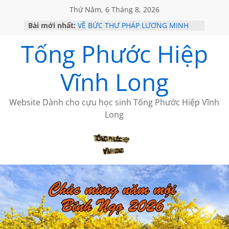
Thứ Năm, 6 Tháng 8, 2026
Bài mới nhất:
VỀ BỨC THƯ PHÁP LƯƠNG MINH
GẶP Ở MỸ
Tống Phước Hiệp
HỌC SỬ HỒI XƯA
MỘT ĐỜI ĐI QUA NHỮNG TRANG
SÁCH
Vĩnh Long
BẤT CHỢT CỦA CHÂU LỆ DUNG
CÀ PHÊ NGẮM NÚI
Website Dành cho cựu học sinh Tống Phước Hiệp Vĩnh
Long