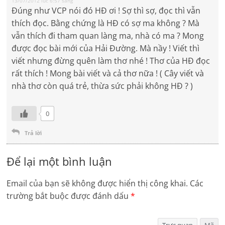
13/07/2012 lúc 6:57 sáng
Đúng như VCP nói đó HĐ ơi ! Sợ thì sợ, đọc thì vẫn
thích đọc. Bằng chứng là HĐ có sợ ma không ? Mà
vẫn thích đi tham quan làng ma, nhà có ma ? Mong
được đọc bài mới của Hải Đường. Mà nầy ! Viết thì
viết nhưng đừng quên làm thơ nhé ! Thơ của HĐ đọc
rất thích ! Mong bài viết và cả thơ nữa ! ( Cây viết và
nhà thơ còn quá trẻ, thừa sức phải không HĐ ? )
0
Trả lời
Để lại một bình luận
Email của bạn sẽ không được hiển thị công khai.
Các
trường bắt buộc được đánh dấu
*
Trực quan
Mã