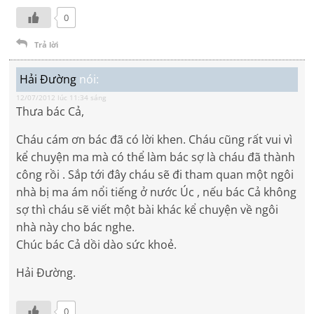
0
Trả lời
Hải Đường
nói:
12/07/2012 lúc 11:34 sáng
Thưa bác Cả,
Cháu cám ơn bác đã có lời khen. Cháu cũng rất vui vì
kể chuyện ma mà có thể làm bác sợ là cháu đã thành
công rồi . Sắp tới đây cháu sẽ đi tham quan một ngôi
nhà bị ma ám nổi tiếng ở nước Úc , nếu bác Cả không
sợ thì cháu sẽ viết một bài khác kể chuyện về ngôi
nhà này cho bác nghe.
Chúc bác Cả dồi dào sức khoẻ.
Hải Đường.
0