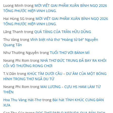
Luong Minh
trong
MỜI VIẾT GIAI PHẨM XUÂN BÍNH NGỌ 2026
TỐNG PHƯỚC HIỆP-VINH LONG.
Hai Hùng SG
trong
MỜI VIẾT GIAI PHẨM XUÂN BÍNH NGỌ 2026
TỐNG PHƯỚC HIỆP-VINH LONG.
Lãng Thanh
trong
QUÀ TẶNG CỦA TRẦN HỮU DŨNG
Thu Vàng
trong
Vĩnh biệt nhà thơ “Hoàng tử bé” Nguyễn
Quang Tấn
Như Thường Nguyễn
trong
TUỔI THƠ VỚI BÁNH MÌ
Neang Phi Rom
trong
NHÀ THƠ ĐỨC TRUNG ĐÃ BAY RA KHỎI
CÕI VÔ THƯỜNG RONG CHƠI
T.V.Dân
trong
KHÚC TÍM DƯỚI CẦU – DƯ ÂM CỦA MỘT BÓNG
HÌNH TRONG THƠ NGÃ DU TỬ
Neang Phi Rom
trong
MAI LƯƠNG – CỰU HS HAM LÀM TỪ
THIỆN
Hoa Thu Vàng Hát-Thơ
trong
Bài hát TÌNH KHÚC CUNG ĐÀN
XƯA
Cao Thu Cúc
trong
ĐỌC THƠ PABLO NERUDA QUA BẢN DỊCH