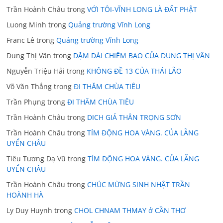
Trần Hoành Châu
trong
VỚI TÔI-VĨNH LONG LÀ ĐẤT PHẬT
Luong Minh
trong
Quảng trường Vĩnh Long
Franc Lê
trong
Quảng trường Vĩnh Long
Dung Thị Vân
trong
DẶM DÀI CHIÊM BAO CỦA DUNG THỊ VÂN
Nguyễn Triệu Hải
trong
KHÔNG ĐỀ 13 CỦA THÁI LÃO
Võ Văn Thắng
trong
ĐI THĂM CHÙA TIÊU
Trần Phụng
trong
ĐI THĂM CHÙA TIÊU
Trần Hoành Châu
trong
DICH GIẢ THÂN TRỌNG SƠN
Trần Hoành Châu
trong
TÍM ĐỘNG HOA VÀNG. CỦA LÃNG
UYỂN CHÂU
Tiêu Tương Dạ Vũ
trong
TÍM ĐỘNG HOA VÀNG. CỦA LÃNG
UYỂN CHÂU
Trần Hoành Châu
trong
CHÚC MỪNG SINH NHẬT TRẦN
HOÀNH HÀ
Ly Duy Huynh
trong
CHOL CHNAM THMAY ở CẦN THƠ