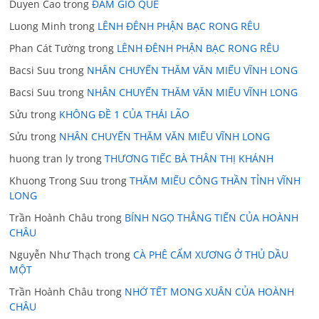
Duyen Cao
trong
ĐÁM GIỖ QUÊ
Luong Minh
trong
LÊNH ĐÊNH PHẬN BẠC RONG RÊU
Phan Cát Tường
trong
LÊNH ĐÊNH PHẬN BẠC RONG RÊU
Bacsi Suu
trong
NHÂN CHUYẾN THĂM VĂN MIẾU VĨNH LONG
Bacsi Suu
trong
NHÂN CHUYẾN THĂM VĂN MIẾU VĨNH LONG
Sửu
trong
KHÔNG ĐỀ 1 CỦA THÁI LÃO
Sửu
trong
NHÂN CHUYẾN THĂM VĂN MIẾU VĨNH LONG
huong tran ly
trong
THƯƠNG TIẾC BÀ THÂN THỊ KHÁNH
Khuong Trong Suu
trong
THĂM MIẾU CÔNG THẦN TỈNH VĨNH
LONG
Trần Hoành Châu
trong
BÍNH NGỌ THẲNG TIẾN CỦA HOÀNH
CHÂU
Nguyễn Như Thạch
trong
CÀ PHÊ CẨM XƯƠNG Ở THỦ DẦU
MỘT
Trần Hoành Châu
trong
NHỚ TẾT MONG XUÂN CỦA HOÀNH
CHÂU