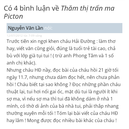
Có 4 bình luận về
Thăm thị trấn ma
Picton
Nguyễn Văn Lần
nói:
12/07/2012 lúc 7:09 sáng
Trước tiên xin ngợi khen cháu Hải Đường : làm thơ
hay, viết văn cũng giỏi, đúng là tuổi trẻ tài cao, chả
bù với lớp già tụi tui ! ( trừ anh Phong Tâm và 1 số
anh chị khác).
Nhưng cháu HĐ nầy, đọc bài của cháu hồi 21 giờ tối
ngày 11.7, nhưng chưa dám đọc hết, nên chưa phản
hồi ! Cháu biết tại sao không ? Đọc những phần cháu
thuật lại, tui hơi nổi gai ốc, mặt dù tui là người ít khi
sợ ma, vì nếu sợ ma thì tui đã không dám ở nhà 1
mình, có thờ di ảnh của bà nhà tui, phải thắp nhang
thường xuyên mỗi tối ! Tóm lại bài viết của cháu HĐ
hay lắm ! Mong được đọc nhiều bài khác của cháu !