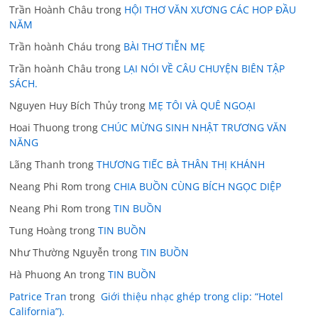
Trần Hoành Châu
trong
HỘI THƠ VĂN XƯƠNG CÁC HOP ĐẦU
NĂM
Trần hoành Cháu
trong
BÀI THƠ TIỄN MẸ
Trần hoành Châu
trong
LẠI NÓI VỀ CÂU CHUYỆN BIÊN TẬP
SÁCH.
Nguyen Huy Bích Thủy
trong
MẸ TÔI VÀ QUÊ NGOẠI
Hoai Thuong
trong
CHÚC MỪNG SINH NHẬT TRƯƠNG VĂN
NĂNG
Lãng Thanh
trong
THƯƠNG TIẾC BÀ THÂN THỊ KHÁNH
Neang Phi Rom
trong
CHIA BUỒN CÙNG BÍCH NGỌC DIỆP
Neang Phi Rom
trong
TIN BUỒN
Tung Hoàng
trong
TIN BUỒN
Như Thường Nguyễn
trong
TIN BUỒN
Hà Phuong An
trong
TIN BUỒN
Patrice Tran
trong
Giới thiệu nhạc ghép trong clip: “Hotel
California”).