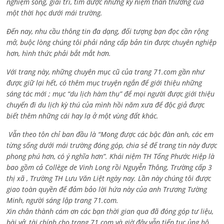
nghiệm sống, giải trí, tìm được những kỷ niệm thân thương của
một thời học dưới mái trường.
Đến nay, nhu cầu thông tin đa dạng, đối tượng bạn đọc cần rộng
mở, buộc lòng chúng tôi phải nâng cấp bản tin được chuyên nghiệp
hơn, hình thức phải bắt mắt hơn.
Với trang này, những chuyên mục cũ của trang 71.com gần như
được giữ lại hết, có thêm mục truyện ngắn để giới thiệu những
sáng tác mới ; mục “du lịch hàm thụ” để mọi người được giới thiệu
chuyến đi du lịch kỳ thú của mình hồi năm xưa để độc giả được
biết thêm những cái hay lạ ở một vùng đất khác.
Vẫn theo tôn chỉ ban đầu là “Mong được các bậc đàn anh, các em
từng sống dưới mái trường đóng góp, chia sẻ để trang tin này được
phong phú hơn, có ý nghĩa hơn”. Khái niệm TH Tống Phước Hiệp là
bao gồm cả
Collège de Vinh Long rồi Nguyễn Thông,
Trường cấp 3
thị xã , Trường TH Lưu Văn Liệt ngày nay. Lần này chúng tôi được
giao toàn quyền để đảm bảo lời hứa này của anh Trương Tường
Minh, người sáng lập trang 71.com.
Xin chân thành cám ơn các bạn thời gian qua đã đóng góp tư liệu,
bài vở, tài chính cho trang 71.com và giờ đây vẫn tiếp tục ủng hộ