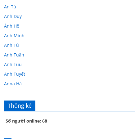
An Tú
Anh Duy
Ánh Hồ
Anh Minh
Anh Tú
Anh Tuấn
Anh Tuù
Ánh Tuyết
Anna Hà
Anth Đoàn
Âu Tú Vân
Thống kê
Bác sĩ Hoa
Số người online: 68
Bác sĩ Stephen Mak
Bác Đạt