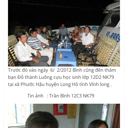
Trước đó vào ngày 6/ 2/2012 Bình cũng đến thăm
bạn Đỗ thành Luông cựu học sinh lớp 12D2 NK79
tại xã Phước Hậu huyện Long Hồ tỉnh Vĩnh long .
Tin ảnh : Trần Bình 12C3 NK79