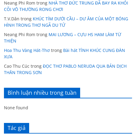
Neang Phi Rom
trong
NHÀ THƠ ĐỨC TRUNG ĐÃ BAY RA KHỎI
CÕI VÔ THƯỜNG RONG CHƠI
T.V.Dân
trong
KHÚC TÍM DƯỚI CẦU – DƯ ÂM CỦA MỘT BÓNG
HÌNH TRONG THƠ NGÃ DU TỬ
Neang Phi Rom
trong
MAI LƯƠNG – CỰU HS HAM LÀM TỪ
THIỆN
Hoa Thu Vàng Hát-Thơ
trong
Bài hát TÌNH KHÚC CUNG ĐÀN
XƯA
Cao Thu Cúc
trong
ĐỌC THƠ PABLO NERUDA QUA BẢN DỊCH
THÂN TRONG SƠN
Bình luận nhiều trong tuần
None found
Tác giả