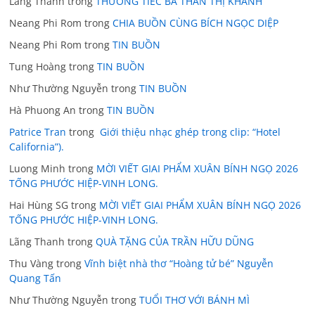
Lãng Thanh
trong
THƯƠNG TIẾC BÀ THÂN THỊ KHÁNH
Neang Phi Rom
trong
CHIA BUỒN CÙNG BÍCH NGỌC DIỆP
Neang Phi Rom
trong
TIN BUỒN
Tung Hoàng
trong
TIN BUỒN
Như Thường Nguyễn
trong
TIN BUỒN
Hà Phuong An
trong
TIN BUỒN
Patrice Tran
trong
Giới thiệu nhạc ghép trong clip: “Hotel
California”).
Luong Minh
trong
MỜI VIẾT GIAI PHẨM XUÂN BÍNH NGỌ 2026
TỐNG PHƯỚC HIỆP-VINH LONG.
Hai Hùng SG
trong
MỜI VIẾT GIAI PHẨM XUÂN BÍNH NGỌ 2026
TỐNG PHƯỚC HIỆP-VINH LONG.
Lãng Thanh
trong
QUÀ TẶNG CỦA TRẦN HỮU DŨNG
Thu Vàng
trong
Vĩnh biệt nhà thơ “Hoàng tử bé” Nguyễn
Quang Tấn
Như Thường Nguyễn
trong
TUỔI THƠ VỚI BÁNH MÌ