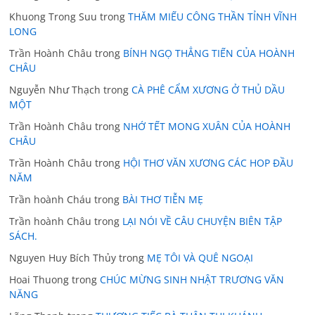
Khuong Trong Suu
trong
THĂM MIẾU CÔNG THẦN TỈNH VĨNH
LONG
Trần Hoành Châu
trong
BÍNH NGỌ THẲNG TIẾN CỦA HOÀNH
CHÂU
Nguyễn Như Thạch
trong
CÀ PHÊ CẨM XƯƠNG Ở THỦ DẦU
MỘT
Trần Hoành Châu
trong
NHỚ TẾT MONG XUÂN CỦA HOÀNH
CHÂU
Trần Hoành Châu
trong
HỘI THƠ VĂN XƯƠNG CÁC HOP ĐẦU
NĂM
Trần hoành Cháu
trong
BÀI THƠ TIỄN MẸ
Trần hoành Châu
trong
LẠI NÓI VỀ CÂU CHUYỆN BIÊN TẬP
SÁCH.
Nguyen Huy Bích Thủy
trong
MẸ TÔI VÀ QUÊ NGOẠI
Hoai Thuong
trong
CHÚC MỪNG SINH NHẬT TRƯƠNG VĂN
NĂNG