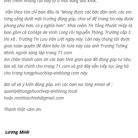
biết thêm những cái hay lạ ở một vùng đất khác.
Vẫn theo tôn chỉ ban đầu là “Mong được các bậc đàn anh, các em
từng sống dưới mái trường đóng góp, chia sẻ để trang tin này được
phong phú hơn, có ý nghĩa hơn”. Khái niệm TH Tống Phước Hiệp là
bao gồm cả
Collège de Vinh Long rồi Nguyễn Thông,
Trường cấp 3
thị xã , Trường TH Lưu Văn Liệt ngày nay. Lần này chúng tôi được
giao toàn quyền để đảm bảo lời hứa này của anh Trương Tường
Minh, người sáng lập trang 71.com.
Xin chân thành cám ơn các bạn thời gian qua đã đóng góp tư liệu,
bài vở, tài chính cho trang 71.com và giờ đây vẫn tiếp tục ủng hộ
cho trang tongphuochiep-vinhlong.com này.
Bài vở và ý kiến đóng góp, xin các bạn vui lòng email về :
quanly@tongphuochiep-vinhlong.local
hoặc
minhtaichinh@gmail.com
Thành thật cám ơn.
Lương Minh