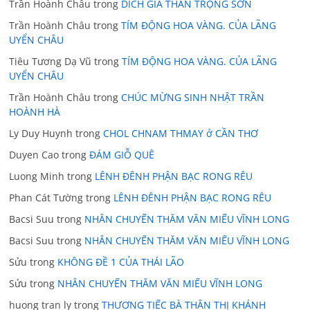
Trần Hoành Châu
trong
DICH GIẢ THÂN TRỌNG SƠN
Trần Hoành Châu
trong
TÍM ĐỘNG HOA VÀNG. CỦA LÃNG
UYỂN CHÂU
Tiêu Tương Dạ Vũ
trong
TÍM ĐỘNG HOA VÀNG. CỦA LÃNG
UYỂN CHÂU
Trần Hoành Châu
trong
CHÚC MỪNG SINH NHẬT TRẦN
HOÀNH HÀ
Ly Duy Huynh
trong
CHOL CHNAM THMAY ở CẦN THƠ
Duyen Cao
trong
ĐÁM GIỖ QUÊ
Luong Minh
trong
LÊNH ĐÊNH PHẬN BẠC RONG RÊU
Phan Cát Tường
trong
LÊNH ĐÊNH PHẬN BẠC RONG RÊU
Bacsi Suu
trong
NHÂN CHUYẾN THĂM VĂN MIẾU VĨNH LONG
Bacsi Suu
trong
NHÂN CHUYẾN THĂM VĂN MIẾU VĨNH LONG
Sửu
trong
KHÔNG ĐỀ 1 CỦA THÁI LÃO
Sửu
trong
NHÂN CHUYẾN THĂM VĂN MIẾU VĨNH LONG
huong tran ly
trong
THƯƠNG TIẾC BÀ THÂN THỊ KHÁNH