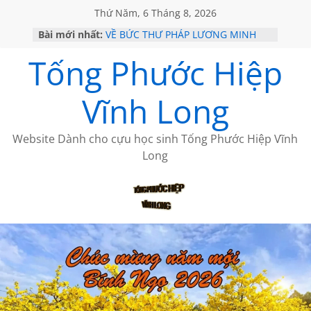
Thứ Năm, 6 Tháng 8, 2026
Bài mới nhất:
VỀ BỨC THƯ PHÁP LƯƠNG MINH
GẶP Ở MỸ
Tống Phước Hiệp
HỌC SỬ HỒI XƯA
MỘT ĐỜI ĐI QUA NHỮNG TRANG
SÁCH
Vĩnh Long
BẤT CHỢT CỦA CHÂU LỆ DUNG
CÀ PHÊ NGẮM NÚI
Website Dành cho cựu học sinh Tống Phước Hiệp Vĩnh
Long