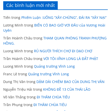
Các bình luận mới nhất
Tiến
trong
Phiếm Luận :UỐNG “XÂY-CHỪNG”, ĐÁI RA “XÂY NẠI”
Lương Minh
trong
BIỂN CÓ BAO GIỜ VƠI ĐÂU của Vương Hoài
Uyên
Trần Hoành Châu
trong
THAM QUAN PHÒNG TRANH PHƯỢNG
HỒNG.
Luong Minh
trong
RỦ NGƯỜI THÍCH CHỢ ĐI DẠO CHỢ
Trần Hoành Châu
trong
VỚI TÔI-VĨNH LONG LÀ ĐẤT PHẬT
Luong Minh
trong
Quảng trường Vĩnh Long
Franc Lê
trong
Quảng trường Vĩnh Long
Dung Thị Vân
trong
DẶM DÀI CHIÊM BAO CỦA DUNG THỊ VÂN
Nguyễn Triệu Hải
trong
KHÔNG ĐỀ 13 CỦA THÁI LÃO
Võ Văn Thắng
trong
ĐI THĂM CHÙA TIÊU
Trần Phụng
trong
ĐI THĂM CHÙA TIÊU