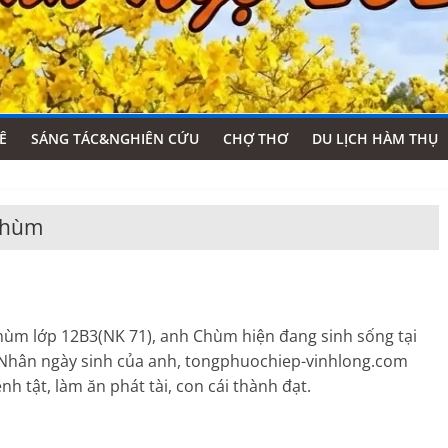
Ê
SÁNG TÁC&NGHIÊN CỨU
CHỢ THƠ
DU LỊCH HÀM THỤ
Chùm
hùm lớp 12B3(NK 71), anh Chùm hiện đang sinh sống tại
 Nhân ngày sinh của anh, tongphuochiep-vinhlong.com
h tật, làm ăn phát tài, con cái thành đạt.