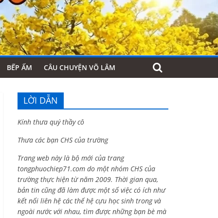
BẾP ẤM
CÂU CHUYỆN VÕ LÂM
LỜI DẪN
Kính thưa quý thầy cô
Thưa các bạn CHS của trường
Trang web này là bộ mới của trang
tongphuochiep71.com do một nhóm CHS của
trường thực hiện từ năm 2009. Thời gian qua,
bản tin cũng đã làm được một số việc có ích như
kết nối liên hệ các thế hệ cựu học sinh trong và
ngoài nước với nhau, tìm được những bạn bè mà