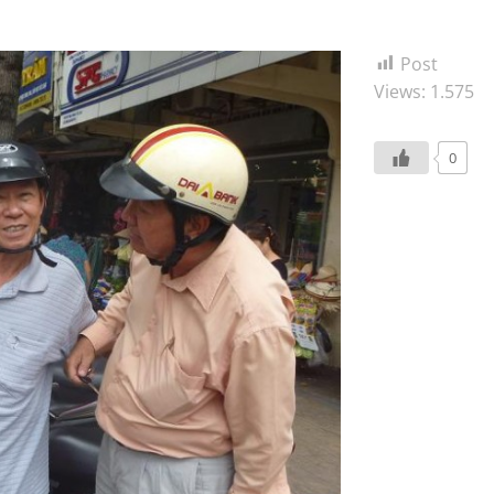
Post
Views:
1.575
0