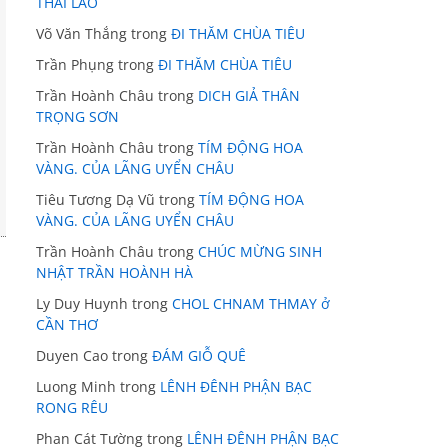
THÁI LÃO
Võ Văn Thắng
trong
ĐI THĂM CHÙA TIÊU
Trần Phụng
trong
ĐI THĂM CHÙA TIÊU
Trần Hoành Châu
trong
DICH GIẢ THÂN
TRỌNG SƠN
Trần Hoành Châu
trong
TÍM ĐỘNG HOA
VÀNG. CỦA LÃNG UYỂN CHÂU
Tiêu Tương Dạ Vũ
trong
TÍM ĐỘNG HOA
VÀNG. CỦA LÃNG UYỂN CHÂU
Trần Hoành Châu
trong
CHÚC MỪNG SINH
NHẬT TRẦN HOÀNH HÀ
Ly Duy Huynh
trong
CHOL CHNAM THMAY ở
CẦN THƠ
Duyen Cao
trong
ĐÁM GIỖ QUÊ
Luong Minh
trong
LÊNH ĐÊNH PHẬN BẠC
RONG RÊU
Phan Cát Tường
trong
LÊNH ĐÊNH PHẬN BẠC