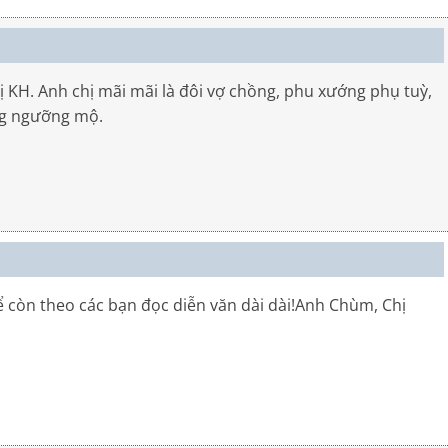
H. Anh chị mãi mãi là đôi vợ chồng, phu xướng phụ tuỳ,
ng ngưỡng mộ.
ể còn theo các bạn đọc diễn văn dài dài!Anh Chùm, Chị