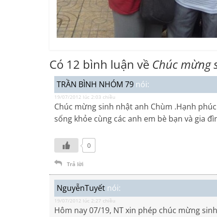
Có 12 bình luận về
Chúc mừng s
TRẦN BÌNH NHÓM 79
nói:
19/07/2012 lúc 2:03 chiều
Chúc mừng sinh nhật anh Chùm .Hạnh phúc cù
sống khỏe cùng các anh em bè bạn và gia đì
0
Trả lời
NguyễnTuyết
nói:
19/07/2012 lúc 2:27 chiều
Hôm nay 07/19, NT xin phép chúc mừng sinh