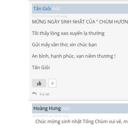
Tấn Giỏi
nói:
20/07/2012 lúc 6:49 sáng
MỪNG NGÀY SINH NHẬT CỦA ” CHÙM HƯƠNG
Tôi thấy lòng xao xuyến lạ thường
Gửi mấy vần thơ, xin chúc bạn
An bình, hạnh phúc, vạn niềm thương !
Tấn Giỏi
0
Trả lời
Hoàng Hưng
nói:
20/07/2012 lúc 10:32 sáng
Chúc mừng sinh nhật Tổng Chùm vui vẻ, m