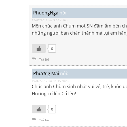
PhuongNga
nói:
19/07/2012 lúc 3:05 chiều
Mến chúc anh Chùm một SN đầm ấm bên chị K
những người bạn chân thành mà tụi em hằ
0
Trả lời
Phương Mai
nói:
19/07/2012 lúc 11:15 chiều
Chúc anh Chùm sinh nhật vui vẻ, trẻ, khỏe đ
Hương cố lên!Cố lên!
0
Trả lời