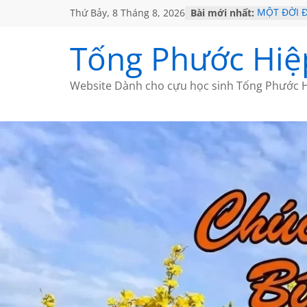
Thứ Bảy, 8 Tháng 8, 2026
Bài mới nhất:
MỘT ĐỜI 
SÁCH
KHÔNG ĐỀ 
Tống Phước Hiệ
CHÙM THƠ
GIÃ TỪ ĐÀ
HỌC SỬ H
Website Dành cho cựu học sinh Tống Phước H