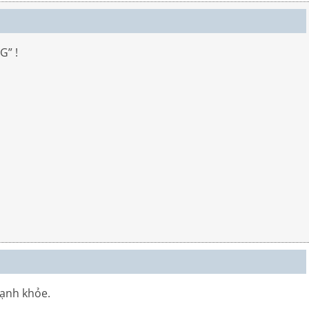
” !
ạnh khỏe.