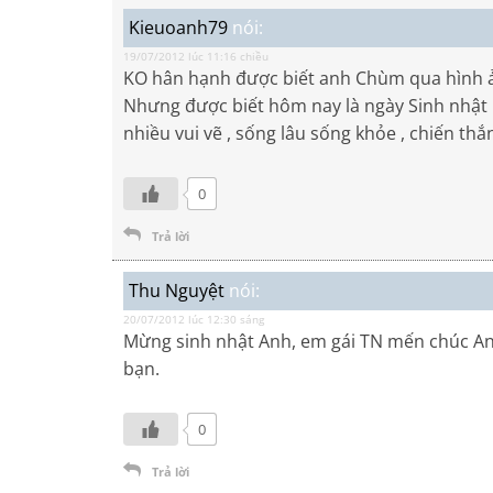
Kieuoanh79
nói:
19/07/2012 lúc 11:16 chiều
KO hân hạnh được biết anh Chùm qua hình ản
Nhưng được biết hôm nay là ngày Sinh nhật l
nhiều vui vẽ , sống lâu sống khỏe , chiến t
0
Trả lời
Thu Nguyệt
nói:
20/07/2012 lúc 12:30 sáng
Mừng sinh nhật Anh, em gái TN mến chúc Anh
bạn.
0
Trả lời