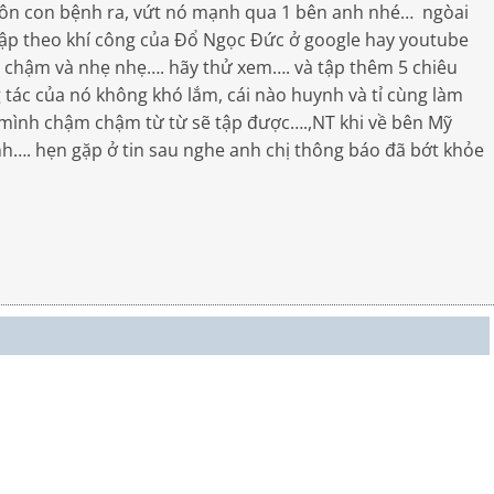
buôn con bệnh ra, vứt nó mạnh qua 1 bên anh nhé… ngòai
 tập theo khí công của Đổ Ngọc Đức ở google hay youtube
iệt chậm và nhẹ nhẹ…. hãy thử xem…. và tập thêm 5 chiêu
 tác của nó không khó lắm, cái nào huynh và tỉ cùng làm
 mình chậm chậm từ từ sẽ tập được….,NT khi về bên Mỹ
ảnh…. hẹn gặp ở tin sau nghe anh chị thông báo đã bớt khỏe