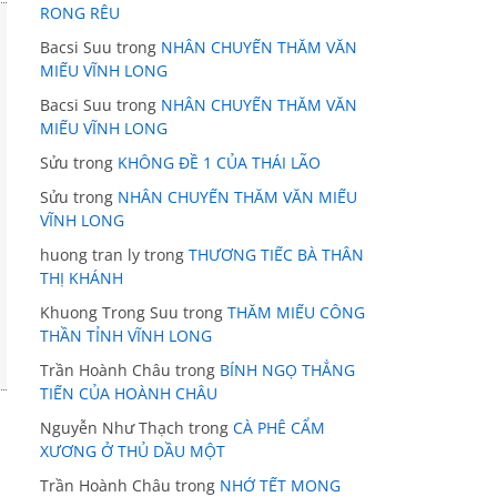
RONG RÊU
Bacsi Suu
trong
NHÂN CHUYẾN THĂM VĂN
MIẾU VĨNH LONG
Bacsi Suu
trong
NHÂN CHUYẾN THĂM VĂN
MIẾU VĨNH LONG
Sửu
trong
KHÔNG ĐỀ 1 CỦA THÁI LÃO
Sửu
trong
NHÂN CHUYẾN THĂM VĂN MIẾU
VĨNH LONG
huong tran ly
trong
THƯƠNG TIẾC BÀ THÂN
THỊ KHÁNH
Khuong Trong Suu
trong
THĂM MIẾU CÔNG
THẦN TỈNH VĨNH LONG
Trần Hoành Châu
trong
BÍNH NGỌ THẲNG
TIẾN CỦA HOÀNH CHÂU
Nguyễn Như Thạch
trong
CÀ PHÊ CẨM
XƯƠNG Ở THỦ DẦU MỘT
Trần Hoành Châu
trong
NHỚ TẾT MONG