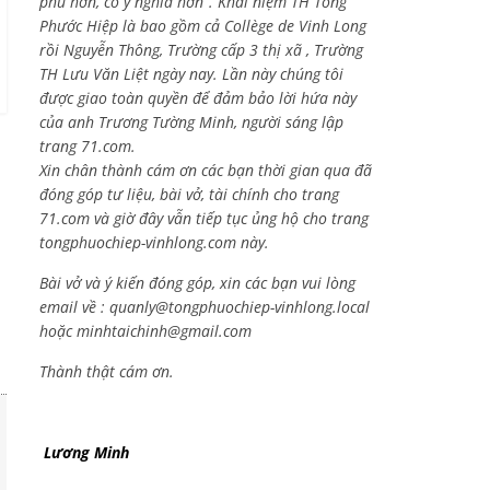
phú hơn, có ý nghĩa hơn”. Khái niệm TH Tống
Phước Hiệp là bao gồm cả
Collège de Vinh Long
rồi Nguyễn Thông,
Trường cấp 3 thị xã , Trường
TH Lưu Văn Liệt ngày nay. Lần này chúng tôi
được giao toàn quyền để đảm bảo lời hứa này
của anh Trương Tường Minh, người sáng lập
trang 71.com.
Xin chân thành cám ơn các bạn thời gian qua đã
đóng góp tư liệu, bài vở, tài chính cho trang
71.com và giờ đây vẫn tiếp tục ủng hộ cho trang
tongphuochiep-vinhlong.com này.
Bài vở và ý kiến đóng góp, xin các bạn vui lòng
email về :
quanly@tongphuochiep-vinhlong.local
hoặc
minhtaichinh@gmail.com
Thành thật cám ơn.
Lương Minh