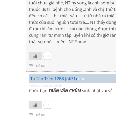
tuổi chưa già nhé, NT hy vọng là anh sớm 
thuốc Bs trị bệnh cho uống ,anh và chị thử
đều có cả….. hít thiệt sâu…. từ từ nhả ra th
thức của suối nguồn tươi trẻ…. NT thấy động
được thì làm trước… cái nào không được thì
cũng rán tự mình tập luyên khi có thì giờ r
thật sự nhé…. mến . NT Snow.
0
Trả lời
Tạ Tấn Trên 12B3 (nk71)
nói:
19/07/2012 lúc 2:30 chiều
Chúc bạn
TRẦN VĂN CHÙM
sinh nhật vui vẻ.
0
Trả lời