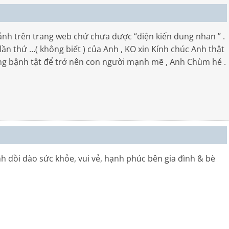
h trên trang web chứ chưa được “diện kiến dung nhan ” .
ần thứ …( không biết ) của Anh , KO xin Kính chúc Anh thật
hắng bậnh tật để trở nên con người mạnh mẽ , Anh Chùm hé .
 dồi dào sức khỏe, vui vẻ, hạnh phúc bên gia đình & bè