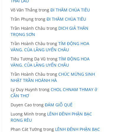
THÁI LÃO
Võ Văn Thắng
trong
ĐI THĂM CHÙA TIÊU
Trần Phụng
trong
ĐI THĂM CHÙA TIÊU
Trần Hoành Châu
trong
DICH GIẢ THÂN
TRỌNG SƠN
Trần Hoành Châu
trong
TÍM ĐỘNG HOA
VÀNG. CỦA LÃNG UYỂN CHÂU
Tiêu Tương Dạ Vũ
trong
TÍM ĐỘNG HOA
VÀNG. CỦA LÃNG UYỂN CHÂU
Trần Hoành Châu
trong
CHÚC MỪNG SINH
NHẬT TRẦN HOÀNH HÀ
Ly Duy Huynh
trong
CHOL CHNAM THMAY ở
CẦN THƠ
Duyen Cao
trong
ĐÁM GIỖ QUÊ
Luong Minh
trong
LÊNH ĐÊNH PHẬN BẠC
RONG RÊU
Phan Cát Tường
trong
LÊNH ĐÊNH PHẬN BẠC