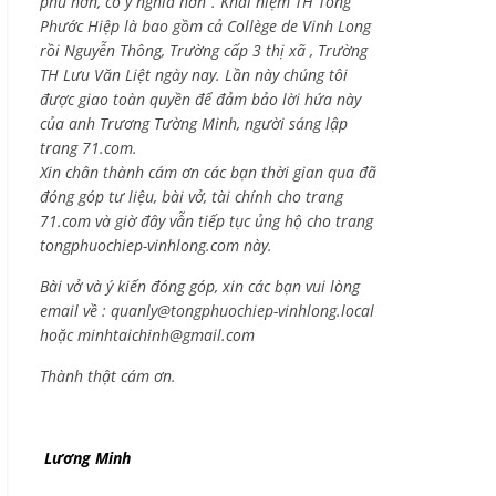
phú hơn, có ý nghĩa hơn”. Khái niệm TH Tống
Phước Hiệp là bao gồm cả
Collège de Vinh Long
rồi Nguyễn Thông,
Trường cấp 3 thị xã , Trường
TH Lưu Văn Liệt ngày nay. Lần này chúng tôi
được giao toàn quyền để đảm bảo lời hứa này
của anh Trương Tường Minh, người sáng lập
trang 71.com.
Xin chân thành cám ơn các bạn thời gian qua đã
đóng góp tư liệu, bài vở, tài chính cho trang
71.com và giờ đây vẫn tiếp tục ủng hộ cho trang
tongphuochiep-vinhlong.com này.
Bài vở và ý kiến đóng góp, xin các bạn vui lòng
email về :
quanly@tongphuochiep-vinhlong.local
hoặc
minhtaichinh@gmail.com
Thành thật cám ơn.
Lương Minh