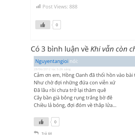
Post Views:
888
0
Có 3 bình luận về
Khi vẫn còn c
Nguyentangioi
nói:
28/06/2012 lúc 5:26 sáng
Cảm ơn em, Hồng Oanh đã thổi hồn vào bài t
Như chờ đợi những đứa con viễn xứ
Đã lâu rồi chưa trở lại thăm quê
Cây bần già bông rụng trắng bờ đê
Chiều lả bóng, đợi đóm về thắp lửa…
0
Trả lời