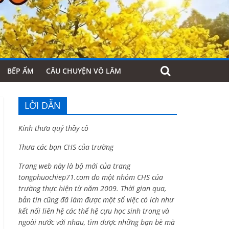
BẾP ẤM
CÂU CHUYỆN VÕ LÂM
LỜI DẪN
Kính thưa quý thầy cô
Thưa các bạn CHS của trường
Trang web này là bộ mới của trang
tongphuochiep71.com do một nhóm CHS của
trường thực hiện từ năm 2009. Thời gian qua,
bản tin cũng đã làm được một số việc có ích như
kết nối liên hệ các thế hệ cựu học sinh trong và
ngoài nước với nhau, tìm được những bạn bè mà