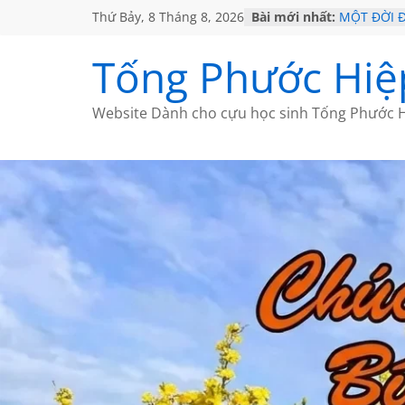
Thứ Bảy, 8 Tháng 8, 2026
Bài mới nhất:
MỘT ĐỜI 
SÁCH
KHÔNG ĐỀ 
Tống Phước Hiệ
CHÙM THƠ
GIÃ TỪ ĐÀ
HỌC SỬ H
Website Dành cho cựu học sinh Tống Phước H