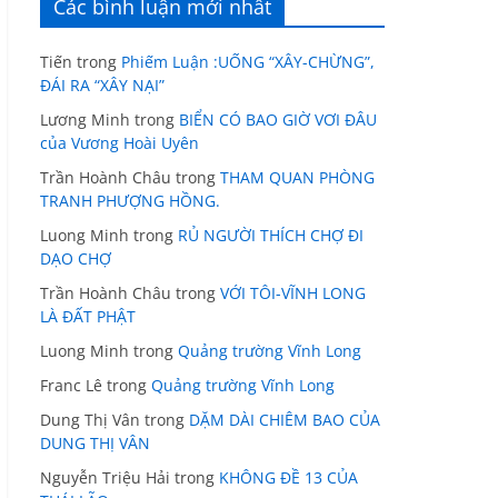
Các bình luận mới nhất
Tiến
trong
Phiếm Luận :UỐNG “XÂY-CHỪNG”,
ĐÁI RA “XÂY NẠI”
Lương Minh
trong
BIỂN CÓ BAO GIỜ VƠI ĐÂU
của Vương Hoài Uyên
Trần Hoành Châu
trong
THAM QUAN PHÒNG
TRANH PHƯỢNG HỒNG.
Luong Minh
trong
RỦ NGƯỜI THÍCH CHỢ ĐI
DẠO CHỢ
Trần Hoành Châu
trong
VỚI TÔI-VĨNH LONG
LÀ ĐẤT PHẬT
Luong Minh
trong
Quảng trường Vĩnh Long
Franc Lê
trong
Quảng trường Vĩnh Long
Dung Thị Vân
trong
DẶM DÀI CHIÊM BAO CỦA
DUNG THỊ VÂN
Nguyễn Triệu Hải
trong
KHÔNG ĐỀ 13 CỦA