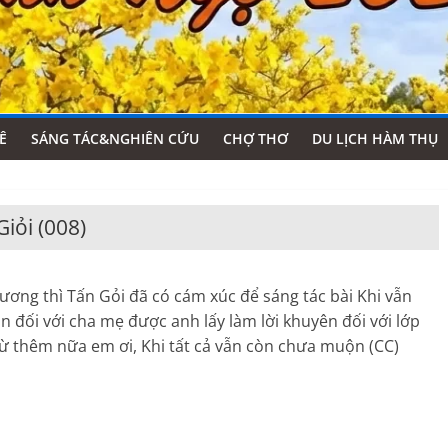
Ê
SÁNG TÁC&NGHIÊN CỨU
CHỢ THƠ
DU LỊCH HÀM THỤ
iỏi (008)
ương thì Tấn Gỏi đã có cám xúc để sáng tác bài Khi vẫn
đối với cha mẹ được anh lấy làm lời khuyên đối với lớp
ừ thêm nữa em ơi, Khi tất cả vẫn còn chưa muộn (CC)