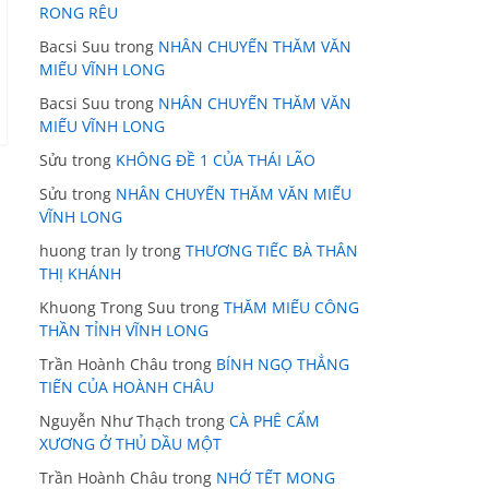
RONG RÊU
Bacsi Suu
trong
NHÂN CHUYẾN THĂM VĂN
MIẾU VĨNH LONG
Bacsi Suu
trong
NHÂN CHUYẾN THĂM VĂN
MIẾU VĨNH LONG
Sửu
trong
KHÔNG ĐỀ 1 CỦA THÁI LÃO
Sửu
trong
NHÂN CHUYẾN THĂM VĂN MIẾU
VĨNH LONG
huong tran ly
trong
THƯƠNG TIẾC BÀ THÂN
THỊ KHÁNH
Khuong Trong Suu
trong
THĂM MIẾU CÔNG
THẦN TỈNH VĨNH LONG
Trần Hoành Châu
trong
BÍNH NGỌ THẲNG
TIẾN CỦA HOÀNH CHÂU
Nguyễn Như Thạch
trong
CÀ PHÊ CẨM
XƯƠNG Ở THỦ DẦU MỘT
Trần Hoành Châu
trong
NHỚ TẾT MONG