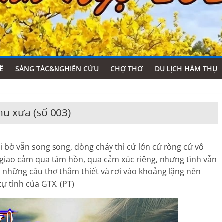
Ê
SÁNG TÁC&NGHIÊN CỨU
CHỢ THƠ
DU LỊCH HÀM THỤ
u xưa (số 003)
ờ vẫn song song, dòng chảy thì cứ lớn cứ ròng cứ vô
giao cảm qua tâm hồn, qua cảm xúc riêng, nhưng tình vẫn
h những câu thơ thắm thiết và rơi vào khoảng lặng nên
tự tình của GTX. (PT)