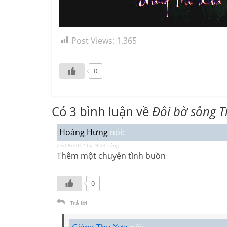
Post Views:
1.365
0
Có 3 bình luận về
Đôi bờ sông T
Hoàng Hưng
nói:
23/06/2012 lúc 9:24 sáng
Thêm một chuyện tình buồn
0
Trả lời