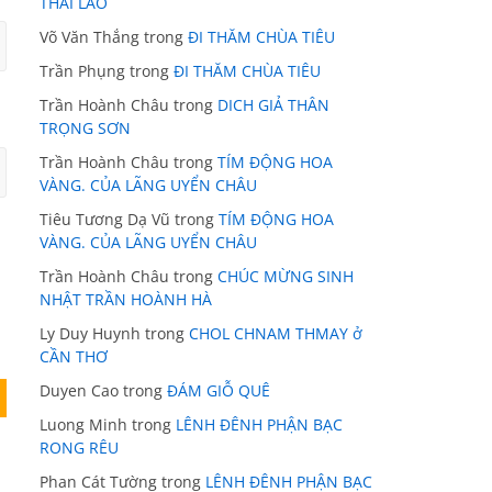
THÁI LÃO
Võ Văn Thắng
trong
ĐI THĂM CHÙA TIÊU
Trần Phụng
trong
ĐI THĂM CHÙA TIÊU
Trần Hoành Châu
trong
DICH GIẢ THÂN
TRỌNG SƠN
Trần Hoành Châu
trong
TÍM ĐỘNG HOA
VÀNG. CỦA LÃNG UYỂN CHÂU
Tiêu Tương Dạ Vũ
trong
TÍM ĐỘNG HOA
VÀNG. CỦA LÃNG UYỂN CHÂU
Trần Hoành Châu
trong
CHÚC MỪNG SINH
NHẬT TRẦN HOÀNH HÀ
Ly Duy Huynh
trong
CHOL CHNAM THMAY ở
CẦN THƠ
Duyen Cao
trong
ĐÁM GIỖ QUÊ
Luong Minh
trong
LÊNH ĐÊNH PHẬN BẠC
RONG RÊU
Phan Cát Tường
trong
LÊNH ĐÊNH PHẬN BẠC