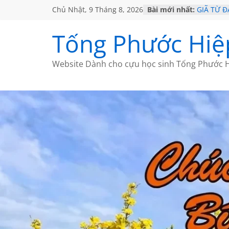
Chủ Nhật, 9 Tháng 8, 2026
Bài mới nhất:
GIÃ TỪ Đ
SÀI GÒN
KHÔNG Đ
Tống Phước Hiệ
KHÔNG Đ
CHÙM TH
Website Dành cho cựu học sinh Tống Phước H