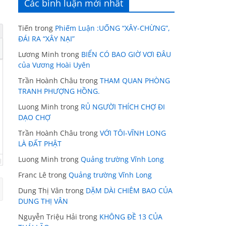
Các bình luận mới nhất
Tiến
trong
Phiếm Luận :UỐNG “XÂY-CHỪNG”,
ĐÁI RA “XÂY NẠI”
Lương Minh
trong
BIỂN CÓ BAO GIỜ VƠI ĐÂU
của Vương Hoài Uyên
Trần Hoành Châu
trong
THAM QUAN PHÒNG
TRANH PHƯỢNG HỒNG.
Luong Minh
trong
RỦ NGƯỜI THÍCH CHỢ ĐI
DẠO CHỢ
Trần Hoành Châu
trong
VỚI TÔI-VĨNH LONG
LÀ ĐẤT PHẬT
Luong Minh
trong
Quảng trường Vĩnh Long
Franc Lê
trong
Quảng trường Vĩnh Long
Dung Thị Vân
trong
DẶM DÀI CHIÊM BAO CỦA
DUNG THỊ VÂN
Nguyễn Triệu Hải
trong
KHÔNG ĐỀ 13 CỦA