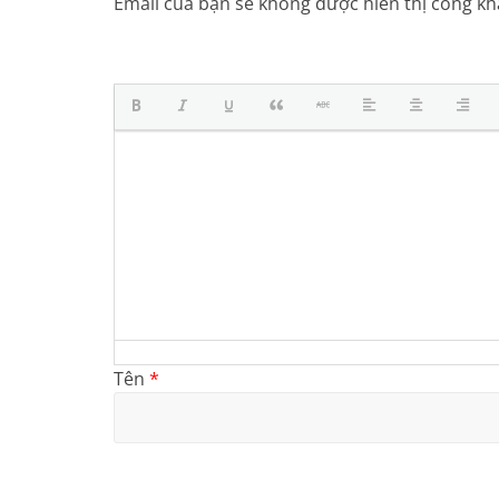
Email của bạn sẽ không được hiển thị công kha
Tên
*