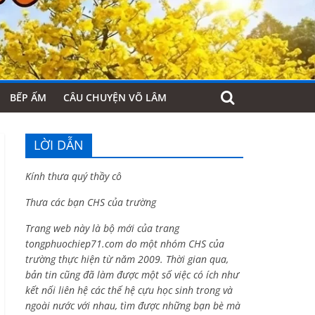
BẾP ẤM
CÂU CHUYỆN VÕ LÂM
LỜI DẪN
Kính thưa quý thầy cô
Thưa các bạn CHS của trường
Trang web này là bộ mới của trang
tongphuochiep71.com do một nhóm CHS của
trường thực hiện từ năm 2009. Thời gian qua,
bản tin cũng đã làm được một số việc có ích như
kết nối liên hệ các thế hệ cựu học sinh trong và
ngoài nước với nhau, tìm được những bạn bè mà