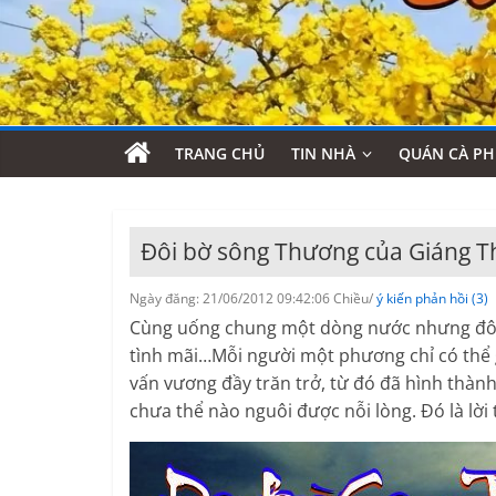
TRANG CHỦ
TIN NHÀ
QUÁN CÀ PH
Đôi bờ sông Thương của Giáng Th
Ngày đăng: 21/06/2012 09:42:06 Chiều/
ý kiến phản hồi (3)
Cùng uống chung một dòng nước nhưng đôi b
tình mãi…Mỗi người một phương chỉ có thể 
vấn vương đầy trăn trở, từ đó đã hình thàn
chưa thể nào nguôi được nỗi lòng. Đó là lời 