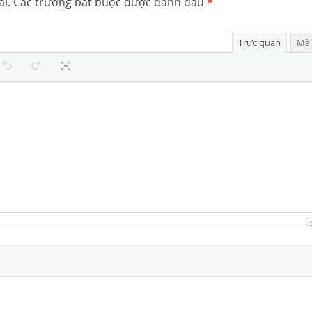
i.
Các trường bắt buộc được đánh dấu
*
Trực quan
Mã