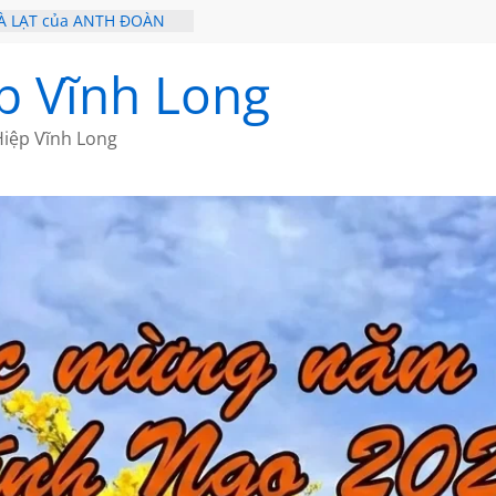
À LẠT của ANTH ĐOÀN
 – HÒN NGỌC VIỄN ĐÔNG
Ề 20 CỦA THÁI LÃO
p Vĩnh Long
Ề 19 CỦA THÁI LÃO
Ơ CỦA BÍCH HÀ
iệp Vĩnh Long