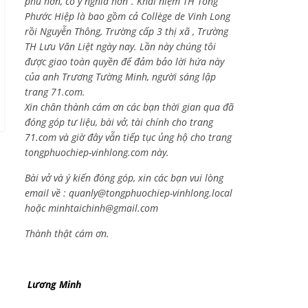
phú hơn, có ý nghĩa hơn”. Khái niệm TH Tống
Phước Hiệp là bao gồm cả
Collège de Vinh Long
rồi Nguyễn Thông,
Trường cấp 3 thị xã , Trường
TH Lưu Văn Liệt ngày nay. Lần này chúng tôi
được giao toàn quyền để đảm bảo lời hứa này
của anh Trương Tường Minh, người sáng lập
trang 71.com.
Xin chân thành cám ơn các bạn thời gian qua đã
đóng góp tư liệu, bài vở, tài chính cho trang
71.com và giờ đây vẫn tiếp tục ủng hộ cho trang
tongphuochiep-vinhlong.com này.
Bài vở và ý kiến đóng góp, xin các bạn vui lòng
email về :
quanly@tongphuochiep-vinhlong.local
hoặc
minhtaichinh@gmail.com
Thành thật cám ơn.
Lương Minh