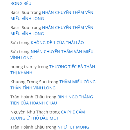
RONG RÊU
Bacsi Suu
trong
NHÂN CHUYẾN THĂM VĂN
MIẾU VĨNH LONG
Bacsi Suu
trong
NHÂN CHUYẾN THĂM VĂN
MIẾU VĨNH LONG
Sửu
trong
KHÔNG ĐỀ 1 CỦA THÁI LÃO
Sửu
trong
NHÂN CHUYẾN THĂM VĂN MIẾU
VĨNH LONG
huong tran ly
trong
THƯƠNG TIẾC BÀ THÂN
THỊ KHÁNH
Khuong Trong Suu
trong
THĂM MIẾU CÔNG
THẦN TỈNH VĨNH LONG
Trần Hoành Châu
trong
BÍNH NGỌ THẲNG
TIẾN CỦA HOÀNH CHÂU
Nguyễn Như Thạch
trong
CÀ PHÊ CẨM
XƯƠNG Ở THỦ DẦU MỘT
Trần Hoành Châu
trong
NHỚ TẾT MONG