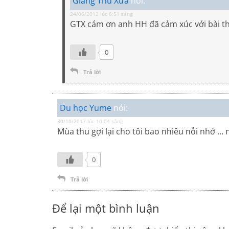
Giáng Thu Xưa
nói:
24/06/2012 lúc 6:51 sáng
GTX cám ơn anh HH đã cảm xúc với bài t
0
Trả lời
Du học Yume
nói:
30/10/2017 lúc 10:04 sáng
Mùa thu gợi lại cho tôi bao nhiêu nỗi nhớ … 
0
Trả lời
Để lại một bình luận