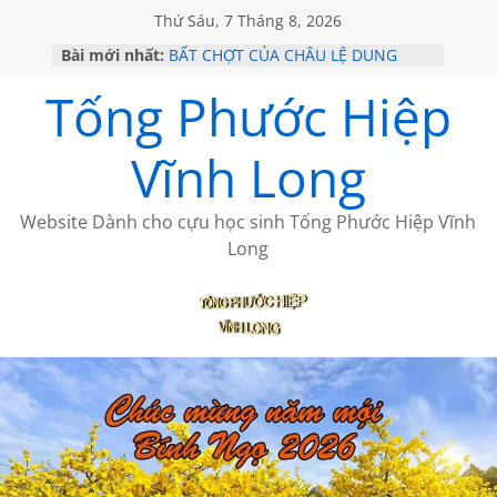
Thứ Sáu, 7 Tháng 8, 2026
Bài mới nhất:
BẤT CHỢT CỦA CHÂU LỆ DUNG
CHÙM THƠ CỦA BÍCH HÀ
Tống Phước Hiệp
GIÃ TỪ ĐÀ LẠT của ANTH ĐOÀN
HỌC SỬ HỒI XƯA
MỘT ĐỜI ĐI QUA NHỮNG TRANG
Vĩnh Long
SÁCH
Website Dành cho cựu học sinh Tống Phước Hiệp Vĩnh
Long