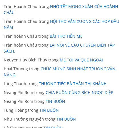
Trần Hoành Châu
trong
NHỚ TẾT MONG XUÂN CỦA HOÀNH
CHÂU
Trần Hoành Châu
trong
HỘI THƠ VĂN XƯƠNG CÁC HOP ĐẦU
NĂM
Trần hoành Cháu
trong
BÀI THƠ TIỄN MẸ
Trần hoành Châu
trong
LẠI NÓI VỀ CÂU CHUYỆN BIÊN TẬP
SÁCH.
Nguyen Huy Bích Thủy
trong
MẸ TÔI VÀ QUÊ NGOẠI
Hoai Thuong
trong
CHÚC MỪNG SINH NHẬT TRƯƠNG VĂN
NĂNG
Lãng Thanh
trong
THƯƠNG TIẾC BÀ THÂN THỊ KHÁNH
Neang Phi Rom
trong
CHIA BUỒN CÙNG BÍCH NGỌC DIỆP
Neang Phi Rom
trong
TIN BUỒN
Tung Hoàng
trong
TIN BUỒN
Như Thường Nguyễn
trong
TIN BUỒN
Hà Phuong An
trong
TIN BUỒN