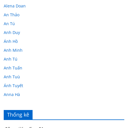
Alena Doan
An Thảo
An Tú
Anh Duy
Ánh Hồ
Anh Minh
Anh Tú
Anh Tuấn
Anh Tuù
Ánh Tuyết
Anna Hà
Anth Đoàn
Âu Tú Vân
Thống kê
Bác sĩ Hoa