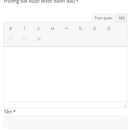
trường bắt buộc được đánh dấu
*
Trực quan
Mã
Tên
*