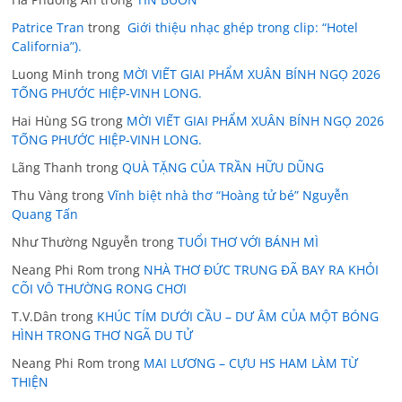
Patrice Tran
trong
Giới thiệu nhạc ghép trong clip: “Hotel
California”).
Luong Minh
trong
MỜI VIẾT GIAI PHẨM XUÂN BÍNH NGỌ 2026
TỐNG PHƯỚC HIỆP-VINH LONG.
Hai Hùng SG
trong
MỜI VIẾT GIAI PHẨM XUÂN BÍNH NGỌ 2026
TỐNG PHƯỚC HIỆP-VINH LONG.
Lãng Thanh
trong
QUÀ TẶNG CỦA TRẦN HỮU DŨNG
Thu Vàng
trong
Vĩnh biệt nhà thơ “Hoàng tử bé” Nguyễn
Quang Tấn
Như Thường Nguyễn
trong
TUỔI THƠ VỚI BÁNH MÌ
Neang Phi Rom
trong
NHÀ THƠ ĐỨC TRUNG ĐÃ BAY RA KHỎI
CÕI VÔ THƯỜNG RONG CHƠI
T.V.Dân
trong
KHÚC TÍM DƯỚI CẦU – DƯ ÂM CỦA MỘT BÓNG
HÌNH TRONG THƠ NGÃ DU TỬ
Neang Phi Rom
trong
MAI LƯƠNG – CỰU HS HAM LÀM TỪ
THIỆN