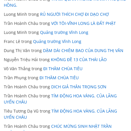
HỒNG.
Luong Minh
trong
RỦ NGƯỜI THÍCH CHỢ ĐI DẠO CHỢ
Trần Hoành Châu
trong
VỚI TÔI-VĨNH LONG LÀ ĐẤT PHẬT
Luong Minh
trong
Quảng trường Vĩnh Long
Franc Lê
trong
Quảng trường Vĩnh Long
Dung Thị Vân
trong
DẶM DÀI CHIÊM BAO CỦA DUNG THỊ VÂN
Nguyễn Triệu Hải
trong
KHÔNG ĐỀ 13 CỦA THÁI LÃO
Võ Văn Thắng
trong
ĐI THĂM CHÙA TIÊU
Trần Phụng
trong
ĐI THĂM CHÙA TIÊU
Trần Hoành Châu
trong
DICH GIẢ THÂN TRỌNG SƠN
Trần Hoành Châu
trong
TÍM ĐỘNG HOA VÀNG. CỦA LÃNG
UYỂN CHÂU
Tiêu Tương Dạ Vũ
trong
TÍM ĐỘNG HOA VÀNG. CỦA LÃNG
UYỂN CHÂU
Trần Hoành Châu
trong
CHÚC MỪNG SINH NHẬT TRẦN