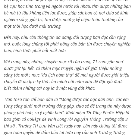
hệ cựu học sinh trong và ngoài nước với nhau, tìm được những bạn
bè mà từ lâu không liên lạc được, giúp các bạn có nơi chia sẻ kinh
nghiệm sống, giải trí, tìm được những kỷ niệm thân thương của
một thời học dưới mái trường.
Đến nay, nhu cầu thông tin đa dạng, đối tượng bạn đọc cần rộng
mở, buộc lòng chúng tôi phải nâng cấp bản tin được chuyên nghiệp
hơn, hình thức phải bắt mắt hơn.
Với trang này, những chuyên mục cũ của trang 71.com gần như
được giữ lại hết, có thêm mục truyện ngắn để giới thiệu những
sáng tác mới ; mục “du lịch hàm thụ” để mọi người được giới thiệu
chuyến đi du lịch kỳ thú của mình hồi năm xưa để độc giả được
biết thêm những cái hay lạ ở một vùng đất khác.
Vẫn theo tôn chỉ ban đầu là “Mong được các bậc đàn anh, các em
từng sống dưới mái trường đóng góp, chia sẻ để trang tin này được
phong phú hơn, có ý nghĩa hơn”. Khái niệm TH Tống Phước Hiệp là
bao gồm cả
Collège de Vinh Long rồi Nguyễn Thông,
Trường cấp 3
thị xã , Trường TH Lưu Văn Liệt ngày nay. Lần này chúng tôi được
giao toàn quyền để đảm bảo lời hứa này của anh Trương Tường