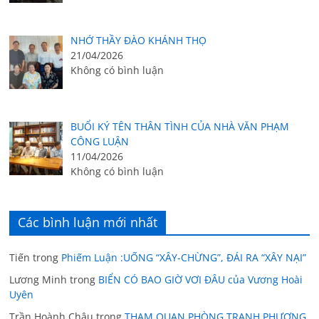
NHỚ THẦY ĐÀO KHÁNH THỌ
21/04/2026
Không có bình luận
BUỔI KÝ TÊN THÂN TÌNH CỦA NHÀ VĂN PHẠM
CÔNG LUẬN
11/04/2026
Không có bình luận
Các bình luận mới nhất
Tiến
trong
Phiếm Luận :UỐNG “XÂY-CHỪNG”, ĐÁI RA “XÂY NẠI”
Lương Minh
trong
BIỂN CÓ BAO GIỜ VƠI ĐÂU của Vương Hoài
Uyên
Trần Hoành Châu
trong
THAM QUAN PHÒNG TRANH PHƯỢNG