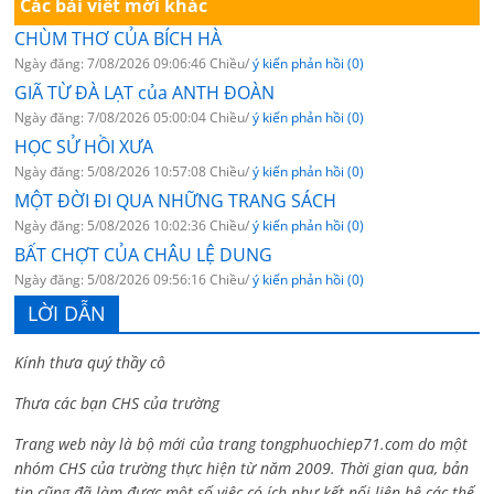
Các bài viết mới khác
CHÙM THƠ CỦA BÍCH HÀ
Ngày đăng: 7/08/2026 09:06:46 Chiều/
ý kiến phản hồi (0)
GIÃ TỪ ĐÀ LẠT của ANTH ĐOÀN
Ngày đăng: 7/08/2026 05:00:04 Chiều/
ý kiến phản hồi (0)
HỌC SỬ HỒI XƯA
Ngày đăng: 5/08/2026 10:57:08 Chiều/
ý kiến phản hồi (0)
MỘT ĐỜI ĐI QUA NHỮNG TRANG SÁCH
Ngày đăng: 5/08/2026 10:02:36 Chiều/
ý kiến phản hồi (0)
BẤT CHỢT CỦA CHÂU LỆ DUNG
Ngày đăng: 5/08/2026 09:56:16 Chiều/
ý kiến phản hồi (0)
LỜI DẪN
Kính thưa quý thầy cô
Thưa các bạn CHS của trường
Trang web này là bộ mới của trang tongphuochiep71.com do một
nhóm CHS của trường thực hiện từ năm 2009. Thời gian qua, bản
tin cũng đã làm được một số việc có ích như kết nối liên hệ các thế