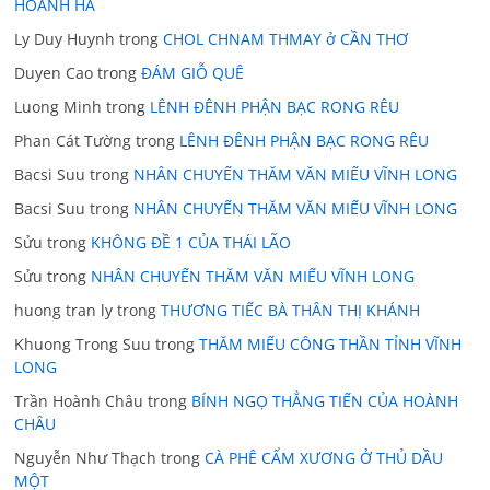
HOÀNH HÀ
Ly Duy Huynh
trong
CHOL CHNAM THMAY ở CẦN THƠ
Duyen Cao
trong
ĐÁM GIỖ QUÊ
Luong Minh
trong
LÊNH ĐÊNH PHẬN BẠC RONG RÊU
Phan Cát Tường
trong
LÊNH ĐÊNH PHẬN BẠC RONG RÊU
Bacsi Suu
trong
NHÂN CHUYẾN THĂM VĂN MIẾU VĨNH LONG
Bacsi Suu
trong
NHÂN CHUYẾN THĂM VĂN MIẾU VĨNH LONG
Sửu
trong
KHÔNG ĐỀ 1 CỦA THÁI LÃO
Sửu
trong
NHÂN CHUYẾN THĂM VĂN MIẾU VĨNH LONG
huong tran ly
trong
THƯƠNG TIẾC BÀ THÂN THỊ KHÁNH
Khuong Trong Suu
trong
THĂM MIẾU CÔNG THẦN TỈNH VĨNH
LONG
Trần Hoành Châu
trong
BÍNH NGỌ THẲNG TIẾN CỦA HOÀNH
CHÂU
Nguyễn Như Thạch
trong
CÀ PHÊ CẨM XƯƠNG Ở THỦ DẦU
MỘT