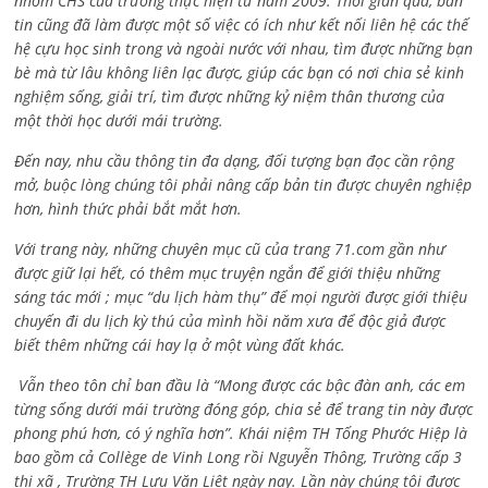
nhóm CHS của trường thực hiện từ năm 2009. Thời gian qua, bản
tin cũng đã làm được một số việc có ích như kết nối liên hệ các thế
hệ cựu học sinh trong và ngoài nước với nhau, tìm được những bạn
bè mà từ lâu không liên lạc được, giúp các bạn có nơi chia sẻ kinh
nghiệm sống, giải trí, tìm được những kỷ niệm thân thương của
một thời học dưới mái trường.
Đến nay, nhu cầu thông tin đa dạng, đối tượng bạn đọc cần rộng
mở, buộc lòng chúng tôi phải nâng cấp bản tin được chuyên nghiệp
hơn, hình thức phải bắt mắt hơn.
Với trang này, những chuyên mục cũ của trang 71.com gần như
được giữ lại hết, có thêm mục truyện ngắn để giới thiệu những
sáng tác mới ; mục “du lịch hàm thụ” để mọi người được giới thiệu
chuyến đi du lịch kỳ thú của mình hồi năm xưa để độc giả được
biết thêm những cái hay lạ ở một vùng đất khác.
Vẫn theo tôn chỉ ban đầu là “Mong được các bậc đàn anh, các em
từng sống dưới mái trường đóng góp, chia sẻ để trang tin này được
phong phú hơn, có ý nghĩa hơn”. Khái niệm TH Tống Phước Hiệp là
bao gồm cả
Collège de Vinh Long rồi Nguyễn Thông,
Trường cấp 3
thị xã , Trường TH Lưu Văn Liệt ngày nay. Lần này chúng tôi được