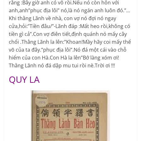
rằng :Bây giờ anh có võ rồi.Nếu nó còn hỗn với
anh,anh”phục địa lôi” nó,là nó ngán anh luôn đó.”…
Khi thằng Lãnh về nhà, con vợ nó đợi nó ngay
cửa,hỏi:”Tiền đâu/”-Lãnh đáp :Mất heo rồi,không có
tiền gì cả”.Con vợ điên tiết,định quánh nó mấy cây
chổi .Thằng Lãnh la lên:”Khoan!Mầy hãy coi mấy thế
võ của ta đây.”phục địa lôi”.Nó đá một cái vào chỗ
hiểm của con Hà.Con Hà la lên”Bớ làng xóm ơi!
Thằng Lãnh nó đá dập mu tui rồi nè.Trời ơi !!!
QUY LA