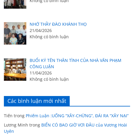
Không có bình luận
NHỚ THẦY ĐÀO KHÁNH THỌ
21/04/2026
Không có bình luận
BUỔI KÝ TÊN THÂN TÌNH CỦA NHÀ VĂN PHẠM
CÔNG LUẬN
11/04/2026
Không có bình luận
Các bình luận mới nhất
Tiến
trong
Phiếm Luận :UỐNG “XÂY-CHỪNG”, ĐÁI RA “XÂY NẠI”
Lương Minh
trong
BIỂN CÓ BAO GIỜ VƠI ĐÂU của Vương Hoài
Uyên