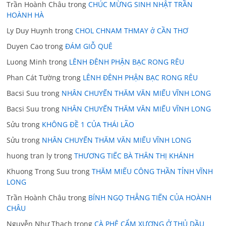
Trần Hoành Châu
trong
CHÚC MỪNG SINH NHẬT TRẦN
HOÀNH HÀ
Ly Duy Huynh
trong
CHOL CHNAM THMAY ở CẦN THƠ
Duyen Cao
trong
ĐÁM GIỖ QUÊ
Luong Minh
trong
LÊNH ĐÊNH PHẬN BẠC RONG RÊU
Phan Cát Tường
trong
LÊNH ĐÊNH PHẬN BẠC RONG RÊU
Bacsi Suu
trong
NHÂN CHUYẾN THĂM VĂN MIẾU VĨNH LONG
Bacsi Suu
trong
NHÂN CHUYẾN THĂM VĂN MIẾU VĨNH LONG
Sửu
trong
KHÔNG ĐỀ 1 CỦA THÁI LÃO
Sửu
trong
NHÂN CHUYẾN THĂM VĂN MIẾU VĨNH LONG
huong tran ly
trong
THƯƠNG TIẾC BÀ THÂN THỊ KHÁNH
Khuong Trong Suu
trong
THĂM MIẾU CÔNG THẦN TỈNH VĨNH
LONG
Trần Hoành Châu
trong
BÍNH NGỌ THẲNG TIẾN CỦA HOÀNH
CHÂU
Nguyễn Như Thạch
trong
CÀ PHÊ CẨM XƯƠNG Ở THỦ DẦU