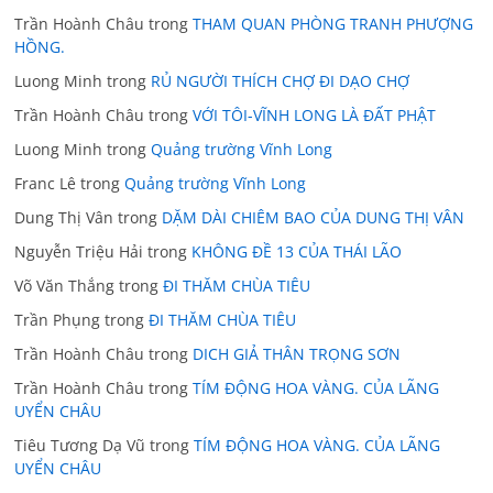
Trần Hoành Châu
trong
THAM QUAN PHÒNG TRANH PHƯỢNG
HỒNG.
Luong Minh
trong
RỦ NGƯỜI THÍCH CHỢ ĐI DẠO CHỢ
Trần Hoành Châu
trong
VỚI TÔI-VĨNH LONG LÀ ĐẤT PHẬT
Luong Minh
trong
Quảng trường Vĩnh Long
Franc Lê
trong
Quảng trường Vĩnh Long
Dung Thị Vân
trong
DẶM DÀI CHIÊM BAO CỦA DUNG THỊ VÂN
Nguyễn Triệu Hải
trong
KHÔNG ĐỀ 13 CỦA THÁI LÃO
Võ Văn Thắng
trong
ĐI THĂM CHÙA TIÊU
Trần Phụng
trong
ĐI THĂM CHÙA TIÊU
Trần Hoành Châu
trong
DICH GIẢ THÂN TRỌNG SƠN
Trần Hoành Châu
trong
TÍM ĐỘNG HOA VÀNG. CỦA LÃNG
UYỂN CHÂU
Tiêu Tương Dạ Vũ
trong
TÍM ĐỘNG HOA VÀNG. CỦA LÃNG
UYỂN CHÂU