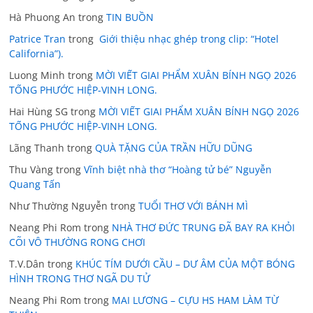
Hà Phuong An
trong
TIN BUỒN
Patrice Tran
trong
Giới thiệu nhạc ghép trong clip: “Hotel
California”).
Luong Minh
trong
MỜI VIẾT GIAI PHẨM XUÂN BÍNH NGỌ 2026
TỐNG PHƯỚC HIỆP-VINH LONG.
Hai Hùng SG
trong
MỜI VIẾT GIAI PHẨM XUÂN BÍNH NGỌ 2026
TỐNG PHƯỚC HIỆP-VINH LONG.
Lãng Thanh
trong
QUÀ TẶNG CỦA TRẦN HỮU DŨNG
Thu Vàng
trong
Vĩnh biệt nhà thơ “Hoàng tử bé” Nguyễn
Quang Tấn
Như Thường Nguyễn
trong
TUỔI THƠ VỚI BÁNH MÌ
Neang Phi Rom
trong
NHÀ THƠ ĐỨC TRUNG ĐÃ BAY RA KHỎI
CÕI VÔ THƯỜNG RONG CHƠI
T.V.Dân
trong
KHÚC TÍM DƯỚI CẦU – DƯ ÂM CỦA MỘT BÓNG
HÌNH TRONG THƠ NGÃ DU TỬ
Neang Phi Rom
trong
MAI LƯƠNG – CỰU HS HAM LÀM TỪ