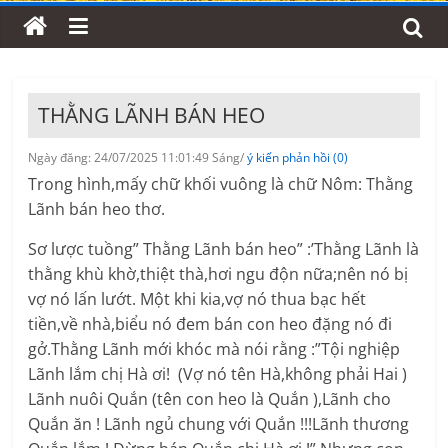
THẰNG LÃNH BÁN HEO
Ngày đăng: 24/07/2025 11:01:49 Sáng/
ý kiến phản hồi (0)
Trong hình,mấy chữ khối vuông là chữ Nôm: Thằng
Lãnh bán heo thơ.
Sơ lược tuồng” Thằng Lãnh bán heo” :’Thằng Lãnh là
thằng khù khờ,thiệt thà,hơi ngu độn nữa;nên nó bị
vợ nó lấn lướt. Một khi kia,vợ nó thua bạc hết
tiền,về nhà,biểu nó đem bán con heo đặng nó đi
gở.Thằng Lãnh mới khóc mà nói rằng :”Tội nghiệp
Lãnh lắm chị Hà ơi! (Vợ nó tên Hà,không phải Hai )
Lãnh nuôi Quắn (tên con heo là Quắn ),Lãnh cho
Quắn ăn ! Lãnh ngủ chung với Quắn !!!Lãnh thương