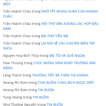
MỘT
Trần Hoành Châu
trong
NHỚ TẾT MONG XUÂN CỦA HOÀNH
CHÂU
Trần Hoành Châu
trong
HỘI THƠ VĂN XƯƠNG CÁC HOP ĐẦU
NĂM
Trần hoành Cháu
trong
BÀI THƠ TIỄN MẸ
Trần hoành Châu
trong
LẠI NÓI VỀ CÂU CHUYỆN BIÊN TẬP
SÁCH.
Nguyen Huy Bích Thủy
trong
MẸ TÔI VÀ QUÊ NGOẠI
Hoai Thuong
trong
CHÚC MỪNG SINH NHẬT TRƯƠNG VĂN
NĂNG
Lãng Thanh
trong
THƯƠNG TIẾC BÀ THÂN THỊ KHÁNH
Neang Phi Rom
trong
CHIA BUỒN CÙNG BÍCH NGỌC DIỆP
Neang Phi Rom
trong
TIN BUỒN
Tung Hoàng
trong
TIN BUỒN
Như Thường Nguyễn
trong
TIN BUỒN