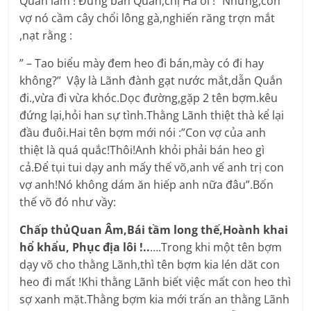
Quắn lắm ! Đừng bán Quắn,chị Hà ơi !” Nhưng,con
vợ nó cầm cây chổi lông gà,nghiến răng trợn mắt
,nạt rằng :
” – Tao biểu mày đem heo đi bán,mày có đi hay
không?” Vậy là Lãnh đành gạt nước mắt,dẫn Quắn
đi.,vừa đi vừa khóc.Dọc đường,gặp 2 tên bợm.kêu
đứng lại,hỏi han sự tình.Thằng Lãnh thiệt thà kể lại
đầu đuôi.Hai tên bợm mới nói :”Con vợ của anh
thiệt là quá quắc!Thôi!Anh khỏi phải bán heo gì
cả.Để tụi tui dạy anh mấy thế võ,anh vế anh trị con
vợ anh!Nó không dám ăn hiếp anh nữa đâu”.Bốn
thế võ đó như vầy:
Chấp thủQuan Âm,Bái tầm long thế,Hoành khai
hổ khẩu, Phục địa lôi !..
….Trong khi một tên bợm
dạy võ cho thằng Lãnh,thì tên bợm kia lén dăt con
heo đi mất !Khi thằng Lãnh biết việc mất con heo thì
sợ xanh mặt.Thằng bợm kia mới trấn an thằng Lãnh