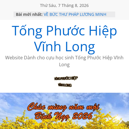
Thứ Sáu, 7 Tháng 8, 2026
Bài mới nhất:
VỀ BỨC THƯ PHÁP LƯƠNG MINH
GẶP Ở MỸ
Tống Phước Hiệp
HỌC SỬ HỒI XƯA
MỘT ĐỜI ĐI QUA NHỮNG TRANG
SÁCH
Vĩnh Long
BẤT CHỢT CỦA CHÂU LỆ DUNG
CÀ PHÊ NGẮM NÚI
Website Dành cho cựu học sinh Tống Phước Hiệp Vĩnh
Long