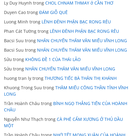
Ly Duy Huynh
trong
CHOL CHNAM THMAY ở CẦN THƠ
Duyen Cao
trong
ĐÁM GIỖ QUÊ
Luong Minh
trong
LÊNH ĐÊNH PHẬN BẠC RONG RÊU
Phan Cát Tường
trong
LÊNH ĐÊNH PHẬN BẠC RONG RÊU
Bacsi Suu
trong
NHÂN CHUYẾN THĂM VĂN MIẾU VĨNH LONG
Bacsi Suu
trong
NHÂN CHUYẾN THĂM VĂN MIẾU VĨNH LONG
Sửu
trong
KHÔNG ĐỀ 1 CỦA THÁI LÃO
Sửu
trong
NHÂN CHUYẾN THĂM VĂN MIẾU VĨNH LONG
huong tran ly
trong
THƯƠNG TIẾC BÀ THÂN THỊ KHÁNH
Khuong Trong Suu
trong
THĂM MIẾU CÔNG THẦN TỈNH VĨNH
LONG
Trần Hoành Châu
trong
BÍNH NGỌ THẲNG TIẾN CỦA HOÀNH
CHÂU
Nguyễn Như Thạch
trong
CÀ PHÊ CẨM XƯƠNG Ở THỦ DẦU
MỘT
Trần Hoành Châu
trong
NHỚ TẾT MONG XUÂN CỦA HOÀNH