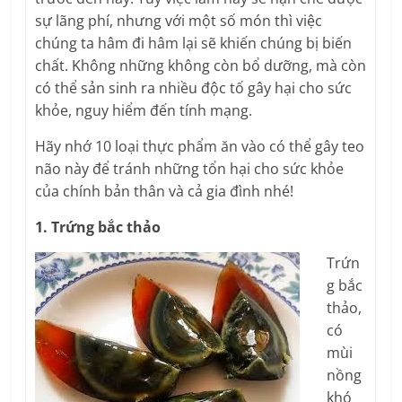
sự lãng phí, nhưng với một số món thì việc
chúng ta hâm đi hâm lại sẽ khiến chúng bị biến
chất. Không những không còn bổ dưỡng, mà còn
có thể sản sinh ra nhiều độc tố gây hại cho sức
khỏe, nguy hiểm đến tính mạng.
Hãy nhớ 10 loại thực phẩm ăn vào có thể gây teo
não này để tránh những tổn hại cho sức khỏe
của chính bản thân và cả gia đình nhé!
1. Trứng bắc thảo
Trứn
g bắc
thảo,
có
mùi
nồng
khó