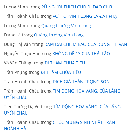
Luong Minh
trong
RỦ NGƯỜI THÍCH CHỢ ĐI DẠO CHỢ
Trần Hoành Châu
trong
VỚI TÔI-VĨNH LONG LÀ ĐẤT PHẬT
Luong Minh
trong
Quảng trường Vĩnh Long
Franc Lê
trong
Quảng trường Vĩnh Long
Dung Thị Vân
trong
DẶM DÀI CHIÊM BAO CỦA DUNG THỊ VÂN
Nguyễn Triệu Hải
trong
KHÔNG ĐỀ 13 CỦA THÁI LÃO
Võ Văn Thắng
trong
ĐI THĂM CHÙA TIÊU
Trần Phụng
trong
ĐI THĂM CHÙA TIÊU
Trần Hoành Châu
trong
DICH GIẢ THÂN TRỌNG SƠN
Trần Hoành Châu
trong
TÍM ĐỘNG HOA VÀNG. CỦA LÃNG
UYỂN CHÂU
Tiêu Tương Dạ Vũ
trong
TÍM ĐỘNG HOA VÀNG. CỦA LÃNG
UYỂN CHÂU
Trần Hoành Châu
trong
CHÚC MỪNG SINH NHẬT TRẦN
HOÀNH HÀ