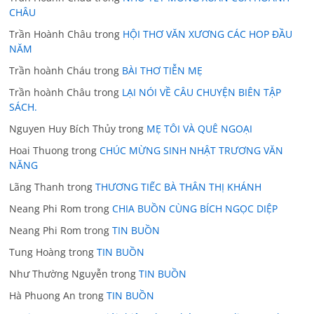
CHÂU
Trần Hoành Châu
trong
HỘI THƠ VĂN XƯƠNG CÁC HOP ĐẦU
NĂM
Trần hoành Cháu
trong
BÀI THƠ TIỄN MẸ
Trần hoành Châu
trong
LẠI NÓI VỀ CÂU CHUYỆN BIÊN TẬP
SÁCH.
Nguyen Huy Bích Thủy
trong
MẸ TÔI VÀ QUÊ NGOẠI
Hoai Thuong
trong
CHÚC MỪNG SINH NHẬT TRƯƠNG VĂN
NĂNG
Lãng Thanh
trong
THƯƠNG TIẾC BÀ THÂN THỊ KHÁNH
Neang Phi Rom
trong
CHIA BUỒN CÙNG BÍCH NGỌC DIỆP
Neang Phi Rom
trong
TIN BUỒN
Tung Hoàng
trong
TIN BUỒN
Như Thường Nguyễn
trong
TIN BUỒN
Hà Phuong An
trong
TIN BUỒN