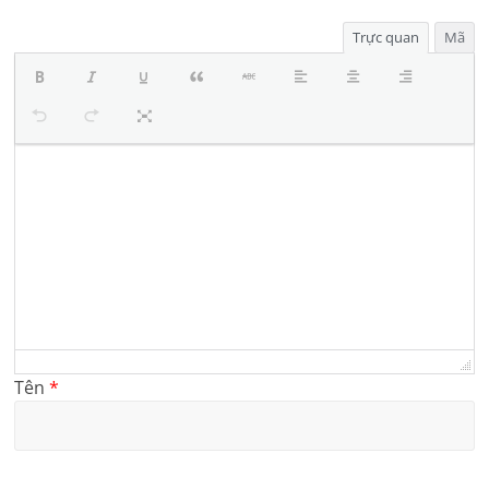
Trực quan
Mã
Tên
*