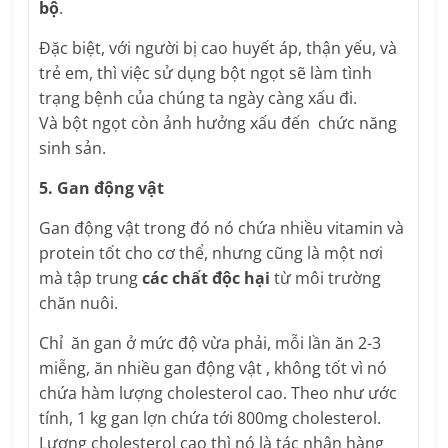
bộ
.
Đặc biệt, với người bị cao huyết áp, thận yếu, và
trẻ em, thì việc sử dụng bột ngọt sẽ làm tình
trạng bệnh của chúng ta ngày càng xấu đi.
Và bột ngọt còn ảnh hưởng xấu đến chức năng
sinh sản.
5. Gan động vật
Gan động vật trong đó nó chứa nhiều vitamin và
protein tốt cho cơ thể, nhưng cũng là một nơi
mà tập trung
các chất độc hại
từ môi trường
chăn nuôi.
Chỉ ăn gan ở mức độ vừa phải, mỗi lần ăn 2-3
miễng, ăn nhiều gan động vật , không tốt vì nó
chứa hàm lượng cholesterol cao. Theo như ước
tính, 1 kg gan lợn chứa tới 800mg cholesterol.
Lượng cholesterol cao thì nó là tác nhân hàng