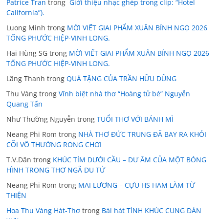
Patrice Tran
trong
Giới thiệu nhạc ghép trong clip: “Hotel
California”).
Luong Minh
trong
MỜI VIẾT GIAI PHẨM XUÂN BÍNH NGỌ 2026
TỐNG PHƯỚC HIỆP-VINH LONG.
Hai Hùng SG
trong
MỜI VIẾT GIAI PHẨM XUÂN BÍNH NGỌ 2026
TỐNG PHƯỚC HIỆP-VINH LONG.
Lãng Thanh
trong
QUÀ TẶNG CỦA TRẦN HỮU DŨNG
Thu Vàng
trong
Vĩnh biệt nhà thơ “Hoàng tử bé” Nguyễn
Quang Tấn
Như Thường Nguyễn
trong
TUỔI THƠ VỚI BÁNH MÌ
Neang Phi Rom
trong
NHÀ THƠ ĐỨC TRUNG ĐÃ BAY RA KHỎI
CÕI VÔ THƯỜNG RONG CHƠI
T.V.Dân
trong
KHÚC TÍM DƯỚI CẦU – DƯ ÂM CỦA MỘT BÓNG
HÌNH TRONG THƠ NGÃ DU TỬ
Neang Phi Rom
trong
MAI LƯƠNG – CỰU HS HAM LÀM TỪ
THIỆN
Hoa Thu Vàng Hát-Thơ
trong
Bài hát TÌNH KHÚC CUNG ĐÀN