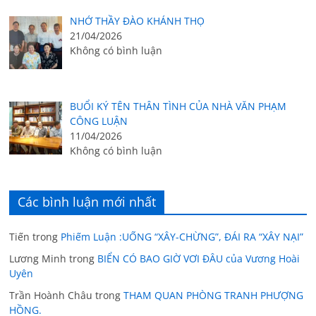
NHỚ THẦY ĐÀO KHÁNH THỌ
21/04/2026
Không có bình luận
BUỔI KÝ TÊN THÂN TÌNH CỦA NHÀ VĂN PHẠM
CÔNG LUẬN
11/04/2026
Không có bình luận
Các bình luận mới nhất
Tiến
trong
Phiếm Luận :UỐNG “XÂY-CHỪNG”, ĐÁI RA “XÂY NẠI”
Lương Minh
trong
BIỂN CÓ BAO GIỜ VƠI ĐÂU của Vương Hoài
Uyên
Trần Hoành Châu
trong
THAM QUAN PHÒNG TRANH PHƯỢNG
HỒNG.