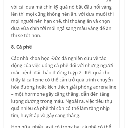
với cái dưa mà chín kỹ quá nó bắt đầu nổi váng
lên thì mọi cũng không nên ăn, với dưa muối thì
mọi người nên hạn chế, thi thoảng ăn và chọn
dưa vừa chín tới mới ngả sang màu vàng để ăn
thì sẽ tốt hơn.
8. Cà phê
Các nhà khoa học Đức đã nghiên cứu về tác
động của việc uống cà phê đối với những người
mắc bệnh đái tháo đường tuýp 2. Kết quả cho
thấy là caffeine có thể cản trở quá trình chuyển
hóa đường hoặc kích thích giải phóng adrenaline
– một hormone gây căng thẳng, dẫn đến tăng
lượng đường trong máu. Ngoài ra, việc tiêu thụ
quá nhiều cà phê thì còn có thể làm tăng nhịp
tim, huyết áp và gây căng thẳng.
Hơn nữa, nhiều axit có trong hạt cà phê có thể