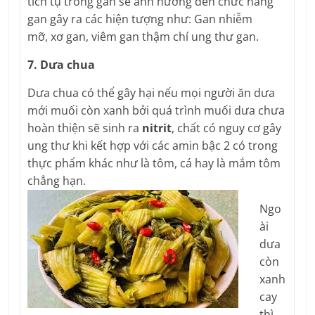
tích tụ trong gan sẽ ảnh hưởng đến chức năng
gan gây ra các hiện tượng như: Gan nhiễm
mỡ, xơ gan, viêm gan thậm chí ung thư gan.
7. Dưa chua
Dưa chua có thể gây hại nếu mọi người ăn dưa
mới muối còn xanh bởi quá trình muối dưa chưa
hoàn thiện sẽ sinh ra
nitrit
, chất có nguy cơ gây
ung thư khi kết hợp với các amin bậc 2 có trong
thực phẩm khác như là tôm, cá hay là mắm tôm
chẳng hạn.
Ngo
ài
dưa
còn
xanh
cay
thì