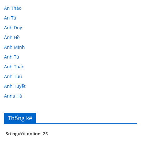
An Thảo
An Tú
Anh Duy
Ánh Hồ
Anh Minh
Anh Tú
Anh Tuấn
Anh Tuù
Ánh Tuyết
Anna Hà
Anth Đoàn
Âu Tú Vân
Thống kê
Bác sĩ Hoa
Số người online: 25
Bác sĩ Stephen Mak