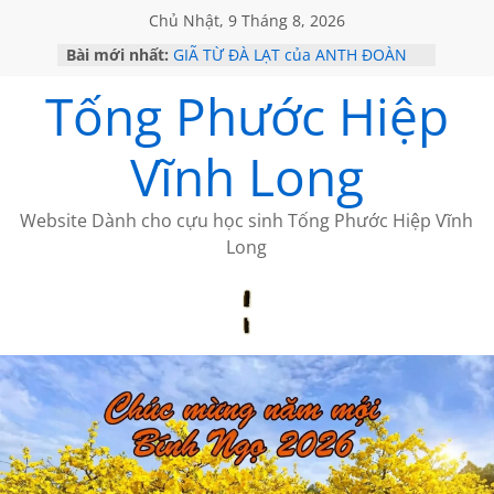
Chủ Nhật, 9 Tháng 8, 2026
Bài mới nhất:
GIÃ TỪ ĐÀ LẠT của ANTH ĐOÀN
SÀI GÒN – HÒN NGỌC VIỄN ĐÔNG
Tống Phước Hiệp
KHÔNG ĐỀ 20 CỦA THÁI LÃO
KHÔNG ĐỀ 19 CỦA THÁI LÃO
CHÙM THƠ CỦA BÍCH HÀ
Vĩnh Long
Website Dành cho cựu học sinh Tống Phước Hiệp Vĩnh
Long