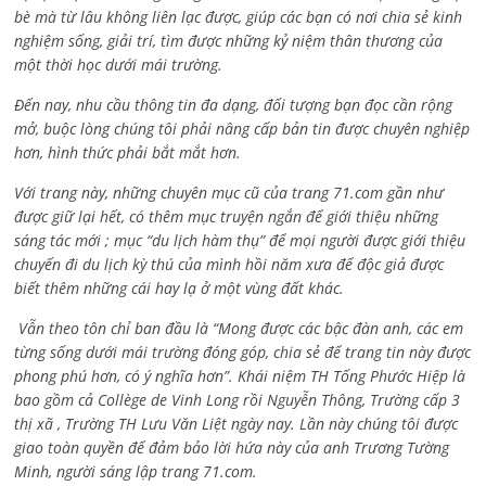
bè mà từ lâu không liên lạc được, giúp các bạn có nơi chia sẻ kinh
nghiệm sống, giải trí, tìm được những kỷ niệm thân thương của
một thời học dưới mái trường.
Đến nay, nhu cầu thông tin đa dạng, đối tượng bạn đọc cần rộng
mở, buộc lòng chúng tôi phải nâng cấp bản tin được chuyên nghiệp
hơn, hình thức phải bắt mắt hơn.
Với trang này, những chuyên mục cũ của trang 71.com gần như
được giữ lại hết, có thêm mục truyện ngắn để giới thiệu những
sáng tác mới ; mục “du lịch hàm thụ” để mọi người được giới thiệu
chuyến đi du lịch kỳ thú của mình hồi năm xưa để độc giả được
biết thêm những cái hay lạ ở một vùng đất khác.
Vẫn theo tôn chỉ ban đầu là “Mong được các bậc đàn anh, các em
từng sống dưới mái trường đóng góp, chia sẻ để trang tin này được
phong phú hơn, có ý nghĩa hơn”. Khái niệm TH Tống Phước Hiệp là
bao gồm cả
Collège de Vinh Long rồi Nguyễn Thông,
Trường cấp 3
thị xã , Trường TH Lưu Văn Liệt ngày nay. Lần này chúng tôi được
giao toàn quyền để đảm bảo lời hứa này của anh Trương Tường
Minh, người sáng lập trang 71.com.