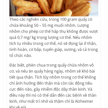
Theo các nghiên cứu, trong 100 gram quẩy có
chứa khoảng 50 – 55 mg muối nhôm. Lượng
nhôm cho phép cơ thể hấp thụ không được vượt
quá 0,7 mg/ kg trọng lượng cơ thể. Nếu nhôm
tích tụ nhiều trong cơ thể, nó sẽ đọng lại ở thận,
tinh hoàn, cơ bắp, tuyến giáp, xương, và cả trong
tổ chức não.
Đặc biệt, phèn chua trong quẩy chứa nhôm vô
cơ, và nếu ăn quẩy hàng ngày, nhôm sẽ khó bài
tiết qua thận. Tích lũy nhôm trong cơ thể không
chỉ ảnh hưởng đến thận mà còn tác động tiêu
cực đến não, gây nhiễm độc dây thần kinh. Và
điều này thì nó có thể dẫn đến các bệnh về thần
kinh, như mất trí nhớ và thậm chí là Alzheimer
khi về già.