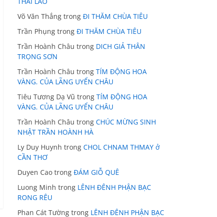
THÁI LÃO
Võ Văn Thắng
trong
ĐI THĂM CHÙA TIÊU
Trần Phụng
trong
ĐI THĂM CHÙA TIÊU
Trần Hoành Châu
trong
DICH GIẢ THÂN
TRỌNG SƠN
Trần Hoành Châu
trong
TÍM ĐỘNG HOA
VÀNG. CỦA LÃNG UYỂN CHÂU
Tiêu Tương Dạ Vũ
trong
TÍM ĐỘNG HOA
VÀNG. CỦA LÃNG UYỂN CHÂU
Trần Hoành Châu
trong
CHÚC MỪNG SINH
NHẬT TRẦN HOÀNH HÀ
Ly Duy Huynh
trong
CHOL CHNAM THMAY ở
CẦN THƠ
Duyen Cao
trong
ĐÁM GIỖ QUÊ
Luong Minh
trong
LÊNH ĐÊNH PHẬN BẠC
RONG RÊU
Phan Cát Tường
trong
LÊNH ĐÊNH PHẬN BẠC