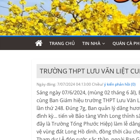
TRANG CHỦ
TIN NHÀ
QUÁN CÀ PH
TRƯỜNG THPT LƯU VĂN LIỆT C
Ngày đăng: 7/07/2024 04:13:00 Chiều/
ý kiến phản hồi (0)
Sáng ngày 07/6/2024, (mùng 02 tháng 6 âl), B
cùng Ban Giám hiệu trường THPT Lưu Văn L
lần thứ 248. Đúng 7g, Ban quản lý dâng hương
đình kỳ… tiến về Bảo tàng Vĩnh Long thỉnh 
đây là Trường Tống Phước Hiệp) làm lễ dân
vệ vùng đất Long Hồ dinh, đồng thời cầu ch
Tham dự Lễ đón rước sắc thần, ngoài Ban Gi