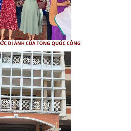
ƯỚC DI ẢNH CỦA TỐNG QUỐC CÔNG