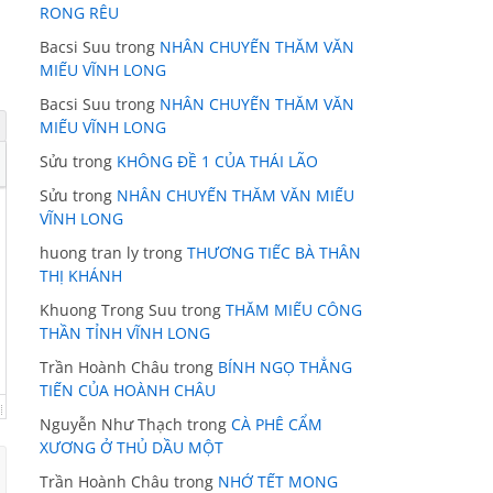
RONG RÊU
Bacsi Suu
trong
NHÂN CHUYẾN THĂM VĂN
MIẾU VĨNH LONG
Bacsi Suu
trong
NHÂN CHUYẾN THĂM VĂN
MIẾU VĨNH LONG
Sửu
trong
KHÔNG ĐỀ 1 CỦA THÁI LÃO
Sửu
trong
NHÂN CHUYẾN THĂM VĂN MIẾU
VĨNH LONG
huong tran ly
trong
THƯƠNG TIẾC BÀ THÂN
THỊ KHÁNH
Khuong Trong Suu
trong
THĂM MIẾU CÔNG
THẦN TỈNH VĨNH LONG
Trần Hoành Châu
trong
BÍNH NGỌ THẲNG
TIẾN CỦA HOÀNH CHÂU
Nguyễn Như Thạch
trong
CÀ PHÊ CẨM
XƯƠNG Ở THỦ DẦU MỘT
Trần Hoành Châu
trong
NHỚ TẾT MONG