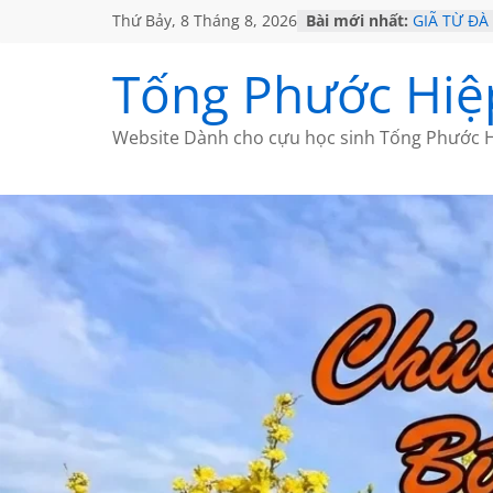
Thứ Bảy, 8 Tháng 8, 2026
Bài mới nhất:
GIÃ TỪ ĐÀ
SÀI GÒN 
KHÔNG ĐỀ 
Tống Phước Hiệ
KHÔNG ĐỀ 
CHÙM THƠ
Website Dành cho cựu học sinh Tống Phước H