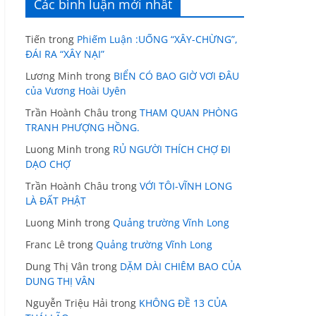
Các bình luận mới nhất
Tiến
trong
Phiếm Luận :UỐNG “XÂY-CHỪNG”,
ĐÁI RA “XÂY NẠI”
Lương Minh
trong
BIỂN CÓ BAO GIỜ VƠI ĐÂU
của Vương Hoài Uyên
Trần Hoành Châu
trong
THAM QUAN PHÒNG
TRANH PHƯỢNG HỒNG.
Luong Minh
trong
RỦ NGƯỜI THÍCH CHỢ ĐI
DẠO CHỢ
Trần Hoành Châu
trong
VỚI TÔI-VĨNH LONG
LÀ ĐẤT PHẬT
Luong Minh
trong
Quảng trường Vĩnh Long
Franc Lê
trong
Quảng trường Vĩnh Long
Dung Thị Vân
trong
DẶM DÀI CHIÊM BAO CỦA
DUNG THỊ VÂN
Nguyễn Triệu Hải
trong
KHÔNG ĐỀ 13 CỦA