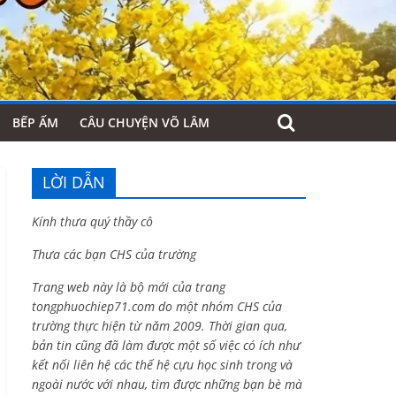
BẾP ẤM
CÂU CHUYỆN VÕ LÂM
LỜI DẪN
Kính thưa quý thầy cô
Thưa các bạn CHS của trường
Trang web này là bộ mới của trang
tongphuochiep71.com do một nhóm CHS của
trường thực hiện từ năm 2009. Thời gian qua,
bản tin cũng đã làm được một số việc có ích như
kết nối liên hệ các thế hệ cựu học sinh trong và
ngoài nước với nhau, tìm được những bạn bè mà