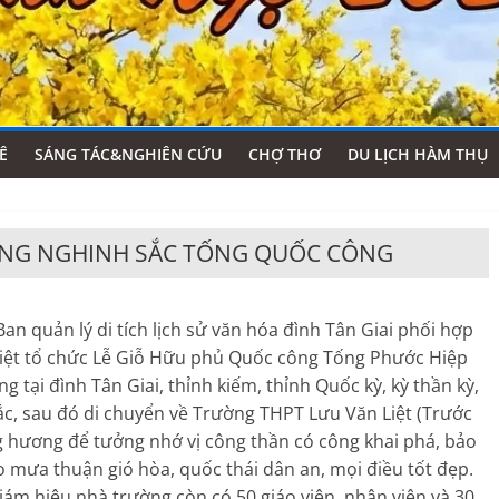
Ê
SÁNG TÁC&NGHIÊN CỨU
CHỢ THƠ
DU LỊCH HÀM THỤ
UNG NGHINH SẮC TỐNG QUỐC CÔNG
an quản lý di tích lịch sử văn hóa đình Tân Giai phối hợp
iệt tổ chức Lễ Giỗ Hữu phủ Quốc công Tống Phước Hiệp
 tại đình Tân Giai, thỉnh kiếm, thỉnh Quốc kỳ, kỳ thần kỳ,
sắc, sau đó di chuyển về Trường THPT Lưu Văn Liệt (Trước
g hương để tưởng nhớ vị công thần có công khai phá, bảo
o mưa thuận gió hòa, quốc thái dân an, mọi điều tốt đẹp.
ám hiệu nhà trường còn có 50 giáo viên, nhân viên và 30