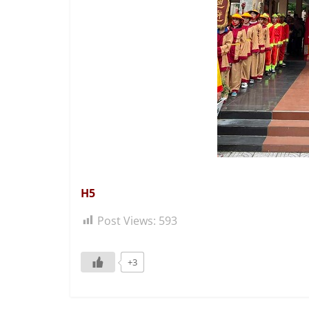
H5
Post Views:
593
+3