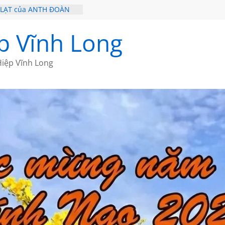
 LẠT của ANTH ĐOÀN
– HÒN NGỌC VIỄN ĐÔNG
20 CỦA THÁI LÃO
p Vĩnh Long
19 CỦA THÁI LÃO
 CỦA BÍCH HÀ
iệp Vĩnh Long