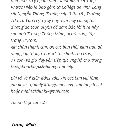
phú hơn, có ý nghĩa hơn”. Khái niệm TH Tống
Phước Hiệp là bao gồm cả
Collège de Vinh Long
rồi Nguyễn Thông,
Trường cấp 3 thị xã , Trường
TH Lưu Văn Liệt ngày nay. Lần này chúng tôi
được giao toàn quyền để đảm bảo lời hứa này
của anh Trương Tường Minh, người sáng lập
trang 71.com.
Xin chân thành cám ơn các bạn thời gian qua đã
đóng góp tư liệu, bài vở, tài chính cho trang
71.com và giờ đây vẫn tiếp tục ủng hộ cho trang
tongphuochiep-vinhlong.com này.
Bài vở và ý kiến đóng góp, xin các bạn vui lòng
email về :
quanly@tongphuochiep-vinhlong.local
hoặc
minhtaichinh@gmail.com
Thành thật cám ơn.
Lương Minh