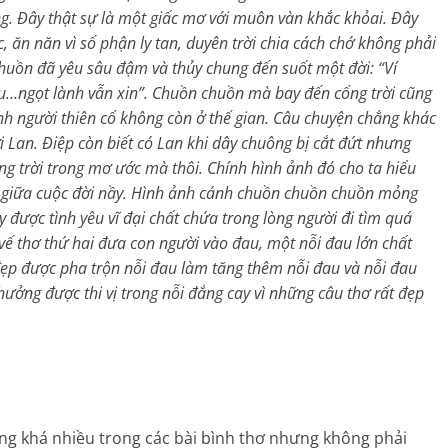
ng. Đây thật sự là một giấc mơ với muôn vàn khắc khỏai. Đây
, ăn năn vì số phận ly tan, duyên trời chia cách chớ không phải
chuồn đã yêu sâu đậm và thủy chung đến suốt một đời: “Ví
…ngọt lành vẫn xin”. Chuồn chuồn mà bay đến cổng trời cũng
ành người thiên cổ không còn ở thế gian. Câu chuyện chẳng khác
i Lan. Điệp còn biết có Lan khi dây chuông bị cắt đứt nhưng
g trời trong mơ ước mà thôi. Chính hình ảnh đó cho ta hiểu
i giữa cuộc đời nầy. Hình ảnh cánh chuồn chuồn chuồn mỏng
 được tình yêu vĩ đại chất chứa trong lòng người đi tìm quá
vế thơ thứ hai đưa con người vào đau, một nỗi đau lớn chất
ẹp được pha trộn nỗi đau làm tăng thêm nỗi đau và nỗi đau
hưởng được thi vị trong nỗi đắng cay vì những câu thơ rất đẹp
g khá nhiều trong các bài bình thơ nhưng không phải