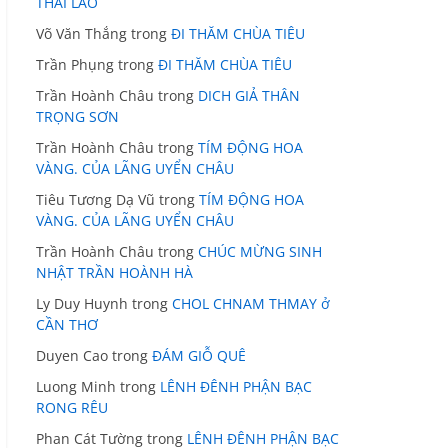
THÁI LÃO
Võ Văn Thắng
trong
ĐI THĂM CHÙA TIÊU
Trần Phụng
trong
ĐI THĂM CHÙA TIÊU
Trần Hoành Châu
trong
DICH GIẢ THÂN
TRỌNG SƠN
Trần Hoành Châu
trong
TÍM ĐỘNG HOA
VÀNG. CỦA LÃNG UYỂN CHÂU
Tiêu Tương Dạ Vũ
trong
TÍM ĐỘNG HOA
VÀNG. CỦA LÃNG UYỂN CHÂU
Trần Hoành Châu
trong
CHÚC MỪNG SINH
NHẬT TRẦN HOÀNH HÀ
Ly Duy Huynh
trong
CHOL CHNAM THMAY ở
CẦN THƠ
Duyen Cao
trong
ĐÁM GIỖ QUÊ
Luong Minh
trong
LÊNH ĐÊNH PHẬN BẠC
RONG RÊU
Phan Cát Tường
trong
LÊNH ĐÊNH PHẬN BẠC