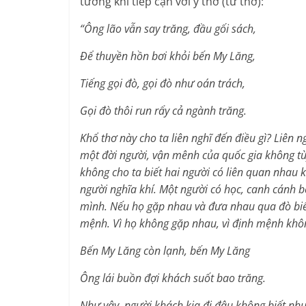
tưởng khi tiếp cận với ý thơ (tứ thơ):
“Ông lão vẫn say trăng, đầu gối sách,
Để thuyền hồn bơi khỏi bến My Lăng,
Tiếng gọi đò, gọi đò như oán trách,
Gọi đò thôi run rẩy cả ngành trăng.
Khổ thơ này cho ta liên nghĩ đến điều gì? Liê
một đời người, vận mênh của quốc gia không tùy
không cho ta biết hai người có liên quan nhau 
người nghĩa khí. Một người có học, canh cánh 
mình. Nếu họ gặp nhau và đưa nhau qua đò biết 
mệnh. Vì họ không gặp nhau, vì định mệnh khôn
Bến My Lăng còn lạnh, bến My Lăng
Ông lái buồn đợi khách suốt bao trăng.
Như vậy, người khách kia đi đâu không biết nhưng