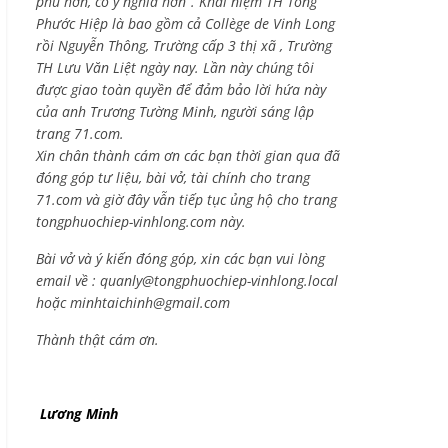
phú hơn, có ý nghĩa hơn”. Khái niệm TH Tống
Phước Hiệp là bao gồm cả
Collège de Vinh Long
rồi Nguyễn Thông,
Trường cấp 3 thị xã , Trường
TH Lưu Văn Liệt ngày nay. Lần này chúng tôi
được giao toàn quyền để đảm bảo lời hứa này
của anh Trương Tường Minh, người sáng lập
trang 71.com.
Xin chân thành cám ơn các bạn thời gian qua đã
đóng góp tư liệu, bài vở, tài chính cho trang
71.com và giờ đây vẫn tiếp tục ủng hộ cho trang
tongphuochiep-vinhlong.com này.
Bài vở và ý kiến đóng góp, xin các bạn vui lòng
email về :
quanly@tongphuochiep-vinhlong.local
hoặc
minhtaichinh@gmail.com
Thành thật cám ơn.
Lương Minh