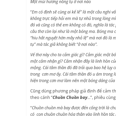
Một mùi hương nồng tụ ở nơi nào
“
Em có định sẽ cùng ai kể lể” là một câu nghi v
không trực tiếp hỏi em mà tự nhủ trong lòng 
đó và cũng có thể em không có đó, nghĩa là t
câu thơ còn lại như là một bóng ma. Bóng ma co
“hiu hắt nguyệt hờn mây nhỏ lệ” mà nơi đó là mô
tụ” mà tác giả không biết “ở nơi nào”.
Vế thơ này cho ta cảm giác gì? Cảm giác một b
một cảm nhận gì? Cảm nhận đây là linh hồn củ
mộng. Cái tâm thần đó đã trải qua bao hệ lụy củ
trong cơn mơ ấy. Cái tâm thần đó u ám trong lòn
hiện trong cơn mơ làm nên một bóng dáng của b
Cũng dùng phương pháp giả định để cảm th
theo cánh “
Chuồn Chuồn bay
…”, phiêu cùng
“
Chuồn chuồn mà bay được đến cổng trời là chu
có con chuồn chuồn hóa thân vào linh hồn tác 