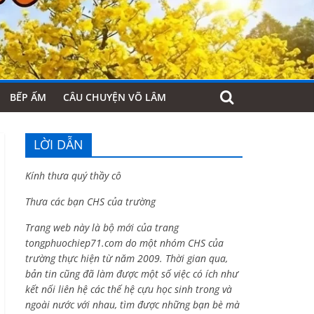
BẾP ẤM
CÂU CHUYỆN VÕ LÂM
LỜI DẪN
Kính thưa quý thầy cô
Thưa các bạn CHS của trường
Trang web này là bộ mới của trang
tongphuochiep71.com do một nhóm CHS của
trường thực hiện từ năm 2009. Thời gian qua,
bản tin cũng đã làm được một số việc có ích như
kết nối liên hệ các thế hệ cựu học sinh trong và
ngoài nước với nhau, tìm được những bạn bè mà