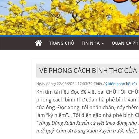
TRANG CHỦ
TIN NHÀ
QUÁN CÀ PH
VỀ PHONG CÁCH BÌNH THƠ CỦA
Ngày đăng: 22/05/2024 12:03:39 Chiều/
ý kiến phản hồi (0)
Khi tìm tài liệu đọc để viết bài CHỮ TÔI, CH
phong cách bình thơ của nhà phê bình văn 
của ông. Đọc xong, tôi phấn chấn, nảy thêm 
làm “kỷ niệm”… Tôi điện gặp nhà phê bình Ch
“
Vâng! Đặng Xuân Xuyến cứ viết theo đúng như
mới quý. Cám ơn Đặng Xuân Xuyến trước nhé
.”.