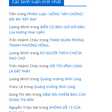
Các bình luận mới nhất
Tiến
trong
Phiếm Luận :UỐNG “XÂY-CHỪNG”,
ĐÁI RA “XÂY NẠI”
Lương Minh
trong
BIỂN CÓ BAO GIỜ VƠI ĐÂU
của Vương Hoài Uyên
Trần Hoành Châu
trong
THAM QUAN PHÒNG
TRANH PHƯỢNG HỒNG.
Luong Minh
trong
RỦ NGƯỜI THÍCH CHỢ ĐI
DẠO CHỢ
Trần Hoành Châu
trong
VỚI TÔI-VĨNH LONG
LÀ ĐẤT PHẬT
Luong Minh
trong
Quảng trường Vĩnh Long
Franc Lê
trong
Quảng trường Vĩnh Long
Dung Thị Vân
trong
DẶM DÀI CHIÊM BAO CỦA
DUNG THỊ VÂN
Nguyễn Triệu Hải
trong
KHÔNG ĐỀ 13 CỦA