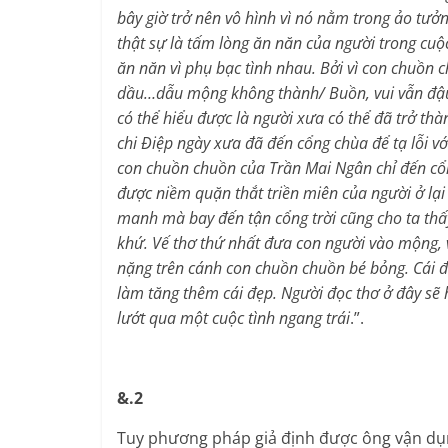
bây giờ trở nên vô hình vì nó nằm trong ảo tưở
thật sự là tấm lòng ăn năn của người trong cuộc
ăn năn vì phụ bạc tình nhau. Bởi vì con chuồn 
dầu…dẫu mộng không thành/ Buồn, vui vẫn đậu
có thể hiểu được là người xưa có thể đã trở th
chi Điệp ngày xưa đã đến cổng chùa để tạ lỗi vớ
con chuồn chuồn của Trần Mai Ngân chỉ đến cổn
được niềm quặn thắt triền miên của người ở lạ
manh mà bay đến tận cổng trời cũng cho ta thấy
khứ. Vế thơ thứ nhất đưa con người vào mộng, 
nặng trên cánh con chuồn chuồn bé bỏng. Cái đ
làm tăng thêm cái đẹp. Người đọc thơ ở đây sẽ 
lướt qua một cuộc tình ngang trái
.”.
&.2
Tuy phương pháp giả định được ông vận dụn