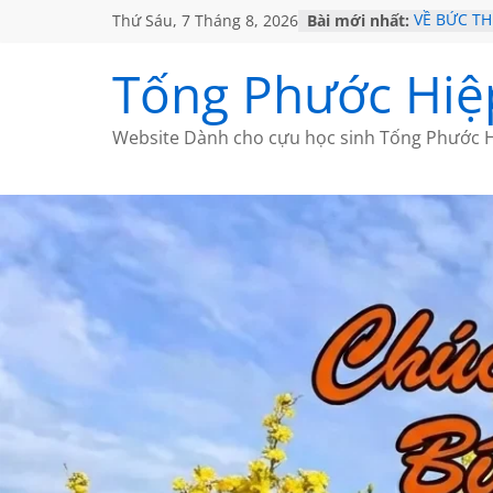
Thứ Sáu, 7 Tháng 8, 2026
Bài mới nhất:
VỀ BỨC T
GẶP Ở MỸ
HỌC SỬ H
Tống Phước Hiệ
MỘT ĐỜI 
SÁCH
BẤT CHỢT
Website Dành cho cựu học sinh Tống Phước H
CÀ PHÊ N