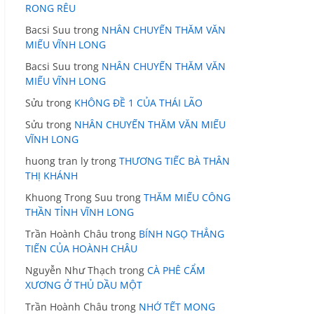
RONG RÊU
Bacsi Suu
trong
NHÂN CHUYẾN THĂM VĂN
MIẾU VĨNH LONG
Bacsi Suu
trong
NHÂN CHUYẾN THĂM VĂN
MIẾU VĨNH LONG
Sửu
trong
KHÔNG ĐỀ 1 CỦA THÁI LÃO
Sửu
trong
NHÂN CHUYẾN THĂM VĂN MIẾU
VĨNH LONG
huong tran ly
trong
THƯƠNG TIẾC BÀ THÂN
THỊ KHÁNH
Khuong Trong Suu
trong
THĂM MIẾU CÔNG
THẦN TỈNH VĨNH LONG
Trần Hoành Châu
trong
BÍNH NGỌ THẲNG
TIẾN CỦA HOÀNH CHÂU
Nguyễn Như Thạch
trong
CÀ PHÊ CẨM
XƯƠNG Ở THỦ DẦU MỘT
Trần Hoành Châu
trong
NHỚ TẾT MONG