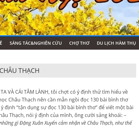
Ê
SÁNG TÁC&NGHIÊN CỨU
CHỢ THƠ
DU LỊCH HÀM THỤ
 CHÂU THẠCH
Ữ TA VÀ CÁI TÂM LÀNH, tôi chợt có ý định thử tìm hiểu về
học Châu Thạch nên cần mẫn ngồi đọc 130 bài bình thơ
ý định “tận dụng sự đọc 130 bài bình thơ” để viết một bài
âu Thạch, nói ý định của mình, ông cười sảng khoái: –
 những gì Đặng Xuân Xuyến cảm nhận về Châu Thạch, như thế