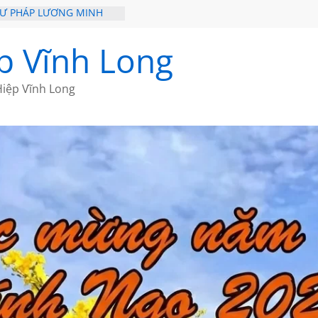
HƯ PHÁP LƯƠNG MINH
ỒI XƯA
p Vĩnh Long
ĐI QUA NHỮNG TRANG
 CỦA CHÂU LỆ DUNG
iệp Vĩnh Long
GẮM NÚI