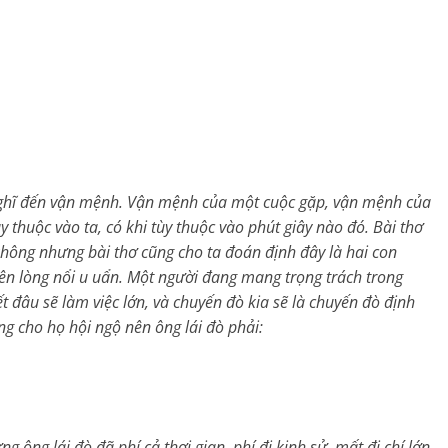
n nghĩ đến vận mệnh. Vận mệnh của một cuộc gặp, vận mệnh của
 thuộc vào ta, có khi tùy thuộc vào phút giây nào đó. Bài thơ
không nhưng bài thơ cũng cho ta đoán định đây là hai con
bên lòng nổi u uẩn. Một người đang mang trọng trách trong
đâu sẽ làm việc lớn, và chuyến đò kia sẽ là chuyến đò định
g cho họ hội ngộ nên ông lái đò phải:
 ông lái đò đã phí cả thơi gian, phí đi kinh sử, mất đi chí lớn,