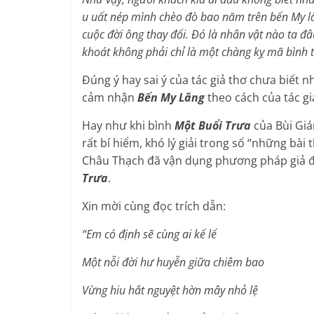
u uất nép mình chèo đò bao năm trên bến My l
cuộc đời ông thay đổi. Đó là nhân vật nào ta đâ
khoát không phải chỉ là một chàng kỵ mã bình 
Đúng ý hay sai ý của tác giả thơ chưa biết 
cảm nhận
Bến My Lăng
theo cách của tác gi
Hay như khi bình
Một Buổi Trưa
của Bùi Giá
rất bí hiểm, khó lý giải trong số “những bài t
Châu Thạch đã vận dụng phương pháp giả đị
Trưa
.
Xin mời cùng đọc trích dẫn:
“Em có định sẽ cùng ai kể lể
Một nỗi đời hư huyễn giữa chiêm bao
Vừng hiu hắt nguyệt hờn mây nhỏ lệ