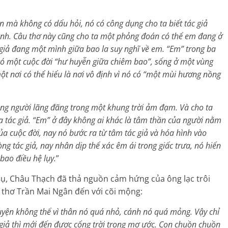
ấn mà không có dấu hỏi, nó có công dụng cho ta biết tác giả
mình. Câu thơ này cũng cho ta một phỏng đoán có thể em đang ở
ác giả đang một mình giữa bao la suy nghĩ về em. “Em” trong ba
́ một cuộc đời “hư huyễn giữa chiêm bao”, sống ở một vùng
̣t nơi có thể hiểu là nơi vô định vì nó có “một mùi hương nồng
óng người lãng đãng trong một khung trời ảm đạm. Và cho ta
a tác giả. “Em” ở đây không ai khác là tâm thần của người nằm
a cuộc đời, nay nó bước ra từ tâm tác giả và hóa hình vào
g tác giả, nay nhân dịp thể xác êm ái trong giấc trưa, nó hiển
ao điều hệ lụy.
”
ụ, Châu Thạch đã thả nguồn cảm hứng của ông lạc trôi
 thơ Trần Mai Ngân đến với cõi mộng:
yện không thể vì thân nó quá nhỏ, cánh nó quá mỏng. Vậy chỉ
giả thì mới đến được cổng trời trong mơ ước. Con chuồn chuồn