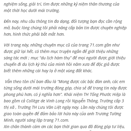
nghiệm sống, giải trí, tìm được những kỷ niệm thân thương của
một thời học dưới mái trường.
Đến nay, nhu cầu thông tin đa dạng, đối tượng bạn đọc cần rộng
mở, buộc lòng chúng tôi phải nâng cấp bản tin được chuyên nghiệp
hơn, hình thức phải bắt mắt hơn.
Với trang này, những chuyên mục cũ của trang 71.com gần như
được giữ lại hết, có thêm mục truyện ngắn để giới thiệu những
sáng tác mới ; mục “du lịch hàm thụ” để mọi người được giới thiệu
chuyến đi du lịch kỳ thú của mình hồi năm xưa để độc giả được
biết thêm những cái hay lạ ở một vùng đất khác.
Vẫn theo tôn chỉ ban đầu là “Mong được các bậc đàn anh, các em
từng sống dưới mái trường đóng góp, chia sẻ để trang tin này được
phong phú hơn, có ý nghĩa hơn”. Khái niệm TH Tống Phước Hiệp là
bao gồm cả
Collège de Vinh Long rồi Nguyễn Thông,
Trường cấp 3
thị xã , Trường TH Lưu Văn Liệt ngày nay. Lần này chúng tôi được
giao toàn quyền để đảm bảo lời hứa này của anh Trương Tường
Minh, người sáng lập trang 71.com.
Xin chân thành cám ơn các bạn thời gian qua đã đóng góp tư liệu,