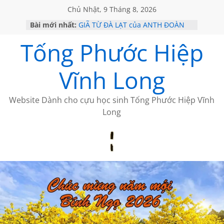
Chủ Nhật, 9 Tháng 8, 2026
Bài mới nhất:
GIÃ TỪ ĐÀ LẠT của ANTH ĐOÀN
SÀI GÒN – HÒN NGỌC VIỄN ĐÔNG
Tống Phước Hiệp
KHÔNG ĐỀ 20 CỦA THÁI LÃO
KHÔNG ĐỀ 19 CỦA THÁI LÃO
CHÙM THƠ CỦA BÍCH HÀ
Vĩnh Long
Website Dành cho cựu học sinh Tống Phước Hiệp Vĩnh
Long