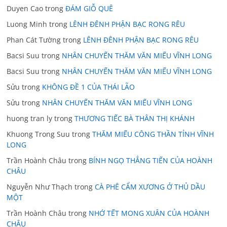
Duyen Cao
trong
ĐÁM GIỖ QUÊ
Luong Minh
trong
LÊNH ĐÊNH PHẬN BẠC RONG RÊU
Phan Cát Tường
trong
LÊNH ĐÊNH PHẬN BẠC RONG RÊU
Bacsi Suu
trong
NHÂN CHUYẾN THĂM VĂN MIẾU VĨNH LONG
Bacsi Suu
trong
NHÂN CHUYẾN THĂM VĂN MIẾU VĨNH LONG
Sửu
trong
KHÔNG ĐỀ 1 CỦA THÁI LÃO
Sửu
trong
NHÂN CHUYẾN THĂM VĂN MIẾU VĨNH LONG
huong tran ly
trong
THƯƠNG TIẾC BÀ THÂN THỊ KHÁNH
Khuong Trong Suu
trong
THĂM MIẾU CÔNG THẦN TỈNH VĨNH
LONG
Trần Hoành Châu
trong
BÍNH NGỌ THẲNG TIẾN CỦA HOÀNH
CHÂU
Nguyễn Như Thạch
trong
CÀ PHÊ CẨM XƯƠNG Ở THỦ DẦU
MỘT
Trần Hoành Châu
trong
NHỚ TẾT MONG XUÂN CỦA HOÀNH
CHÂU