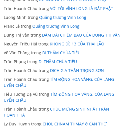
Trần Hoành Châu
trong
VỚI TÔI-VĨNH LONG LÀ ĐẤT PHẬT
Luong Minh
trong
Quảng trường Vĩnh Long
Franc Lê
trong
Quảng trường Vĩnh Long
Dung Thị Vân
trong
DẶM DÀI CHIÊM BAO CỦA DUNG THỊ VÂN
Nguyễn Triệu Hải
trong
KHÔNG ĐỀ 13 CỦA THÁI LÃO
Võ Văn Thắng
trong
ĐI THĂM CHÙA TIÊU
Trần Phụng
trong
ĐI THĂM CHÙA TIÊU
Trần Hoành Châu
trong
DICH GIẢ THÂN TRỌNG SƠN
Trần Hoành Châu
trong
TÍM ĐỘNG HOA VÀNG. CỦA LÃNG
UYỂN CHÂU
Tiêu Tương Dạ Vũ
trong
TÍM ĐỘNG HOA VÀNG. CỦA LÃNG
UYỂN CHÂU
Trần Hoành Châu
trong
CHÚC MỪNG SINH NHẬT TRẦN
HOÀNH HÀ
Ly Duy Huynh
trong
CHOL CHNAM THMAY ở CẦN THƠ