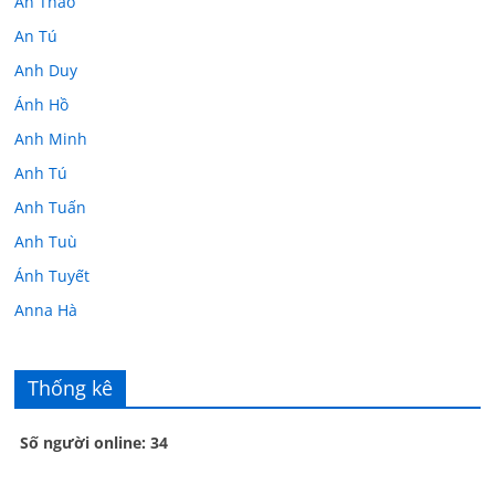
An Thảo
An Tú
Anh Duy
Ánh Hồ
Anh Minh
Anh Tú
Anh Tuấn
Anh Tuù
Ánh Tuyết
Anna Hà
Anth Đoàn
Âu Tú Vân
Thống kê
Bác sĩ Hoa
Số người online: 34
Bác sĩ Stephen Mak
Bác Đạt