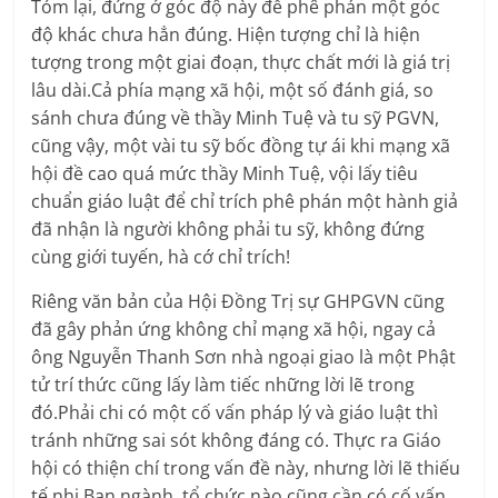
Tóm lại, đứng ở góc độ này để phê phán một góc
độ khác chưa hẳn đúng. Hiện tượng chỉ là hiện
tượng trong một giai đoạn, thực chất mới là giá trị
lâu dài.Cả phía mạng xã hội, một số đánh giá, so
sánh chưa đúng về thầy Minh Tuệ và tu sỹ PGVN,
cũng vậy, một vài tu sỹ bốc đồng tự ái khi mạng xã
hội đề cao quá mức thầy Minh Tuệ, vội lấy tiêu
chuẩn giáo luật để chỉ trích phê phán một hành giả
đã nhận là người không phải tu sỹ, không đứng
cùng giới tuyến, hà cớ chỉ trích!
Riêng văn bản của Hội Đồng Trị sự GHPGVN cũng
đã gây phản ứng không chỉ mạng xã hội, ngay cả
ông Nguyễn Thanh Sơn nhà ngoại giao là một Phật
tử trí thức cũng lấy làm tiếc những lời lẽ trong
đó.Phải chi có một cố vấn pháp lý và giáo luật thì
tránh những sai sót không đáng có. Thực ra Giáo
hội có thiện chí trong vấn đề này, nhưng lời lẽ thiếu
tế nhị.Ban ngành, tổ chức nào cũng cần có cố vấn,