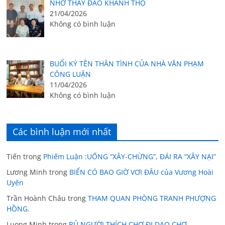
NHỚ THẦY ĐÀO KHÁNH THỌ
21/04/2026
Không có bình luận
BUỔI KÝ TÊN THÂN TÌNH CỦA NHÀ VĂN PHẠM
CÔNG LUẬN
11/04/2026
Không có bình luận
Các bình luận mới nhất
Tiến
trong
Phiếm Luận :UỐNG “XÂY-CHỪNG”, ĐÁI RA “XÂY NẠI”
Lương Minh
trong
BIỂN CÓ BAO GIỜ VƠI ĐÂU của Vương Hoài
Uyên
Trần Hoành Châu
trong
THAM QUAN PHÒNG TRANH PHƯỢNG
HỒNG.
Luong Minh
trong
RỦ NGƯỜI THÍCH CHỢ ĐI DẠO CHỢ