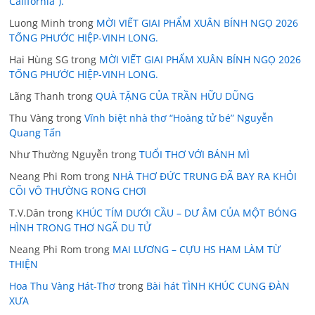
California”).
Luong Minh
trong
MỜI VIẾT GIAI PHẨM XUÂN BÍNH NGỌ 2026
TỐNG PHƯỚC HIỆP-VINH LONG.
Hai Hùng SG
trong
MỜI VIẾT GIAI PHẨM XUÂN BÍNH NGỌ 2026
TỐNG PHƯỚC HIỆP-VINH LONG.
Lãng Thanh
trong
QUÀ TẶNG CỦA TRẦN HỮU DŨNG
Thu Vàng
trong
Vĩnh biệt nhà thơ “Hoàng tử bé” Nguyễn
Quang Tấn
Như Thường Nguyễn
trong
TUỔI THƠ VỚI BÁNH MÌ
Neang Phi Rom
trong
NHÀ THƠ ĐỨC TRUNG ĐÃ BAY RA KHỎI
CÕI VÔ THƯỜNG RONG CHƠI
T.V.Dân
trong
KHÚC TÍM DƯỚI CẦU – DƯ ÂM CỦA MỘT BÓNG
HÌNH TRONG THƠ NGÃ DU TỬ
Neang Phi Rom
trong
MAI LƯƠNG – CỰU HS HAM LÀM TỪ
THIỆN
Hoa Thu Vàng Hát-Thơ
trong
Bài hát TÌNH KHÚC CUNG ĐÀN
XƯA