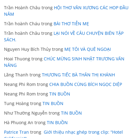
Trần Hoành Châu
trong
HỘI THƠ VĂN XƯƠNG CÁC HOP ĐẦU
NĂM
Trần hoành Cháu
trong
BÀI THƠ TIỄN MẸ
Trần hoành Châu
trong
LẠI NÓI VỀ CÂU CHUYỆN BIÊN TẬP
SÁCH.
Nguyen Huy Bích Thủy
trong
MẸ TÔI VÀ QUÊ NGOẠI
Hoai Thuong
trong
CHÚC MỪNG SINH NHẬT TRƯƠNG VĂN
NĂNG
Lãng Thanh
trong
THƯƠNG TIẾC BÀ THÂN THỊ KHÁNH
Neang Phi Rom
trong
CHIA BUỒN CÙNG BÍCH NGỌC DIỆP
Neang Phi Rom
trong
TIN BUỒN
Tung Hoàng
trong
TIN BUỒN
Như Thường Nguyễn
trong
TIN BUỒN
Hà Phuong An
trong
TIN BUỒN
Patrice Tran
trong
Giới thiệu nhạc ghép trong clip: “Hotel