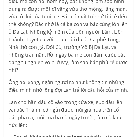
điều mẹ con nói hôm nay, bác không làm sao hình
dung ra được một dĩ vãng vừa thơ mộng, lãng mạn,
vừa tội lỗi của tuổi trẻ. Bác có mất trí nhớ tồi tệ đến
thế không? Bác nhớ là cả ba con và bác cùng lớn lên
ở Đà Lạt. Những kỷ niệm của bốn người: Lâm, Liên,
Thành, Tuyết có với nhau hồi đó là: Cà phê Tùng,
Nhà thờ con gà, Đồi Cù, trường Võ Bị Đà Lạt, và
những trại mận. Rồi ngày ba mẹ con đám cưới, bác
đang tu nghiệp võ bị ở Mỹ, làm sao bác phù rể được
nhỉ?
Ông nói xong, ngẩn người ra như không tin những
điều mình nhớ, ông đợi Lan trả lời câu hỏi của mình.
Lan cho hẳn đầu cô vào trong cửa xe, gục đầu lên
vai bác Thành, cô ngửi được mùi già nua trên cổ
bác phả ra, mùi của ba cô ngày trước, làm cô khóc
nức lên: