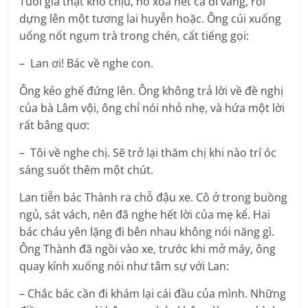
Tuổi già thật khó chịu, nó xóa hết cả dĩ vãng, rồi
dựng lên một tương lai huyễn hoặc. Ông cúi xuống
uống nốt ngụm trà trong chén, cất tiếng gọi:
– Lan ơi! Bác về nghe con.
Ông kéo ghế đứng lên. Ông không trả lời về đề nghị
của bà Lâm vội, ông chỉ nói nhỏ nhẹ, và hứa một lời
rất bâng quơ:
– Tôi về nghe chị. Sẽ trở lại thăm chị khi nào trí óc
sáng suốt thêm một chút.
Lan tiễn bác Thành ra chỗ đậu xe. Cô ở trong buồng
ngủ, sát vách, nên đã nghe hết lời của mẹ kể. Hai
bác cháu yên lặng đi bên nhau không nói năng gì.
Ông Thành đã ngồi vào xe, trước khi mở máy, ông
quay kính xuống nói như tâm sự với Lan:
– Chắc bác cần đi khám lại cái đầu của mình. Những