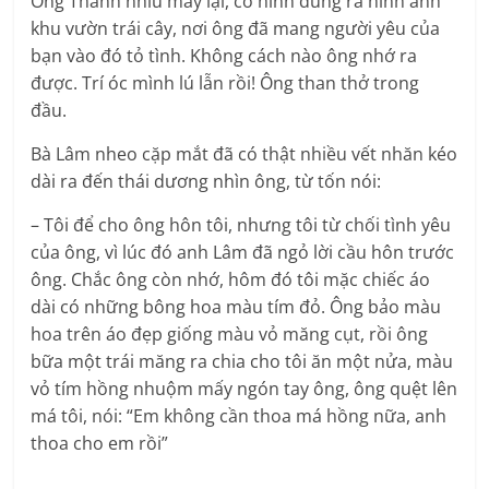
Ông Thành nhíu mày lại, cố hình dung ra hình ảnh
khu vườn trái cây, nơi ông đã mang người yêu của
bạn vào đó tỏ tình. Không cách nào ông nhớ ra
được. Trí óc mình lú lẫn rồi! Ông than thở trong
đầu.
Bà Lâm nheo cặp mắt đã có thật nhiều vết nhăn kéo
dài ra đến thái dương nhìn ông, từ tốn nói:
– Tôi để cho ông hôn tôi, nhưng tôi từ chối tình yêu
của ông, vì lúc đó anh Lâm đã ngỏ lời cầu hôn trước
ông. Chắc ông còn nhớ, hôm đó tôi mặc chiếc áo
dài có những bông hoa màu tím đỏ. Ông bảo màu
hoa trên áo đẹp giống màu vỏ măng cụt, rồi ông
bữa một trái măng ra chia cho tôi ăn một nửa, màu
vỏ tím hồng nhuộm mấy ngón tay ông, ông quệt lên
má tôi, nói: “Em không cần thoa má hồng nữa, anh
thoa cho em rồi”