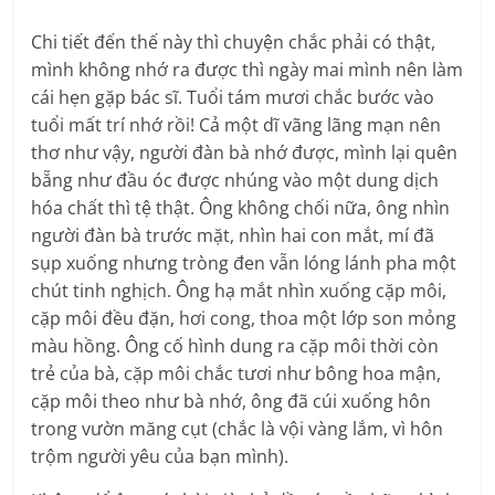
Chi tiết đến thế này thì chuyện chắc phải có thật,
mình không nhớ ra được thì ngày mai mình nên làm
cái hẹn gặp bác sĩ. Tuổi tám mươi chắc bước vào
tuổi mất trí nhớ rồi! Cả một dĩ vãng lãng mạn nên
thơ như vậy, người đàn bà nhớ được, mình lại quên
bẵng như đầu óc được nhúng vào một dung dịch
hóa chất thì tệ thật. Ông không chối nữa, ông nhìn
người đàn bà trước mặt, nhìn hai con mắt, mí đã
sụp xuống nhưng tròng đen vẫn lóng lánh pha một
chút tinh nghịch. Ông hạ mắt nhìn xuống cặp môi,
cặp môi đều đặn, hơi cong, thoa một lớp son mỏng
màu hồng. Ông cố hình dung ra cặp môi thời còn
trẻ của bà, cặp môi chắc tươi như bông hoa mận,
cặp môi theo như bà nhớ, ông đã cúi xuống hôn
trong vườn măng cụt (chắc là vội vàng lắm, vì hôn
trộm người yêu của bạn mình).