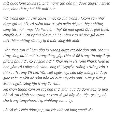
mở, buộc lòng chúng tôi phải nâng cấp bản tin được chuyên nghiệp
hơn, hình thức phải bắt mắt hơn.
Với trang này, những chuyên mục cũ của trang 71.com gần như
được giữ lại hết, có thêm mục truyện ngắn để giới thiệu những
sáng tác mới ; mục “du lịch hàm thụ” để mọi người được giới thiệu
chuyến đi du lịch kỳ thú của mình hồi năm xưa để độc giả được
biết thêm những cái hay lạ ở một vùng đất khác.
Vẫn theo tôn chỉ ban đầu là “Mong được các bậc đàn anh, các em
từng sống dưới mái trường đóng góp, chia sẻ để trang tin này được
phong phú hơn, có ý nghĩa hơn”. Khái niệm TH Tống Phước Hiệp là
bao gồm cả
Collège de Vinh Long rồi Nguyễn Thông,
Trường cấp 3
thị xã , Trường TH Lưu Văn Liệt ngày nay. Lần này chúng tôi được
giao toàn quyền để đảm bảo lời hứa này của anh Trương Tường
Minh, người sáng lập trang 71.com.
Xin chân thành cám ơn các bạn thời gian qua đã đóng góp tư liệu,
bài vở, tài chính cho trang 71.com và giờ đây vẫn tiếp tục ủng hộ
cho trang tongphuochiep-vinhlong.com này.
Bài vở và ý kiến đóng góp, xin các bạn vui lòng email về :