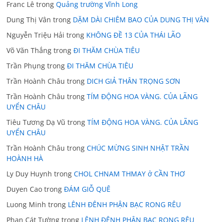
Franc Lê
trong
Quảng trường Vĩnh Long
Dung Thị Vân
trong
DẶM DÀI CHIÊM BAO CỦA DUNG THỊ VÂN
Nguyễn Triệu Hải
trong
KHÔNG ĐỀ 13 CỦA THÁI LÃO
Võ Văn Thắng
trong
ĐI THĂM CHÙA TIÊU
Trần Phụng
trong
ĐI THĂM CHÙA TIÊU
Trần Hoành Châu
trong
DICH GIẢ THÂN TRỌNG SƠN
Trần Hoành Châu
trong
TÍM ĐỘNG HOA VÀNG. CỦA LÃNG
UYỂN CHÂU
Tiêu Tương Dạ Vũ
trong
TÍM ĐỘNG HOA VÀNG. CỦA LÃNG
UYỂN CHÂU
Trần Hoành Châu
trong
CHÚC MỪNG SINH NHẬT TRẦN
HOÀNH HÀ
Ly Duy Huynh
trong
CHOL CHNAM THMAY ở CẦN THƠ
Duyen Cao
trong
ĐÁM GIỖ QUÊ
Luong Minh
trong
LÊNH ĐÊNH PHẬN BẠC RONG RÊU
Phan Cát Tường
trong
LÊNH ĐÊNH PHẬN BẠC RONG RÊU