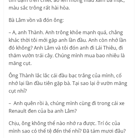
tím đậm trên chiếc áo len mỏng màu xám bà mặc,
màu sắc trông rất hài hòa.
Bà Lâm vồn vã đón ông:
– A, anh Thành. Anh trông khỏe mạnh quá, chẳng
khác thời tôi mới gặp anh lần đầu. Anh còn nhớ lần
đó không? Anh Lâm và tôi đón anh đi Lái Thiêu, đi
thăm vườn trái cây. Chúng mình mua bao nhiêu là
măng cụt.
Ông Thành lắc lắc cái đầu bạc trắng của mình, cố
nhớ lại lần đầu tiên gặp bà. Tại sao lại ở vườn măng
cụt nhỉ?
– Anh quên rồi à, chúng mình cùng đi trong cái xe
Renault đen của ba anh Lâm?
Chịu, ông không thể nào nhớ ra được. Trí óc của
mình sao có thể tệ đến thế nhỉ? Đã tám mươi đâu?