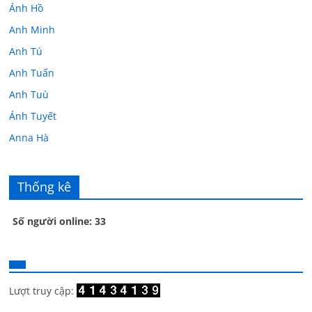
Ánh Hồ
Anh Minh
Anh Tú
Anh Tuấn
Anh Tuù
Ánh Tuyết
Anna Hà
Anth Đoàn
Âu Tú Vân
Thống kê
Bác sĩ Hoa
Số người online: 33
Bác sĩ Stephen Mak
Bác Đạt
Bác Đạt
Bạch Cúc
Lượt truy cập:
Bạch Huệ