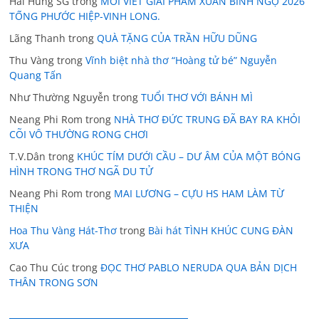
Hai Hùng SG
trong
MỜI VIẾT GIAI PHẨM XUÂN BÍNH NGỌ 2026
TỐNG PHƯỚC HIỆP-VINH LONG.
Lãng Thanh
trong
QUÀ TẶNG CỦA TRẦN HỮU DŨNG
Thu Vàng
trong
Vĩnh biệt nhà thơ “Hoàng tử bé” Nguyễn
Quang Tấn
Như Thường Nguyễn
trong
TUỔI THƠ VỚI BÁNH MÌ
Neang Phi Rom
trong
NHÀ THƠ ĐỨC TRUNG ĐÃ BAY RA KHỎI
CÕI VÔ THƯỜNG RONG CHƠI
T.V.Dân
trong
KHÚC TÍM DƯỚI CẦU – DƯ ÂM CỦA MỘT BÓNG
HÌNH TRONG THƠ NGÃ DU TỬ
Neang Phi Rom
trong
MAI LƯƠNG – CỰU HS HAM LÀM TỪ
THIỆN
Hoa Thu Vàng Hát-Thơ
trong
Bài hát TÌNH KHÚC CUNG ĐÀN
XƯA
Cao Thu Cúc
trong
ĐỌC THƠ PABLO NERUDA QUA BẢN DỊCH
THÂN TRONG SƠN