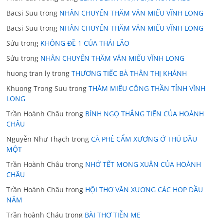
Bacsi Suu
trong
NHÂN CHUYẾN THĂM VĂN MIẾU VĨNH LONG
Bacsi Suu
trong
NHÂN CHUYẾN THĂM VĂN MIẾU VĨNH LONG
Sửu
trong
KHÔNG ĐỀ 1 CỦA THÁI LÃO
Sửu
trong
NHÂN CHUYẾN THĂM VĂN MIẾU VĨNH LONG
huong tran ly
trong
THƯƠNG TIẾC BÀ THÂN THỊ KHÁNH
Khuong Trong Suu
trong
THĂM MIẾU CÔNG THẦN TỈNH VĨNH
LONG
Trần Hoành Châu
trong
BÍNH NGỌ THẲNG TIẾN CỦA HOÀNH
CHÂU
Nguyễn Như Thạch
trong
CÀ PHÊ CẨM XƯƠNG Ở THỦ DẦU
MỘT
Trần Hoành Châu
trong
NHỚ TẾT MONG XUÂN CỦA HOÀNH
CHÂU
Trần Hoành Châu
trong
HỘI THƠ VĂN XƯƠNG CÁC HOP ĐẦU
NĂM
Trần hoành Cháu
trong
BÀI THƠ TIỄN MẸ