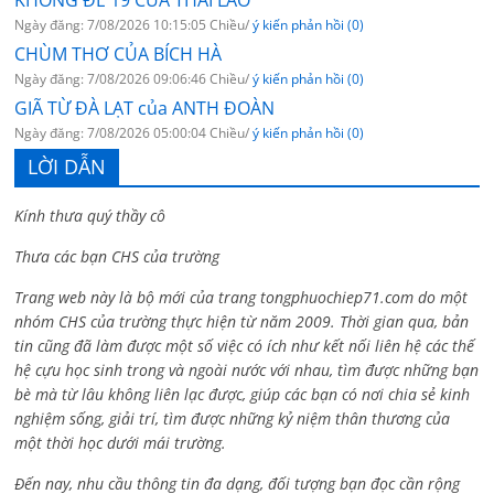
KHÔNG ĐỀ 19 CỦA THÁI LÃO
Ngày đăng: 7/08/2026 10:15:05 Chiều/
ý kiến phản hồi (0)
CHÙM THƠ CỦA BÍCH HÀ
Ngày đăng: 7/08/2026 09:06:46 Chiều/
ý kiến phản hồi (0)
GIÃ TỪ ĐÀ LẠT của ANTH ĐOÀN
Ngày đăng: 7/08/2026 05:00:04 Chiều/
ý kiến phản hồi (0)
LỜI DẪN
Kính thưa quý thầy cô
Thưa các bạn CHS của trường
Trang web này là bộ mới của trang tongphuochiep71.com do một
nhóm CHS của trường thực hiện từ năm 2009. Thời gian qua, bản
tin cũng đã làm được một số việc có ích như kết nối liên hệ các thế
hệ cựu học sinh trong và ngoài nước với nhau, tìm được những bạn
bè mà từ lâu không liên lạc được, giúp các bạn có nơi chia sẻ kinh
nghiệm sống, giải trí, tìm được những kỷ niệm thân thương của
một thời học dưới mái trường.
Đến nay, nhu cầu thông tin đa dạng, đối tượng bạn đọc cần rộng