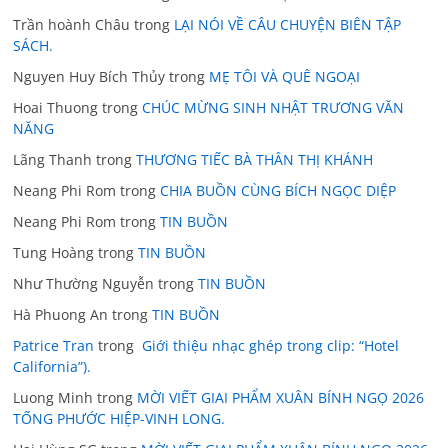
Trần hoành Châu
trong
LẠI NÓI VỀ CÂU CHUYỆN BIÊN TẬP
SÁCH.
Nguyen Huy Bích Thủy
trong
MẸ TÔI VÀ QUÊ NGOẠI
Hoai Thuong
trong
CHÚC MỪNG SINH NHẬT TRƯƠNG VĂN
NĂNG
Lãng Thanh
trong
THƯƠNG TIẾC BÀ THÂN THỊ KHÁNH
Neang Phi Rom
trong
CHIA BUỒN CÙNG BÍCH NGỌC DIỆP
Neang Phi Rom
trong
TIN BUỒN
Tung Hoàng
trong
TIN BUỒN
Như Thường Nguyễn
trong
TIN BUỒN
Hà Phuong An
trong
TIN BUỒN
Patrice Tran
trong
Giới thiệu nhạc ghép trong clip: “Hotel
California”).
Luong Minh
trong
MỜI VIẾT GIAI PHẨM XUÂN BÍNH NGỌ 2026
TỐNG PHƯỚC HIỆP-VINH LONG.