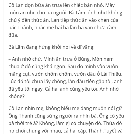
Cô Lan dọn bữa ăn trưa lên chiếc bàn nhỏ. Mấy
món ăn nhẹ cho ba người. Bà Lâm hình như không
chú ý đến thức ăn, Lan tiếp thức ăn vào chén của
bác Thành, nhắc mẹ hai ba lần bà vẫn chưa cầm
đũa.
Bà Lâm đang hứng khởi nói về dĩ vãng:
– Anh nhớ chứ. Mình ăn trưa ở Búng. Món nem
chua ở đó cũng khá ngon. Sau đó mình vào vườn
măng cụt, vườn chôm chôm, vườn dâu ở Lái Thiêu.
Lúc đó tôi chưa lấy chồng, lần đầu tiên gặp tôi, anh
đã yêu tôi ngay. Cả hai anh cùng yêu tôi. Anh nhớ
không?
Cô Lan nhìn mẹ, không hiểu mẹ đang muốn nói gì?
Ông Thành cũng sững người ra nhìn bà. Ông có yêu
bà thời trẻ à? Không, làm gì có chuyện đó. Thủa đó
họ chơi chung với nhau, cả hai cặp. Thành,Tuyết và