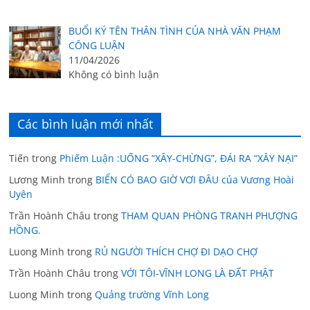
BUỔI KÝ TÊN THÂN TÌNH CỦA NHÀ VĂN PHẠM
CÔNG LUẬN
11/04/2026
Không có bình luận
Các bình luận mới nhất
Tiến
trong
Phiếm Luận :UỐNG “XÂY-CHỪNG”, ĐÁI RA “XÂY NẠI”
Lương Minh
trong
BIỂN CÓ BAO GIỜ VƠI ĐÂU của Vương Hoài
Uyên
Trần Hoành Châu
trong
THAM QUAN PHÒNG TRANH PHƯỢNG
HỒNG.
Luong Minh
trong
RỦ NGƯỜI THÍCH CHỢ ĐI DẠO CHỢ
Trần Hoành Châu
trong
VỚI TÔI-VĨNH LONG LÀ ĐẤT PHẬT
Luong Minh
trong
Quảng trường Vĩnh Long