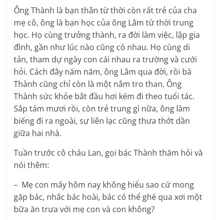
Ông Thành là bạn thân từ thời còn rất trẻ của cha
mẹ cô, ông là bạn học của ông Lâm từ thời trung
học. Họ cùng trưởng thành, ra đời làm việc, lập gia
đình, gần như lúc nào cũng có nhau. Họ cùng di
tản, tham dự ngày con cái nhau ra trường và cưới
hỏi. Cách đây năm năm, ông Lâm qua đời, rồi bà
Thành cũng chỉ còn là một nắm tro than. Ông
Thành sức khỏe bắt đầu hơi kém đi theo tuổi tác.
Sắp tám mươi rồi, còn trẻ trung gì nữa, ông làm
biếng đi ra ngoài, sự liên lạc cũng thưa thớt dần
giữa hai nhà.
Tuần trước cô cháu Lan, gọi bác Thành thăm hỏi và
nói thêm:
– Mẹ con mấy hôm nay không hiểu sao cứ mong
gặp bác, nhắc bác hoài, bác có thể ghé qua xơi một
bữa ăn trưa với mẹ con và con không?