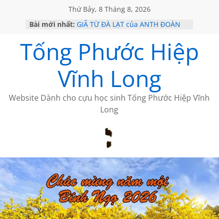
Thứ Bảy, 8 Tháng 8, 2026
Bài mới nhất:
GIÃ TỪ ĐÀ LẠT của ANTH ĐOÀN
SÀI GÒN – HÒN NGỌC VIỄN ĐÔNG
Tống Phước Hiệp
KHÔNG ĐỀ 20 CỦA THÁI LÃO
KHÔNG ĐỀ 19 CỦA THÁI LÃO
CHÙM THƠ CỦA BÍCH HÀ
Vĩnh Long
Website Dành cho cựu học sinh Tống Phước Hiệp Vĩnh
Long