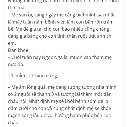
Nhưng mẹ từng dặn dò con là lấy vợ chỉ đẻ một đứa
thôi mà.
– Mẹ sai rồi, càng ngày mẹ càng biết mình sai nhất
là mấy tuần nằm bệnh viện làm con bận rộn trăm
bề. Mẹ để gia tài cho con bao nhiêu cũng chẳng
đáng giá bằng cho con tình thân ruột thịt anh chị
em.
Ðan khoe:
– Cuối tuần này Ngọc Ngà lại muốn vào thăm mẹ
nữa đó.
Tôi mỉm cười vui mừng:
– Mẹ ấm lòng quá, mẹ đang tưởng tượng nhà mình
có 2 người sẽ thành 3 và tương lai thêm một đàn
cháu nội. Nhất định mẹ sẽ khỏi bệnh sớm để lo
đám cưới cho con và cũng nhất định mẹ sẽ khỏe
mạnh sống lâu để vui hưởng hạnh phúc bên con
cháu..