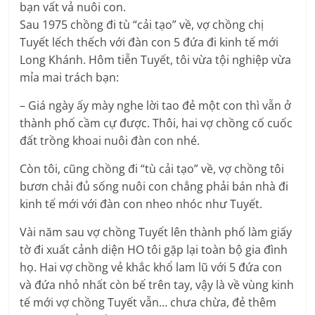
bạn vất vả nuôi con.
Sau 1975 chồng đi tù “cải tạo” về, vợ chồng chị
Tuyết lếch thếch với đàn con 5 đứa đi kinh tế mới
Long Khánh. Hôm tiễn Tuyết, tôi vừa tội nghiệp vừa
mỉa mai trách bạn:
– Giá ngày ấy mày nghe lời tao đẻ một con thì vẫn ở
thành phố cầm cự được. Thôi, hai vợ chồng cố cuốc
đất trồng khoai nuôi đàn con nhé.
Còn tôi, cũng chồng đi “tù cải tạo” về, vợ chồng tôi
bươn chải đủ sống nuôi con chẳng phải bán nhà đi
kinh tế mới với đàn con nheo nhóc như Tuyết.
Vài năm sau vợ chồng Tuyết lên thành phố làm giấy
tờ đi xuất cảnh diện HO tôi gặp lại toàn bộ gia đình
họ. Hai vợ chồng vẻ khắc khổ lam lũ với 5 đứa con
và đứa nhỏ nhất còn bế trên tay, vậy là về vùng kinh
tế mới vợ chồng Tuyết vẫn… chưa chừa, đẻ thêm