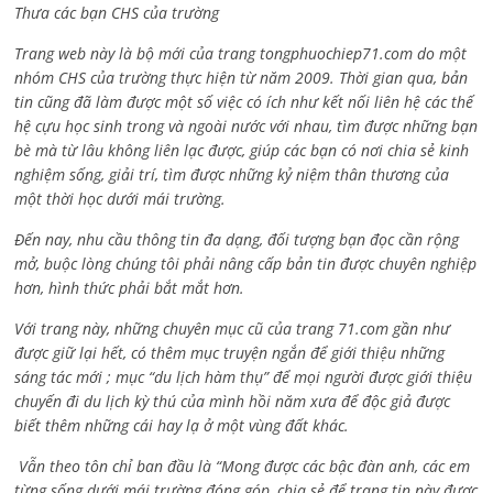
Thưa các bạn CHS của trường
Trang web này là bộ mới của trang tongphuochiep71.com do một
nhóm CHS của trường thực hiện từ năm 2009. Thời gian qua, bản
tin cũng đã làm được một số việc có ích như kết nối liên hệ các thế
hệ cựu học sinh trong và ngoài nước với nhau, tìm được những bạn
bè mà từ lâu không liên lạc được, giúp các bạn có nơi chia sẻ kinh
nghiệm sống, giải trí, tìm được những kỷ niệm thân thương của
một thời học dưới mái trường.
Đến nay, nhu cầu thông tin đa dạng, đối tượng bạn đọc cần rộng
mở, buộc lòng chúng tôi phải nâng cấp bản tin được chuyên nghiệp
hơn, hình thức phải bắt mắt hơn.
Với trang này, những chuyên mục cũ của trang 71.com gần như
được giữ lại hết, có thêm mục truyện ngắn để giới thiệu những
sáng tác mới ; mục “du lịch hàm thụ” để mọi người được giới thiệu
chuyến đi du lịch kỳ thú của mình hồi năm xưa để độc giả được
biết thêm những cái hay lạ ở một vùng đất khác.
Vẫn theo tôn chỉ ban đầu là “Mong được các bậc đàn anh, các em
từng sống dưới mái trường đóng góp, chia sẻ để trang tin này được