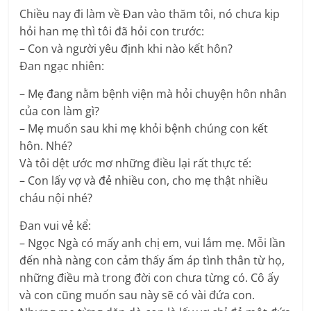
Chiều nay đi làm về Ðan vào thăm tôi, nó chưa kịp
hỏi han mẹ thì tôi đã hỏi con trước:
– Con và người yêu định khi nào kết hôn?
Ðan ngạc nhiên:
– Mẹ đang nằm bệnh viện mà hỏi chuyện hôn nhân
của con làm gì?
– Mẹ muốn sau khi mẹ khỏi bệnh chúng con kết
hôn. Nhé?
Và tôi dệt ước mơ những điều lại rất thực tế:
– Con lấy vợ và đẻ nhiều con, cho mẹ thật nhiều
cháu nội nhé?
Ðan vui vẻ kể:
– Ngọc Ngà có mấy anh chị em, vui lắm mẹ. Mỗi lần
đến nhà nàng con cảm thấy ấm áp tình thân từ họ,
những điều mà trong đời con chưa từng có. Cô ấy
và con cũng muốn sau này sẽ có vài đứa con.