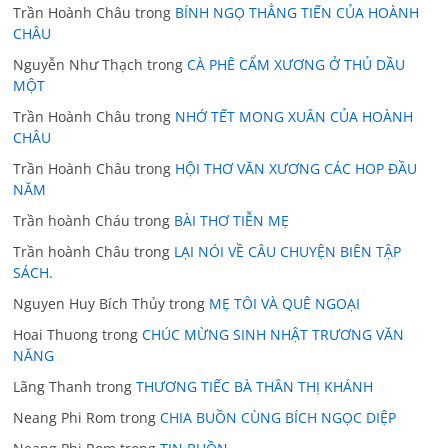
Trần Hoành Châu
trong
BÍNH NGỌ THẲNG TIẾN CỦA HOÀNH
CHÂU
Nguyễn Như Thạch
trong
CÀ PHÊ CẨM XƯƠNG Ở THỦ DẦU
MỘT
Trần Hoành Châu
trong
NHỚ TẾT MONG XUÂN CỦA HOÀNH
CHÂU
Trần Hoành Châu
trong
HỘI THƠ VĂN XƯƠNG CÁC HOP ĐẦU
NĂM
Trần hoành Cháu
trong
BÀI THƠ TIỄN MẸ
Trần hoành Châu
trong
LẠI NÓI VỀ CÂU CHUYỆN BIÊN TẬP
SÁCH.
Nguyen Huy Bích Thủy
trong
MẸ TÔI VÀ QUÊ NGOẠI
Hoai Thuong
trong
CHÚC MỪNG SINH NHẬT TRƯƠNG VĂN
NĂNG
Lãng Thanh
trong
THƯƠNG TIẾC BÀ THÂN THỊ KHÁNH
Neang Phi Rom
trong
CHIA BUỒN CÙNG BÍCH NGỌC DIỆP