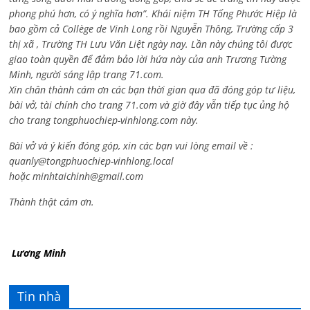
phong phú hơn, có ý nghĩa hơn”. Khái niệm TH Tống Phước Hiệp là
bao gồm cả
Collège de Vinh Long rồi Nguyễn Thông,
Trường cấp 3
thị xã , Trường TH Lưu Văn Liệt ngày nay. Lần này chúng tôi được
giao toàn quyền để đảm bảo lời hứa này của anh Trương Tường
Minh, người sáng lập trang 71.com.
Xin chân thành cám ơn các bạn thời gian qua đã đóng góp tư liệu,
bài vở, tài chính cho trang 71.com và giờ đây vẫn tiếp tục ủng hộ
cho trang tongphuochiep-vinhlong.com này.
Bài vở và ý kiến đóng góp, xin các bạn vui lòng email về :
quanly@tongphuochiep-vinhlong.local
hoặc
minhtaichinh@gmail.com
Thành thật cám ơn.
Lương Minh
Tin nhà