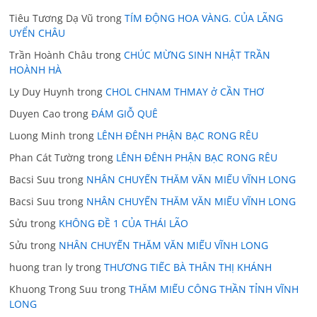
Tiêu Tương Dạ Vũ
trong
TÍM ĐỘNG HOA VÀNG. CỦA LÃNG
UYỂN CHÂU
Trần Hoành Châu
trong
CHÚC MỪNG SINH NHẬT TRẦN
HOÀNH HÀ
Ly Duy Huynh
trong
CHOL CHNAM THMAY ở CẦN THƠ
Duyen Cao
trong
ĐÁM GIỖ QUÊ
Luong Minh
trong
LÊNH ĐÊNH PHẬN BẠC RONG RÊU
Phan Cát Tường
trong
LÊNH ĐÊNH PHẬN BẠC RONG RÊU
Bacsi Suu
trong
NHÂN CHUYẾN THĂM VĂN MIẾU VĨNH LONG
Bacsi Suu
trong
NHÂN CHUYẾN THĂM VĂN MIẾU VĨNH LONG
Sửu
trong
KHÔNG ĐỀ 1 CỦA THÁI LÃO
Sửu
trong
NHÂN CHUYẾN THĂM VĂN MIẾU VĨNH LONG
huong tran ly
trong
THƯƠNG TIẾC BÀ THÂN THỊ KHÁNH
Khuong Trong Suu
trong
THĂM MIẾU CÔNG THẦN TỈNH VĨNH
LONG