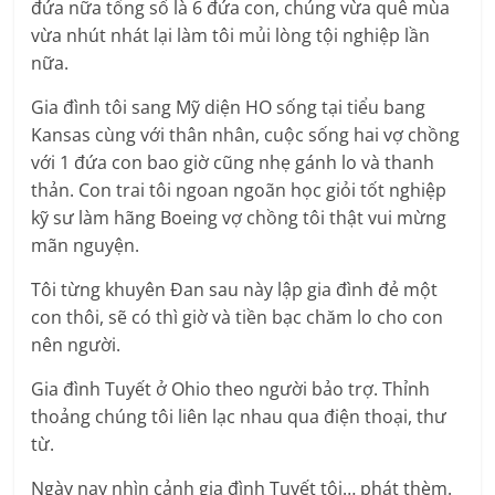
đứa nữa tổng số là 6 đứa con, chúng vừa quê mùa
vừa nhút nhát lại làm tôi mủi lòng tội nghiệp lần
nữa.
Gia đình tôi sang Mỹ diện HO sống tại tiểu bang
Kansas cùng với thân nhân, cuộc sống hai vợ chồng
với 1 đứa con bao giờ cũng nhẹ gánh lo và thanh
thản. Con trai tôi ngoan ngoãn học giỏi tốt nghiệp
kỹ sư làm hãng Boeing vợ chồng tôi thật vui mừng
mãn nguyện.
Tôi từng khuyên Ðan sau này lập gia đình đẻ một
con thôi, sẽ có thì giờ và tiền bạc chăm lo cho con
nên người.
Gia đình Tuyết ở Ohio theo người bảo trợ. Thỉnh
thoảng chúng tôi liên lạc nhau qua điện thoại, thư
từ.
Ngày nay nhìn cảnh gia đình Tuyết tôi… phát thèm.