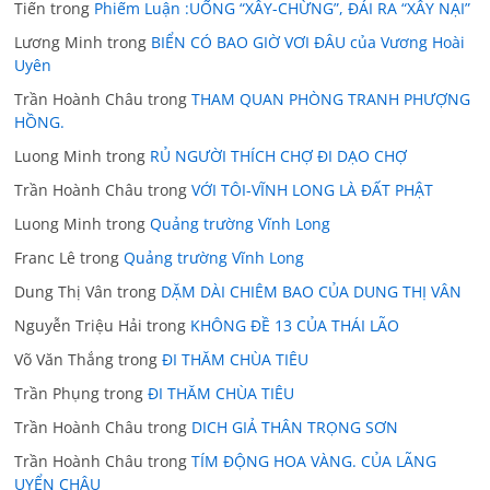
Tiến
trong
Phiếm Luận :UỐNG “XÂY-CHỪNG”, ĐÁI RA “XÂY NẠI”
Lương Minh
trong
BIỂN CÓ BAO GIỜ VƠI ĐÂU của Vương Hoài
Uyên
Trần Hoành Châu
trong
THAM QUAN PHÒNG TRANH PHƯỢNG
HỒNG.
Luong Minh
trong
RỦ NGƯỜI THÍCH CHỢ ĐI DẠO CHỢ
Trần Hoành Châu
trong
VỚI TÔI-VĨNH LONG LÀ ĐẤT PHẬT
Luong Minh
trong
Quảng trường Vĩnh Long
Franc Lê
trong
Quảng trường Vĩnh Long
Dung Thị Vân
trong
DẶM DÀI CHIÊM BAO CỦA DUNG THỊ VÂN
Nguyễn Triệu Hải
trong
KHÔNG ĐỀ 13 CỦA THÁI LÃO
Võ Văn Thắng
trong
ĐI THĂM CHÙA TIÊU
Trần Phụng
trong
ĐI THĂM CHÙA TIÊU
Trần Hoành Châu
trong
DICH GIẢ THÂN TRỌNG SƠN
Trần Hoành Châu
trong
TÍM ĐỘNG HOA VÀNG. CỦA LÃNG
UYỂN CHÂU