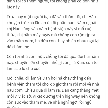
đình tôi có thêm người, tôi không phải cô đơn như
lúc này.
Trưa nay một người bạn đã vào thăm tôi, chị Hảo
chuyện trò khá lâu an ủi tôi phần nào. Năm ngoái
chị Hảo cũng vào nằm bệnh viện này vì mổ ruột
thừa, chị nằm mấy ngày mà chồng con rộn rịp ra
vào thăm nom, ba đứa con thay phiên nhau ngủ lại
để chăm mẹ.
Còn tôi nhà con một, chồng tôi đã qua đời hai năm
nay, chuyện lớn chuyện nhỏ gì cũng là Ðan, con tôi
làm sao lo cho xuể.
Mỗi chiều đi làm về Ðan hối hả chạy thẳng đến
bệnh viện thăm tôi cho kịp giờ thăm rồi mới về nhà
nấu cơm. Chiều qua đi làm ra, Ðan căng thẳng mệt
mỏi vì việc sở, vì kẹt đường trên highway nên không
còn sức vào thăm mẹ, về nhà nghỉ ngơi rồi ngủ