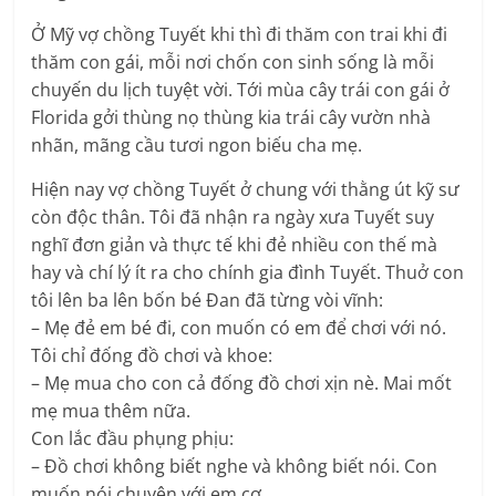
Ở Mỹ vợ chồng Tuyết khi thì đi thăm con trai khi đi
thăm con gái, mỗi nơi chốn con sinh sống là mỗi
chuyến du lịch tuyệt vời. Tới mùa cây trái con gái ở
Florida gởi thùng nọ thùng kia trái cây vườn nhà
nhãn, mãng cầu tươi ngon biếu cha mẹ.
Hiện nay vợ chồng Tuyết ở chung với thằng út kỹ sư
còn độc thân. Tôi đã nhận ra ngày xưa Tuyết suy
nghĩ đơn giản và thực tế khi đẻ nhiều con thế mà
hay và chí lý ít ra cho chính gia đình Tuyết. Thuở con
tôi lên ba lên bốn bé Ðan đã từng vòi vĩnh:
– Mẹ đẻ em bé đi, con muốn có em để chơi với nó.
Tôi chỉ đống đồ chơi và khoe:
– Mẹ mua cho con cả đống đồ chơi xịn nè. Mai mốt
mẹ mua thêm nữa.
Con lắc đầu phụng phịu:
– Ðồ chơi không biết nghe và không biết nói. Con
muốn nói chuyện với em cơ.