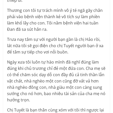
thiếp đi.
Thương con tôi tự trách mình vô ý té ngã gãy chân
phải vào bệnh viện thành kẻ vô tích sự làm phiền
làm khổ lây cho con. Tôi nằm bệnh viện hai tuần
Ðan đã sa sút hẳn ra.
Trưa nay tâm sự với người bạn gần là chị Hảo rồi,
lát nữa tôi sẽ gọi điện cho chị Tuyết người bạn ở xa
để tâm sự tiếp cho vơi nỗi buồn.
Ngày xưa tôi luôn tự hào mình đã nghĩ đúng làm
đúng khi chủ trương chỉ đẻ một đứa con. Cha mẹ sẽ
có thể chăm sóc dạy dỗ con đầy đủ cả tinh thần lẫn
vật chất, nhà nghèo một con cũng đỡ vất vả hơn
nhà nghèo đông con, nhà giàu một con càng sung
sướng cho nó hơn, bao nhiêu tài sản của cha mẹ nó
hưởng trọn.
Chị Tuyết là bạn thân cùng xóm với tôi thì ngược lại