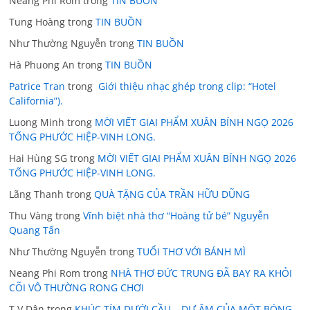
Neang Phi Rom
trong
TIN BUỒN
Tung Hoàng
trong
TIN BUỒN
Như Thường Nguyễn
trong
TIN BUỒN
Hà Phuong An
trong
TIN BUỒN
Patrice Tran
trong
Giới thiệu nhạc ghép trong clip: “Hotel
California”).
Luong Minh
trong
MỜI VIẾT GIAI PHẨM XUÂN BÍNH NGỌ 2026
TỐNG PHƯỚC HIỆP-VINH LONG.
Hai Hùng SG
trong
MỜI VIẾT GIAI PHẨM XUÂN BÍNH NGỌ 2026
TỐNG PHƯỚC HIỆP-VINH LONG.
Lãng Thanh
trong
QUÀ TẶNG CỦA TRẦN HỮU DŨNG
Thu Vàng
trong
Vĩnh biệt nhà thơ “Hoàng tử bé” Nguyễn
Quang Tấn
Như Thường Nguyễn
trong
TUỔI THƠ VỚI BÁNH MÌ
Neang Phi Rom
trong
NHÀ THƠ ĐỨC TRUNG ĐÃ BAY RA KHỎI
CÕI VÔ THƯỜNG RONG CHƠI
T.V.Dân
trong
KHÚC TÍM DƯỚI CẦU – DƯ ÂM CỦA MỘT BÓNG