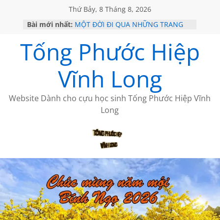
Thứ Bảy, 8 Tháng 8, 2026
Bài mới nhất:
MỘT ĐỜI ĐI QUA NHỮNG TRANG
SÁCH
Tống Phước Hiệp
KHÔNG ĐỀ 19 CỦA THÁI LÃO
CHÙM THƠ CỦA BÍCH HÀ
GIÃ TỪ ĐÀ LẠT của ANTH ĐOÀN
Vĩnh Long
HỌC SỬ HỒI XƯA
Website Dành cho cựu học sinh Tống Phước Hiệp Vĩnh
Long