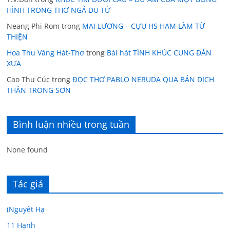
HÌNH TRONG THƠ NGÃ DU TỬ
Neang Phi Rom
trong
MAI LƯƠNG – CỰU HS HAM LÀM TỪ
THIỆN
Hoa Thu Vàng Hát-Thơ
trong
Bài hát TÌNH KHÚC CUNG ĐÀN
XƯA
Cao Thu Cúc
trong
ĐỌC THƠ PABLO NERUDA QUA BẢN DỊCH
THÂN TRONG SƠN
Bình luận nhiều trong tuần
None found
Tác giả
(Nguyệt Hạ
11 Hạnh