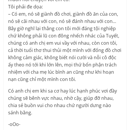
Tôi phải đe dọa:
– Có em, nó sẽ giành đồ chơi, giành đồ ăn của con,
nó sẽ cãi nhau với con, nó sẽ đánh nhau với con…
Bây giờ nghĩ lại thằng con tôi mới đáng tội nghiệp
chứ không phải lũ con đông nhếch nhác của Tuyết,
chúng có anh chị em vui vầy với nhau, còn con tôi,
cả thời tuổi thơ thui thủi một mình với đống đồ chơi
không cảm giác, không biết nói cười và nỗi cô độc
ấy theo nó tới khi lớn lên, mọi thứ bổn phận trách
nhiệm với cha mẹ lúc bình an cũng như khi hoạn
nạn cũng chỉ một mình con tôi.
Có anh chị em khi sa cơ hay lúc hạnh phúc vơi đầy
chúng sẽ bênh vực nhau, nhờ cậy, giúp đỡ nhau,
chia sẻ buồn vui cho nhau chứ người dưng nào
sánh bằng.
-oOo-