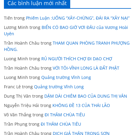
Các bình luận mới nhất
Tiến
trong
Phiếm Luận :UỐNG “XÂY-CHỪNG”, ĐÁI RA “XÂY NẠI”
Lương Minh
trong
BIỂN CÓ BAO GIỜ VƠI ĐÂU của Vương Hoài
Uyên
Trần Hoành Châu
trong
THAM QUAN PHÒNG TRANH PHƯỢNG
HỒNG.
Luong Minh
trong
RỦ NGƯỜI THÍCH CHỢ ĐI DẠO CHỢ
Trần Hoành Châu
trong
VỚI TÔI-VĨNH LONG LÀ ĐẤT PHẬT
Luong Minh
trong
Quảng trường Vĩnh Long
Franc Lê
trong
Quảng trường Vĩnh Long
Dung Thị Vân
trong
DẶM DÀI CHIÊM BAO CỦA DUNG THỊ VÂN
Nguyễn Triệu Hải
trong
KHÔNG ĐỀ 13 CỦA THÁI LÃO
Võ Văn Thắng
trong
ĐI THĂM CHÙA TIÊU
Trần Phụng
trong
ĐI THĂM CHÙA TIÊU
Trần Hoành Châu
trong
DICH GIẢ THÂN TRỌNG SƠN