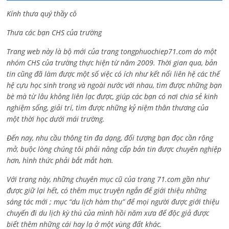
Kính thưa quý thầy cô
Thưa các bạn CHS của trường
Trang web này là bộ mới của trang tongphuochiep71.com do một
nhóm CHS của trường thực hiện từ năm 2009. Thời gian qua, bản
tin cũng đã làm được một số việc có ích như kết nối liên hệ các thế
hệ cựu học sinh trong và ngoài nước với nhau, tìm được những bạn
bè mà từ lâu không liên lạc được, giúp các bạn có nơi chia sẻ kinh
nghiệm sống, giải trí, tìm được những kỷ niệm thân thương của
một thời học dưới mái trường.
Đến nay, nhu cầu thông tin đa dạng, đối tượng bạn đọc cần rộng
mở, buộc lòng chúng tôi phải nâng cấp bản tin được chuyên nghiệp
hơn, hình thức phải bắt mắt hơn.
Với trang này, những chuyên mục cũ của trang 71.com gần như
được giữ lại hết, có thêm mục truyện ngắn để giới thiệu những
sáng tác mới ; mục “du lịch hàm thụ” để mọi người được giới thiệu
chuyến đi du lịch kỳ thú của mình hồi năm xưa để độc giả được
biết thêm những cái hay lạ ở một vùng đất khác.