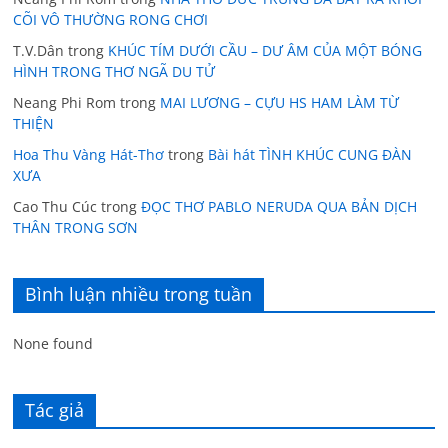
CÕI VÔ THƯỜNG RONG CHƠI
T.V.Dân
trong
KHÚC TÍM DƯỚI CẦU – DƯ ÂM CỦA MỘT BÓNG
HÌNH TRONG THƠ NGÃ DU TỬ
Neang Phi Rom
trong
MAI LƯƠNG – CỰU HS HAM LÀM TỪ
THIỆN
Hoa Thu Vàng Hát-Thơ
trong
Bài hát TÌNH KHÚC CUNG ĐÀN
XƯA
Cao Thu Cúc
trong
ĐỌC THƠ PABLO NERUDA QUA BẢN DỊCH
THÂN TRONG SƠN
Bình luận nhiều trong tuần
None found
Tác giả