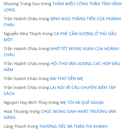
Khuong Trong Suu
trong
THĂM MIẾU CÔNG THẦN TỈNH VĨNH
LONG
Trần Hoành Châu
trong
BÍNH NGỌ THẲNG TIẾN CỦA HOÀNH
CHÂU
Nguyễn Như Thạch
trong
CÀ PHÊ CẨM XƯƠNG Ở THỦ DẦU
MỘT
Trần Hoành Châu
trong
NHỚ TẾT MONG XUÂN CỦA HOÀNH
CHÂU
Trần Hoành Châu
trong
HỘI THƠ VĂN XƯƠNG CÁC HOP ĐẦU
NĂM
Trần hoành Cháu
trong
BÀI THƠ TIỄN MẸ
Trần hoành Châu
trong
LẠI NÓI VỀ CÂU CHUYỆN BIÊN TẬP
SÁCH.
Nguyen Huy Bích Thủy
trong
MẸ TÔI VÀ QUÊ NGOẠI
Hoai Thuong
trong
CHÚC MỪNG SINH NHẬT TRƯƠNG VĂN
NĂNG
Lãng Thanh
trong
THƯƠNG TIẾC BÀ THÂN THỊ KHÁNH