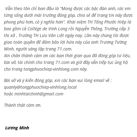
Vẫn theo tôn chỉ ban đầu là “Mong được các bậc đàn anh, các em
từng sống dưới mái trường đóng góp, chia sẻ để trang tin này được
phong phú hơn, có ý nghĩa hơn”. Khái niệm TH Tống Phước Hiệp là
bao gồm cả
Collège de Vinh Long rồi Nguyễn Thông,
Trường cấp 3
thị xã , Trường TH Lưu Văn Liệt ngày nay. Lần này chúng tôi được
giao toàn quyền để đảm bảo lời hứa này của anh Trương Tường
Minh, người sáng lập trang 71.com.
Xin chân thành cám ơn các bạn thời gian qua đã đóng góp tư liệu,
bài vở, tài chính cho trang 71.com và giờ đây vẫn tiếp tục ủng hộ
cho trang tongphuochiep-vinhlong.com này.
Bài vở và ý kiến đóng góp, xin các bạn vui lòng email về :
quanly@tongphuochiep-vinhlong.local
hoặc
minhtaichinh@gmail.com
Thành thật cám ơn.
Lương Minh