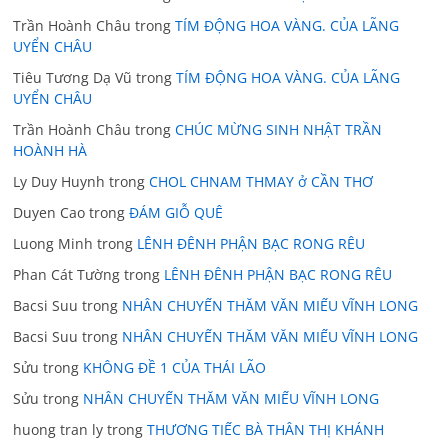
Trần Hoành Châu
trong
TÍM ĐỘNG HOA VÀNG. CỦA LÃNG
UYỂN CHÂU
Tiêu Tương Dạ Vũ
trong
TÍM ĐỘNG HOA VÀNG. CỦA LÃNG
UYỂN CHÂU
Trần Hoành Châu
trong
CHÚC MỪNG SINH NHẬT TRẦN
HOÀNH HÀ
Ly Duy Huynh
trong
CHOL CHNAM THMAY ở CẦN THƠ
Duyen Cao
trong
ĐÁM GIỖ QUÊ
Luong Minh
trong
LÊNH ĐÊNH PHẬN BẠC RONG RÊU
Phan Cát Tường
trong
LÊNH ĐÊNH PHẬN BẠC RONG RÊU
Bacsi Suu
trong
NHÂN CHUYẾN THĂM VĂN MIẾU VĨNH LONG
Bacsi Suu
trong
NHÂN CHUYẾN THĂM VĂN MIẾU VĨNH LONG
Sửu
trong
KHÔNG ĐỀ 1 CỦA THÁI LÃO
Sửu
trong
NHÂN CHUYẾN THĂM VĂN MIẾU VĨNH LONG
huong tran ly
trong
THƯƠNG TIẾC BÀ THÂN THỊ KHÁNH