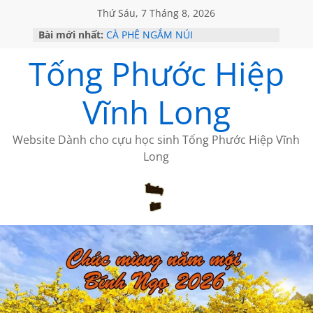
Thứ Sáu, 7 Tháng 8, 2026
Bài mới nhất:
CÀ PHÊ NGẮM NÚI
VỀ BỨC THƯ PHÁP LƯƠNG MINH
Tống Phước Hiệp
GẶP Ở MỸ
HỌC SỬ HỒI XƯA
MỘT ĐỜI ĐI QUA NHỮNG TRANG
Vĩnh Long
SÁCH
BẤT CHỢT CỦA CHÂU LỆ DUNG
Website Dành cho cựu học sinh Tống Phước Hiệp Vĩnh
Long