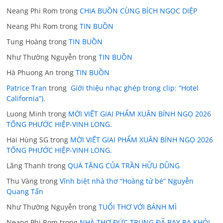
Neang Phi Rom
trong
CHIA BUỒN CÙNG BÍCH NGỌC DIỆP
Neang Phi Rom
trong
TIN BUỒN
Tung Hoàng
trong
TIN BUỒN
Như Thường Nguyễn
trong
TIN BUỒN
Hà Phuong An
trong
TIN BUỒN
Patrice Tran
trong
Giới thiệu nhạc ghép trong clip: “Hotel
California”).
Luong Minh
trong
MỜI VIẾT GIAI PHẨM XUÂN BÍNH NGỌ 2026
TỐNG PHƯỚC HIỆP-VINH LONG.
Hai Hùng SG
trong
MỜI VIẾT GIAI PHẨM XUÂN BÍNH NGỌ 2026
TỐNG PHƯỚC HIỆP-VINH LONG.
Lãng Thanh
trong
QUÀ TẶNG CỦA TRẦN HỮU DŨNG
Thu Vàng
trong
Vĩnh biệt nhà thơ “Hoàng tử bé” Nguyễn
Quang Tấn
Như Thường Nguyễn
trong
TUỔI THƠ VỚI BÁNH MÌ
Neang Phi Rom
trong
NHÀ THƠ ĐỨC TRUNG ĐÃ BAY RA KHỎI