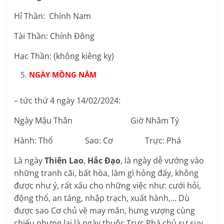
Hỉ Thần: Chính Nam
Tài Thần: Chính Đông
Hạc Thần: (không kiêng kỵ)
NGÀY MỒNG NĂM
– tức thứ 4 ngày 14/02/2024:
Ngày Mậu Thân Giờ Nhâm Tý
Hành: Thổ Sao: Cơ Trực: Phá
Là ngày
Thiên Lao
,
Hắc Đạo
, là ngày dễ vướng vào
những tranh cãi, bất hòa, làm gì hỏng đấy, không
được như ý, rất xấu cho những việc như: cưới hỏi,
động thổ, an táng, nhập trạch, xuất hành,… Dù
được sao Cơ chủ về may mắn, hưng vượng cùng
chiếu nhưng lại là ngày thuộc Trực Phá chủ sự suy