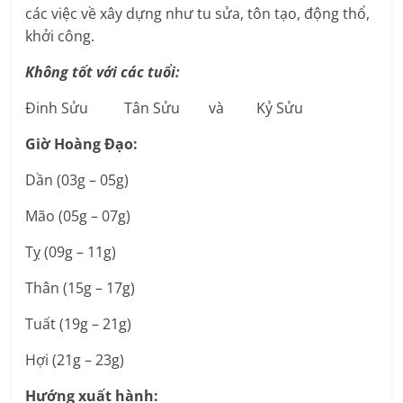
các việc về xây dựng như tu sửa, tôn tạo, động thổ,
khởi công.
Không tốt với các tuổi:
Đinh Sửu Tân Sửu và Kỷ Sửu
Giờ Hoàng Đạo:
Dần (03g – 05g)
Mão (05g – 07g)
Tỵ (09g – 11g)
Thân (15g – 17g)
Tuất (19g – 21g)
Hợi (21g – 23g)
Hướng xuất hành: