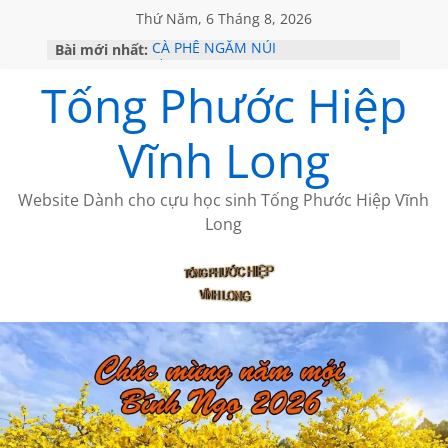
Thứ Năm, 6 Tháng 8, 2026
Bài mới nhất:
CÀ PHÊ NGẮM NÚI
VỀ BỨC THƯ PHÁP LƯƠNG MINH
Tống Phước Hiệp
GẶP Ở MỸ
HỌC SỬ HỒI XƯA
MỘT ĐỜI ĐI QUA NHỮNG TRANG
Vĩnh Long
SÁCH
BẤT CHỢT CỦA CHÂU LỆ DUNG
Website Dành cho cựu học sinh Tống Phước Hiệp Vĩnh
Long