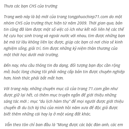
Thưa các bạn CHS của trường
Trang web này là bộ mới của trang tongphuochiep71.com do một
nhóm CHS của trường thực hiện từ năm 2009. Thời gian qua, bản
tin cũng đã làm được một số việc có ích như kết nối liên hệ các thế
hệ cựu học sinh trong và ngoài nước với nhau, tìm được những bạn
bè mà từ lâu không liên lạc được, giúp các bạn có nơi chia sẻ kinh
nghiệm sống, giải trí, tìm được những kỷ niệm thân thương của
một thời học dưới mái trường.
Đến nay, nhu cầu thông tin đa dạng, đối tượng bạn đọc cần rộng
mở, buộc lòng chúng tôi phải nâng cấp bản tin được chuyên nghiệp
hơn, hình thức phải bắt mắt hơn.
Với trang này, những chuyên mục cũ của trang 71.com gần như
được giữ lại hết, có thêm mục truyện ngắn để giới thiệu những
sáng tác mới ; mục “du lịch hàm thụ” để mọi người được giới thiệu
chuyến đi du lịch kỳ thú của mình hồi năm xưa để độc giả được
biết thêm những cái hay lạ ở một vùng đất khác.
Vẫn theo tôn chỉ ban đầu là “Mong được các bậc đàn anh, các em