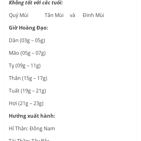
Không tốt với các tuổi:
Quý Mùi Tân Mùi và Đinh Mùi
Giờ Hoàng Đạo:
Dần (03g – 05g)
Mão (05g – 07g)
Tỵ (09g – 11g)
Thân (15g – 17g)
Tuất (19g – 21g)
Hợi (21g – 23g)
Hướng xuất hành:
Hỉ Thần: Đông Nam
Tài Thần: Tây Bắc