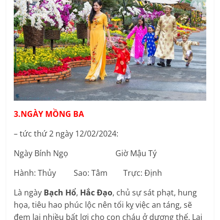
3.NGÀY MỒNG BA
– tức thứ 2 ngày 12/02/2024:
Ngày Bính Ngọ Giờ Mậu Tý
Hành: Thủy Sao: Tâm Trực: Định
Là ngày
Bạch Hổ
,
Hắc Đạo
, chủ sự sát phạt, hung
họa, tiêu hao phúc lộc nên tối kỵ việc an táng, sẽ
đem lại nhiều bất lợi cho con cháu ở dương thế. Lại