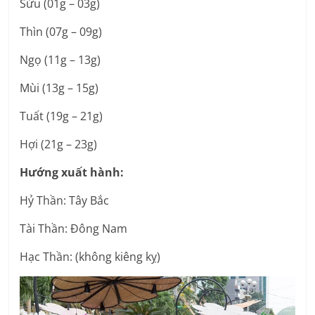
Sửu (01g – 03g)
Thìn (07g – 09g)
Ngọ (11g – 13g)
Mùi (13g – 15g)
Tuất (19g – 21g)
Hợi (21g – 23g)
Hướng xuất hành:
Hỷ Thần: Tây Bắc
Tài Thần: Đông Nam
Hạc Thần: (không kiêng kỵ)