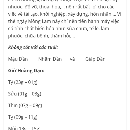
nhược, đổ vỡ, thoái hóa,… nên rất bất lợi cho các
việc về tái tạo, khởi nghiệp, xây dựng, hôn nhân,… Vì
thế ngày Mồng Lăm này chỉ nên tiến hành mấy việc
có tính chất biến hóa như: sửa chữa, tế lễ, làm
phước, chữa bệnh, thăm hỏi,…
Không tốt với các tuổi:
Mậu Dần Nhâm Dần và Giáp Dần
Giờ Hoàng Đạo:
Tý (23g – 01g)
Sửu (01g – 03g)
Thìn (07g – 09g)
Tỵ (09g – 11g)
Mùi (13g – 15g)