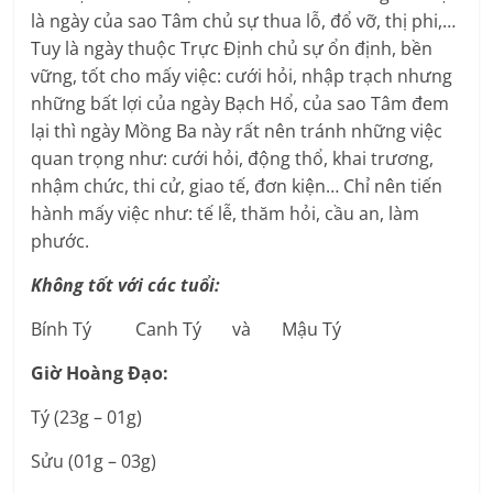
là ngày của sao Tâm chủ sự thua lỗ, đổ vỡ, thị phi,…
Tuy là ngày thuộc Trực Định chủ sự ổn định, bền
vững, tốt cho mấy việc: cưới hỏi, nhập trạch nhưng
những bất lợi của ngày Bạch Hổ, của sao Tâm đem
lại thì ngày Mồng Ba này rất nên tránh những việc
quan trọng như: cưới hỏi, động thổ, khai trương,
nhậm chức, thi cử, giao tế, đơn kiện… Chỉ nên tiến
hành mấy việc như: tế lễ, thăm hỏi, cầu an, làm
phước.
Không tốt với các tuổi:
Bính Tý Canh Tý và Mậu Tý
Giờ Hoàng Đạo:
Tý (23g – 01g)
Sửu (01g – 03g)