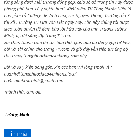
từng sống dưới mái trường đóng góp, chia sẻ để trang tin này được
phong phú hơn, có ý nghĩa hơn”. Khái niệm TH Tống Phước Hiệp là
bao gồm cả
Collège de Vinh Long rồi Nguyễn Thông,
Trường cấp 3
thị xã , Trường TH Lưu Văn Liệt ngày nay. Lần này chúng tôi được
giao toàn quyền để đảm bảo lời hứa này của anh Trương Tường
Minh, người sáng lập trang 71.com.
Xin chân thành cám ơn các bạn thời gian qua đã đóng góp tư liệu,
bài vở, tài chính cho trang 71.com và giờ đây vẫn tiếp tục ủng hộ
cho trang tongphuochiep-vinhlong.com này.
Bài vở và ý kiến đóng góp, xin các bạn vui lòng email về :
quanly@tongphuochiep-vinhlong.local
hoặc
minhtaichinh@gmail.com
Thành thật cám ơn.
Lương Minh
Tin nhà