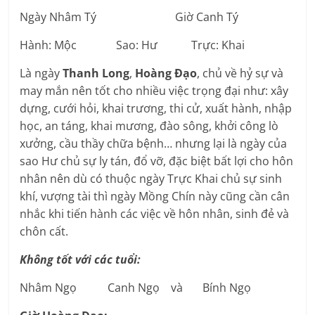
Ngày Nhâm Tý Giờ Canh Tý
Hành: Mộc Sao: Hư Trực: Khai
Là ngày
Thanh Long
,
Hoàng Đạo
, chủ về hỷ sự và
may mắn nên tốt cho nhiều việc trọng đại như: xây
dựng, cưới hỏi, khai trương, thi cử, xuất hành, nhập
học, an táng, khai mương, đào sông, khởi công lò
xưởng, cầu thầy chữa bệnh… nhưng lại là ngày của
sao Hư chủ sự ly tán, đổ vỡ, đặc biệt bất lợi cho hôn
nhân nên dù có thuộc ngày Trực Khai chủ sự sinh
khí, vượng tài thì ngày Mồng Chín này cũng cần cân
nhắc khi tiến hành các việc về hôn nhân, sinh đẻ và
chôn cất.
Không tốt với các tuổi:
Nhâm Ngọ Canh Ngọ và Bính Ngọ