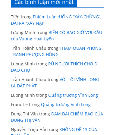
Các bình luận mới nhất
Tiến
trong
Phiếm Luận :UỐNG “XÂY-CHỪNG”,
ĐÁI RA “XÂY NẠI”
Lương Minh
trong
BIỂN CÓ BAO GIỜ VƠI ĐÂU
của Vương Hoài Uyên
Trần Hoành Châu
trong
THAM QUAN PHÒNG
TRANH PHƯỢNG HỒNG.
Luong Minh
trong
RỦ NGƯỜI THÍCH CHỢ ĐI
DẠO CHỢ
Trần Hoành Châu
trong
VỚI TÔI-VĨNH LONG
LÀ ĐẤT PHẬT
Luong Minh
trong
Quảng trường Vĩnh Long
Franc Lê
trong
Quảng trường Vĩnh Long
Dung Thị Vân
trong
DẶM DÀI CHIÊM BAO CỦA
DUNG THỊ VÂN
Nguyễn Triệu Hải
trong
KHÔNG ĐỀ 13 CỦA