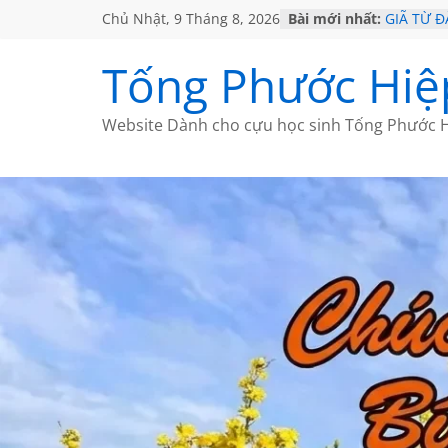
Chủ Nhật, 9 Tháng 8, 2026
Bài mới nhất:
GIÃ TỪ Đ
SÀI GÒN
KHÔNG Đ
Tống Phước Hiệ
KHÔNG Đ
CHÙM TH
Website Dành cho cựu học sinh Tống Phước H