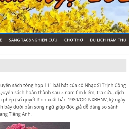
Ê
SÁNG TÁC&NGHIÊN CỨU
CHỢ THƠ
DU LỊCH HÀM THỤ
 quyển sách tổng hợp 111 bài hát của cố Nhạc Sĩ Trịnh Công
 Quyển sách hoàn thành sau 3 năm tìm kiếm, tra cứu, dịch
p phép (số quyết định xuất bản 1980/QĐ-NXBHNV; ký ngày
nh bày dưới bản song ngữ giúp độc giả dễ dàng so sánh
sang Tiếng Anh.