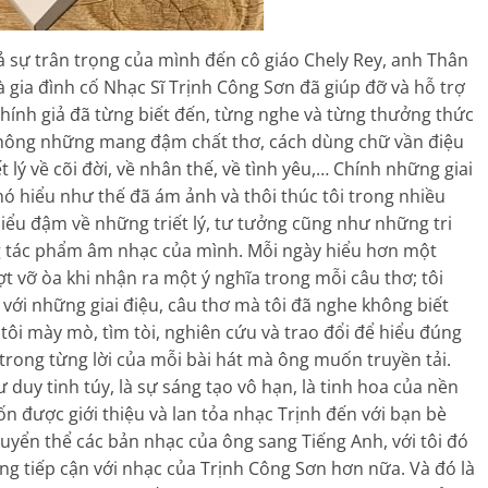
 cả sự trân trọng của mình đến cô giáo Chely Rey, anh Thân
gia đình cố Nhạc Sĩ Trịnh Công Sơn đã giúp đỡ và hỗ trợ
 thính giả đã từng biết đến, từng nghe và từng thưởng thức
 không những mang đậm chất thơ, cách dùng chữ vần điệu
lý về cõi đời, về nhân thế, về tình yêu,… Chính những giai
hó hiểu như thế đã ám ảnh và thôi thúc tôi trong nhiều
ểu đậm về những triết lý, tư tưởng cũng như những tri
g tác phẩm âm nhạc của mình. Mỗi ngày hiểu hơn một
t vỡ òa khi nhận ra một ý nghĩa trong mỗi câu thơ; tôi
ới những giai điệu, câu thơ mà tôi đã nghe không biết
tôi mày mò, tìm tòi, nghiên cứu và trao đổi để hiểu đúng
 trong từng lời của mỗi bài hát mà ông muốn truyền tải.
ư duy tinh túy, là sự sáng tạo vô hạn, là tinh hoa của nền
n được giới thiệu và lan tỏa nhạc Trịnh đến với bạn bè
uyển thể các bản nhạc của ông sang Tiếng Anh, với tôi đó
àng tiếp cận với nhạc của Trịnh Công Sơn hơn nữa. Và đó là