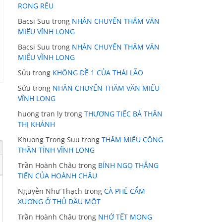
RONG RÊU
Bacsi Suu
trong
NHÂN CHUYẾN THĂM VĂN
MIẾU VĨNH LONG
Bacsi Suu
trong
NHÂN CHUYẾN THĂM VĂN
MIẾU VĨNH LONG
Sửu
trong
KHÔNG ĐỀ 1 CỦA THÁI LÃO
Sửu
trong
NHÂN CHUYẾN THĂM VĂN MIẾU
VĨNH LONG
huong tran ly
trong
THƯƠNG TIẾC BÀ THÂN
THỊ KHÁNH
Khuong Trong Suu
trong
THĂM MIẾU CÔNG
THẦN TỈNH VĨNH LONG
Trần Hoành Châu
trong
BÍNH NGỌ THẲNG
TIẾN CỦA HOÀNH CHÂU
Nguyễn Như Thạch
trong
CÀ PHÊ CẨM
XƯƠNG Ở THỦ DẦU MỘT
Trần Hoành Châu
trong
NHỚ TẾT MONG