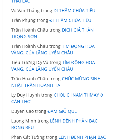
THÁI LÃO
Võ Văn Thắng
trong
ĐI THĂM CHÙA TIÊU
Trần Phụng
trong
ĐI THĂM CHÙA TIÊU
Trần Hoành Châu
trong
DICH GIẢ THÂN
TRỌNG SƠN
Trần Hoành Châu
trong
TÍM ĐỘNG HOA
VÀNG. CỦA LÃNG UYỂN CHÂU
Tiêu Tương Dạ Vũ
trong
TÍM ĐỘNG HOA
VÀNG. CỦA LÃNG UYỂN CHÂU
Trần Hoành Châu
trong
CHÚC MỪNG SINH
NHẬT TRẦN HOÀNH HÀ
Ly Duy Huynh
trong
CHOL CHNAM THMAY ở
CẦN THƠ
Duyen Cao
trong
ĐÁM GIỖ QUÊ
Luong Minh
trong
LÊNH ĐÊNH PHẬN BẠC
RONG RÊU
Phan Cát Tường
trong
LÊNH ĐÊNH PHẬN BẠC