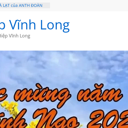
À LẠT của ANTH ĐOÀN
 – HÒN NGỌC VIỄN ĐÔNG
Ề 20 CỦA THÁI LÃO
p Vĩnh Long
Ề 19 CỦA THÁI LÃO
Ơ CỦA BÍCH HÀ
iệp Vĩnh Long