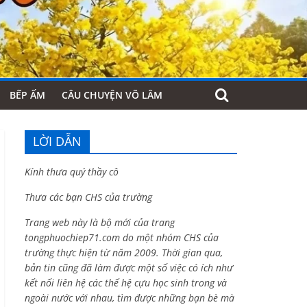
BẾP ẤM
CÂU CHUYỆN VÕ LÂM
LỜI DẪN
Kính thưa quý thầy cô
Thưa các bạn CHS của trường
Trang web này là bộ mới của trang
tongphuochiep71.com do một nhóm CHS của
trường thực hiện từ năm 2009. Thời gian qua,
bản tin cũng đã làm được một số việc có ích như
kết nối liên hệ các thế hệ cựu học sinh trong và
ngoài nước với nhau, tìm được những bạn bè mà