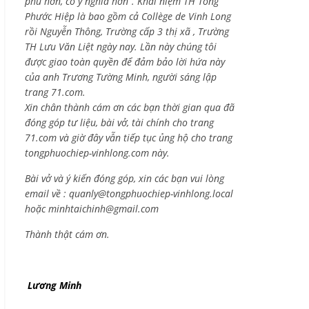
phú hơn, có ý nghĩa hơn”. Khái niệm TH Tống
Phước Hiệp là bao gồm cả
Collège de Vinh Long
rồi Nguyễn Thông,
Trường cấp 3 thị xã , Trường
TH Lưu Văn Liệt ngày nay. Lần này chúng tôi
được giao toàn quyền để đảm bảo lời hứa này
của anh Trương Tường Minh, người sáng lập
trang 71.com.
Xin chân thành cám ơn các bạn thời gian qua đã
đóng góp tư liệu, bài vở, tài chính cho trang
71.com và giờ đây vẫn tiếp tục ủng hộ cho trang
tongphuochiep-vinhlong.com này.
Bài vở và ý kiến đóng góp, xin các bạn vui lòng
email về :
quanly@tongphuochiep-vinhlong.local
hoặc
minhtaichinh@gmail.com
Thành thật cám ơn.
Lương Minh