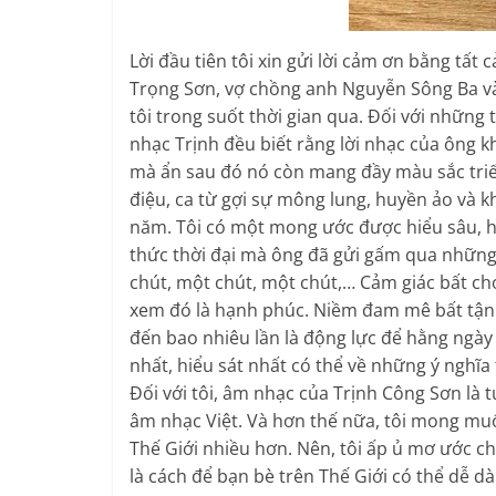
Lời đầu tiên tôi xin gửi lời cảm ơn bằng tất
Trọng Sơn, vợ chồng anh Nguyễn Sông Ba và 
tôi trong suốt thời gian qua. Đối với những
nhạc Trịnh đều biết rằng lời nhạc của ông
mà ẩn sau đó nó còn mang đầy màu sắc triết 
điệu, ca từ gợi sự mông lung, huyền ảo và k
năm. Tôi có một mong ước được hiểu sâu, hi
thức thời đại mà ông đã gửi gấm qua nhữn
chút, một chút, một chút,… Cảm giác bất chợ
xem đó là hạnh phúc. Niềm đam mê bất tận v
đến bao nhiêu lần là động lực để hằng ngày 
nhất, hiểu sát nhất có thể về những ý nghĩa
Đối với tôi, âm nhạc của Trịnh Công Sơn là t
âm nhạc Việt. Và hơn thế nữa, tôi mong muố
Thế Giới nhiều hơn. Nên, tôi ấp ủ mơ ước ch
là cách để bạn bè trên Thế Giới có thể dễ d