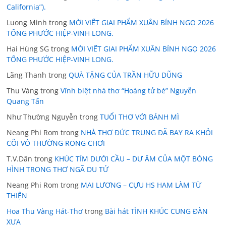
California”).
Luong Minh
trong
MỜI VIẾT GIAI PHẨM XUÂN BÍNH NGỌ 2026
TỐNG PHƯỚC HIỆP-VINH LONG.
Hai Hùng SG
trong
MỜI VIẾT GIAI PHẨM XUÂN BÍNH NGỌ 2026
TỐNG PHƯỚC HIỆP-VINH LONG.
Lãng Thanh
trong
QUÀ TẶNG CỦA TRẦN HỮU DŨNG
Thu Vàng
trong
Vĩnh biệt nhà thơ “Hoàng tử bé” Nguyễn
Quang Tấn
Như Thường Nguyễn
trong
TUỔI THƠ VỚI BÁNH MÌ
Neang Phi Rom
trong
NHÀ THƠ ĐỨC TRUNG ĐÃ BAY RA KHỎI
CÕI VÔ THƯỜNG RONG CHƠI
T.V.Dân
trong
KHÚC TÍM DƯỚI CẦU – DƯ ÂM CỦA MỘT BÓNG
HÌNH TRONG THƠ NGÃ DU TỬ
Neang Phi Rom
trong
MAI LƯƠNG – CỰU HS HAM LÀM TỪ
THIỆN
Hoa Thu Vàng Hát-Thơ
trong
Bài hát TÌNH KHÚC CUNG ĐÀN
XƯA