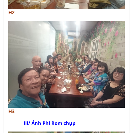
H2
H3
III/ Ảnh Phi Rom chụp