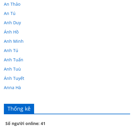
An Thảo
An Tú
Anh Duy
Ánh Hồ
Anh Minh
Anh Tú
Anh Tuấn
Anh Tuù
Ánh Tuyết
Anna Hà
Anth Đoàn
Âu Tú Vân
Thống kê
Bác sĩ Hoa
Số người online: 41
Bác sĩ Stephen Mak
Bác Đạt