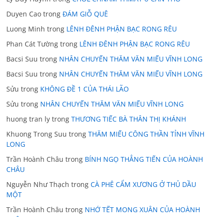
Duyen Cao
trong
ĐÁM GIỖ QUÊ
Luong Minh
trong
LÊNH ĐÊNH PHẬN BẠC RONG RÊU
Phan Cát Tường
trong
LÊNH ĐÊNH PHẬN BẠC RONG RÊU
Bacsi Suu
trong
NHÂN CHUYẾN THĂM VĂN MIẾU VĨNH LONG
Bacsi Suu
trong
NHÂN CHUYẾN THĂM VĂN MIẾU VĨNH LONG
Sửu
trong
KHÔNG ĐỀ 1 CỦA THÁI LÃO
Sửu
trong
NHÂN CHUYẾN THĂM VĂN MIẾU VĨNH LONG
huong tran ly
trong
THƯƠNG TIẾC BÀ THÂN THỊ KHÁNH
Khuong Trong Suu
trong
THĂM MIẾU CÔNG THẦN TỈNH VĨNH
LONG
Trần Hoành Châu
trong
BÍNH NGỌ THẲNG TIẾN CỦA HOÀNH
CHÂU
Nguyễn Như Thạch
trong
CÀ PHÊ CẨM XƯƠNG Ở THỦ DẦU
MỘT
Trần Hoành Châu
trong
NHỚ TẾT MONG XUÂN CỦA HOÀNH