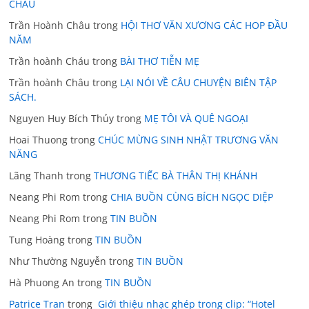
CHÂU
Trần Hoành Châu
trong
HỘI THƠ VĂN XƯƠNG CÁC HOP ĐẦU
NĂM
Trần hoành Cháu
trong
BÀI THƠ TIỄN MẸ
Trần hoành Châu
trong
LẠI NÓI VỀ CÂU CHUYỆN BIÊN TẬP
SÁCH.
Nguyen Huy Bích Thủy
trong
MẸ TÔI VÀ QUÊ NGOẠI
Hoai Thuong
trong
CHÚC MỪNG SINH NHẬT TRƯƠNG VĂN
NĂNG
Lãng Thanh
trong
THƯƠNG TIẾC BÀ THÂN THỊ KHÁNH
Neang Phi Rom
trong
CHIA BUỒN CÙNG BÍCH NGỌC DIỆP
Neang Phi Rom
trong
TIN BUỒN
Tung Hoàng
trong
TIN BUỒN
Như Thường Nguyễn
trong
TIN BUỒN
Hà Phuong An
trong
TIN BUỒN
Patrice Tran
trong
Giới thiệu nhạc ghép trong clip: “Hotel