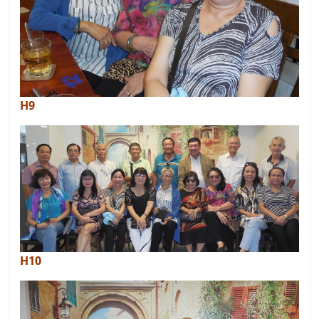
H9
H10