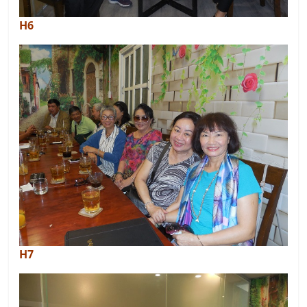
H6
H7