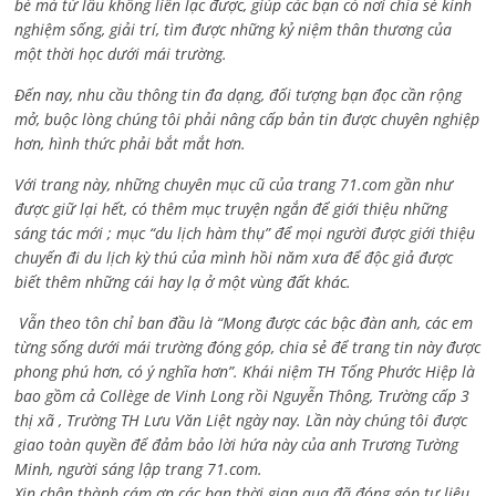
bè mà từ lâu không liên lạc được, giúp các bạn có nơi chia sẻ kinh
nghiệm sống, giải trí, tìm được những kỷ niệm thân thương của
một thời học dưới mái trường.
Đến nay, nhu cầu thông tin đa dạng, đối tượng bạn đọc cần rộng
mở, buộc lòng chúng tôi phải nâng cấp bản tin được chuyên nghiệp
hơn, hình thức phải bắt mắt hơn.
Với trang này, những chuyên mục cũ của trang 71.com gần như
được giữ lại hết, có thêm mục truyện ngắn để giới thiệu những
sáng tác mới ; mục “du lịch hàm thụ” để mọi người được giới thiệu
chuyến đi du lịch kỳ thú của mình hồi năm xưa để độc giả được
biết thêm những cái hay lạ ở một vùng đất khác.
Vẫn theo tôn chỉ ban đầu là “Mong được các bậc đàn anh, các em
từng sống dưới mái trường đóng góp, chia sẻ để trang tin này được
phong phú hơn, có ý nghĩa hơn”. Khái niệm TH Tống Phước Hiệp là
bao gồm cả
Collège de Vinh Long rồi Nguyễn Thông,
Trường cấp 3
thị xã , Trường TH Lưu Văn Liệt ngày nay. Lần này chúng tôi được
giao toàn quyền để đảm bảo lời hứa này của anh Trương Tường
Minh, người sáng lập trang 71.com.
Xin chân thành cám ơn các bạn thời gian qua đã đóng góp tư liệu,