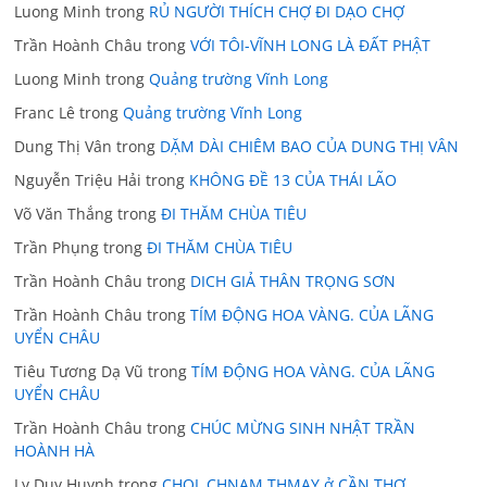
Luong Minh
trong
RỦ NGƯỜI THÍCH CHỢ ĐI DẠO CHỢ
Trần Hoành Châu
trong
VỚI TÔI-VĨNH LONG LÀ ĐẤT PHẬT
Luong Minh
trong
Quảng trường Vĩnh Long
Franc Lê
trong
Quảng trường Vĩnh Long
Dung Thị Vân
trong
DẶM DÀI CHIÊM BAO CỦA DUNG THỊ VÂN
Nguyễn Triệu Hải
trong
KHÔNG ĐỀ 13 CỦA THÁI LÃO
Võ Văn Thắng
trong
ĐI THĂM CHÙA TIÊU
Trần Phụng
trong
ĐI THĂM CHÙA TIÊU
Trần Hoành Châu
trong
DICH GIẢ THÂN TRỌNG SƠN
Trần Hoành Châu
trong
TÍM ĐỘNG HOA VÀNG. CỦA LÃNG
UYỂN CHÂU
Tiêu Tương Dạ Vũ
trong
TÍM ĐỘNG HOA VÀNG. CỦA LÃNG
UYỂN CHÂU
Trần Hoành Châu
trong
CHÚC MỪNG SINH NHẬT TRẦN
HOÀNH HÀ
Ly Duy Huynh
trong
CHOL CHNAM THMAY ở CẦN THƠ