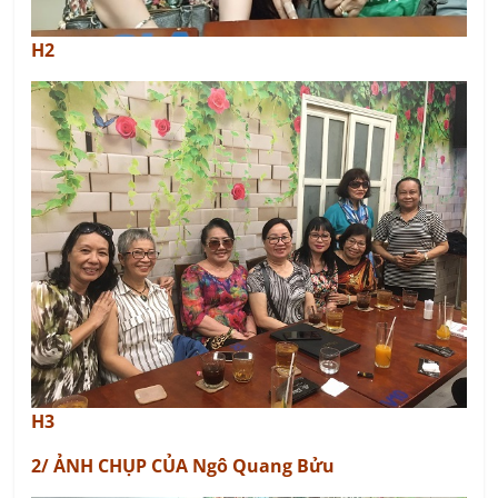
H2
H3
2/ ẢNH CHỤP CỦA Ngô Quang Bửu