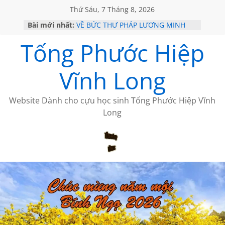
Thứ Sáu, 7 Tháng 8, 2026
CÀ PHÊ NGẮM NÚI
Bài mới nhất:
VỀ BỨC THƯ PHÁP LƯƠNG MINH
GẶP Ở MỸ
Tống Phước Hiệp
HỌC SỬ HỒI XƯA
MỘT ĐỜI ĐI QUA NHỮNG TRANG
SÁCH
Vĩnh Long
BẤT CHỢT CỦA CHÂU LỆ DUNG
Website Dành cho cựu học sinh Tống Phước Hiệp Vĩnh
Long