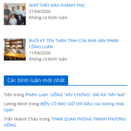
NHỚ THẦY ĐÀO KHÁNH THỌ
21/04/2026
Không có bình luận
BUỔI KÝ TÊN THÂN TÌNH CỦA NHÀ VĂN PHẠM
CÔNG LUẬN
11/04/2026
Không có bình luận
Các bình luận mới nhất
Tiến
trong
Phiếm Luận :UỐNG “XÂY-CHỪNG”, ĐÁI RA “XÂY NẠI”
Lương Minh
trong
BIỂN CÓ BAO GIỜ VƠI ĐÂU của Vương Hoài
Uyên
Trần Hoành Châu
trong
THAM QUAN PHÒNG TRANH PHƯỢNG
HỒNG.