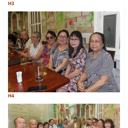
H3
H4