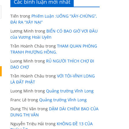
Các bình luận mới nhất
Tiến
trong
Phiếm Luận :UỐNG “XÂY-CHỪNG”,
ĐÁI RA “XÂY NẠI”
Lương Minh
trong
BIỂN CÓ BAO GIỜ VƠI ĐÂU
của Vương Hoài Uyên
Trần Hoành Châu
trong
THAM QUAN PHÒNG
TRANH PHƯỢNG HỒNG.
Luong Minh
trong
RỦ NGƯỜI THÍCH CHỢ ĐI
DẠO CHỢ
Trần Hoành Châu
trong
VỚI TÔI-VĨNH LONG
LÀ ĐẤT PHẬT
Luong Minh
trong
Quảng trường Vĩnh Long
Franc Lê
trong
Quảng trường Vĩnh Long
Dung Thị Vân
trong
DẶM DÀI CHIÊM BAO CỦA
DUNG THỊ VÂN
Nguyễn Triệu Hải
trong
KHÔNG ĐỀ 13 CỦA