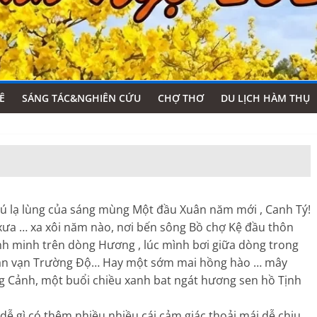
Ê
SÁNG TÁC&NGHIÊN CỨU
CHỢ THƠ
DU LỊCH HÀM THỤ
hú lạ lùng của sáng mùng Một đầu Xuân năm mới , Canh Tý!
xưa … xa xôi năm nào, nơi bến sông Bồ chợ Kệ đầu thôn
nh minh trên dòng Hương , lúc mình bơi giữa dòng trong
 gần vạn Trường Độ… Hay một sớm mai hồng hào … mây
ọng Cảnh, một buổi chiều xanh bat ngát hương sen hồ Tịnh
 dễ gì có thêm nhiều nhiều cái cảm giác thoải mái dễ chịu