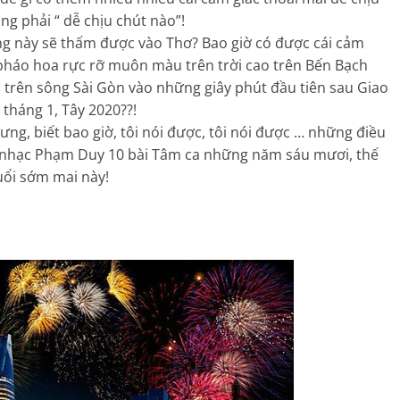
g phải “ dễ chịu chút nào”!
g này sẽ thấm được vào Thơ? Bao giờ có được cái cảm
i pháo hoa rực rỡ muôn màu trên trời cao trên Bến Bạch
, trên sông Sài Gòn vào những giây phút đầu tiên sau Giao
tháng 1, Tây 2020??!
hưng, biết bao giờ, tôi nói được, tôi nói được … những điều
o nhạc Phạm Duy 10 bài Tâm ca những năm sáu mươi, thế
uổi sớm mai này!