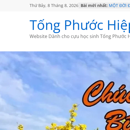
Thứ Bảy, 8 Tháng 8, 2026
Bài mới nhất:
MỘT ĐỜI 
SÁCH
KHÔNG ĐỀ 
Tống Phước Hiệ
CHÙM THƠ
GIÃ TỪ ĐÀ
HỌC SỬ H
Website Dành cho cựu học sinh Tống Phước H