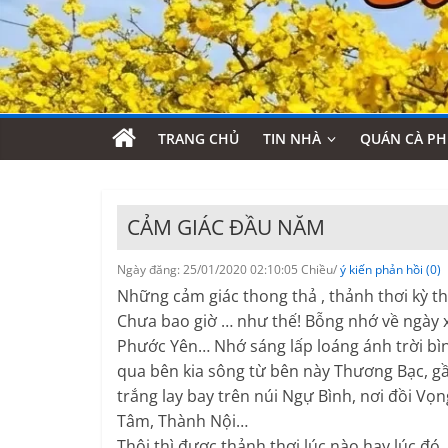
TRANG CHỦ
TIN NHÀ
QUÁN CÀ PH
CẢM GIÁC ĐẦU NĂM
Ngày đăng: 25/01/2020 02:10:05 Chiều/
ý kiến phản hồi (0)
Những cảm giác thong thả , thảnh thơi kỳ t
Chưa bao giờ … như thế! Bỗng nhớ về ngày 
Phước Yên… Nhớ sáng lấp loáng ánh trời bì
qua bên kia sông từ bên này Thương Bạc,
trắng lay bay trên núi Ngự Bình, nơi đồi V
Tâm, Thành Nội…
Thôi thì được thảnh thơi lúc nào hay lúc đó,