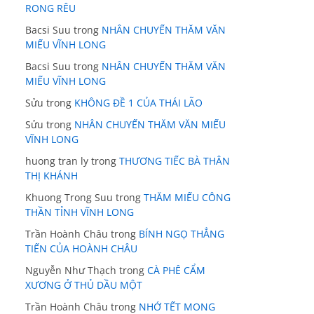
RONG RÊU
Bacsi Suu
trong
NHÂN CHUYẾN THĂM VĂN
MIẾU VĨNH LONG
Bacsi Suu
trong
NHÂN CHUYẾN THĂM VĂN
MIẾU VĨNH LONG
Sửu
trong
KHÔNG ĐỀ 1 CỦA THÁI LÃO
Sửu
trong
NHÂN CHUYẾN THĂM VĂN MIẾU
VĨNH LONG
huong tran ly
trong
THƯƠNG TIẾC BÀ THÂN
THỊ KHÁNH
Khuong Trong Suu
trong
THĂM MIẾU CÔNG
THẦN TỈNH VĨNH LONG
Trần Hoành Châu
trong
BÍNH NGỌ THẲNG
TIẾN CỦA HOÀNH CHÂU
Nguyễn Như Thạch
trong
CÀ PHÊ CẨM
XƯƠNG Ở THỦ DẦU MỘT
Trần Hoành Châu
trong
NHỚ TẾT MONG