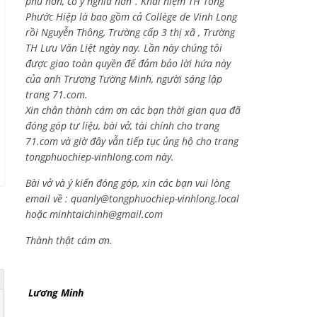
phú hơn, có ý nghĩa hơn”. Khái niệm TH Tống
Phước Hiệp là bao gồm cả
Collège de Vinh Long
rồi Nguyễn Thông,
Trường cấp 3 thị xã , Trường
TH Lưu Văn Liệt ngày nay. Lần này chúng tôi
được giao toàn quyền để đảm bảo lời hứa này
của anh Trương Tường Minh, người sáng lập
trang 71.com.
Xin chân thành cám ơn các bạn thời gian qua đã
đóng góp tư liệu, bài vở, tài chính cho trang
71.com và giờ đây vẫn tiếp tục ủng hộ cho trang
tongphuochiep-vinhlong.com này.
Bài vở và ý kiến đóng góp, xin các bạn vui lòng
email về :
quanly@tongphuochiep-vinhlong.local
hoặc
minhtaichinh@gmail.com
Thành thật cám ơn.
Lương Minh