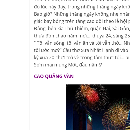
đó lúc này đây, trong những tháng ngày khôn
Bao giờ? Những tháng ngày không nhẹ nhàn
giác bay bổng trên tầng cao dõi theo lễ hộ
Đằng, bên kia Thủ Thiêm, quận Hai, Sài Gòn
thừa đón chào năm mới… khuya 24, sáng 25 
“ Tôi vẫn sống, tôi vẫn ăn và tôi vẫn thở… N
tôi ước mơ?” Câu thơ xưa Nhất Hạnh đi và
kỷ xưa 20 chợt trở về trong tâm thức tôi… b
Sớm mai mùng Một, đầu năm!?
CAO QUẢNG VĂN