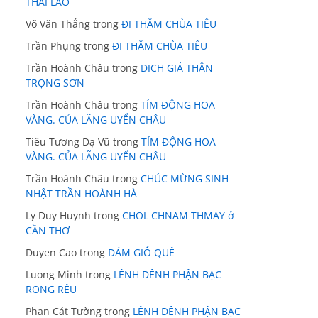
THÁI LÃO
Võ Văn Thắng
trong
ĐI THĂM CHÙA TIÊU
Trần Phụng
trong
ĐI THĂM CHÙA TIÊU
Trần Hoành Châu
trong
DICH GIẢ THÂN
TRỌNG SƠN
Trần Hoành Châu
trong
TÍM ĐỘNG HOA
VÀNG. CỦA LÃNG UYỂN CHÂU
Tiêu Tương Dạ Vũ
trong
TÍM ĐỘNG HOA
VÀNG. CỦA LÃNG UYỂN CHÂU
Trần Hoành Châu
trong
CHÚC MỪNG SINH
NHẬT TRẦN HOÀNH HÀ
Ly Duy Huynh
trong
CHOL CHNAM THMAY ở
CẦN THƠ
Duyen Cao
trong
ĐÁM GIỖ QUÊ
Luong Minh
trong
LÊNH ĐÊNH PHẬN BẠC
RONG RÊU
Phan Cát Tường
trong
LÊNH ĐÊNH PHẬN BẠC