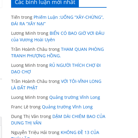
Các bình luận mới nhất
Tiến
trong
Phiếm Luận :UỐNG “XÂY-CHỪNG”,
ĐÁI RA “XÂY NẠI”
Lương Minh
trong
BIỂN CÓ BAO GIỜ VƠI ĐÂU
của Vương Hoài Uyên
Trần Hoành Châu
trong
THAM QUAN PHÒNG
TRANH PHƯỢNG HỒNG.
Luong Minh
trong
RỦ NGƯỜI THÍCH CHỢ ĐI
DẠO CHỢ
Trần Hoành Châu
trong
VỚI TÔI-VĨNH LONG
LÀ ĐẤT PHẬT
Luong Minh
trong
Quảng trường Vĩnh Long
Franc Lê
trong
Quảng trường Vĩnh Long
Dung Thị Vân
trong
DẶM DÀI CHIÊM BAO CỦA
DUNG THỊ VÂN
Nguyễn Triệu Hải
trong
KHÔNG ĐỀ 13 CỦA