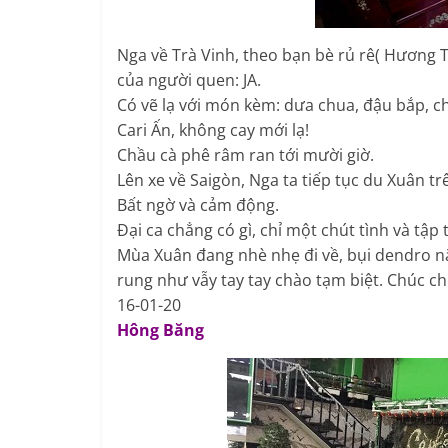
Nga về Trà Vinh, theo bạn bè rủ rê( Hương T
của người quen: JA.
Có vẽ lạ với món kèm: dưa chua, đậu bắp, c
Cari Ấn, không cay mới lạ!
Chầu cà phê râm ran tới mười giờ.
Lên xe về Saigòn, Nga ta tiếp tục du Xuân trê
Bất ngờ và cảm động.
Đại ca chẳng có gì, chỉ một chút tình và tậ
Mùa Xuân đang nhè nhẹ đi về, bụi dendro n
rung như vẫy tay tay chào tạm biệt. Chúc ch
16-01-20
Hông Băng