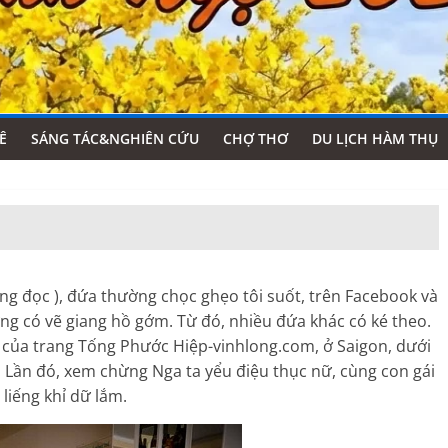
Ê
SÁNG TÁC&NGHIÊN CỨU
CHỢ THƠ
DU LỊCH HÀM THỤ
g đọc ), đứa thường chọc ghẹo tôi suốt, trên Facebook và
xưng có vẽ giang hồ gớm. Từ đó, nhiều đứa khác có ké theo.
m của trang Tống Phước Hiệp-vinhlong.com, ở Saigon, dưới
 Lần đó, xem chừng Nga ta yểu điệu thục nữ, cùng con gái
 liếng khỉ dữ lắm.