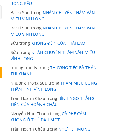
RONG RÊU
Bacsi Suu
trong
NHÂN CHUYẾN THĂM VĂN
MIẾU VĨNH LONG
Bacsi Suu
trong
NHÂN CHUYẾN THĂM VĂN
MIẾU VĨNH LONG
Sửu
trong
KHÔNG ĐỀ 1 CỦA THÁI LÃO
Sửu
trong
NHÂN CHUYẾN THĂM VĂN MIẾU
VĨNH LONG
huong tran ly
trong
THƯƠNG TIẾC BÀ THÂN
THỊ KHÁNH
Khuong Trong Suu
trong
THĂM MIẾU CÔNG
THẦN TỈNH VĨNH LONG
Trần Hoành Châu
trong
BÍNH NGỌ THẲNG
TIẾN CỦA HOÀNH CHÂU
Nguyễn Như Thạch
trong
CÀ PHÊ CẨM
XƯƠNG Ở THỦ DẦU MỘT
Trần Hoành Châu
trong
NHỚ TẾT MONG