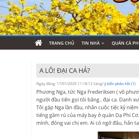
TRANG CHỦ
TIN NHÀ
QUÁN CÀ PH
A LÔ! ĐẠI CA HẢ?
Ngày đăng: 17/01/2020 11:18:13 Sáng/
ý kiến phản hồi (1)
Phương Nga, tức Nga Frederiksen ( vô phươn
người đầu tiên gọi tôi bằng.. đại ca. Danh 
Tôi gặp Nga lần đầu, nhân cuộc tiệc kỷ niệ
tiếng gầm rú của máy bay ở quán Dạ Phi Cơ.
mình, đóng vai chị em. Ai có ngờ đâu, hắn ta