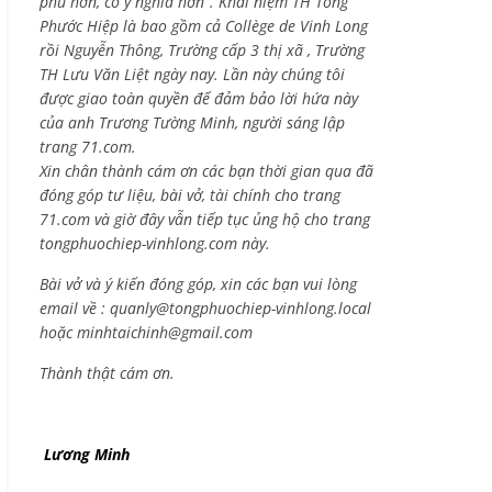
phú hơn, có ý nghĩa hơn”. Khái niệm TH Tống
Phước Hiệp là bao gồm cả
Collège de Vinh Long
rồi Nguyễn Thông,
Trường cấp 3 thị xã , Trường
TH Lưu Văn Liệt ngày nay. Lần này chúng tôi
được giao toàn quyền để đảm bảo lời hứa này
của anh Trương Tường Minh, người sáng lập
trang 71.com.
Xin chân thành cám ơn các bạn thời gian qua đã
đóng góp tư liệu, bài vở, tài chính cho trang
71.com và giờ đây vẫn tiếp tục ủng hộ cho trang
tongphuochiep-vinhlong.com này.
Bài vở và ý kiến đóng góp, xin các bạn vui lòng
email về :
quanly@tongphuochiep-vinhlong.local
hoặc
minhtaichinh@gmail.com
Thành thật cám ơn.
Lương Minh