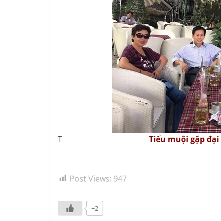
T
Tiểu muội gặp đại 
Post Views:
947
+2