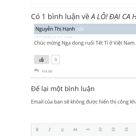
Có 1 bình luận về
A LÔ! ĐẠI CA 
Nguyễn Thị Hạnh
nói:
17/01/2020 lúc 4:11 chiều
Chúc mừng Nga dong ruổi Tết Tí ở Việt Nam.
0
Trả lời
Để lại một bình luận
Email của bạn sẽ không được hiển thị công kha