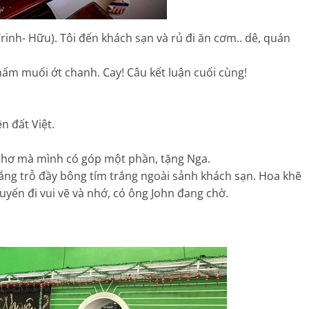
rinh- Hữu). Tôi đến khách sạn và rủ đi ăn cơm.. dê, quán
hấm muối ớt chanh. Cay! Câu kết luận cuối cùng!
n đất Việt.
p thơ mà mình có góp một phần, tặng Nga.
ắng trỗ đầy bông tím trắng ngoài sảnh khách sạn. Hoa khẽ
uyến đi vui vẽ và nhớ, có ông John đang chờ.