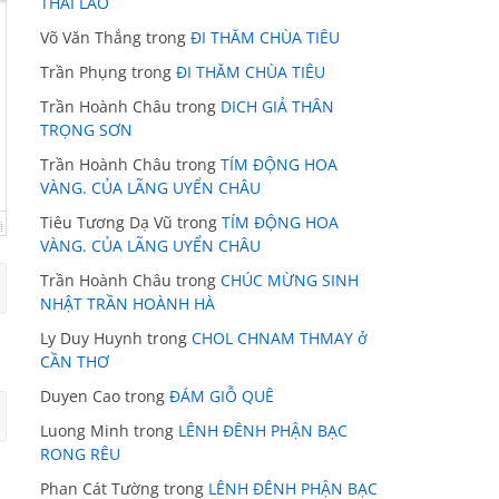
THÁI LÃO
Võ Văn Thắng
trong
ĐI THĂM CHÙA TIÊU
Trần Phụng
trong
ĐI THĂM CHÙA TIÊU
Trần Hoành Châu
trong
DICH GIẢ THÂN
TRỌNG SƠN
Trần Hoành Châu
trong
TÍM ĐỘNG HOA
VÀNG. CỦA LÃNG UYỂN CHÂU
Tiêu Tương Dạ Vũ
trong
TÍM ĐỘNG HOA
VÀNG. CỦA LÃNG UYỂN CHÂU
Trần Hoành Châu
trong
CHÚC MỪNG SINH
NHẬT TRẦN HOÀNH HÀ
Ly Duy Huynh
trong
CHOL CHNAM THMAY ở
CẦN THƠ
Duyen Cao
trong
ĐÁM GIỖ QUÊ
Luong Minh
trong
LÊNH ĐÊNH PHẬN BẠC
RONG RÊU
Phan Cát Tường
trong
LÊNH ĐÊNH PHẬN BẠC