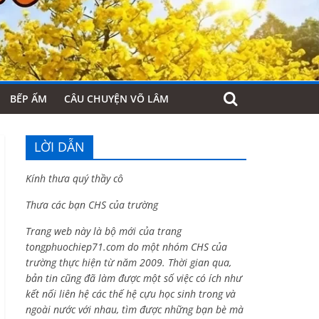
BẾP ẤM
CÂU CHUYỆN VÕ LÂM
LỜI DẪN
Kính thưa quý thầy cô
Thưa các bạn CHS của trường
Trang web này là bộ mới của trang
tongphuochiep71.com do một nhóm CHS của
trường thực hiện từ năm 2009. Thời gian qua,
bản tin cũng đã làm được một số việc có ích như
kết nối liên hệ các thế hệ cựu học sinh trong và
ngoài nước với nhau, tìm được những bạn bè mà