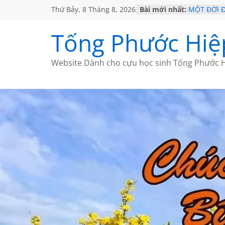
Thứ Bảy, 8 Tháng 8, 2026
Bài mới nhất:
MỘT ĐỜI 
SÁCH
KHÔNG ĐỀ 
Tống Phước Hiệ
CHÙM THƠ
GIÃ TỪ ĐÀ
HỌC SỬ H
Website Dành cho cựu học sinh Tống Phước H