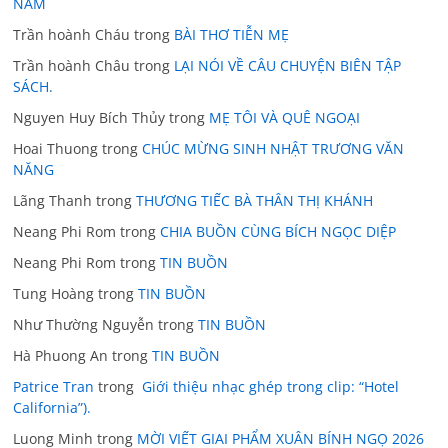
NĂM
Trần hoành Cháu
trong
BÀI THƠ TIỄN MẸ
Trần hoành Châu
trong
LẠI NÓI VỀ CÂU CHUYỆN BIÊN TẬP
SÁCH.
Nguyen Huy Bích Thủy
trong
MẸ TÔI VÀ QUÊ NGOẠI
Hoai Thuong
trong
CHÚC MỪNG SINH NHẬT TRƯƠNG VĂN
NĂNG
Lãng Thanh
trong
THƯƠNG TIẾC BÀ THÂN THỊ KHÁNH
Neang Phi Rom
trong
CHIA BUỒN CÙNG BÍCH NGỌC DIỆP
Neang Phi Rom
trong
TIN BUỒN
Tung Hoàng
trong
TIN BUỒN
Như Thường Nguyễn
trong
TIN BUỒN
Hà Phuong An
trong
TIN BUỒN
Patrice Tran
trong
Giới thiệu nhạc ghép trong clip: “Hotel
California”).
Luong Minh
trong
MỜI VIẾT GIAI PHẨM XUÂN BÍNH NGỌ 2026