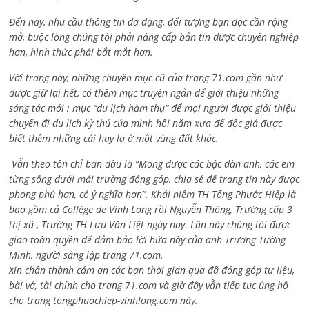
Đến nay, nhu cầu thông tin đa dạng, đối tượng bạn đọc cần rộng
mở, buộc lòng chúng tôi phải nâng cấp bản tin được chuyên nghiệp
hơn, hình thức phải bắt mắt hơn.
Với trang này, những chuyên mục cũ của trang 71.com gần như
được giữ lại hết, có thêm mục truyện ngắn để giới thiệu những
sáng tác mới ; mục “du lịch hàm thụ” để mọi người được giới thiệu
chuyến đi du lịch kỳ thú của mình hồi năm xưa để độc giả được
biết thêm những cái hay lạ ở một vùng đất khác.
Vẫn theo tôn chỉ ban đầu là “Mong được các bậc đàn anh, các em
từng sống dưới mái trường đóng góp, chia sẻ để trang tin này được
phong phú hơn, có ý nghĩa hơn”. Khái niệm TH Tống Phước Hiệp là
bao gồm cả
Collège de Vinh Long rồi Nguyễn Thông,
Trường cấp 3
thị xã , Trường TH Lưu Văn Liệt ngày nay. Lần này chúng tôi được
giao toàn quyền để đảm bảo lời hứa này của anh Trương Tường
Minh, người sáng lập trang 71.com.
Xin chân thành cám ơn các bạn thời gian qua đã đóng góp tư liệu,
bài vở, tài chính cho trang 71.com và giờ đây vẫn tiếp tục ủng hộ
cho trang tongphuochiep-vinhlong.com này.