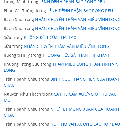
Luong Minh
trong
LÊNH ĐÊNH PHẬN BẠC RONG RÊU
Phan Cát Tường
trong
LÊNH ĐÊNH PHẬN BẠC RONG RÊU
Bacsi Suu
trong
NHÂN CHUYẾN THĂM VĂN MIẾU VĨNH LONG
Bacsi Suu
trong
NHÂN CHUYẾN THĂM VĂN MIẾU VĨNH LONG
Sửu
trong
KHÔNG ĐỀ 1 CỦA THÁI LÃO
Sửu
trong
NHÂN CHUYẾN THĂM VĂN MIẾU VĨNH LONG
huong tran ly
trong
THƯƠNG TIẾC BÀ THÂN THỊ KHÁNH
Khuong Trong Suu
trong
THĂM MIẾU CÔNG THẦN TỈNH VĨNH
LONG
Trần Hoành Châu
trong
BÍNH NGỌ THẲNG TIẾN CỦA HOÀNH
CHÂU
Nguyễn Như Thạch
trong
CÀ PHÊ CẨM XƯƠNG Ở THỦ DẦU
MỘT
Trần Hoành Châu
trong
NHỚ TẾT MONG XUÂN CỦA HOÀNH
CHÂU
Trần Hoành Châu
trong
HỘI THƠ VĂN XƯƠNG CÁC HOP ĐẦU