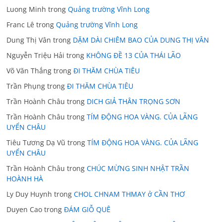
Luong Minh
trong
Quảng trường Vĩnh Long
Franc Lê
trong
Quảng trường Vĩnh Long
Dung Thị Vân
trong
DẶM DÀI CHIÊM BAO CỦA DUNG THỊ VÂN
Nguyễn Triệu Hải
trong
KHÔNG ĐỀ 13 CỦA THÁI LÃO
Võ Văn Thắng
trong
ĐI THĂM CHÙA TIÊU
Trần Phụng
trong
ĐI THĂM CHÙA TIÊU
Trần Hoành Châu
trong
DICH GIẢ THÂN TRỌNG SƠN
Trần Hoành Châu
trong
TÍM ĐỘNG HOA VÀNG. CỦA LÃNG
UYỂN CHÂU
Tiêu Tương Dạ Vũ
trong
TÍM ĐỘNG HOA VÀNG. CỦA LÃNG
UYỂN CHÂU
Trần Hoành Châu
trong
CHÚC MỪNG SINH NHẬT TRẦN
HOÀNH HÀ
Ly Duy Huynh
trong
CHOL CHNAM THMAY ở CẦN THƠ
Duyen Cao
trong
ĐÁM GIỖ QUÊ