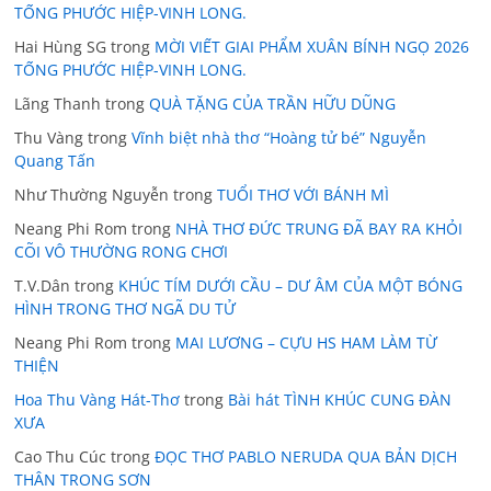
TỐNG PHƯỚC HIỆP-VINH LONG.
Hai Hùng SG
trong
MỜI VIẾT GIAI PHẨM XUÂN BÍNH NGỌ 2026
TỐNG PHƯỚC HIỆP-VINH LONG.
Lãng Thanh
trong
QUÀ TẶNG CỦA TRẦN HỮU DŨNG
Thu Vàng
trong
Vĩnh biệt nhà thơ “Hoàng tử bé” Nguyễn
Quang Tấn
Như Thường Nguyễn
trong
TUỔI THƠ VỚI BÁNH MÌ
Neang Phi Rom
trong
NHÀ THƠ ĐỨC TRUNG ĐÃ BAY RA KHỎI
CÕI VÔ THƯỜNG RONG CHƠI
T.V.Dân
trong
KHÚC TÍM DƯỚI CẦU – DƯ ÂM CỦA MỘT BÓNG
HÌNH TRONG THƠ NGÃ DU TỬ
Neang Phi Rom
trong
MAI LƯƠNG – CỰU HS HAM LÀM TỪ
THIỆN
Hoa Thu Vàng Hát-Thơ
trong
Bài hát TÌNH KHÚC CUNG ĐÀN
XƯA
Cao Thu Cúc
trong
ĐỌC THƠ PABLO NERUDA QUA BẢN DỊCH
THÂN TRONG SƠN