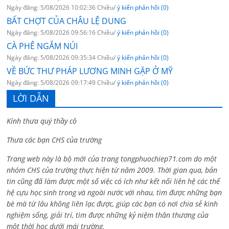
Ngày đăng: 5/08/2026 10:02:36 Chiều/
ý kiến phản hồi (0)
BẤT CHỢT CỦA CHÂU LỆ DUNG
Ngày đăng: 5/08/2026 09:56:16 Chiều/
ý kiến phản hồi (0)
CÀ PHÊ NGẮM NÚI
Ngày đăng: 5/08/2026 09:35:34 Chiều/
ý kiến phản hồi (0)
VỀ BỨC THƯ PHÁP LƯƠNG MINH GẶP Ở MỸ
Ngày đăng: 5/08/2026 09:17:49 Chiều/
ý kiến phản hồi (0)
LỜI DẪN
Kính thưa quý thầy cô
Thưa các bạn CHS của trường
Trang web này là bộ mới của trang tongphuochiep71.com do một
nhóm CHS của trường thực hiện từ năm 2009. Thời gian qua, bản
tin cũng đã làm được một số việc có ích như kết nối liên hệ các thế
hệ cựu học sinh trong và ngoài nước với nhau, tìm được những bạn
bè mà từ lâu không liên lạc được, giúp các bạn có nơi chia sẻ kinh
nghiệm sống, giải trí, tìm được những kỷ niệm thân thương của
một thời học dưới mái trường.