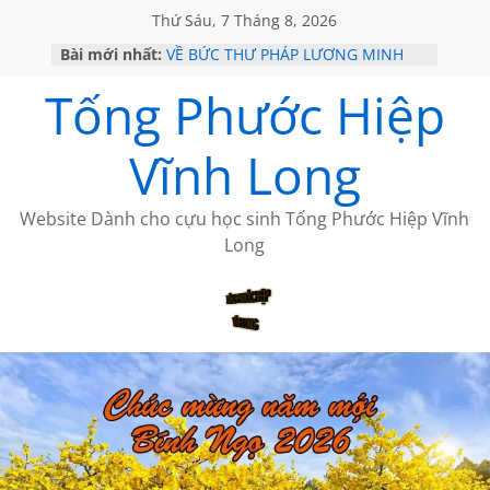
Thứ Sáu, 7 Tháng 8, 2026
Bài mới nhất:
VỀ BỨC THƯ PHÁP LƯƠNG MINH
GẶP Ở MỸ
Tống Phước Hiệp
HỌC SỬ HỒI XƯA
MỘT ĐỜI ĐI QUA NHỮNG TRANG
SÁCH
Vĩnh Long
BẤT CHỢT CỦA CHÂU LỆ DUNG
CÀ PHÊ NGẮM NÚI
Website Dành cho cựu học sinh Tống Phước Hiệp Vĩnh
Long