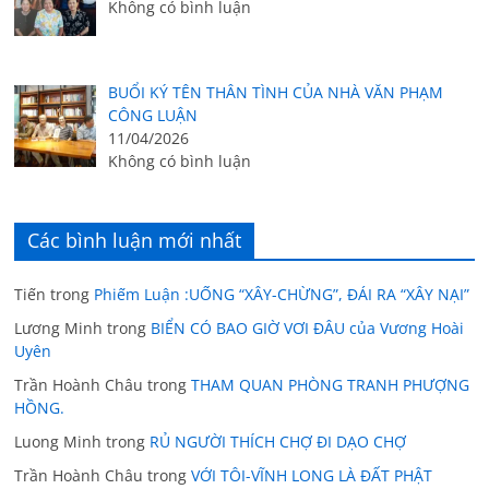
Không có bình luận
BUỔI KÝ TÊN THÂN TÌNH CỦA NHÀ VĂN PHẠM
CÔNG LUẬN
11/04/2026
Không có bình luận
Các bình luận mới nhất
Tiến
trong
Phiếm Luận :UỐNG “XÂY-CHỪNG”, ĐÁI RA “XÂY NẠI”
Lương Minh
trong
BIỂN CÓ BAO GIỜ VƠI ĐÂU của Vương Hoài
Uyên
Trần Hoành Châu
trong
THAM QUAN PHÒNG TRANH PHƯỢNG
HỒNG.
Luong Minh
trong
RỦ NGƯỜI THÍCH CHỢ ĐI DẠO CHỢ
Trần Hoành Châu
trong
VỚI TÔI-VĨNH LONG LÀ ĐẤT PHẬT