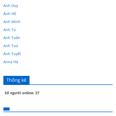
Anh Duy
Ánh Hồ
Anh Minh
Anh Tú
Anh Tuấn
Anh Tuù
Ánh Tuyết
Anna Hà
Anth Đoàn
Âu Tú Vân
Thống kê
Bác sĩ Hoa
Số người online: 27
Bác sĩ Stephen Mak
Bác Đạt
Bác Đạt