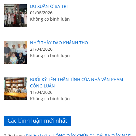
DU XUÂN Ở BA TRI
01/06/2026
Không có bình luận
NHỚ THẦY ĐÀO KHÁNH THỌ
21/04/2026
Không có bình luận
BUỔI KÝ TÊN THÂN TÌNH CỦA NHÀ VĂN PHẠM
CÔNG LUẬN
11/04/2026
Không có bình luận
Các bình luận mới nhất
Tiến
trong
Phiếm Luận :UỐNG “XÂY-CHỪNG”, ĐÁI RA “XÂY NẠI”