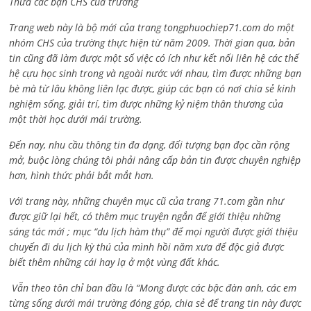
Thưa các bạn CHS của trường
Trang web này là bộ mới của trang tongphuochiep71.com do một
nhóm CHS của trường thực hiện từ năm 2009. Thời gian qua, bản
tin cũng đã làm được một số việc có ích như kết nối liên hệ các thế
hệ cựu học sinh trong và ngoài nước với nhau, tìm được những bạn
bè mà từ lâu không liên lạc được, giúp các bạn có nơi chia sẻ kinh
nghiệm sống, giải trí, tìm được những kỷ niệm thân thương của
một thời học dưới mái trường.
Đến nay, nhu cầu thông tin đa dạng, đối tượng bạn đọc cần rộng
mở, buộc lòng chúng tôi phải nâng cấp bản tin được chuyên nghiệp
hơn, hình thức phải bắt mắt hơn.
Với trang này, những chuyên mục cũ của trang 71.com gần như
được giữ lại hết, có thêm mục truyện ngắn để giới thiệu những
sáng tác mới ; mục “du lịch hàm thụ” để mọi người được giới thiệu
chuyến đi du lịch kỳ thú của mình hồi năm xưa để độc giả được
biết thêm những cái hay lạ ở một vùng đất khác.
Vẫn theo tôn chỉ ban đầu là “Mong được các bậc đàn anh, các em
từng sống dưới mái trường đóng góp, chia sẻ để trang tin này được