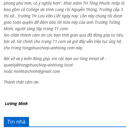
phong phú hơn, có ý nghĩa hơn”. Khái niệm TH Tống Phước Hiệp là
bao gồm cả
Collège de Vinh Long rồi Nguyễn Thông,
Trường cấp 3
thị xã , Trường TH Lưu Văn Liệt ngày nay. Lần này chúng tôi được
giao toàn quyền để đảm bảo lời hứa này của anh Trương Tường
Minh, người sáng lập trang 71.com.
Xin chân thành cám ơn các bạn thời gian qua đã đóng góp tư liệu,
bài vở, tài chính cho trang 71.com và giờ đây vẫn tiếp tục ủng hộ
cho trang tongphuochiep-vinhlong.com này.
Bài vở và ý kiến đóng góp, xin các bạn vui lòng email về :
quanly@tongphuochiep-vinhlong.local
hoặc
minhtaichinh@gmail.com
Thành thật cám ơn.
Lương Minh
Tin nhà