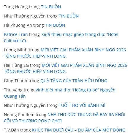
Tung Hoàng
trong
TIN BUỒN
Như Thường Nguyễn
trong
TIN BUỒN
Hà Phuong An
trong
TIN BUỒN
Patrice Tran
trong
Giới thiệu nhạc ghép trong clip: “Hotel
California”).
Luong Minh
trong
MỜI VIẾT GIAI PHẨM XUÂN BÍNH NGỌ 2026
TỐNG PHƯỚC HIỆP-VINH LONG.
Hai Hùng SG
trong
MỜI VIẾT GIAI PHẨM XUÂN BÍNH NGỌ 2026
TỐNG PHƯỚC HIỆP-VINH LONG.
Lãng Thanh
trong
QUÀ TẶNG CỦA TRẦN HỮU DŨNG
Thu Vàng
trong
Vĩnh biệt nhà thơ “Hoàng tử bé” Nguyễn
Quang Tấn
Như Thường Nguyễn
trong
TUỔI THƠ VỚI BÁNH MÌ
Neang Phi Rom
trong
NHÀ THƠ ĐỨC TRUNG ĐÃ BAY RA KHỎI
CÕI VÔ THƯỜNG RONG CHƠI
T.V.Dân
trong
KHÚC TÍM DƯỚI CẦU – DƯ ÂM CỦA MỘT BÓNG