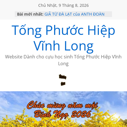
Chủ Nhật, 9 Tháng 8, 2026
Bài mới nhất:
GIÃ TỪ ĐÀ LẠT của ANTH ĐOÀN
SÀI GÒN – HÒN NGỌC VIỄN ĐÔNG
Tống Phước Hiệp
KHÔNG ĐỀ 20 CỦA THÁI LÃO
KHÔNG ĐỀ 19 CỦA THÁI LÃO
CHÙM THƠ CỦA BÍCH HÀ
Vĩnh Long
Website Dành cho cựu học sinh Tống Phước Hiệp Vĩnh
Long