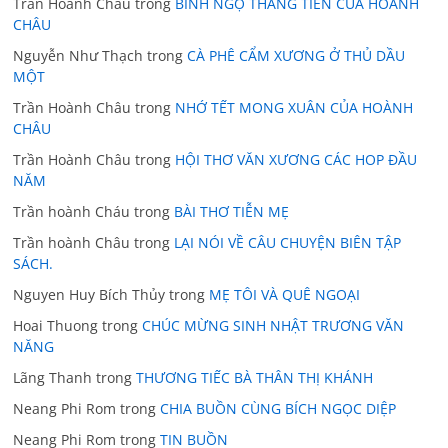
Trần Hoành Châu
trong
BÍNH NGỌ THẲNG TIẾN CỦA HOÀNH
CHÂU
Nguyễn Như Thạch
trong
CÀ PHÊ CẨM XƯƠNG Ở THỦ DẦU
MỘT
Trần Hoành Châu
trong
NHỚ TẾT MONG XUÂN CỦA HOÀNH
CHÂU
Trần Hoành Châu
trong
HỘI THƠ VĂN XƯƠNG CÁC HOP ĐẦU
NĂM
Trần hoành Cháu
trong
BÀI THƠ TIỄN MẸ
Trần hoành Châu
trong
LẠI NÓI VỀ CÂU CHUYỆN BIÊN TẬP
SÁCH.
Nguyen Huy Bích Thủy
trong
MẸ TÔI VÀ QUÊ NGOẠI
Hoai Thuong
trong
CHÚC MỪNG SINH NHẬT TRƯƠNG VĂN
NĂNG
Lãng Thanh
trong
THƯƠNG TIẾC BÀ THÂN THỊ KHÁNH
Neang Phi Rom
trong
CHIA BUỒN CÙNG BÍCH NGỌC DIỆP
Neang Phi Rom
trong
TIN BUỒN