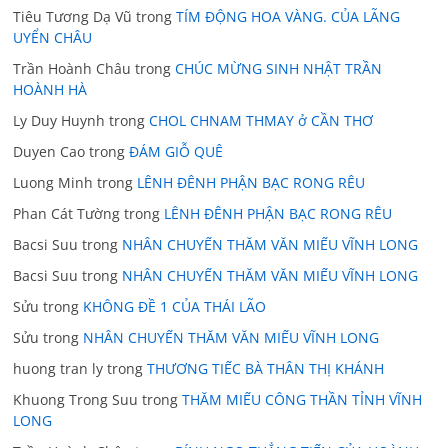
Tiêu Tương Dạ Vũ
trong
TÍM ĐỘNG HOA VÀNG. CỦA LÃNG
UYỂN CHÂU
Trần Hoành Châu
trong
CHÚC MỪNG SINH NHẬT TRẦN
HOÀNH HÀ
Ly Duy Huynh
trong
CHOL CHNAM THMAY ở CẦN THƠ
Duyen Cao
trong
ĐÁM GIỖ QUÊ
Luong Minh
trong
LÊNH ĐÊNH PHẬN BẠC RONG RÊU
Phan Cát Tường
trong
LÊNH ĐÊNH PHẬN BẠC RONG RÊU
Bacsi Suu
trong
NHÂN CHUYẾN THĂM VĂN MIẾU VĨNH LONG
Bacsi Suu
trong
NHÂN CHUYẾN THĂM VĂN MIẾU VĨNH LONG
Sửu
trong
KHÔNG ĐỀ 1 CỦA THÁI LÃO
Sửu
trong
NHÂN CHUYẾN THĂM VĂN MIẾU VĨNH LONG
huong tran ly
trong
THƯƠNG TIẾC BÀ THÂN THỊ KHÁNH
Khuong Trong Suu
trong
THĂM MIẾU CÔNG THẦN TỈNH VĨNH
LONG