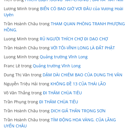
Lương Minh
trong
BIỂN CÓ BAO GIỜ VƠI ĐÂU của Vương Hoài
Uyên
Trần Hoành Châu
trong
THAM QUAN PHÒNG TRANH PHƯỢNG
HỒNG.
Luong Minh
trong
RỦ NGƯỜI THÍCH CHỢ ĐI DẠO CHỢ
Trần Hoành Châu
trong
VỚI TÔI-VĨNH LONG LÀ ĐẤT PHẬT
Luong Minh
trong
Quảng trường Vĩnh Long
Franc Lê
trong
Quảng trường Vĩnh Long
Dung Thị Vân
trong
DẶM DÀI CHIÊM BAO CỦA DUNG THỊ VÂN
Nguyễn Triệu Hải
trong
KHÔNG ĐỀ 13 CỦA THÁI LÃO
Võ Văn Thắng
trong
ĐI THĂM CHÙA TIÊU
Trần Phụng
trong
ĐI THĂM CHÙA TIÊU
Trần Hoành Châu
trong
DICH GIẢ THÂN TRỌNG SƠN
Trần Hoành Châu
trong
TÍM ĐỘNG HOA VÀNG. CỦA LÃNG
UYỂN CHÂU