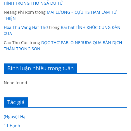
HÌNH TRONG THƠ NGÃ DU TỬ
Neang Phi Rom
trong
MAI LƯƠNG – CỰU HS HAM LÀM TỪ
THIỆN
Hoa Thu Vàng Hát-Thơ
trong
Bài hát TÌNH KHÚC CUNG ĐÀN
XƯA
Cao Thu Cúc
trong
ĐỌC THƠ PABLO NERUDA QUA BẢN DỊCH
THÂN TRONG SƠN
Bình luận nhiều trong tuần
None found
Tác giả
(Nguyệt Hạ
11 Hạnh