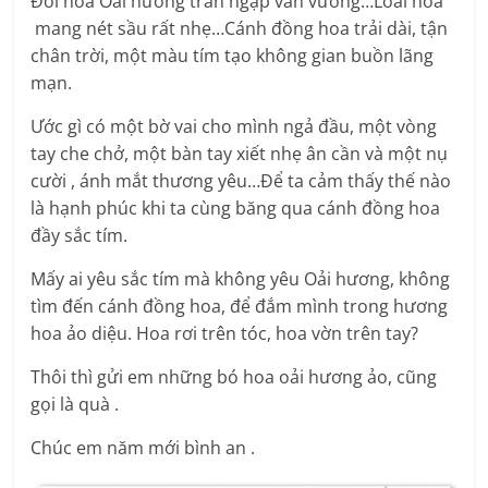
Đồi hoa Oải hương tràn ngập vấn vương…Loài hoa
mang nét sầu rất nhẹ…Cánh đồng hoa trải dài, tận
chân trời, một màu tím tạo không gian buồn lãng
mạn.
Ước gì có một bờ vai cho mình ngả đầu, một vòng
tay che chở, một bàn tay xiết nhẹ ân cần và một nụ
cười , ánh mắt thương yêu…Để ta cảm thấy thế nào
là hạnh phúc khi ta cùng băng qua cánh đồng hoa
đầy sắc tím.
Mấy ai yêu sắc tím mà không yêu Oải hương, không
tìm đến cánh đồng hoa, để đắm mình trong hương
hoa ảo diệu. Hoa rơi trên tóc, hoa vờn trên tay?
Thôi thì gửi em những bó hoa oải hương ảo, cũng
gọi là quà .
Chúc em năm mới bình an .