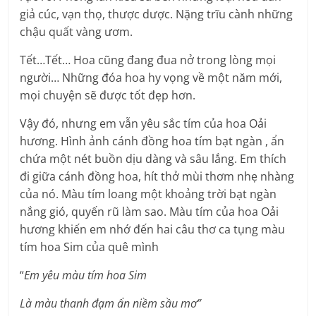
giả cúc, vạn thọ, thược dược. Nặng trĩu cành những
chậu quất vàng ươm.
Tết…Tết… Hoa cũng đang đua nở trong lòng mọi
người… Những đóa hoa hy vọng về một năm mới,
mọi chuyện sẽ được tốt đẹp hơn.
Vậy đó, nhưng em vẫn yêu sắc tím của hoa Oải
hương. Hình ảnh cánh đồng hoa tím bạt ngàn , ẩn
chứa một nét buồn dịu dàng và sâu lắng. Em thích
đi giữa cánh đồng hoa, hít thở mùi thơm nhẹ nhàng
của nó. Màu tím loang một khoảng trời bạt ngàn
nắng gió, quyến rũ làm sao. Màu tím của hoa Oải
hương khiến em nhớ đến hai câu thơ ca tụng màu
tím hoa Sim của quê mình
“
Em yêu màu tím hoa Sim
Là màu thanh đạm ẩn niềm sầu mơ”