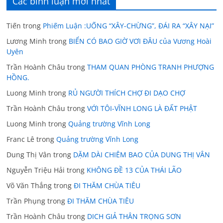
Các bình luận mới nhất
Tiến
trong
Phiếm Luận :UỐNG “XÂY-CHỪNG”, ĐÁI RA “XÂY NẠI”
Lương Minh
trong
BIỂN CÓ BAO GIỜ VƠI ĐÂU của Vương Hoài
Uyên
Trần Hoành Châu
trong
THAM QUAN PHÒNG TRANH PHƯỢNG
HỒNG.
Luong Minh
trong
RỦ NGƯỜI THÍCH CHỢ ĐI DẠO CHỢ
Trần Hoành Châu
trong
VỚI TÔI-VĨNH LONG LÀ ĐẤT PHẬT
Luong Minh
trong
Quảng trường Vĩnh Long
Franc Lê
trong
Quảng trường Vĩnh Long
Dung Thị Vân
trong
DẶM DÀI CHIÊM BAO CỦA DUNG THỊ VÂN
Nguyễn Triệu Hải
trong
KHÔNG ĐỀ 13 CỦA THÁI LÃO
Võ Văn Thắng
trong
ĐI THĂM CHÙA TIÊU
Trần Phụng
trong
ĐI THĂM CHÙA TIÊU
Trần Hoành Châu
trong
DICH GIẢ THÂN TRỌNG SƠN