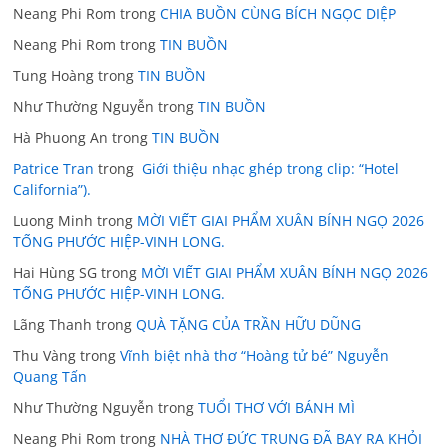
Neang Phi Rom
trong
CHIA BUỒN CÙNG BÍCH NGỌC DIỆP
Neang Phi Rom
trong
TIN BUỒN
Tung Hoàng
trong
TIN BUỒN
Như Thường Nguyễn
trong
TIN BUỒN
Hà Phuong An
trong
TIN BUỒN
Patrice Tran
trong
Giới thiệu nhạc ghép trong clip: “Hotel
California”).
Luong Minh
trong
MỜI VIẾT GIAI PHẨM XUÂN BÍNH NGỌ 2026
TỐNG PHƯỚC HIỆP-VINH LONG.
Hai Hùng SG
trong
MỜI VIẾT GIAI PHẨM XUÂN BÍNH NGỌ 2026
TỐNG PHƯỚC HIỆP-VINH LONG.
Lãng Thanh
trong
QUÀ TẶNG CỦA TRẦN HỮU DŨNG
Thu Vàng
trong
Vĩnh biệt nhà thơ “Hoàng tử bé” Nguyễn
Quang Tấn
Như Thường Nguyễn
trong
TUỔI THƠ VỚI BÁNH MÌ
Neang Phi Rom
trong
NHÀ THƠ ĐỨC TRUNG ĐÃ BAY RA KHỎI