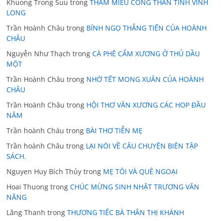
Khuong Trong Suu
trong
THĂM MIẾU CÔNG THẦN TỈNH VĨNH
LONG
Trần Hoành Châu
trong
BÍNH NGỌ THẲNG TIẾN CỦA HOÀNH
CHÂU
Nguyễn Như Thạch
trong
CÀ PHÊ CẨM XƯƠNG Ở THỦ DẦU
MỘT
Trần Hoành Châu
trong
NHỚ TẾT MONG XUÂN CỦA HOÀNH
CHÂU
Trần Hoành Châu
trong
HỘI THƠ VĂN XƯƠNG CÁC HOP ĐẦU
NĂM
Trần hoành Cháu
trong
BÀI THƠ TIỄN MẸ
Trần hoành Châu
trong
LẠI NÓI VỀ CÂU CHUYỆN BIÊN TẬP
SÁCH.
Nguyen Huy Bích Thủy
trong
MẸ TÔI VÀ QUÊ NGOẠI
Hoai Thuong
trong
CHÚC MỪNG SINH NHẬT TRƯƠNG VĂN
NĂNG
Lãng Thanh
trong
THƯƠNG TIẾC BÀ THÂN THỊ KHÁNH