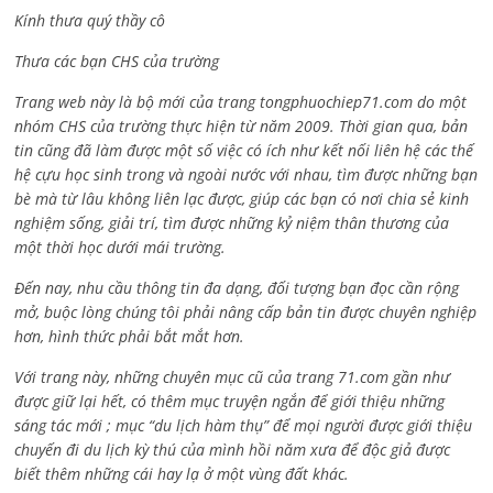
Kính thưa quý thầy cô
Thưa các bạn CHS của trường
Trang web này là bộ mới của trang tongphuochiep71.com do một
nhóm CHS của trường thực hiện từ năm 2009. Thời gian qua, bản
tin cũng đã làm được một số việc có ích như kết nối liên hệ các thế
hệ cựu học sinh trong và ngoài nước với nhau, tìm được những bạn
bè mà từ lâu không liên lạc được, giúp các bạn có nơi chia sẻ kinh
nghiệm sống, giải trí, tìm được những kỷ niệm thân thương của
một thời học dưới mái trường.
Đến nay, nhu cầu thông tin đa dạng, đối tượng bạn đọc cần rộng
mở, buộc lòng chúng tôi phải nâng cấp bản tin được chuyên nghiệp
hơn, hình thức phải bắt mắt hơn.
Với trang này, những chuyên mục cũ của trang 71.com gần như
được giữ lại hết, có thêm mục truyện ngắn để giới thiệu những
sáng tác mới ; mục “du lịch hàm thụ” để mọi người được giới thiệu
chuyến đi du lịch kỳ thú của mình hồi năm xưa để độc giả được
biết thêm những cái hay lạ ở một vùng đất khác.