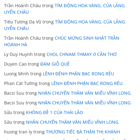
Trần Hoành Châu
trong
TÍM ĐỘNG HOA VÀNG. CỦA LÃNG
UYỂN CHÂU
Tiêu Tương Dạ Vũ
trong
TÍM ĐỘNG HOA VÀNG. CỦA LÃNG
UYỂN CHÂU
Trần Hoành Châu
trong
CHÚC MỪNG SINH NHẬT TRẦN
HOÀNH HÀ
Ly Duy Huynh
trong
CHOL CHNAM THMAY ở CẦN THƠ
Duyen Cao
trong
ĐÁM GIỖ QUÊ
Luong Minh
trong
LÊNH ĐÊNH PHẬN BẠC RONG RÊU
Phan Cát Tường
trong
LÊNH ĐÊNH PHẬN BẠC RONG RÊU
Bacsi Suu
trong
NHÂN CHUYẾN THĂM VĂN MIẾU VĨNH LONG
Bacsi Suu
trong
NHÂN CHUYẾN THĂM VĂN MIẾU VĨNH LONG
Sửu
trong
KHÔNG ĐỀ 1 CỦA THÁI LÃO
Sửu
trong
NHÂN CHUYẾN THĂM VĂN MIẾU VĨNH LONG
huong tran ly
trong
THƯƠNG TIẾC BÀ THÂN THỊ KHÁNH