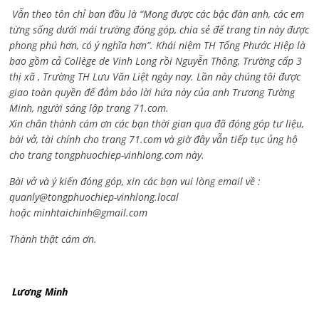
Vẫn theo tôn chỉ ban đầu là “Mong được các bậc đàn anh, các em
từng sống dưới mái trường đóng góp, chia sẻ để trang tin này được
phong phú hơn, có ý nghĩa hơn”. Khái niệm TH Tống Phước Hiệp là
bao gồm cả
Collège de Vinh Long rồi Nguyễn Thông,
Trường cấp 3
thị xã , Trường TH Lưu Văn Liệt ngày nay. Lần này chúng tôi được
giao toàn quyền để đảm bảo lời hứa này của anh Trương Tường
Minh, người sáng lập trang 71.com.
Xin chân thành cám ơn các bạn thời gian qua đã đóng góp tư liệu,
bài vở, tài chính cho trang 71.com và giờ đây vẫn tiếp tục ủng hộ
cho trang tongphuochiep-vinhlong.com này.
Bài vở và ý kiến đóng góp, xin các bạn vui lòng email về :
quanly@tongphuochiep-vinhlong.local
hoặc
minhtaichinh@gmail.com
Thành thật cám ơn.
Lương Minh