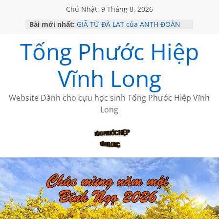
Chủ Nhật, 9 Tháng 8, 2026
Bài mới nhất:
GIÃ TỪ ĐÀ LẠT của ANTH ĐOÀN
SÀI GÒN – HÒN NGỌC VIỄN ĐÔNG
Tống Phước Hiệp
KHÔNG ĐỀ 20 CỦA THÁI LÃO
KHÔNG ĐỀ 19 CỦA THÁI LÃO
CHÙM THƠ CỦA BÍCH HÀ
Vĩnh Long
Website Dành cho cựu học sinh Tống Phước Hiệp Vĩnh
Long