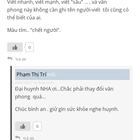
Viết nhanh, viết mạnh, viết “sâu” … , và văn
phong này không cần ghi tên người-viết tôi cũng có
thể biết của ai.
Màu tím.. “chết người”.
0
Trả lời
Phạm Thị Trí
nói:
24/01/2017 lúc 8:06 chiều
Đại huynh NHA ơi…Chắc phải thay đổi văn
phong quá…
Chúc bình an . giử gìn sức khỏe nghe huynh.
0
Trả lời