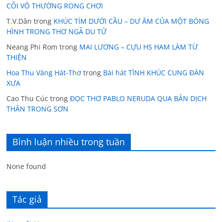
CÕI VÔ THƯỜNG RONG CHƠI
T.V.Dân
trong
KHÚC TÍM DƯỚI CẦU – DƯ ÂM CỦA MỘT BÓNG
HÌNH TRONG THƠ NGÃ DU TỬ
Neang Phi Rom
trong
MAI LƯƠNG – CỰU HS HAM LÀM TỪ
THIỆN
Hoa Thu Vàng Hát-Thơ
trong
Bài hát TÌNH KHÚC CUNG ĐÀN
XƯA
Cao Thu Cúc
trong
ĐỌC THƠ PABLO NERUDA QUA BẢN DỊCH
THÂN TRONG SƠN
Bình luận nhiều trong tuần
None found
Tác giả