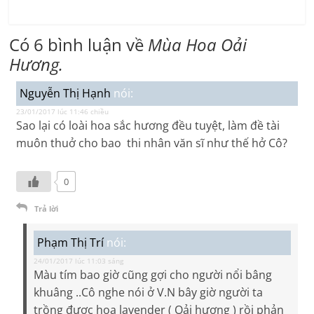
Có 6 bình luận về
Mùa Hoa Oải
Hương.
Nguyễn Thị Hạnh
nói:
23/01/2017 lúc 11:46 chiều
Sao lại có loài hoa sắc hương đều tuyệt, làm đề tài
muôn thuở cho bao thi nhân văn sĩ như thế hở Cô?
0
Trả lời
Phạm Thị Trí
nói:
24/01/2017 lúc 11:03 sáng
Màu tím bao giờ cũng gợi cho người nổi bâng
khuâng ..Cô nghe nói ở V.N bây giờ người ta
trồng được hoa lavender ( Oải hương ) rồi phản