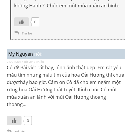
không Hạnh ? Chúc em một mùa xuân an bình.
0
Trả lời
My Nguyen
nói:
24/01/2017 lúc 2:45 chiều
Cô ơi! Bài viết rất hay, hình ảnh thật đẹp. Em rất yêu
màu tím nhưng màu tím của hoa Oải Hương thì chưa
đượcthấy bao giờ. Cảm ơn Cô đã cho em ngắm một
rừng hoa Oải Hương thật tuyệt! Kính chúc Cô một
mùa xuân an lành với mùi Oải Hương thoang
thoảng…
0
Trả lời