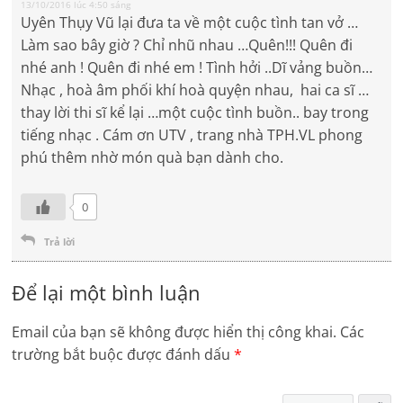
13/10/2016 lúc 4:50 sáng
Uyên Thụy Vũ lại đưa ta về một cuộc tình tan vở …
Làm sao bây giờ ? Chỉ nhũ nhau …Quên!!! Quên đi
nhé anh ! Quên đi nhé em ! Tình hởi ..Dĩ vảng buồn…
Nhạc , hoà âm phối khí hoà quyện nhau, hai ca sĩ …
thay lời thi sĩ kể lại …một cuộc tình buồn.. bay trong
tiếng nhạc . Cám ơn UTV , trang nhà TPH.VL phong
phú thêm nhờ món quà bạn dành cho.
0
Trả lời
Để lại một bình luận
Email của bạn sẽ không được hiển thị công khai.
Các
trường bắt buộc được đánh dấu
*