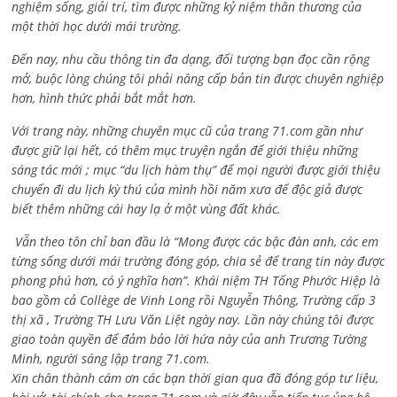
nghiệm sống, giải trí, tìm được những kỷ niệm thân thương của
một thời học dưới mái trường.
Đến nay, nhu cầu thông tin đa dạng, đối tượng bạn đọc cần rộng
mở, buộc lòng chúng tôi phải nâng cấp bản tin được chuyên nghiệp
hơn, hình thức phải bắt mắt hơn.
Với trang này, những chuyên mục cũ của trang 71.com gần như
được giữ lại hết, có thêm mục truyện ngắn để giới thiệu những
sáng tác mới ; mục “du lịch hàm thụ” để mọi người được giới thiệu
chuyến đi du lịch kỳ thú của mình hồi năm xưa để độc giả được
biết thêm những cái hay lạ ở một vùng đất khác.
Vẫn theo tôn chỉ ban đầu là “Mong được các bậc đàn anh, các em
từng sống dưới mái trường đóng góp, chia sẻ để trang tin này được
phong phú hơn, có ý nghĩa hơn”. Khái niệm TH Tống Phước Hiệp là
bao gồm cả
Collège de Vinh Long rồi Nguyễn Thông,
Trường cấp 3
thị xã , Trường TH Lưu Văn Liệt ngày nay. Lần này chúng tôi được
giao toàn quyền để đảm bảo lời hứa này của anh Trương Tường
Minh, người sáng lập trang 71.com.
Xin chân thành cám ơn các bạn thời gian qua đã đóng góp tư liệu,