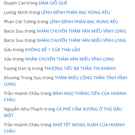
Duyen Cao
trong
ĐÁM GIỖ QUÊ
Luong Minh
trong
LÊNH ĐÊNH PHẬN BẠC RONG RÊU
Phan Cát Tường
trong
LÊNH ĐÊNH PHẬN BẠC RONG RÊU
Bacsi Suu
trong
NHÂN CHUYẾN THĂM VĂN MIẾU VĨNH LONG
Bacsi Suu
trong
NHÂN CHUYẾN THĂM VĂN MIẾU VĨNH LONG
Sửu
trong
KHÔNG ĐỀ 1 CỦA THÁI LÃO
Sửu
trong
NHÂN CHUYẾN THĂM VĂN MIẾU VĨNH LONG
huong tran ly
trong
THƯƠNG TIẾC BÀ THÂN THỊ KHÁNH
Khuong Trong Suu
trong
THĂM MIẾU CÔNG THẦN TỈNH VĨNH
LONG
Trần Hoành Châu
trong
BÍNH NGỌ THẲNG TIẾN CỦA HOÀNH
CHÂU
Nguyễn Như Thạch
trong
CÀ PHÊ CẨM XƯƠNG Ở THỦ DẦU
MỘT
Trần Hoành Châu
trong
NHỚ TẾT MONG XUÂN CỦA HOÀNH
CHÂU