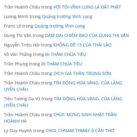
Trần Hoành Châu
trong
VỚI TÔI-VĨNH LONG LÀ ĐẤT PHẬT
Luong Minh
trong
Quảng trường Vĩnh Long
Franc Lê
trong
Quảng trường Vĩnh Long
Dung Thị Vân
trong
DẶM DÀI CHIÊM BAO CỦA DUNG THỊ VÂN
Nguyễn Triệu Hải
trong
KHÔNG ĐỀ 13 CỦA THÁI LÃO
Võ Văn Thắng
trong
ĐI THĂM CHÙA TIÊU
Trần Phụng
trong
ĐI THĂM CHÙA TIÊU
Trần Hoành Châu
trong
DICH GIẢ THÂN TRỌNG SƠN
Trần Hoành Châu
trong
TÍM ĐỘNG HOA VÀNG. CỦA LÃNG
UYỂN CHÂU
Tiêu Tương Dạ Vũ
trong
TÍM ĐỘNG HOA VÀNG. CỦA LÃNG
UYỂN CHÂU
Trần Hoành Châu
trong
CHÚC MỪNG SINH NHẬT TRẦN
HOÀNH HÀ
Ly Duy Huynh
trong
CHOL CHNAM THMAY ở CẦN THƠ