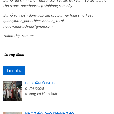
bài vở, tài chính cho trang 71.com và giờ đây vẫn tiếp tục ủng hộ
cho trang tongphuochiep-vinhlong.com này.
Bài vở và ý kiến đóng góp, xin các bạn vui lòng email về :
quanly@tongphuochiep-vinhlong.local
hoặc
minhtaichinh@gmail.com
Thành thật cám ơn.
Lương Minh
Tin nhà
DU XUÂN Ở BA TRI
01/06/2026
Không có bình luận
NHỚ THẦY ĐÀO KHÁNH THỌ