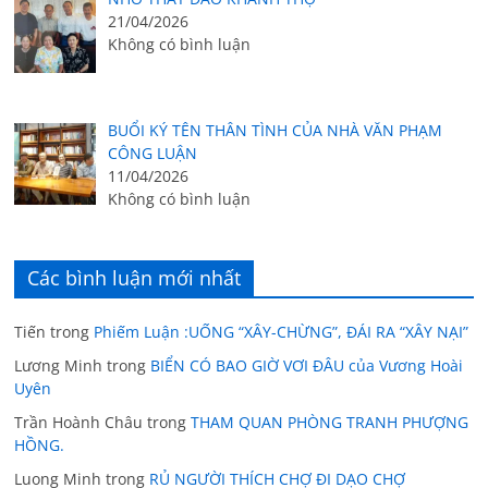
21/04/2026
Không có bình luận
BUỔI KÝ TÊN THÂN TÌNH CỦA NHÀ VĂN PHẠM
CÔNG LUẬN
11/04/2026
Không có bình luận
Các bình luận mới nhất
Tiến
trong
Phiếm Luận :UỐNG “XÂY-CHỪNG”, ĐÁI RA “XÂY NẠI”
Lương Minh
trong
BIỂN CÓ BAO GIỜ VƠI ĐÂU của Vương Hoài
Uyên
Trần Hoành Châu
trong
THAM QUAN PHÒNG TRANH PHƯỢNG
HỒNG.
Luong Minh
trong
RỦ NGƯỜI THÍCH CHỢ ĐI DẠO CHỢ