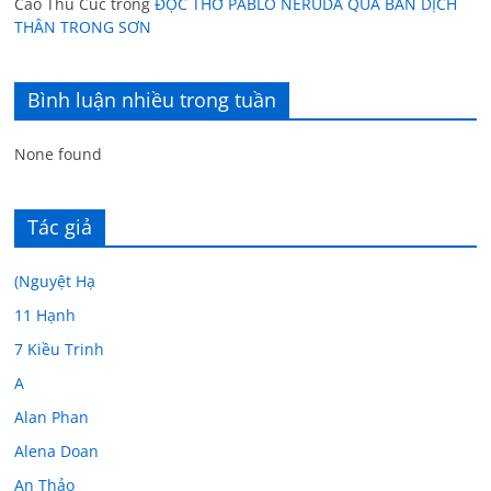
Cao Thu Cúc
trong
ĐỌC THƠ PABLO NERUDA QUA BẢN DỊCH
THÂN TRONG SƠN
Bình luận nhiều trong tuần
None found
Tác giả
(Nguyệt Hạ
11 Hạnh
7 Kiều Trinh
A
Alan Phan
Alena Doan
An Thảo