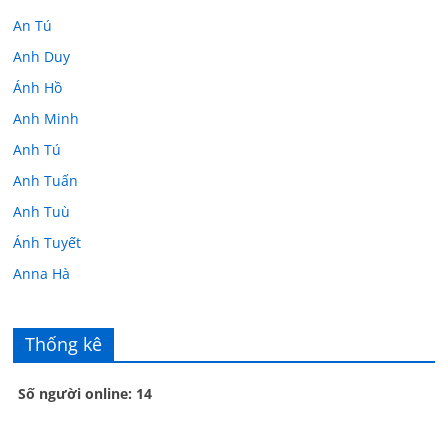
An Tú
Anh Duy
Ánh Hồ
Anh Minh
Anh Tú
Anh Tuấn
Anh Tuù
Ánh Tuyết
Anna Hà
Anth Đoàn
Âu Tú Vân
Thống kê
Bác sĩ Hoa
Số người online: 14
Bác sĩ Stephen Mak
Bác Đạt