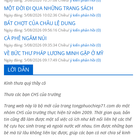
Ngày đăng: 5/08/2026 10:57:08 Chiều/
ý kiến phản hồi (0)
MỘT ĐỜI ĐI QUA NHỮNG TRANG SÁCH
Ngày đăng: 5/08/2026 10:02:36 Chiều/
ý kiến phản hồi (0)
BẤT CHỢT CỦA CHÂU LỆ DUNG
Ngày đăng: 5/08/2026 09:56:16 Chiều/
ý kiến phản hồi (0)
CÀ PHÊ NGẮM NÚI
Ngày đăng: 5/08/2026 09:35:34 Chiều/
ý kiến phản hồi (0)
VỀ BỨC THƯ PHÁP LƯƠNG MINH GẶP Ở MỸ
Ngày đăng: 5/08/2026 09:17:49 Chiều/
ý kiến phản hồi (0)
LỜI DẪN
Kính thưa quý thầy cô
Thưa các bạn CHS của trường
Trang web này là bộ mới của trang tongphuochiep71.com do một
nhóm CHS của trường thực hiện từ năm 2009. Thời gian qua, bản
tin cũng đã làm được một số việc có ích như kết nối liên hệ các thế
hệ cựu học sinh trong và ngoài nước với nhau, tìm được những bạn
bè mà từ lâu không liên lạc được, giúp các bạn có nơi chia sẻ kinh