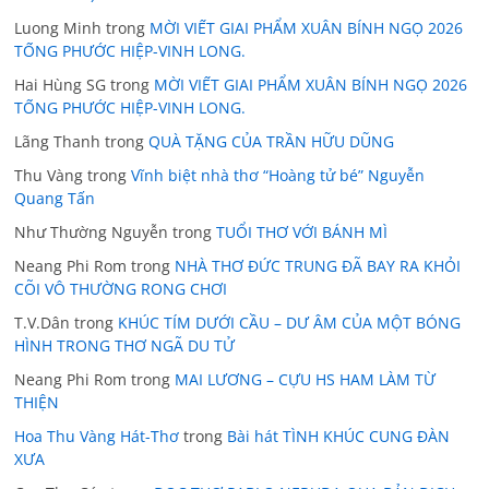
Luong Minh
trong
MỜI VIẾT GIAI PHẨM XUÂN BÍNH NGỌ 2026
TỐNG PHƯỚC HIỆP-VINH LONG.
Hai Hùng SG
trong
MỜI VIẾT GIAI PHẨM XUÂN BÍNH NGỌ 2026
TỐNG PHƯỚC HIỆP-VINH LONG.
Lãng Thanh
trong
QUÀ TẶNG CỦA TRẦN HỮU DŨNG
Thu Vàng
trong
Vĩnh biệt nhà thơ “Hoàng tử bé” Nguyễn
Quang Tấn
Như Thường Nguyễn
trong
TUỔI THƠ VỚI BÁNH MÌ
Neang Phi Rom
trong
NHÀ THƠ ĐỨC TRUNG ĐÃ BAY RA KHỎI
CÕI VÔ THƯỜNG RONG CHƠI
T.V.Dân
trong
KHÚC TÍM DƯỚI CẦU – DƯ ÂM CỦA MỘT BÓNG
HÌNH TRONG THƠ NGÃ DU TỬ
Neang Phi Rom
trong
MAI LƯƠNG – CỰU HS HAM LÀM TỪ
THIỆN
Hoa Thu Vàng Hát-Thơ
trong
Bài hát TÌNH KHÚC CUNG ĐÀN
XƯA