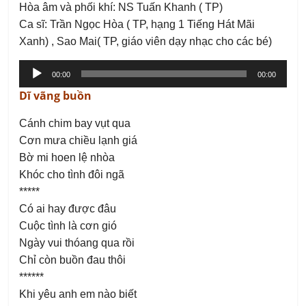
Hòa âm và phối khí: NS Tuấn Khanh ( TP)
Ca sĩ: Trần Ngọc Hòa ( TP, hạng 1 Tiếng Hát Mãi
Xanh) , Sao Mai( TP, giáo viên dạy nhạc cho các bé)
Trình
00:00
00:00
phát
Dĩ vãng buồn
âm
thanh
Cánh chim bay vụt qua
Cơn mưa chiều lạnh giá
Bờ mi hoen lệ nhòa
Khóc cho tình đôi ngã
*****
Có ai hay được đâu
Cuộc tình là cơn gió
Ngày vui thóang qua rồi
Chỉ còn buồn đau thôi
******
Khi yêu anh em nào biết