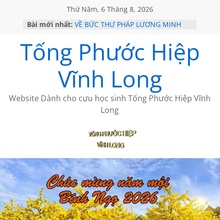
Thứ Năm, 6 Tháng 8, 2026
Bài mới nhất:
VỀ BỨC THƯ PHÁP LƯƠNG MINH
GẶP Ở MỸ
Tống Phước Hiệp
HỌC SỬ HỒI XƯA
MỘT ĐỜI ĐI QUA NHỮNG TRANG
SÁCH
Vĩnh Long
BẤT CHỢT CỦA CHÂU LỆ DUNG
CÀ PHÊ NGẮM NÚI
Website Dành cho cựu học sinh Tống Phước Hiệp Vĩnh
Long