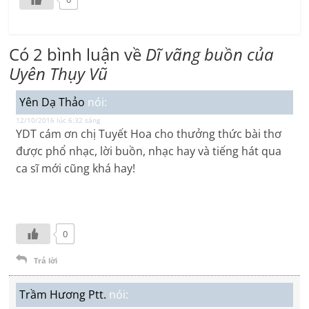
Có 2 bình luận về
Dĩ vãng buồn của
Uyên Thụy Vũ
Yên Dạ Thảo
nói:
12/10/2016 lúc 6:32 sáng
YDT cám ơn chị Tuyết Hoa cho thưởng thức bài thơ
được phổ nhạc, lời buồn, nhạc hay và tiếng hát qua
ca sĩ mới cũng khá hay!
0
Trả lời
Trầm Hương Ptt.
nói: