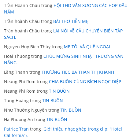
Trần Hoành Châu
trong
HỘI THƠ VĂN XƯƠNG CÁC HOP ĐẦU
NĂM
Trần hoành Cháu
trong
BÀI THƠ TIỄN MẸ
Trần hoành Châu
trong
LẠI NÓI VỀ CÂU CHUYỆN BIÊN TẬP
SÁCH.
Nguyen Huy Bích Thủy
trong
MẸ TÔI VÀ QUÊ NGOẠI
Hoai Thuong
trong
CHÚC MỪNG SINH NHẬT TRƯƠNG VĂN
NĂNG
Lãng Thanh
trong
THƯƠNG TIẾC BÀ THÂN THỊ KHÁNH
Neang Phi Rom
trong
CHIA BUỒN CÙNG BÍCH NGỌC DIỆP
Neang Phi Rom
trong
TIN BUỒN
Tung Hoàng
trong
TIN BUỒN
Như Thường Nguyễn
trong
TIN BUỒN
Hà Phuong An
trong
TIN BUỒN
Patrice Tran
trong
Giới thiệu nhạc ghép trong clip: “Hotel
California”).