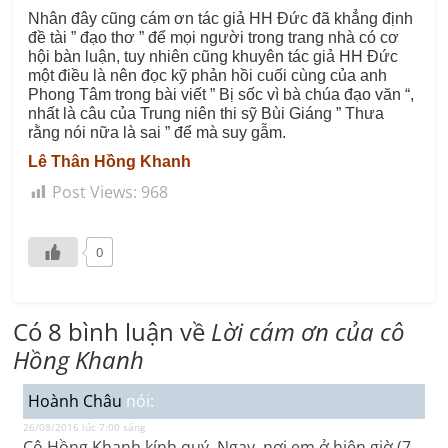
Nhân đây cũng cám ơn tác giả HH Đức đã khẳng định
đề tài ” đạo thơ ” để mọi người trong trang nhà có cơ
hội bàn luận, tuy nhiên cũng khuyên tác giả HH Đức
một điều là nên đọc kỹ phản hồi cuối cùng của anh
Phong Tâm trong bài viết ” Bị sốc vì bà chúa đạo văn “,
nhất là câu của Trung niên thi sỹ Bùi Giáng ” Thưa
rằng nói nữa là sai ” để mà suy gẫm.
Lê Thân Hồng Khanh
Post Views:
968
0
Có 8 bình luận về
Lời cám ơn của cô
Hồng Khanh
Hoành Châu
nói:
26/08/2016 lúc 7:00 sáng
Cô Hồng Khanh kính quý, Ngay nơi em ở hiện giờ (7