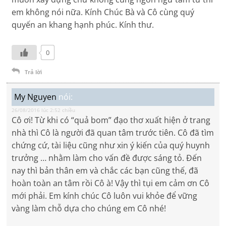
em không nói nữa. Kính Chúc Bà và Cô cùng quý
quyến an khang hạnh phúc. Kính thư.
0
Trả lời
My Nguyen
nói:
26/08/2016 lúc 2:52 chiều
Cô ơi! Từ khi có “quả bom” đạo thơ xuất hiện ở trang
nhà thì Cô là người đã quan tâm trước tiên. Cô đã tìm
chứng cứ, tài liệu cũng như xin ý kiến của quý huynh
trưởng … nhằm làm cho vấn đề được sáng tỏ. Đến
nay thì bản thân em và chắc các bạn cũng thế, đã
hoàn toàn an tâm rồi Cô à! Vậy thì tụi em cảm ơn Cô
mới phải. Em kính chúc Cô luôn vui khỏe để vững
vàng làm chỗ dựa cho chúng em Cô nhé!