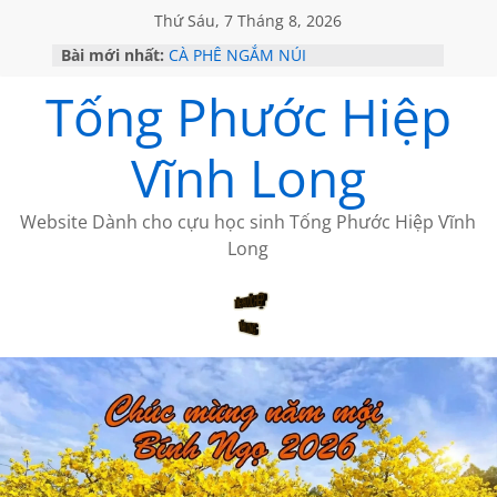
Thứ Sáu, 7 Tháng 8, 2026
Bài mới nhất:
CÀ PHÊ NGẮM NÚI
GIÃ TỪ ĐÀ LẠT của ANTH ĐOÀN
Tống Phước Hiệp
HỌC SỬ HỒI XƯA
MỘT ĐỜI ĐI QUA NHỮNG TRANG
SÁCH
Vĩnh Long
BẤT CHỢT CỦA CHÂU LỆ DUNG
Website Dành cho cựu học sinh Tống Phước Hiệp Vĩnh
Long