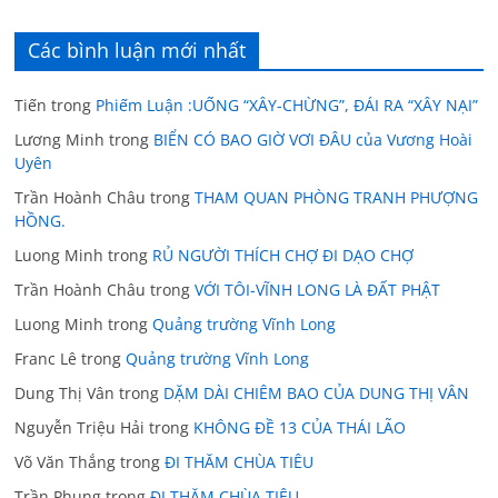
Các bình luận mới nhất
Tiến
trong
Phiếm Luận :UỐNG “XÂY-CHỪNG”, ĐÁI RA “XÂY NẠI”
Lương Minh
trong
BIỂN CÓ BAO GIỜ VƠI ĐÂU của Vương Hoài
Uyên
Trần Hoành Châu
trong
THAM QUAN PHÒNG TRANH PHƯỢNG
HỒNG.
Luong Minh
trong
RỦ NGƯỜI THÍCH CHỢ ĐI DẠO CHỢ
Trần Hoành Châu
trong
VỚI TÔI-VĨNH LONG LÀ ĐẤT PHẬT
Luong Minh
trong
Quảng trường Vĩnh Long
Franc Lê
trong
Quảng trường Vĩnh Long
Dung Thị Vân
trong
DẶM DÀI CHIÊM BAO CỦA DUNG THỊ VÂN
Nguyễn Triệu Hải
trong
KHÔNG ĐỀ 13 CỦA THÁI LÃO
Võ Văn Thắng
trong
ĐI THĂM CHÙA TIÊU
Trần Phụng
trong
ĐI THĂM CHÙA TIÊU