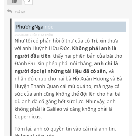
0
Trả lời
PhươngNga
nói:
26/08/2016 lúc 1:12 chiều
Như tôi có phản hồi ở thư của cô Trí, xin thưa
với anh Huỳnh Hữu Đức.
Không phải anh là
người đầu tiên
thấy hai phiên bản của bài thơ
Đánh Đu. Xin phép phải nói thẳng,
anh chỉ là
người đọc lại những tài liệu đã có sẳn,
và
nhân đó chụp cho hai bà Hồ Xuân Hương và Bà
Huyện Thanh Quan cái mủ quá to, mà ngay cả
sức của anh cũng không thể đội lên cho hai bà
dù anh đã cố gắng hết sức lực. Như vậy, anh
không phải là Galileo và càng không phải là
Copernicus.
Tóm lại, anh có quyền tin vào cái mà anh tin,