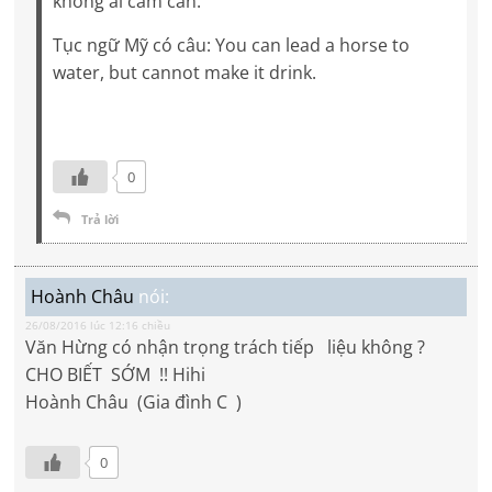
không ai cấm cản.
Tục ngữ Mỹ có câu: You can lead a horse to
water, but cannot make it drink.
0
Trả lời
Hoành Châu
nói:
26/08/2016 lúc 12:16 chiều
Văn Hừng có nhận trọng trách tiếp liệu không ?
CHO BIẾT SỚM !! Hihi
Hoành Châu (Gia đình C )
0