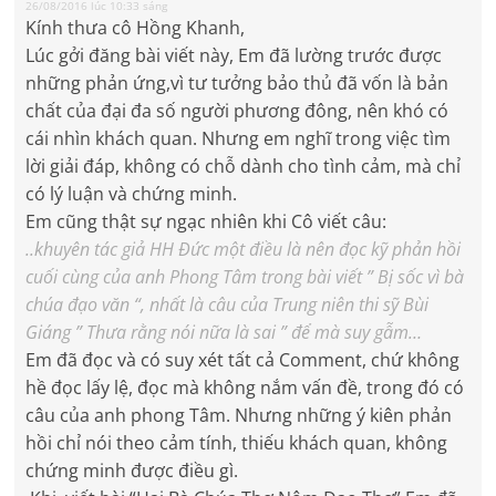
26/08/2016 lúc 10:33 sáng
Kính thưa cô Hồng Khanh,
Lúc gởi đăng bài viết này, Em đã lường trước được
những phản ứng,vì tư tưởng bảo thủ đã vốn là bản
chất của đại đa số người phương đông, nên khó có
cái nhìn khách quan. Nhưng em nghĩ trong việc tìm
lời giải đáp, không có chỗ dành cho tình cảm, mà chỉ
có lý luận và chứng minh.
Em cũng thật sự ngạc nhiên khi Cô viết câu:
..khuyên tác giả HH Đức một điều là nên đọc kỹ phản hồi
cuối cùng của anh Phong Tâm trong bài viết ” Bị sốc vì bà
chúa đạo văn “, nhất là câu của Trung niên thi sỹ Bùi
Giáng ” Thưa rằng nói nữa là sai ” để mà suy gẫm…
Em đã đọc và có suy xét tất cả Comment, chứ không
hề đọc lấy lệ, đọc mà không nắm vấn đề, trong đó có
câu của anh phong Tâm. Nhưng những ý kiên phản
hồi chỉ nói theo cảm tính, thiếu khách quan, không
chứng minh được điều gì.