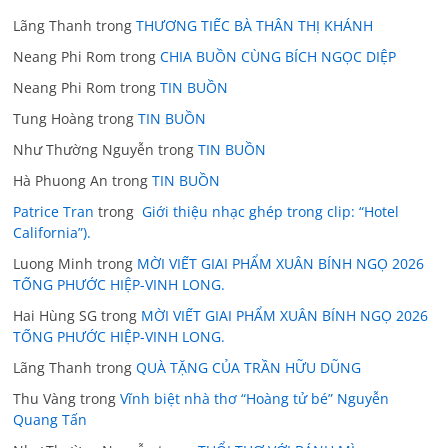
Lãng Thanh
trong
THƯƠNG TIẾC BÀ THÂN THỊ KHÁNH
Neang Phi Rom
trong
CHIA BUỒN CÙNG BÍCH NGỌC DIỆP
Neang Phi Rom
trong
TIN BUỒN
Tung Hoàng
trong
TIN BUỒN
Như Thường Nguyễn
trong
TIN BUỒN
Hà Phuong An
trong
TIN BUỒN
Patrice Tran
trong
Giới thiệu nhạc ghép trong clip: “Hotel
California”).
Luong Minh
trong
MỜI VIẾT GIAI PHẨM XUÂN BÍNH NGỌ 2026
TỐNG PHƯỚC HIỆP-VINH LONG.
Hai Hùng SG
trong
MỜI VIẾT GIAI PHẨM XUÂN BÍNH NGỌ 2026
TỐNG PHƯỚC HIỆP-VINH LONG.
Lãng Thanh
trong
QUÀ TẶNG CỦA TRẦN HỮU DŨNG
Thu Vàng
trong
Vĩnh biệt nhà thơ “Hoàng tử bé” Nguyễn
Quang Tấn