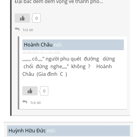
Đại bác đêm đêm vọng về thành phố…
0
Trả lời
Hoành Châu
nói:
26/08/2016 lúc 6:24 chiều
,,,,,,, có,,,,” người phu quét đường dừng
chổi đứng nghe,,,,” không ? Hoành
Châu (Gia đình C )
0
Trả lời
Huỳnh Hữu Đức
nói: