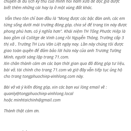
chuyến đi du lịch kỳ thú của mình hồi năm xưa để độc giả được
biết thêm những cái hay lạ ở một vùng đất khác.
Vẫn theo tôn chỉ ban đầu là “Mong được các bậc đàn anh, các em
từng sống dưới mái trường đóng góp, chia sẻ để trang tin này được
phong phú hơn, có ý nghĩa hơn”. Khái niệm TH Tống Phước Hiệp là
bao gồm cả
Collège de Vinh Long rồi Nguyễn Thông,
Trường cấp 3
thị xã , Trường TH Lưu Văn Liệt ngày nay. Lần này chúng tôi được
giao toàn quyền để đảm bảo lời hứa này của anh Trương Tường
Minh, người sáng lập trang 71.com.
Xin chân thành cám ơn các bạn thời gian qua đã đóng góp tư liệu,
bài vở, tài chính cho trang 71.com và giờ đây vẫn tiếp tục ủng hộ
cho trang tongphuochiep-vinhlong.com này.
Bài vở và ý kiến đóng góp, xin các bạn vui lòng email về :
quanly@tongphuochiep-vinhlong.local
hoặc
minhtaichinh@gmail.com
Thành thật cám ơn.