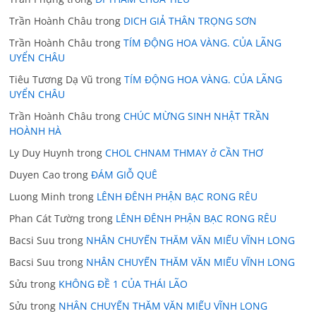
Trần Hoành Châu
trong
DICH GIẢ THÂN TRỌNG SƠN
Trần Hoành Châu
trong
TÍM ĐỘNG HOA VÀNG. CỦA LÃNG
UYỂN CHÂU
Tiêu Tương Dạ Vũ
trong
TÍM ĐỘNG HOA VÀNG. CỦA LÃNG
UYỂN CHÂU
Trần Hoành Châu
trong
CHÚC MỪNG SINH NHẬT TRẦN
HOÀNH HÀ
Ly Duy Huynh
trong
CHOL CHNAM THMAY ở CẦN THƠ
Duyen Cao
trong
ĐÁM GIỖ QUÊ
Luong Minh
trong
LÊNH ĐÊNH PHẬN BẠC RONG RÊU
Phan Cát Tường
trong
LÊNH ĐÊNH PHẬN BẠC RONG RÊU
Bacsi Suu
trong
NHÂN CHUYẾN THĂM VĂN MIẾU VĨNH LONG
Bacsi Suu
trong
NHÂN CHUYẾN THĂM VĂN MIẾU VĨNH LONG
Sửu
trong
KHÔNG ĐỀ 1 CỦA THÁI LÃO
Sửu
trong
NHÂN CHUYẾN THĂM VĂN MIẾU VĨNH LONG