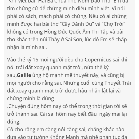
Khi viết bài “Hai Bà Chúa Thơ Nôm Đạo Thơ” Em đã
tìm chứng cứ để chứng minh điều mình viết. Ví nói
phải có sách, mách phải có chứng. Nếu có ai chứng
minh được hai bài thơ “Cây Đánh Đu” và “Chợ Trời”
không có trong Hồng Đức Quốc Âm Thi Tập và bài
thơ khắc trên núi Thầy ở Sai Sơn, lúc đó Em sẽ chấp
nhận là mình sai.
Vào thế kỷ 16 mọi người đều cho Copernicus sai khi
nói trái đất xoay quanh mặt trời, nửa thế kỷ
sau,
Galile
ủng hộ mạnh mẽ thuyết này, và cũng bị
mọi người cho rằng sai. Nhưng cuối cùng Thuyết Trái
đất xoay quanh mặt trời được hậu nhân lật lại và
chứng minh là đúng
.Chuyện đúng hôm nay có thể trong thời gian tới sẽ
trở thành sai. Cái sai hôm nay biết đâu ngày mai lại
đúng.
Cô cho rằng em càng nói càng sai, chẳng khác nào
dựa vào tư tưởng Khổng Mạnh mà phê phán tục đa