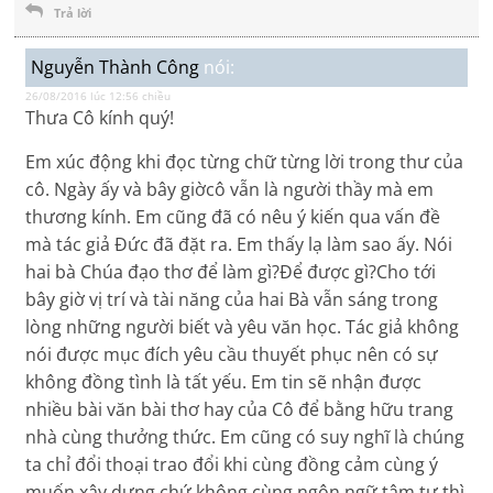
Trả lời
Nguyễn Thành Công
nói:
26/08/2016 lúc 12:56 chiều
Thưa Cô kính quý!
Em xúc động khi đọc từng chữ từng lời trong thư của
cô. Ngày ấy và bây giờcô vẫn là người thầy mà em
thương kính. Em cũng đã có nêu ý kiến qua vấn đề
mà tác giả Đức đã đặt ra. Em thấy lạ làm sao ấy. Nói
hai bà Chúa đạo thơ để làm gì?Để được gì?Cho tới
bây giờ vị trí và tài năng của hai Bà vẫn sáng trong
lòng những người biết và yêu văn học. Tác giả không
nói được mục đích yêu cầu thuyết phục nên có sự
không đồng tình là tất yếu. Em tin sẽ nhận được
nhiều bài văn bài thơ hay của Cô để bằng hữu trang
nhà cùng thưởng thức. Em cũng có suy nghĩ là chúng
ta chỉ đổi thoại trao đổi khi cùng đồng cảm cùng ý
muốn xây dựng chứ không cùng ngôn ngữ tâm tư thì