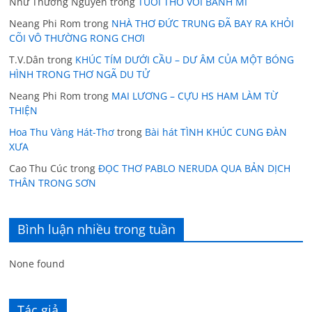
Như Thường Nguyễn
trong
TUỔI THƠ VỚI BÁNH MÌ
Neang Phi Rom
trong
NHÀ THƠ ĐỨC TRUNG ĐÃ BAY RA KHỎI
CÕI VÔ THƯỜNG RONG CHƠI
T.V.Dân
trong
KHÚC TÍM DƯỚI CẦU – DƯ ÂM CỦA MỘT BÓNG
HÌNH TRONG THƠ NGÃ DU TỬ
Neang Phi Rom
trong
MAI LƯƠNG – CỰU HS HAM LÀM TỪ
THIỆN
Hoa Thu Vàng Hát-Thơ
trong
Bài hát TÌNH KHÚC CUNG ĐÀN
XƯA
Cao Thu Cúc
trong
ĐỌC THƠ PABLO NERUDA QUA BẢN DỊCH
THÂN TRONG SƠN
Bình luận nhiều trong tuần
None found
Tác giả