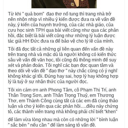
Từ khi ” quả bom” đạo thơ nổ tung thì trang nhà trở
nên nhộn nhịp vì nhiều ý kiến được đưa ra về vấn đề
này, ý kiến của huynh trưởng, của các nhà giáo, của
cựu học sinh TPH qua bài viết cũng như qua các phản
hồi, đặc biệt là bài viết cũng như những lý luận được
tác giả HH Đức đưa ra để bảo vệ cho lý lẽ của mình.
Tôi đã đọc tất cả những gì liên quan đến vấn đề này
trên trang nhà và mặc dù là người không có kiến thức
sâu về vấn đề văn học, tôi cũng đủ thông minh để suy
xét và phán đoán. Tôi nghĩ các bạn đọc quan tâm và
theo dõi về vấn đề ” đạo thơ ” này chắc cũng có ý nghĩ
không khác gì tôi. Đúng hay sai, hợp lý hay không hợp
lý là tuỳ ở sự nhận thức của người đọc.
Tôi xin cám ơn anh Phong Tâm, cô Phạm Thị Trí, anh
Thân Trọng Sơn, anh Thân Trọng Thuỷ, em Thương
Thơ, em Thành Công cùng tất cả các em đã cùng thảo
luận và cho ý kiến qua các phản hồi….điều này chứng
tỏ, các thành viên trang nhà không phải chỉ biết “khen”
để làm vừa lòng nhau mà còn có những lời ” bình luận
” sắc bén ” nếu cần ” để làm sáng tỏ vấn đề.