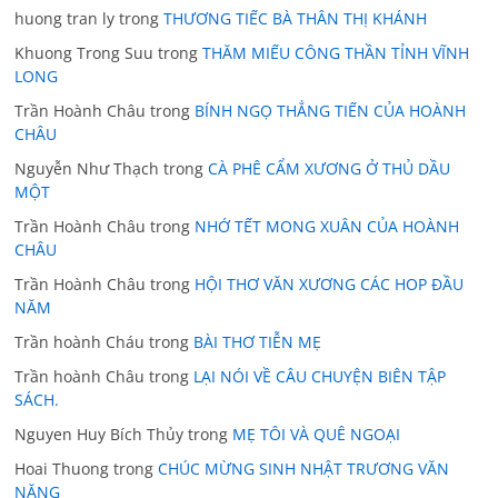
huong tran ly
trong
THƯƠNG TIẾC BÀ THÂN THỊ KHÁNH
Khuong Trong Suu
trong
THĂM MIẾU CÔNG THẦN TỈNH VĨNH
LONG
Trần Hoành Châu
trong
BÍNH NGỌ THẲNG TIẾN CỦA HOÀNH
CHÂU
Nguyễn Như Thạch
trong
CÀ PHÊ CẨM XƯƠNG Ở THỦ DẦU
MỘT
Trần Hoành Châu
trong
NHỚ TẾT MONG XUÂN CỦA HOÀNH
CHÂU
Trần Hoành Châu
trong
HỘI THƠ VĂN XƯƠNG CÁC HOP ĐẦU
NĂM
Trần hoành Cháu
trong
BÀI THƠ TIỄN MẸ
Trần hoành Châu
trong
LẠI NÓI VỀ CÂU CHUYỆN BIÊN TẬP
SÁCH.
Nguyen Huy Bích Thủy
trong
MẸ TÔI VÀ QUÊ NGOẠI
Hoai Thuong
trong
CHÚC MỪNG SINH NHẬT TRƯƠNG VĂN
NĂNG