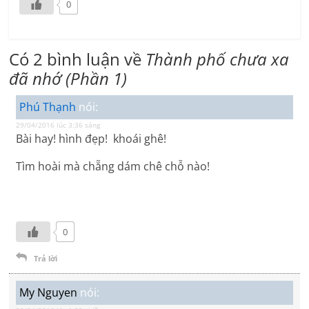
0
Có 2 bình luận về
Thành phố chưa xa
đã nhớ (Phần 1)
Phú Thạnh
nói:
29/04/2016 lúc 3:36 sáng
Bài hay! hình đẹp! khoái ghê!
Tìm hoài mà chẵng dám chê chỗ nào!
0
Trả lời
My Nguyen
nói: