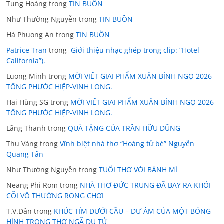
Tung Hoàng
trong
TIN BUỒN
Như Thường Nguyễn
trong
TIN BUỒN
Hà Phuong An
trong
TIN BUỒN
Patrice Tran
trong
Giới thiệu nhạc ghép trong clip: “Hotel
California”).
Luong Minh
trong
MỜI VIẾT GIAI PHẨM XUÂN BÍNH NGỌ 2026
TỐNG PHƯỚC HIỆP-VINH LONG.
Hai Hùng SG
trong
MỜI VIẾT GIAI PHẨM XUÂN BÍNH NGỌ 2026
TỐNG PHƯỚC HIỆP-VINH LONG.
Lãng Thanh
trong
QUÀ TẶNG CỦA TRẦN HỮU DŨNG
Thu Vàng
trong
Vĩnh biệt nhà thơ “Hoàng tử bé” Nguyễn
Quang Tấn
Như Thường Nguyễn
trong
TUỔI THƠ VỚI BÁNH MÌ
Neang Phi Rom
trong
NHÀ THƠ ĐỨC TRUNG ĐÃ BAY RA KHỎI
CÕI VÔ THƯỜNG RONG CHƠI
T.V.Dân
trong
KHÚC TÍM DƯỚI CẦU – DƯ ÂM CỦA MỘT BÓNG
HÌNH TRONG THƠ NGÃ DU TỬ