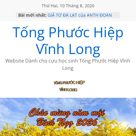
Thứ Hai, 10 Tháng 8, 2026
Bài mới nhất:
GIÃ TỪ ĐÀ LẠT của ANTH ĐOÀN
SÀI GÒN – HÒN NGỌC VIỄN ĐÔNG
Tống Phước Hiệp
KHÔNG ĐỀ 20 CỦA THÁI LÃO
KHÔNG ĐỀ 19 CỦA THÁI LÃO
CHÙM THƠ CỦA BÍCH HÀ
Vĩnh Long
Website Dành cho cựu học sinh Tống Phước Hiệp Vĩnh
Long