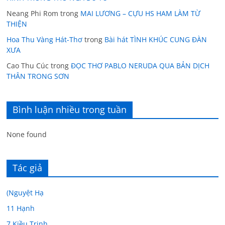
Neang Phi Rom
trong
MAI LƯƠNG – CỰU HS HAM LÀM TỪ
THIỆN
Hoa Thu Vàng Hát-Thơ
trong
Bài hát TÌNH KHÚC CUNG ĐÀN
XƯA
Cao Thu Cúc
trong
ĐỌC THƠ PABLO NERUDA QUA BẢN DỊCH
THÂN TRONG SƠN
Bình luận nhiều trong tuần
None found
Tác giả
(Nguyệt Hạ
11 Hạnh
7 Kiều Trinh