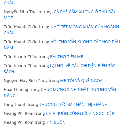
CHÂU
Nguyễn Như Thạch
trong
CÀ PHÊ CẨM XƯƠNG Ở THỦ DẦU
MỘT
Trần Hoành Châu
trong
NHỚ TẾT MONG XUÂN CỦA HOÀNH
CHÂU
Trần Hoành Châu
trong
HỘI THƠ VĂN XƯƠNG CÁC HOP ĐẦU
NĂM
Trần hoành Cháu
trong
BÀI THƠ TIỄN MẸ
Trần hoành Châu
trong
LẠI NÓI VỀ CÂU CHUYỆN BIÊN TẬP
SÁCH.
Nguyen Huy Bích Thủy
trong
MẸ TÔI VÀ QUÊ NGOẠI
Hoai Thuong
trong
CHÚC MỪNG SINH NHẬT TRƯƠNG VĂN
NĂNG
Lãng Thanh
trong
THƯƠNG TIẾC BÀ THÂN THỊ KHÁNH
Neang Phi Rom
trong
CHIA BUỒN CÙNG BÍCH NGỌC DIỆP
Neang Phi Rom
trong
TIN BUỒN