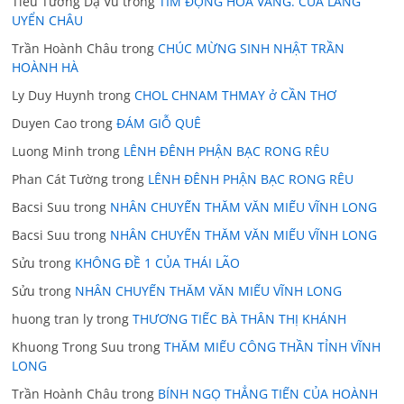
Tiêu Tương Dạ Vũ
trong
TÍM ĐỘNG HOA VÀNG. CỦA LÃNG
UYỂN CHÂU
Trần Hoành Châu
trong
CHÚC MỪNG SINH NHẬT TRẦN
HOÀNH HÀ
Ly Duy Huynh
trong
CHOL CHNAM THMAY ở CẦN THƠ
Duyen Cao
trong
ĐÁM GIỖ QUÊ
Luong Minh
trong
LÊNH ĐÊNH PHẬN BẠC RONG RÊU
Phan Cát Tường
trong
LÊNH ĐÊNH PHẬN BẠC RONG RÊU
Bacsi Suu
trong
NHÂN CHUYẾN THĂM VĂN MIẾU VĨNH LONG
Bacsi Suu
trong
NHÂN CHUYẾN THĂM VĂN MIẾU VĨNH LONG
Sửu
trong
KHÔNG ĐỀ 1 CỦA THÁI LÃO
Sửu
trong
NHÂN CHUYẾN THĂM VĂN MIẾU VĨNH LONG
huong tran ly
trong
THƯƠNG TIẾC BÀ THÂN THỊ KHÁNH
Khuong Trong Suu
trong
THĂM MIẾU CÔNG THẦN TỈNH VĨNH
LONG
Trần Hoành Châu
trong
BÍNH NGỌ THẲNG TIẾN CỦA HOÀNH