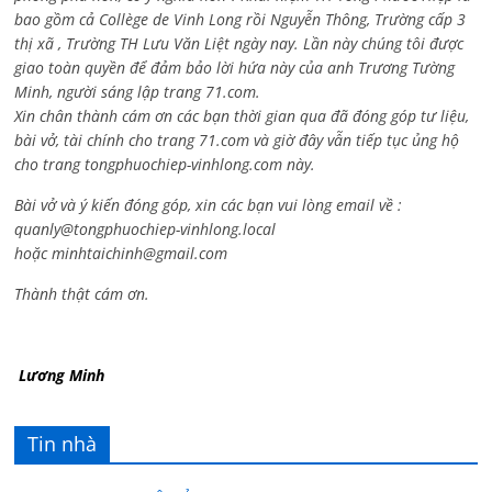
bao gồm cả
Collège de Vinh Long rồi Nguyễn Thông,
Trường cấp 3
thị xã , Trường TH Lưu Văn Liệt ngày nay. Lần này chúng tôi được
giao toàn quyền để đảm bảo lời hứa này của anh Trương Tường
Minh, người sáng lập trang 71.com.
Xin chân thành cám ơn các bạn thời gian qua đã đóng góp tư liệu,
bài vở, tài chính cho trang 71.com và giờ đây vẫn tiếp tục ủng hộ
cho trang tongphuochiep-vinhlong.com này.
Bài vở và ý kiến đóng góp, xin các bạn vui lòng email về :
quanly@tongphuochiep-vinhlong.local
hoặc
minhtaichinh@gmail.com
Thành thật cám ơn.
Lương Minh
Tin nhà