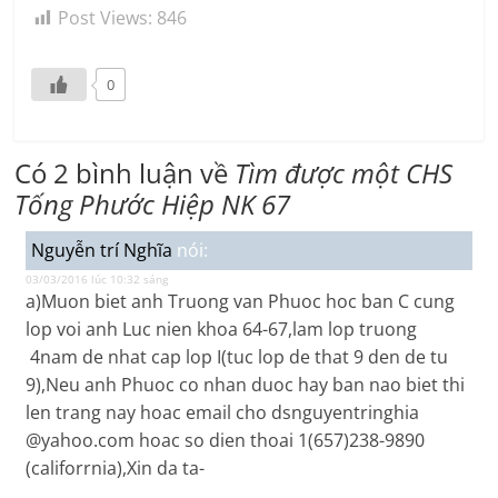
Post Views:
846
0
Có 2 bình luận về
Tìm được một CHS
Tống Phước Hiệp NK 67
Nguyễn trí Nghĩa
nói:
03/03/2016 lúc 10:32 sáng
a)Muon biet anh Truong van Phuoc hoc ban C cung
lop voi anh Luc nien khoa 64-67,lam lop truong
4nam de nhat cap lop I(tuc lop de that 9 den de tu
9),Neu anh Phuoc co nhan duoc hay ban nao biet thi
len trang nay hoac email cho dsnguyentringhia
@yahoo.com hoac so dien thoai 1(657)238-9890
(califorrnia),Xin da ta-