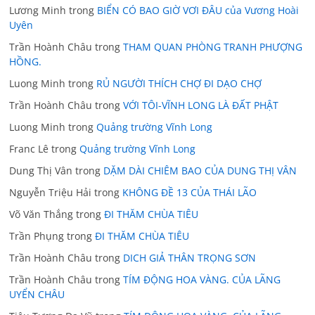
Lương Minh
trong
BIỂN CÓ BAO GIỜ VƠI ĐÂU của Vương Hoài
Uyên
Trần Hoành Châu
trong
THAM QUAN PHÒNG TRANH PHƯỢNG
HỒNG.
Luong Minh
trong
RỦ NGƯỜI THÍCH CHỢ ĐI DẠO CHỢ
Trần Hoành Châu
trong
VỚI TÔI-VĨNH LONG LÀ ĐẤT PHẬT
Luong Minh
trong
Quảng trường Vĩnh Long
Franc Lê
trong
Quảng trường Vĩnh Long
Dung Thị Vân
trong
DẶM DÀI CHIÊM BAO CỦA DUNG THỊ VÂN
Nguyễn Triệu Hải
trong
KHÔNG ĐỀ 13 CỦA THÁI LÃO
Võ Văn Thắng
trong
ĐI THĂM CHÙA TIÊU
Trần Phụng
trong
ĐI THĂM CHÙA TIÊU
Trần Hoành Châu
trong
DICH GIẢ THÂN TRỌNG SƠN
Trần Hoành Châu
trong
TÍM ĐỘNG HOA VÀNG. CỦA LÃNG
UYỂN CHÂU