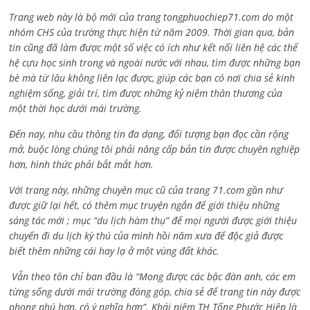
Trang web này là bộ mới của trang tongphuochiep71.com do một
nhóm CHS của trường thực hiện từ năm 2009. Thời gian qua, bản
tin cũng đã làm được một số việc có ích như kết nối liên hệ các thế
hệ cựu học sinh trong và ngoài nước với nhau, tìm được những bạn
bè mà từ lâu không liên lạc được, giúp các bạn có nơi chia sẻ kinh
nghiệm sống, giải trí, tìm được những kỷ niệm thân thương của
một thời học dưới mái trường.
Đến nay, nhu cầu thông tin đa dạng, đối tượng bạn đọc cần rộng
mở, buộc lòng chúng tôi phải nâng cấp bản tin được chuyên nghiệp
hơn, hình thức phải bắt mắt hơn.
Với trang này, những chuyên mục cũ của trang 71.com gần như
được giữ lại hết, có thêm mục truyện ngắn để giới thiệu những
sáng tác mới ; mục “du lịch hàm thụ” để mọi người được giới thiệu
chuyến đi du lịch kỳ thú của mình hồi năm xưa để độc giả được
biết thêm những cái hay lạ ở một vùng đất khác.
Vẫn theo tôn chỉ ban đầu là “Mong được các bậc đàn anh, các em
từng sống dưới mái trường đóng góp, chia sẻ để trang tin này được
phong phú hơn, có ý nghĩa hơn”. Khái niệm TH Tống Phước Hiệp là