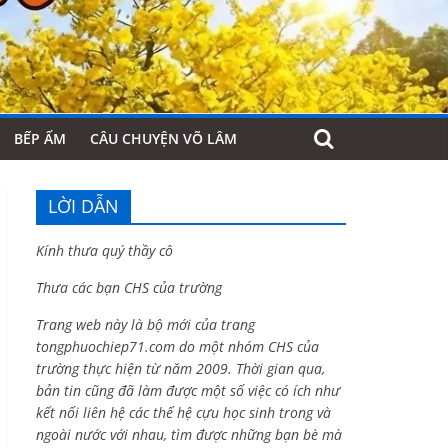
BẾP ẤM
CÂU CHUYỆN VÕ LÂM
LỜI DẪN
Kính thưa quý thầy cô
Thưa các bạn CHS của trường
Trang web này là bộ mới của trang
tongphuochiep71.com do một nhóm CHS của
trường thực hiện từ năm 2009. Thời gian qua,
bản tin cũng đã làm được một số việc có ích như
kết nối liên hệ các thế hệ cựu học sinh trong và
ngoài nước với nhau, tìm được những bạn bè mà