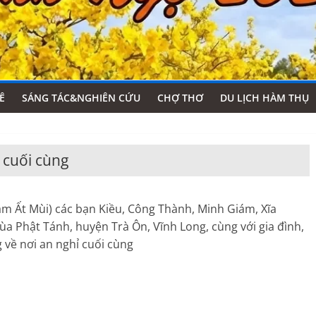
Ê
SÁNG TÁC&NGHIÊN CỨU
CHỢ THƠ
DU LỊCH HÀM THỤ
 cuối cùng
m Ất Mùi) các bạn Kiều, Công Thành, Minh Giám, Xĩa
ùa Phật Tánh, huyện Trà Ôn, Vĩnh Long, cùng với gia đình,
 về nơi an nghỉ cuối cùng