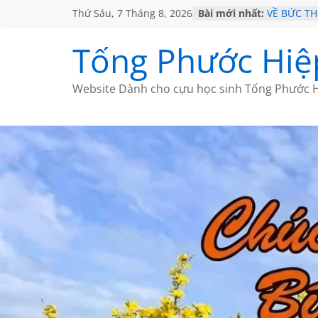
Thứ Sáu, 7 Tháng 8, 2026
Bài mới nhất:
VỀ BỨC T
GẶP Ở MỸ
HỌC SỬ H
Tống Phước Hiệ
MỘT ĐỜI 
SÁCH
BẤT CHỢT
Website Dành cho cựu học sinh Tống Phước H
CÀ PHÊ N