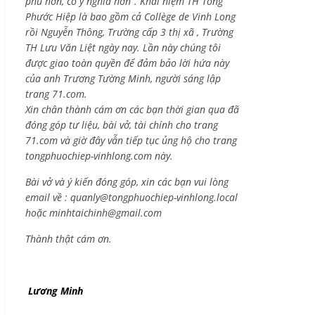
phú hơn, có ý nghĩa hơn”. Khái niệm TH Tống
Phước Hiệp là bao gồm cả
Collège de Vinh Long
rồi Nguyễn Thông,
Trường cấp 3 thị xã , Trường
TH Lưu Văn Liệt ngày nay. Lần này chúng tôi
được giao toàn quyền để đảm bảo lời hứa này
của anh Trương Tường Minh, người sáng lập
trang 71.com.
Xin chân thành cám ơn các bạn thời gian qua đã
đóng góp tư liệu, bài vở, tài chính cho trang
71.com và giờ đây vẫn tiếp tục ủng hộ cho trang
tongphuochiep-vinhlong.com này.
Bài vở và ý kiến đóng góp, xin các bạn vui lòng
email về :
quanly@tongphuochiep-vinhlong.local
hoặc
minhtaichinh@gmail.com
Thành thật cám ơn.
Lương Minh