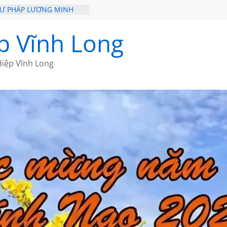
HƯ PHÁP LƯƠNG MINH
ỒI XƯA
p Vĩnh Long
ĐI QUA NHỮNG TRANG
 CỦA CHÂU LỆ DUNG
iệp Vĩnh Long
GẮM NÚI