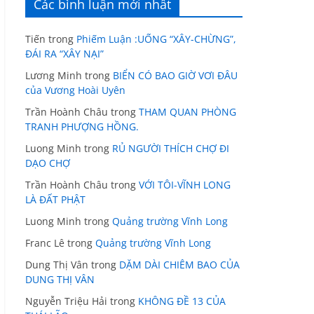
Các bình luận mới nhất
Tiến
trong
Phiếm Luận :UỐNG “XÂY-CHỪNG”,
ĐÁI RA “XÂY NẠI”
Lương Minh
trong
BIỂN CÓ BAO GIỜ VƠI ĐÂU
của Vương Hoài Uyên
Trần Hoành Châu
trong
THAM QUAN PHÒNG
TRANH PHƯỢNG HỒNG.
Luong Minh
trong
RỦ NGƯỜI THÍCH CHỢ ĐI
DẠO CHỢ
Trần Hoành Châu
trong
VỚI TÔI-VĨNH LONG
LÀ ĐẤT PHẬT
Luong Minh
trong
Quảng trường Vĩnh Long
Franc Lê
trong
Quảng trường Vĩnh Long
Dung Thị Vân
trong
DẶM DÀI CHIÊM BAO CỦA
DUNG THỊ VÂN
Nguyễn Triệu Hải
trong
KHÔNG ĐỀ 13 CỦA