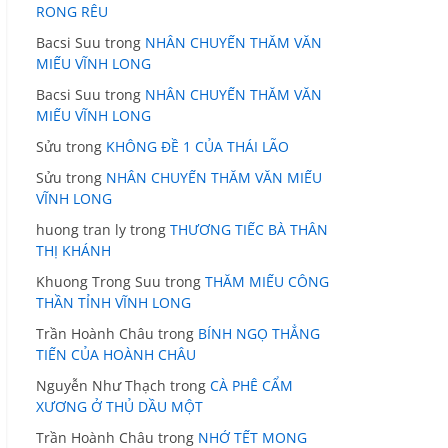
RONG RÊU
Bacsi Suu
trong
NHÂN CHUYẾN THĂM VĂN
MIẾU VĨNH LONG
Bacsi Suu
trong
NHÂN CHUYẾN THĂM VĂN
MIẾU VĨNH LONG
Sửu
trong
KHÔNG ĐỀ 1 CỦA THÁI LÃO
Sửu
trong
NHÂN CHUYẾN THĂM VĂN MIẾU
VĨNH LONG
huong tran ly
trong
THƯƠNG TIẾC BÀ THÂN
THỊ KHÁNH
Khuong Trong Suu
trong
THĂM MIẾU CÔNG
THẦN TỈNH VĨNH LONG
Trần Hoành Châu
trong
BÍNH NGỌ THẲNG
TIẾN CỦA HOÀNH CHÂU
Nguyễn Như Thạch
trong
CÀ PHÊ CẨM
XƯƠNG Ở THỦ DẦU MỘT
Trần Hoành Châu
trong
NHỚ TẾT MONG