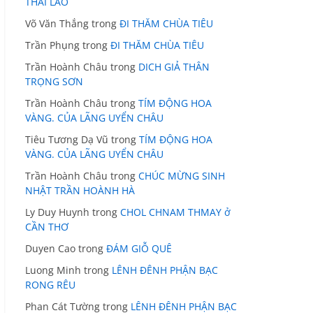
THÁI LÃO
Võ Văn Thắng
trong
ĐI THĂM CHÙA TIÊU
Trần Phụng
trong
ĐI THĂM CHÙA TIÊU
Trần Hoành Châu
trong
DICH GIẢ THÂN
TRỌNG SƠN
Trần Hoành Châu
trong
TÍM ĐỘNG HOA
VÀNG. CỦA LÃNG UYỂN CHÂU
Tiêu Tương Dạ Vũ
trong
TÍM ĐỘNG HOA
VÀNG. CỦA LÃNG UYỂN CHÂU
Trần Hoành Châu
trong
CHÚC MỪNG SINH
NHẬT TRẦN HOÀNH HÀ
Ly Duy Huynh
trong
CHOL CHNAM THMAY ở
CẦN THƠ
Duyen Cao
trong
ĐÁM GIỖ QUÊ
Luong Minh
trong
LÊNH ĐÊNH PHẬN BẠC
RONG RÊU
Phan Cát Tường
trong
LÊNH ĐÊNH PHẬN BẠC