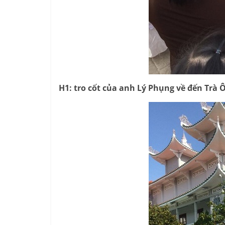
H1: tro cốt của anh Lý Phụng về đến Trà Ô