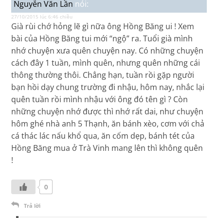
Nguyễn Văn Lần
nói:
27/10/2015 lúc 6:46 chiều
Già rùi chớ hỏng lẽ gì nữa ông Hồng Băng ui ! Xem
bài của Hồng Băng tui mới “ngộ” ra. Tuổi già mình
nhớ chuyện xưa quên chuyện nay. Có những chuyện
cách đây 1 tuần, mình quên, nhưng quên những cái
thông thường thôi. Chẳng hạn, tuần rồi gặp người
bạn hồi dạy chung trường đi nhậu, hôm nay, nhắc lại
quên tuần rồi mình nhậu với ông đó tên gì ? Còn
những chuyện nhớ được thì nhớ rất dai, như chuyện
hôm ghé nhà anh 5 Thạnh, ăn bánh xèo, cơm với chả
cá thác lác nấu khổ qua, ăn cốm dẹp, bánh tét của
Hồng Băng mua ở Trà Vinh mang lên thì không quên
!
0
Trả lời