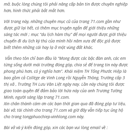
mở, buộc lòng chúng tôi phải nâng cấp bản tin được chuyên nghiệp
hơn, hình thức phải bắt mắt hơn.
Với trang này, những chuyên mục cũ của trang 71.com gần như
được giữ lại hết, có thêm mục truyện ngắn để giới thiệu những
sáng tác mới ; mục “du lịch hàm thụ” để mọi người được giới thiệu
chuyến đi du lịch kỳ thú của mình hồi năm xưa để độc giả được
biết thêm những cái hay lạ ở một vùng đất khác.
Vẫn theo tôn chỉ ban đầu là “Mong được các bậc đàn anh, các em
từng sống dưới mái trường đóng góp, chia sẻ để trang tin này được
phong phú hơn, có ý nghĩa hơn”. Khái niệm TH Tống Phước Hiệp là
bao gồm cả
Collège de Vinh Long rồi Nguyễn Thông,
Trường cấp 3
thị xã , Trường TH Lưu Văn Liệt ngày nay. Lần này chúng tôi được
giao toàn quyền để đảm bảo lời hứa này của anh Trương Tường
Minh, người sáng lập trang 71.com.
Xin chân thành cám ơn các bạn thời gian qua đã đóng góp tư liệu,
bài vở, tài chính cho trang 71.com và giờ đây vẫn tiếp tục ủng hộ
cho trang tongphuochiep-vinhlong.com này.
Bài vở và ý kiến đóng góp, xin các bạn vui lòng email về :