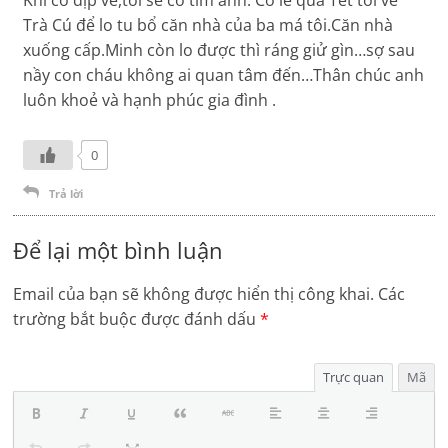
Khi có dịp về,tôi sẽ cố tìm anh. Có lẻ qua Tết tôi về
Trà Cú để lo tu bổ căn nhà của ba má tôi.Căn nhà
xuống cấp.Minh còn lo được thì ráng giử gìn…sợ sau
nầy con cháu không ai quan tâm đến…Thân chúc anh
luôn khoẻ và hạnh phúc gia đình .
0
Trả lời
Để lại một bình luận
Email của bạn sẽ không được hiển thị công khai.
Các
trường bắt buộc được đánh dấu
*
Trực quan
Mã