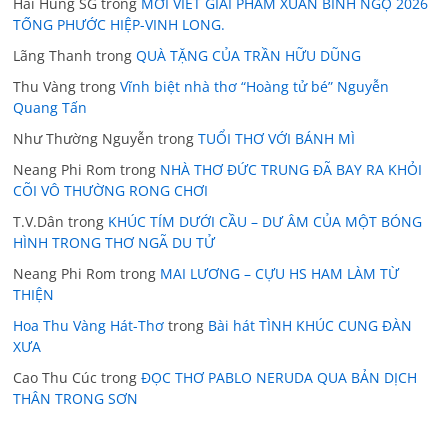
Hai Hùng SG
trong
MỜI VIẾT GIAI PHẨM XUÂN BÍNH NGỌ 2026
TỐNG PHƯỚC HIỆP-VINH LONG.
Lãng Thanh
trong
QUÀ TẶNG CỦA TRẦN HỮU DŨNG
Thu Vàng
trong
Vĩnh biệt nhà thơ “Hoàng tử bé” Nguyễn
Quang Tấn
Như Thường Nguyễn
trong
TUỔI THƠ VỚI BÁNH MÌ
Neang Phi Rom
trong
NHÀ THƠ ĐỨC TRUNG ĐÃ BAY RA KHỎI
CÕI VÔ THƯỜNG RONG CHƠI
T.V.Dân
trong
KHÚC TÍM DƯỚI CẦU – DƯ ÂM CỦA MỘT BÓNG
HÌNH TRONG THƠ NGÃ DU TỬ
Neang Phi Rom
trong
MAI LƯƠNG – CỰU HS HAM LÀM TỪ
THIỆN
Hoa Thu Vàng Hát-Thơ
trong
Bài hát TÌNH KHÚC CUNG ĐÀN
XƯA
Cao Thu Cúc
trong
ĐỌC THƠ PABLO NERUDA QUA BẢN DỊCH
THÂN TRONG SƠN