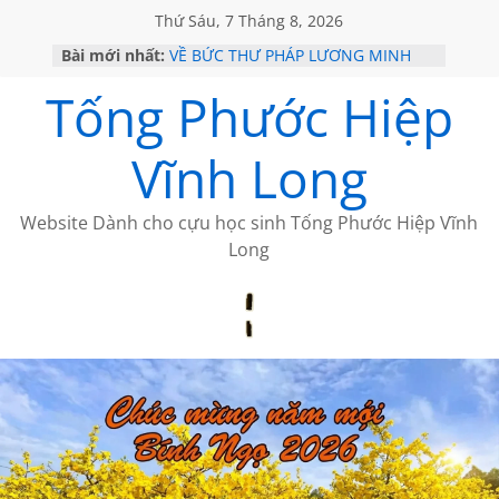
Thứ Sáu, 7 Tháng 8, 2026
Bài mới nhất:
VỀ BỨC THƯ PHÁP LƯƠNG MINH
GẶP Ở MỸ
Tống Phước Hiệp
HỌC SỬ HỒI XƯA
MỘT ĐỜI ĐI QUA NHỮNG TRANG
SÁCH
Vĩnh Long
BẤT CHỢT CỦA CHÂU LỆ DUNG
CÀ PHÊ NGẮM NÚI
Website Dành cho cựu học sinh Tống Phước Hiệp Vĩnh
Long