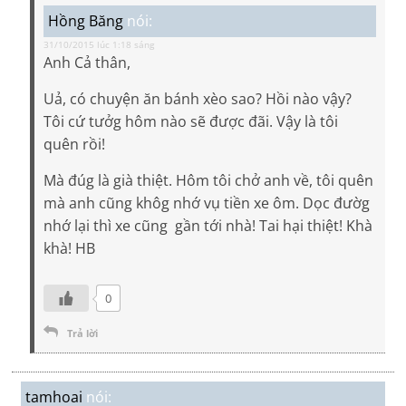
Hồng Băng
nói:
31/10/2015 lúc 1:18 sáng
Anh Cả thân,
Uả, có chuyện ăn bánh xèo sao? Hồi nào vậy?
Tôi cứ tưởg hôm nào sẽ được đãi. Vậy là tôi
quên rồi!
Mà đúg là già thiệt. Hôm tôi chở anh về, tôi quên
mà anh cũng khôg nhớ vụ tiền xe ôm. Dọc đườg
nhớ lại thì xe cũng gần tới nhà! Tai hại thiệt! Khà
khà! HB
0
Trả lời
tamhoai
nói: