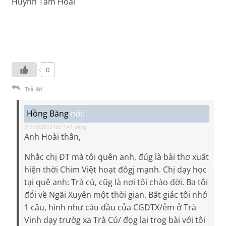
Huỳnh Tâm Hoài
0
Trả lời
Hồng Băng
nói:
31/10/2015 lúc 1:41 sáng
Anh Hoài thân,
Nhắc chị ĐT mà tôi quên anh, đúg là bài thơ xuất
hiện thời Chim Việt hoạt đôgj mạnh. Chị dạy học
tại quê anh: Trà cú, cũg là nơi tôi chào đời. Ba tôi
đổi về Ngãi Xuyên một thời gian. Bất giác tôi nhớ
1 câu, hình như câu đầu của CGDTX/ẻm ở Trà
Vinh dạy trườg xa Trà Cú/ đọg lại trog bài với tôi