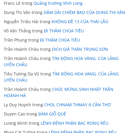
Franc Lê
trong
Quảng trường Vĩnh Long
Dung Thị Vân
trong
DẶM DÀI CHIÊM BAO CỦA DUNG THỊ VÂN
Nguyễn Triệu Hải
trong
KHÔNG ĐỀ 13 CỦA THÁI LÃO
Võ Văn Thắng
trong
ĐI THĂM CHÙA TIÊU
Trần Phụng
trong
ĐI THĂM CHÙA TIÊU
Trần Hoành Châu
trong
DICH GIẢ THÂN TRỌNG SƠN
Trần Hoành Châu
trong
TÍM ĐỘNG HOA VÀNG. CỦA LÃNG
UYỂN CHÂU
Tiêu Tương Dạ Vũ
trong
TÍM ĐỘNG HOA VÀNG. CỦA LÃNG
UYỂN CHÂU
Trần Hoành Châu
trong
CHÚC MỪNG SINH NHẬT TRẦN
HOÀNH HÀ
Ly Duy Huynh
trong
CHOL CHNAM THMAY ở CẦN THƠ
Duyen Cao
trong
ĐÁM GIỖ QUÊ
Luong Minh
trong
LÊNH ĐÊNH PHẬN BẠC RONG RÊU
Phan Cát Tường
trong
LÊNH ĐÊNH PHẬN BẠC RONG RÊU