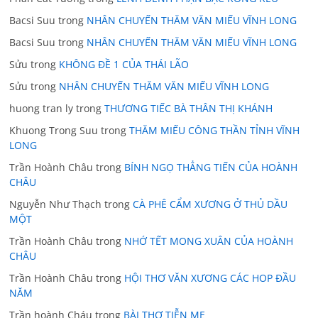
Bacsi Suu
trong
NHÂN CHUYẾN THĂM VĂN MIẾU VĨNH LONG
Bacsi Suu
trong
NHÂN CHUYẾN THĂM VĂN MIẾU VĨNH LONG
Sửu
trong
KHÔNG ĐỀ 1 CỦA THÁI LÃO
Sửu
trong
NHÂN CHUYẾN THĂM VĂN MIẾU VĨNH LONG
huong tran ly
trong
THƯƠNG TIẾC BÀ THÂN THỊ KHÁNH
Khuong Trong Suu
trong
THĂM MIẾU CÔNG THẦN TỈNH VĨNH
LONG
Trần Hoành Châu
trong
BÍNH NGỌ THẲNG TIẾN CỦA HOÀNH
CHÂU
Nguyễn Như Thạch
trong
CÀ PHÊ CẨM XƯƠNG Ở THỦ DẦU
MỘT
Trần Hoành Châu
trong
NHỚ TẾT MONG XUÂN CỦA HOÀNH
CHÂU
Trần Hoành Châu
trong
HỘI THƠ VĂN XƯƠNG CÁC HOP ĐẦU
NĂM
Trần hoành Cháu
trong
BÀI THƠ TIỄN MẸ