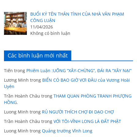
BUỔI KÝ TÊN THÂN TÌNH CỦA NHÀ VĂN PHẠM
CÔNG LUẬN
11/04/2026
Không có bình luận
Các bình luận mới nhất
Tiến
trong
Phiếm Luận :UỐNG “XÂY-CHỪNG”, ĐÁI RA “XÂY NẠI”
Lương Minh
trong
BIỂN CÓ BAO GIỜ VƠI ĐÂU của Vương Hoài
Uyên
Trần Hoành Châu
trong
THAM QUAN PHÒNG TRANH PHƯỢNG
HỒNG.
Luong Minh
trong
RỦ NGƯỜI THÍCH CHỢ ĐI DẠO CHỢ
Trần Hoành Châu
trong
VỚI TÔI-VĨNH LONG LÀ ĐẤT PHẬT
Luong Minh
trong
Quảng trường Vĩnh Long