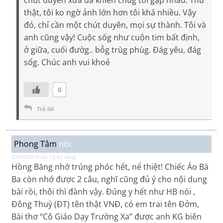
chút duyên xưa đã khiến chúg tôi gặp nhau. Thú
thật, tôi ko ngờ ảnh lớn hơn tôi khá nhiều. Vậy
đó, chỉ cần một chút duyên, mọi sự thành. Tôi và
anh cũng vậy! Cuộc sốg như cuộn tim bất định,
ở giữa, cuối đườg.. bỗg trùg phùg. Đág yêu, đág
sốg. Chúc anh vui khoẻ
0
Trả lời
Phong Tâm
nói:
27/10/2015 lúc 12:42 sáng
Hồng Băng nhớ trúng phóc hết, nể thiệt! Chiếc Áo Bà
Ba còn nhớ được 2 câu, nghĩ cũng đủ ý cho nội dung
bài rồi, thôi thì đành vậy. Đúng y hết như HB nói ,
Đông Thuỳ (ĐT) tên thật VNĐ, có em trai tên Đởm,
Bài thơ “Cô Giáo Dạy Trường Xa” được anh KG biên