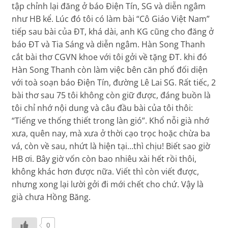
tập chỉnh lại đăng ở báo Điện Tín, SG và diễn ngâm
như HB kể. Lúc đó tôi có làm bài “Cô Giáo Việt Nam”
tiếp sau bài của ĐT, khá dài, anh KG cũng cho đăng ở
báo ĐT và Tia Sáng và diễn ngâm. Hàn Song Thanh
cắt bài thơ CGVN khoe với tôi gởi về tặng ĐT. khi đó
Hàn Song Thanh còn làm việc bên căn phố đối diện
với toà soạn báo Điện Tín, đường Lê Lai SG. Rất tiếc, 2
bài thơ sau 75 tôi không còn giữ được, đáng buồn là
tôi chỉ nhớ nội dung và câu đầu bài của tôi thôi:
“Tiếng ve thống thiết trong làn gió”. Khổ nỗi già nhớ
xưa, quên nay, mà xưa ở thời cạo trọc hoặc chừa ba
vá, còn về sau, nhứt là hiện tại…thì chịu! Biết sao giờ
HB ơi. Bây giờ vốn còn bao nhiêu xài hết rồi thôi,
không khác hơn được nữa. Viết thì còn viết được,
nhưng xong lại lười gởi đi mới chết cho chứ. Vậy là
già chưa Hồng Băng.
0