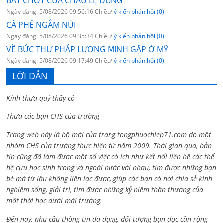
BẤT CHỢT CỦA CHÂU LỆ DUNG
Ngày đăng: 5/08/2026 09:56:16 Chiều/
ý kiến phản hồi (0)
CÀ PHÊ NGẮM NÚI
Ngày đăng: 5/08/2026 09:35:34 Chiều/
ý kiến phản hồi (0)
VỀ BỨC THƯ PHÁP LƯƠNG MINH GẶP Ở MỸ
Ngày đăng: 5/08/2026 09:17:49 Chiều/
ý kiến phản hồi (0)
LỜI DẪN
Kính thưa quý thầy cô
Thưa các bạn CHS của trường
Trang web này là bộ mới của trang tongphuochiep71.com do một
nhóm CHS của trường thực hiện từ năm 2009. Thời gian qua, bản
tin cũng đã làm được một số việc có ích như kết nối liên hệ các thế
hệ cựu học sinh trong và ngoài nước với nhau, tìm được những bạn
bè mà từ lâu không liên lạc được, giúp các bạn có nơi chia sẻ kinh
nghiệm sống, giải trí, tìm được những kỷ niệm thân thương của
một thời học dưới mái trường.
Đến nay, nhu cầu thông tin đa dạng, đối tượng bạn đọc cần rộng