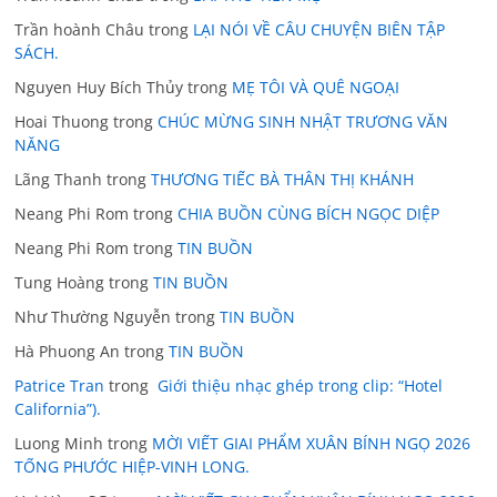
Trần hoành Châu
trong
LẠI NÓI VỀ CÂU CHUYỆN BIÊN TẬP
SÁCH.
Nguyen Huy Bích Thủy
trong
MẸ TÔI VÀ QUÊ NGOẠI
Hoai Thuong
trong
CHÚC MỪNG SINH NHẬT TRƯƠNG VĂN
NĂNG
Lãng Thanh
trong
THƯƠNG TIẾC BÀ THÂN THỊ KHÁNH
Neang Phi Rom
trong
CHIA BUỒN CÙNG BÍCH NGỌC DIỆP
Neang Phi Rom
trong
TIN BUỒN
Tung Hoàng
trong
TIN BUỒN
Như Thường Nguyễn
trong
TIN BUỒN
Hà Phuong An
trong
TIN BUỒN
Patrice Tran
trong
Giới thiệu nhạc ghép trong clip: “Hotel
California”).
Luong Minh
trong
MỜI VIẾT GIAI PHẨM XUÂN BÍNH NGỌ 2026
TỐNG PHƯỚC HIỆP-VINH LONG.