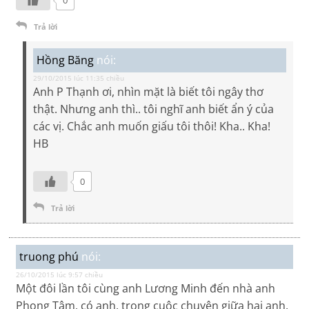
0
Trả lời
Hồng Băng
nói:
29/10/2015 lúc 11:35 chiều
Anh P Thạnh ơi, nhìn mặt là biết tôi ngây thơ
thật. Nhưng anh thì.. tôi nghĩ anh biết ẩn ý của
các vị. Chắc anh muốn giấu tôi thôi! Kha.. Kha!
HB
0
Trả lời
truong phú
nói:
26/10/2015 lúc 9:57 chiều
Một đôi lần tôi cùng anh Lương Minh đến nhà anh
Phong Tâm, có anh, trong cuộc chuyện giữa hai anh,