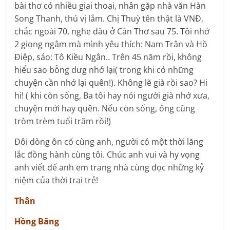
bài thơ có nhiều giai thoại, nhân gặp nhà văn Hàn
Song Thanh, thú vị lắm. Chị Thuỳ tên thật là VNĐ,
chắc ngoài 70, nghe đâu ở Cân Thơ sau 75. Tôi nhớ
2 giọng ngâm mà mình yêu thích: Nam Trân và Hồ
Điệp, sáo: Tô Kiều Ngân.. Trên 45 năm rồi, không
hiểu sao bỗng dưg nhớ lại( trong khi có những
chuyện cần nhớ lại quên!). Không lẽ già rồi sao? Hi
hi! ( khi còn sống, Ba tôi hay nói người già nhớ xưa,
chuyện mới hay quên. Nếu còn sống, ông cũng
tròm trèm tuổi trăm rồi!)
Đôi dòng ôn cố cùng anh, người có một thời lăng
lắc đồng hành cùng tôi. Chúc anh vui và hy vọng
anh viết để anh em trang nhà cùng đọc những kỷ
niệm của thời trai trẻ!
Thân
Hồng Băng