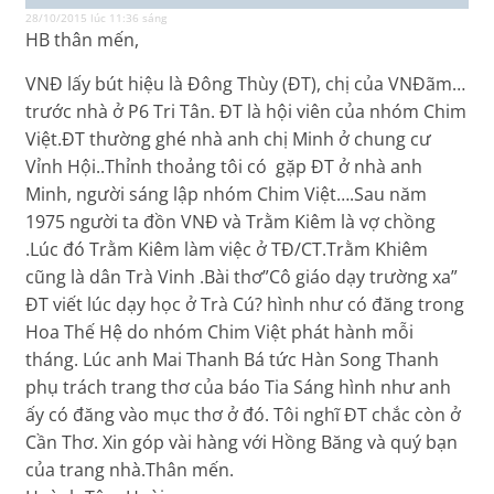
28/10/2015 lúc 11:36 sáng
HB thân mến,
VNĐ lấy bút hiệu là Đông Thùy (ĐT), chị của VNĐãm…
trước nhà ở P6 Tri Tân. ĐT là hội viên của nhóm Chim
Việt.ĐT thường ghé nhà anh chị Minh ở chung cư
Vỉnh Hội..Thỉnh thoảng tôi có gặp ĐT ở nhà anh
Minh, người sáng lập nhóm Chim Việt….Sau năm
1975 người ta đồn VNĐ và Trằm Kiêm là vợ chồng
.Lúc đó Trằm Kiêm làm việc ở TĐ/CT.Trằm Khiêm
cũng là dân Trà Vinh .Bài thơ”Cô giáo dạy trường xa”
ĐT viết lúc dạy học ở Trà Cú? hình như có đăng trong
Hoa Thế Hệ do nhóm Chim Việt phát hành mỗi
tháng. Lúc anh Mai Thanh Bá tức Hàn Song Thanh
phụ trách trang thơ của báo Tia Sáng hình như anh
ấy có đăng vào mục thơ ở đó. Tôi nghĩ ĐT chắc còn ở
Cần Thơ. Xin góp vài hàng với Hồng Băng và quý bạn
của trang nhà.Thân mến.