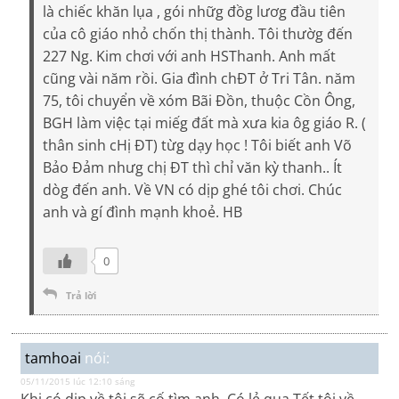
là chiếc khăn lụa , gói nhữg đồg lươg đầu tiên
của cô giáo nhỏ chốn thị thành. Tôi thườg đến
227 Ng. Kim chơi với anh HSThanh. Anh mất
cũng vài năm rồi. Gia đình chĐT ở Tri Tân. năm
75, tôi chuyển về xóm Bãi Đồn, thuộc Cồn Ông,
BGH làm việc tại miếg đất mà xưa kia ôg giáo R. (
thân sinh cHị ĐT) từg dạy học ! Tôi biết anh Võ
Bảo Đảm nhưg chị ĐT thì chỉ văn kỳ thanh.. Ít
dòg đến anh. Về VN có dịp ghé tôi chơi. Chúc
anh và gí đình mạnh khoẻ. HB
0
Trả lời
tamhoai
nói:
05/11/2015 lúc 12:10 sáng