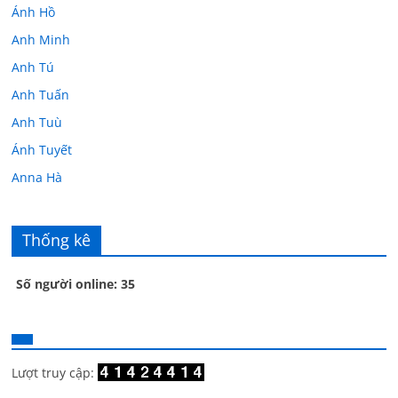
Ánh Hồ
Anh Minh
Anh Tú
Anh Tuấn
Anh Tuù
Ánh Tuyết
Anna Hà
Anth Đoàn
Âu Tú Vân
Thống kê
Bác sĩ Hoa
Số người online: 35
Bác sĩ Stephen Mak
Bác Đạt
Bác Đạt
Bạch Cúc
Lượt truy cập:
Bạch Huệ