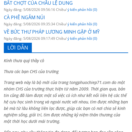
BẤT CHỢT CỦA CHÂU LỆ DUNG
Ngày đăng: 5/08/2026 09:56:16 Chiều/
ý kiến phản hồi (0)
CÀ PHÊ NGẮM NÚI
Ngày đăng: 5/08/2026 09:35:34 Chiều/
ý kiến phản hồi (0)
VỀ BỨC THƯ PHÁP LƯƠNG MINH GẶP Ở MỸ
Ngày đăng: 5/08/2026 09:17:49 Chiều/
ý kiến phản hồi (0)
LỜI DẪN
Kính thưa quý thầy cô
Thưa các bạn CHS của trường
Trang web này là bộ mới của trang tongphuochiep71.com do một
nhóm CHS của trường thực hiện từ năm 2009. Thời gian qua, bản
tin cũng đã làm được một số việc có ích như kết nối liên hệ các thế
hệ cựu học sinh trong và ngoài nước với nhau, tìm được những bạn
bè mà từ lâu không liên lạc được, giúp các bạn có nơi chia sẻ kinh
nghiệm sống, giải trí, tìm được những kỷ niệm thân thương của
một thời học dưới mái trường.