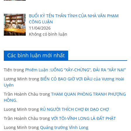
BUỔI KÝ TÊN THÂN TÌNH CỦA NHÀ VĂN PHẠM
CÔNG LUẬN
11/04/2026
Không có bình luận
Các bình luận mới nhất
Tiến
trong
Phiếm Luận :UỐNG “XÂY-CHỪNG”, ĐÁI RA “XÂY NẠI”
Lương Minh
trong
BIỂN CÓ BAO GIỜ VƠI ĐÂU của Vương Hoài
Uyên
Trần Hoành Châu
trong
THAM QUAN PHÒNG TRANH PHƯỢNG
HỒNG.
Luong Minh
trong
RỦ NGƯỜI THÍCH CHỢ ĐI DẠO CHỢ
Trần Hoành Châu
trong
VỚI TÔI-VĨNH LONG LÀ ĐẤT PHẬT
Luong Minh
trong
Quảng trường Vĩnh Long