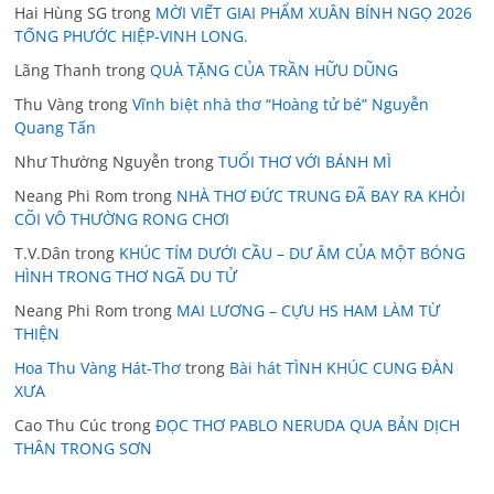
Hai Hùng SG
trong
MỜI VIẾT GIAI PHẨM XUÂN BÍNH NGỌ 2026
TỐNG PHƯỚC HIỆP-VINH LONG.
Lãng Thanh
trong
QUÀ TẶNG CỦA TRẦN HỮU DŨNG
Thu Vàng
trong
Vĩnh biệt nhà thơ “Hoàng tử bé” Nguyễn
Quang Tấn
Như Thường Nguyễn
trong
TUỔI THƠ VỚI BÁNH MÌ
Neang Phi Rom
trong
NHÀ THƠ ĐỨC TRUNG ĐÃ BAY RA KHỎI
CÕI VÔ THƯỜNG RONG CHƠI
T.V.Dân
trong
KHÚC TÍM DƯỚI CẦU – DƯ ÂM CỦA MỘT BÓNG
HÌNH TRONG THƠ NGÃ DU TỬ
Neang Phi Rom
trong
MAI LƯƠNG – CỰU HS HAM LÀM TỪ
THIỆN
Hoa Thu Vàng Hát-Thơ
trong
Bài hát TÌNH KHÚC CUNG ĐÀN
XƯA
Cao Thu Cúc
trong
ĐỌC THƠ PABLO NERUDA QUA BẢN DỊCH
THÂN TRONG SƠN