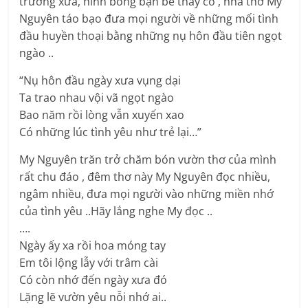
trường xưa, hình bóng bạn bè thầy cô , nhà thơ My
Nguyên táo bạo đưa mọi người về những mối tình
đầu huyền thoại bằng những nụ hôn đầu tiên ngọt
ngào ..
“Nụ hôn đầu ngày xưa vụng dại
Ta trao nhau vội vã ngọt ngào
Bao năm rồi lòng vẫn xuyến xao
Có những lúc tình yêu như trẻ lại…”
My Nguyên trăn trở chăm bón vườn thơ của mình
rất chu đáo , đêm thơ này My Nguyên đọc nhiều,
ngâm nhiều, đưa mọi người vào những miền nhớ
của tình yêu ..Hãy lắng nghe My đọc ..
….
Ngày ấy xa rồi hoa móng tay
Em tôi lộng lẫy với trâm cài
Có còn nhớ đến ngày xưa đó
Lặng lẽ vườn yêu nỗi nhớ ai..