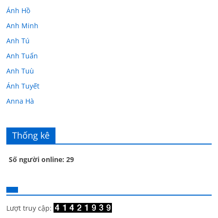
Ánh Hồ
Anh Minh
Anh Tú
Anh Tuấn
Anh Tuù
Ánh Tuyết
Anna Hà
Anth Đoàn
Âu Tú Vân
Thống kê
Bác sĩ Hoa
Số người online: 29
Bác sĩ Stephen Mak
Bác Đạt
Bác Đạt
Bạch Cúc
Lượt truy cập: