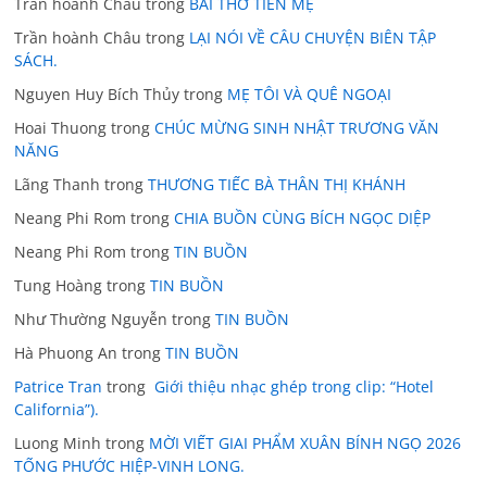
Trần hoành Cháu
trong
BÀI THƠ TIỄN MẸ
Trần hoành Châu
trong
LẠI NÓI VỀ CÂU CHUYỆN BIÊN TẬP
SÁCH.
Nguyen Huy Bích Thủy
trong
MẸ TÔI VÀ QUÊ NGOẠI
Hoai Thuong
trong
CHÚC MỪNG SINH NHẬT TRƯƠNG VĂN
NĂNG
Lãng Thanh
trong
THƯƠNG TIẾC BÀ THÂN THỊ KHÁNH
Neang Phi Rom
trong
CHIA BUỒN CÙNG BÍCH NGỌC DIỆP
Neang Phi Rom
trong
TIN BUỒN
Tung Hoàng
trong
TIN BUỒN
Như Thường Nguyễn
trong
TIN BUỒN
Hà Phuong An
trong
TIN BUỒN
Patrice Tran
trong
Giới thiệu nhạc ghép trong clip: “Hotel
California”).
Luong Minh
trong
MỜI VIẾT GIAI PHẨM XUÂN BÍNH NGỌ 2026
TỐNG PHƯỚC HIỆP-VINH LONG.