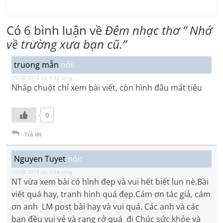
Có 6 bình luận về
Đêm nhạc thơ ” Nhớ
về trường xưa bạn cũ.”
truong mẫn
nói:
09/08/2015 lúc 8:32 sáng
Nhấp chuột chỉ xem bài viết, còn hình đâu mất tiêu
0
Trả lời
Nguyen Tuyet
nói:
10/08/2015 lúc 6:54 sáng
NT vừa xem bài có hình đẹp và vui hết biết lun nè.Bài
viết quá hay, tranh hinh quá đẹp.Cám ơn tác giả, cám
ơn anh LM post bài hay và vui quá. Các anh và các
bạn đều vui vẻ và rạng rở quá đi Chúc sức khỏe và