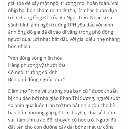
giải tỏa để xây một ngôi trường mới hoàn toàn. Với
nhịp hai bốn chậm rãi thiết tha, lời nhạc buồn dựa
trên khung Ông Đồ của Vũ Ngọc Liên. Nhạc sĩ so
sánh hình ảnh ngôi trường TPH yêu dấu với hình
ảnh ông đồ già đã đi vào dĩ vãng trong phố đông
người qua. Lời nhạc bắt đầu với giai điệu nhẹ nhàng
hồn nhiên ..
“Ven dòng sông hiền hòa
Hàng phượng vỹ thướt tha
Có ngôi trường cổ kính
Bên phố đông người qua.”
Đêm thơ “ Nhớ về trường xưa bạn cũ “ được chuẩn
bị chu đáo bởi nhà giáo Phan Thi Sương, người suốt
40 năm qua luôn trăn trở tìm bắt nhịp cầu cho bè
bạn bốn phương gặp gỡ trò chuyện, chia sẻ buồn
vui, tâm tình trao đổi chuyện cũ học trò. Người đã
đặt tên cho con đường cây dài bóng mát từ cổng