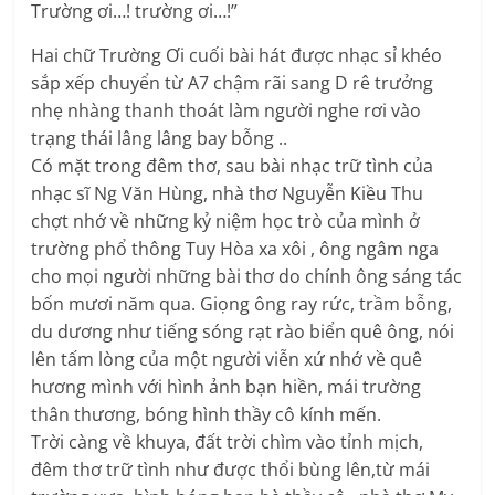
Trường ơi…! trường ơi…!”
Hai chữ Trường Ơi cuối bài hát được nhạc sỉ khéo
sắp xếp chuyển từ A7 chậm rãi sang D rê trưởng
nhẹ nhàng thanh thoát làm người nghe rơi vào
trạng thái lâng lâng bay bỗng ..
Có mặt trong đêm thơ, sau bài nhạc trữ tình của
nhạc sĩ Ng Văn Hùng, nhà thơ Nguyễn Kiều Thu
chợt nhớ về những kỷ niệm học trò của mình ở
trường phổ thông Tuy Hòa xa xôi , ông ngâm nga
cho mọi người những bài thơ do chính ông sáng tác
bốn mươi năm qua. Giọng ông ray rức, trầm bỗng,
du dương như tiếng sóng rạt rào biển quê ông, nói
lên tấm lòng của một người viễn xứ nhớ về quê
hương mình với hình ảnh bạn hiền, mái trường
thân thương, bóng hình thầy cô kính mến.
Trời càng về khuya, đất trời chìm vào tỉnh mịch,
đêm thơ trữ tình như được thổi bùng lên,từ mái