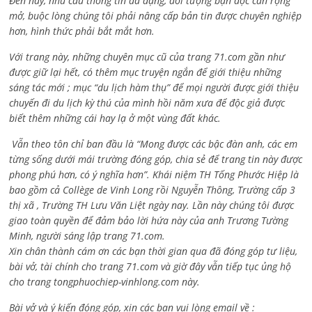
Đến nay, nhu cầu thông tin đa dạng, đối tượng bạn đọc cần rộng
mở, buộc lòng chúng tôi phải nâng cấp bản tin được chuyên nghiệp
hơn, hình thức phải bắt mắt hơn.
Với trang này, những chuyên mục cũ của trang 71.com gần như
được giữ lại hết, có thêm mục truyện ngắn để giới thiệu những
sáng tác mới ; mục “du lịch hàm thụ” để mọi người được giới thiệu
chuyến đi du lịch kỳ thú của mình hồi năm xưa để độc giả được
biết thêm những cái hay lạ ở một vùng đất khác.
Vẫn theo tôn chỉ ban đầu là “Mong được các bậc đàn anh, các em
từng sống dưới mái trường đóng góp, chia sẻ để trang tin này được
phong phú hơn, có ý nghĩa hơn”. Khái niệm TH Tống Phước Hiệp là
bao gồm cả
Collège de Vinh Long rồi Nguyễn Thông,
Trường cấp 3
thị xã , Trường TH Lưu Văn Liệt ngày nay. Lần này chúng tôi được
giao toàn quyền để đảm bảo lời hứa này của anh Trương Tường
Minh, người sáng lập trang 71.com.
Xin chân thành cám ơn các bạn thời gian qua đã đóng góp tư liệu,
bài vở, tài chính cho trang 71.com và giờ đây vẫn tiếp tục ủng hộ
cho trang tongphuochiep-vinhlong.com này.
Bài vở và ý kiến đóng góp, xin các bạn vui lòng email về :