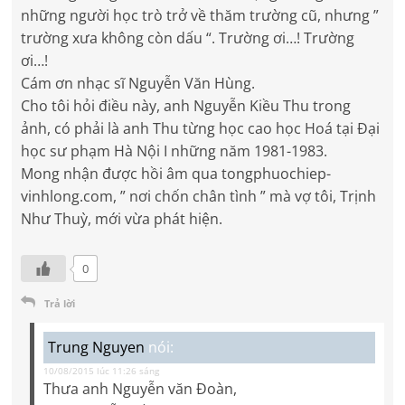
những người học trò trở về thăm trường cũ, nhưng ”
trường xưa không còn dấu “. Trường ơi…! Trường
ơi…!
Cám ơn nhạc sĩ Nguyễn Văn Hùng.
Cho tôi hỏi điều này, anh Nguyễn Kiều Thu trong
ảnh, có phải là anh Thu từng học cao học Hoá tại Đại
học sư phạm Hà Nội I những năm 1981-1983.
Mong nhận được hồi âm qua tongphuochiep-
vinhlong.com, ” nơi chốn chân tình ” mà vợ tôi, Trịnh
Như Thuỳ, mới vừa phát hiện.
0
Trả lời
Trung Nguyen
nói:
10/08/2015 lúc 11:26 sáng
Thưa anh Nguyễn văn Đoàn,