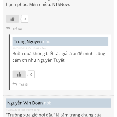
hạnh phúc. Mến nhiều. NTSNow.
0
Trả lời
Trung Nguyen
nói:
10/08/2015 lúc 10:03 sáng
Buồn quá không biết tác giả là ai để mình cũng
cám ơn như Nguyễn Tuyết.
0
Trả lời
Nguyễn Văn Đoàn
nói:
10/08/2015 lúc 10:49 sáng
“Trường xưa giờ nơi đâu” là tâm trạng chung của