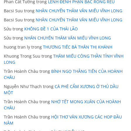
Phan Cát Tường
trong
LÊNH ĐÊNH PHẬN BẠC RONG RÊU
Bacsi Suu
trong
NHÂN CHUYẾN THĂM VĂN MIẾU VĨNH LONG
Bacsi Suu
trong
NHÂN CHUYẾN THĂM VĂN MIẾU VĨNH LONG
Sửu
trong
KHÔNG ĐỀ 1 CỦA THÁI LÃO
Sửu
trong
NHÂN CHUYẾN THĂM VĂN MIẾU VĨNH LONG
huong tran ly
trong
THƯƠNG TIẾC BÀ THÂN THỊ KHÁNH
Khuong Trong Suu
trong
THĂM MIẾU CÔNG THẦN TỈNH VĨNH
LONG
Trần Hoành Châu
trong
BÍNH NGỌ THẲNG TIẾN CỦA HOÀNH
CHÂU
Nguyễn Như Thạch
trong
CÀ PHÊ CẨM XƯƠNG Ở THỦ DẦU
MỘT
Trần Hoành Châu
trong
NHỚ TẾT MONG XUÂN CỦA HOÀNH
CHÂU
Trần Hoành Châu
trong
HỘI THƠ VĂN XƯƠNG CÁC HOP ĐẦU
NĂM