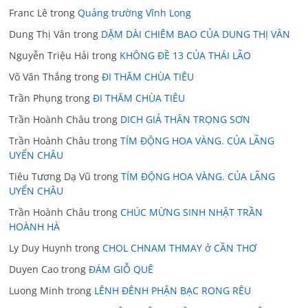
Franc Lê
trong
Quảng trường Vĩnh Long
Dung Thị Vân
trong
DẶM DÀI CHIÊM BAO CỦA DUNG THỊ VÂN
Nguyễn Triệu Hải
trong
KHÔNG ĐỀ 13 CỦA THÁI LÃO
Võ Văn Thắng
trong
ĐI THĂM CHÙA TIÊU
Trần Phụng
trong
ĐI THĂM CHÙA TIÊU
Trần Hoành Châu
trong
DICH GIẢ THÂN TRỌNG SƠN
Trần Hoành Châu
trong
TÍM ĐỘNG HOA VÀNG. CỦA LÃNG
UYỂN CHÂU
Tiêu Tương Dạ Vũ
trong
TÍM ĐỘNG HOA VÀNG. CỦA LÃNG
UYỂN CHÂU
Trần Hoành Châu
trong
CHÚC MỪNG SINH NHẬT TRẦN
HOÀNH HÀ
Ly Duy Huynh
trong
CHOL CHNAM THMAY ở CẦN THƠ
Duyen Cao
trong
ĐÁM GIỖ QUÊ
Luong Minh
trong
LÊNH ĐÊNH PHẬN BẠC RONG RÊU