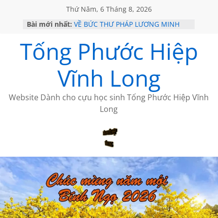
Thứ Năm, 6 Tháng 8, 2026
Bài mới nhất:
VỀ BỨC THƯ PHÁP LƯƠNG MINH
GẶP Ở MỸ
Tống Phước Hiệp
HỌC SỬ HỒI XƯA
MỘT ĐỜI ĐI QUA NHỮNG TRANG
SÁCH
Vĩnh Long
BẤT CHỢT CỦA CHÂU LỆ DUNG
CÀ PHÊ NGẮM NÚI
Website Dành cho cựu học sinh Tống Phước Hiệp Vĩnh
Long