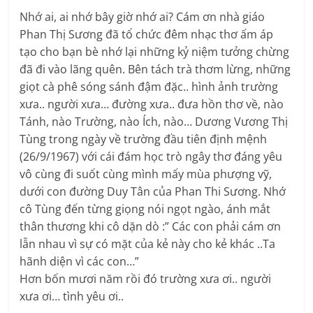
Nhớ ai, ai nhớ bây giờ nhớ ai? Cám ơn nhà giáo
Phan Thị Sương đã tổ chức đêm nhạc thơ ấm áp
tạo cho bạn bè nhớ lại những kỷ niệm tưởng chừng
đã đi vào lãng quên. Bên tách trà thơm lừng, những
giọt cà phê sóng sánh đậm đặc.. hình ảnh trường
xưa.. người xưa… đường xưa.. đưa hồn thơ về, nào
Tánh, nào Trường, nào Ích, nào… Dương Vương Thị
Tùng trong ngày về trường đầu tiên định mệnh
(26/9/1967) với cái đám học trò ngây thơ đáng yêu
vô cùng đi suốt cùng mình mấy mùa phượng vỹ,
dưới con đường Duy Tân của Phan Thi Sương. Nhớ
cô Tùng đến từng giọng nói ngọt ngào, ánh mắt
thân thương khi cô dặn dò :” Các con phải cám ơn
lẫn nhau vì sự có mặt của kẻ này cho kẻ khác ..Ta
hãnh diện vì các con…”
Hơn bốn mươi năm rồi đó trường xưa ơi.. người
xưa ơi… tình yêu ơi..