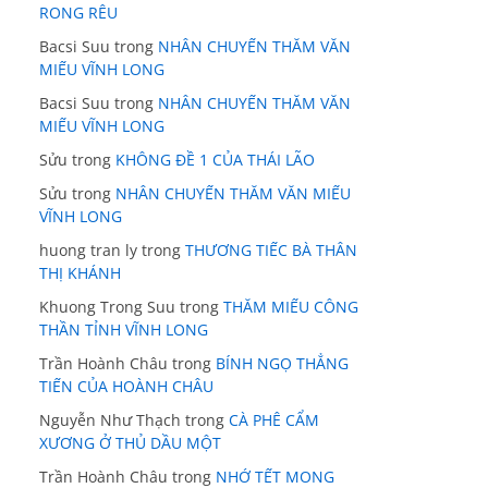
RONG RÊU
Bacsi Suu
trong
NHÂN CHUYẾN THĂM VĂN
MIẾU VĨNH LONG
Bacsi Suu
trong
NHÂN CHUYẾN THĂM VĂN
MIẾU VĨNH LONG
Sửu
trong
KHÔNG ĐỀ 1 CỦA THÁI LÃO
Sửu
trong
NHÂN CHUYẾN THĂM VĂN MIẾU
VĨNH LONG
huong tran ly
trong
THƯƠNG TIẾC BÀ THÂN
THỊ KHÁNH
Khuong Trong Suu
trong
THĂM MIẾU CÔNG
THẦN TỈNH VĨNH LONG
Trần Hoành Châu
trong
BÍNH NGỌ THẲNG
TIẾN CỦA HOÀNH CHÂU
Nguyễn Như Thạch
trong
CÀ PHÊ CẨM
XƯƠNG Ở THỦ DẦU MỘT
Trần Hoành Châu
trong
NHỚ TẾT MONG