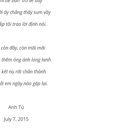
khi bè bạn trở về đây
i ấy chẳng thấy sum vầy
ịp tôi trao lời định nói.
 còn đây, còn mãi mãi
n thêm óng ánh long lanh
h kết nụ rất chân thành
i em ngày nào gặp lại.
Anh Tú
July 7, 2015