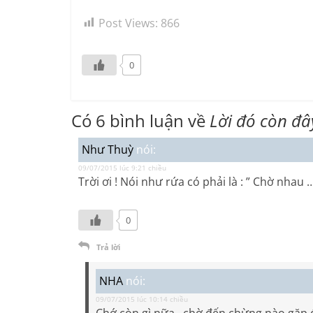
Post Views:
866
0
Có 6 bình luận về
Lời đó còn đâ
Như Thuỳ
nói:
09/07/2015 lúc 9:21 chiều
Trời ơi ! Nói như rứa có phải là : ” Chờ nhau 
0
Trả lời
NHA
nói:
09/07/2015 lúc 10:14 chiều
Chớ còn gì nữa…chờ đến chừng nào gặp 