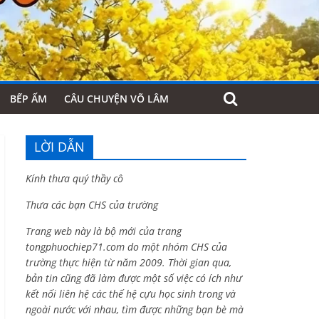
BẾP ẤM
CÂU CHUYỆN VÕ LÂM
LỜI DẪN
Kính thưa quý thầy cô
Thưa các bạn CHS của trường
Trang web này là bộ mới của trang
tongphuochiep71.com do một nhóm CHS của
trường thực hiện từ năm 2009. Thời gian qua,
bản tin cũng đã làm được một số việc có ích như
kết nối liên hệ các thế hệ cựu học sinh trong và
ngoài nước với nhau, tìm được những bạn bè mà