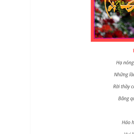
Hạ nóng
Những lầ
Rời thầy 
Bâng qu
Háo h