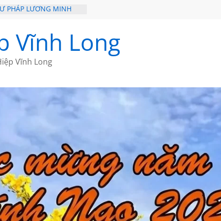
HƯ PHÁP LƯƠNG MINH
ỒI XƯA
p Vĩnh Long
ĐI QUA NHỮNG TRANG
 CỦA CHÂU LỆ DUNG
iệp Vĩnh Long
GẮM NÚI