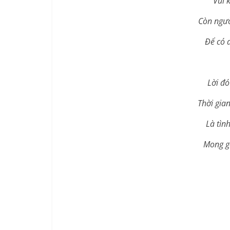
Vui 
Còn ngườ
Để có d
Lời đó
Thời gia
Là tìn
Mong gở