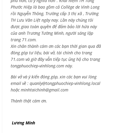
phú hơn, có ý nghĩa hơn”. Khái niệm TH Tống
Phước Hiệp là bao gồm cả
Collège de Vinh Long
rồi Nguyễn Thông,
Trường cấp 3 thị xã , Trường
TH Lưu Văn Liệt ngày nay. Lần này chúng tôi
được giao toàn quyền để đảm bảo lời hứa này
của anh Trương Tường Minh, người sáng lập
trang 71.com.
Xin chân thành cám ơn các bạn thời gian qua đã
đóng góp tư liệu, bài vở, tài chính cho trang
71.com và giờ đây vẫn tiếp tục ủng hộ cho trang
tongphuochiep-vinhlong.com này.
Bài vở và ý kiến đóng góp, xin các bạn vui lòng
email về :
quanly@tongphuochiep-vinhlong.local
hoặc
minhtaichinh@gmail.com
Thành thật cám ơn.
Lương Minh