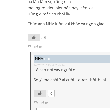
ba lần tâm sự cũng nên
mọi người đều biết bên này, bên kia
Đừng vì mắc cở chối lia…
Chúc anh NHA luôn vui khỏe và ngon giấc..
0
Trả lời
NHA
nói:
14/07/2015 lúc 6:25 chiều
Có sao nói vậy người ơi
Sợ gì mà chối ? ai cười …được thôi. hi hi.
0
Trả lời