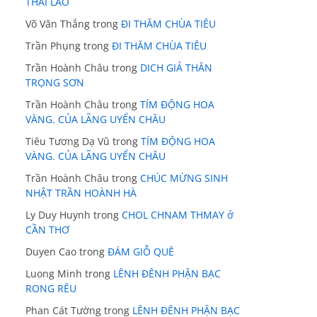
THÁI LÃO
Võ Văn Thắng
trong
ĐI THĂM CHÙA TIÊU
Trần Phụng
trong
ĐI THĂM CHÙA TIÊU
Trần Hoành Châu
trong
DICH GIẢ THÂN
TRỌNG SƠN
Trần Hoành Châu
trong
TÍM ĐỘNG HOA
VÀNG. CỦA LÃNG UYỂN CHÂU
Tiêu Tương Dạ Vũ
trong
TÍM ĐỘNG HOA
VÀNG. CỦA LÃNG UYỂN CHÂU
Trần Hoành Châu
trong
CHÚC MỪNG SINH
NHẬT TRẦN HOÀNH HÀ
Ly Duy Huynh
trong
CHOL CHNAM THMAY ở
CẦN THƠ
Duyen Cao
trong
ĐÁM GIỖ QUÊ
Luong Minh
trong
LÊNH ĐÊNH PHẬN BẠC
RONG RÊU
Phan Cát Tường
trong
LÊNH ĐÊNH PHẬN BẠC