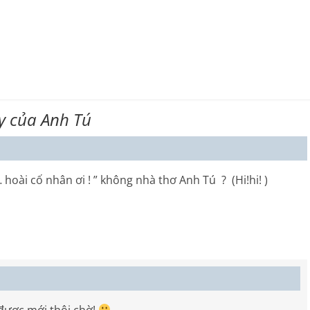
y của Anh Tú
… hoài cố nhân ơi ! ” không nhà thơ Anh Tú ? (Hi!hi! )
được mới thôi chờ!
.