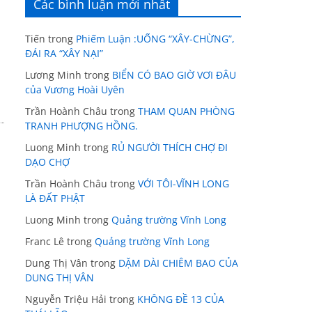
Các bình luận mới nhất
Tiến
trong
Phiếm Luận :UỐNG “XÂY-CHỪNG”,
ĐÁI RA “XÂY NẠI”
Lương Minh
trong
BIỂN CÓ BAO GIỜ VƠI ĐÂU
của Vương Hoài Uyên
Trần Hoành Châu
trong
THAM QUAN PHÒNG
TRANH PHƯỢNG HỒNG.
Luong Minh
trong
RỦ NGƯỜI THÍCH CHỢ ĐI
DẠO CHỢ
Trần Hoành Châu
trong
VỚI TÔI-VĨNH LONG
LÀ ĐẤT PHẬT
Luong Minh
trong
Quảng trường Vĩnh Long
Franc Lê
trong
Quảng trường Vĩnh Long
Dung Thị Vân
trong
DẶM DÀI CHIÊM BAO CỦA
DUNG THỊ VÂN
Nguyễn Triệu Hải
trong
KHÔNG ĐỀ 13 CỦA