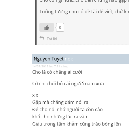
Tưởng tượng cho có đề tài để viết, chứ k
0
Trả lời
Nguyen Tuyet
nói:
14/07/2015 lúc 7:31 sáng
Cho là có chẳng ai cười
Cớ chi chối bỏ cái người năm xưa
x x
Gặp mà chẳng dám nói ra
Để cho nỗi nhớ người ta cồn cào
khổ cho những lúc ra vào
Giáu trong tâm khảm cũng trào bóng lên