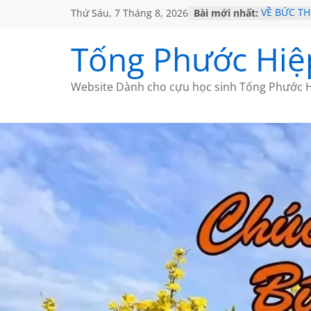
Thứ Sáu, 7 Tháng 8, 2026
Bài mới nhất:
VỀ BỨC T
GẶP Ở MỸ
HỌC SỬ H
Tống Phước Hiệ
MỘT ĐỜI 
SÁCH
BẤT CHỢT
Website Dành cho cựu học sinh Tống Phước H
CÀ PHÊ N