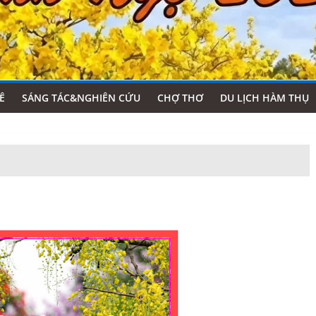
Ê
SÁNG TÁC&NGHIÊN CỨU
CHỢ THƠ
DU LỊCH HÀM THỤ